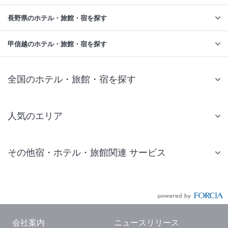
長野県のホテル・旅館・宿を探す
甲信越のホテル・旅館・宿を探す
全国のホテル・旅館・宿を探す
人気のエリア
札幌 ホテル
その他宿・ホテル・旅館関連 サービス
仙台 ホテル
国内旅行・国内ツアー
東京ディズニーリゾート(R)周辺 ホテル
JR・新幹線付きツアー
東京 ホテル
航空券付きツアー
東京ドーム ホテル
会社案内
ニュースリリース