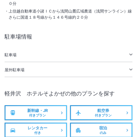
０分
大浴場あり
駐車場あり
上信越自動車道小諸ＩＣから浅間山麓広域農道（浅間サンライン）線
さらに国道１８号線から１４６号線約２０分
施設からのお知らせ
駐車場情報
全館禁煙となります。
ペット同伴の場合は種類（犬種等）と年令、頭数をご連絡ください。事
前に施設ＨＰ記載の「ペット同伴同意書」をご一読願います。料金は現
駐車場
払となります。
夕食時にペット同伴をご希望の場合は、予約時にご連絡ください。
屋外駐車場
到着ご予定の時間を過ぎる場合は施設へご連絡下さい。
冬期は天候が変わる事がありますので、降雪や凍結に備えタイヤチェー
ンなどのすべり止めをお持ち下さい。
軽井沢 ホテルそよかぜ
の他のプランを探す
新幹線・JR
航空券
付きプラン
付きプラン
レンタカー
宿泊
付き
のみ