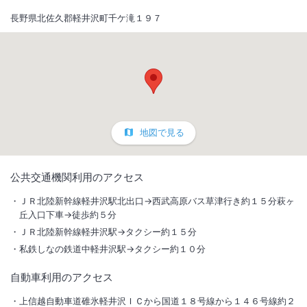
長野県北佐久郡軽井沢町千ケ滝１９７
地図で見る
1
/
10
公共交通機関利用のアクセス
外観
ＪＲ北陸新幹線軽井沢駅北出口→西武高原バス草津行き約１５分萩ヶ
丘入口下車→徒歩約５分
ペットと過ごす軽井沢旅♪木々に囲まれた高台に佇むホテルそよかぜ。
ＪＲ北陸新幹線軽井沢駅→タクシー約１５分
開放的なレストランで南仏料理を愉しみ、ペットとのんびり贅沢＆特別
私鉄しなの鉄道中軽井沢駅→タクシー約１０分
なひと時を。
自動車利用のアクセス
総客室数
20
室
IN
チェックイン
15:00
/ OUT
チェックアウト
11:00
上信越自動車道碓氷軽井沢ＩＣから国道１８号線から１４６号線約２