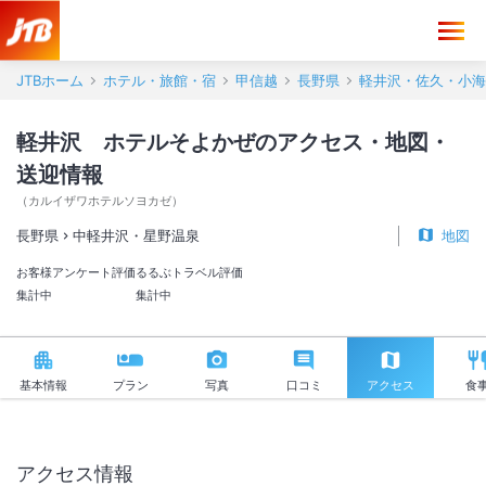
軽井沢 ホテルそよかぜ アクセス・地図・送迎情報【JTB】＜中軽井
JTBホーム
ホテル・旅館・宿
甲信越
長野県
軽井沢・佐久・小海
軽井沢 ホテルそよかぜのアクセス・地図・
送迎情報
（
カルイザワホテルソヨカゼ
）
長野県
中軽井沢・星野温泉
地図
お客様アンケート評価
るるぶトラベル評価
集計中
集計中
基本情報
プラン
写真
口コミ
アクセス
食
アクセス情報