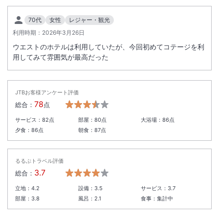
などの対策を行ってはおりますが、自然環境の特性上、完全に防ぐこと
70代
女性
レジャー・観光
が難しい場合がございます。
万が一、客室内や周辺環境において気になる生き物が確認された場合
利用時期：
2026年3月26日
は、お手数ですがご宿泊のフロントまでご連絡ください。スタッフが速
ウエストのホテルは利用していたが、今回初めてコテージを利
やかにご対応いたします。
用してみて雰囲気が最高だった
また、客室内には防虫グッズのご用意もございますので必要に応じてご
利用いただくとともに、ご滞在中はお客さまのご理解をお願い申しあげ
ます。
JTBお客様アンケート評価
78
総合：
点
『軽井沢で見かけられる虫や生き物の一例』
サービス：
82
点
部屋：
80
点
大浴場：
86
点
・うさぎ ・鹿 ・きつね ・たぬき など
夕食：
86
点
朝食：
87
点
・カブトムシ ・蟻 ・蜂 ・カメムシ ・ヒル など
＜
刺青・タトゥーをされた方の温泉利用制限緩和について
＞
るるぶトラベル評価
2026年7月より、様々なお客さまの文化的背景や価値観への尊重と配慮
3.7
総合：
の観点から、刺青・タトゥーがあるという理由だけでは温泉施設のご利
立地：
4.2
設備：
3.5
サービス：
3.7
用をお断りしない運用に変更いたしました。
部屋：
3.8
風呂：
2.1
食事：
集計中
対象施設 軽井沢プリンスホテル イースト FOREST HOT-SPRING
軽井沢プリンスホテル ウエスト MOMIJI HOT-SPRING