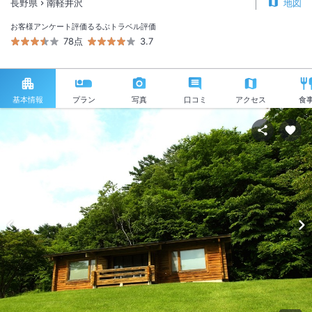
長野県
南軽井沢
地図
お客様アンケート評価
るるぶトラベル評価
78点
3.7
基本情報
プラン
写真
口コミ
アクセス
食