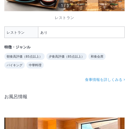
1
/
3
レストラン
レストラン
あり
特徴・ジャンル
朝食高評価（
85
点以上）
夕食高評価（
85
点以上）
和食会席
バイキング
中華料理
食事情報を詳しくみる
お風呂情報