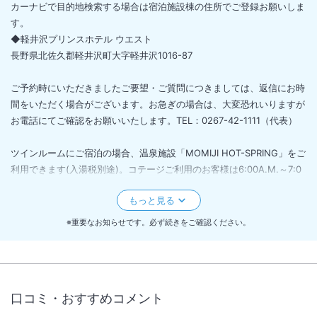
カーナビで目的地検索する場合は宿泊施設棟の住所でご登録お願いしま
す。
◆軽井沢プリンスホテル ウエスト
長野県北佐久郡軽井沢町大字軽井沢1016-87
ご予約時にいただきましたご要望・ご質問につきましては、返信にお時
間をいただく場合がございます。お急ぎの場合は、大変恐れいりますが
お電話にてご確認をお願いいたします。TEL：0267-42-1111（代表）
ツインルームにご宿泊の場合、温泉施設「MOMIJI HOT-SPRING」をご
利用できます(入湯税別途)。コテージご利用のお客様は6:00A.M.～7:0
0P.M.(最終受付)に限り有料(現払い)にてご利用可能です。
・2023/12/01よりヘアブラシ、カミソリのご提供はございません。
※重要なお知らせです。必ず続きをご確認ください。
ホテル周辺の自然環境について
軽井沢プリンスホテルは、緑の大自然に囲まれたホテルであり、敷地内
口コミ・おすすめコメント
では季節や天候により、虫などの生き物が見られる場合がございます。
お客さまが快適にお過ごしいただけるよう、建物の消毒やメンテナンス