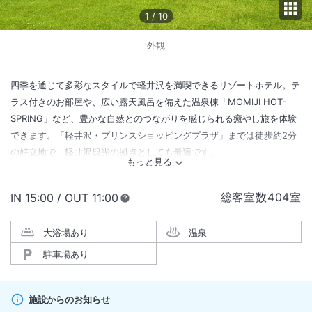
1
/
10
外観
四季を通じて多彩なスタイルで軽井沢を満喫できるリゾートホテル。テ
ラス付きのお部屋や、広い露天風呂を備えた温泉棟「MOMIJI HOT-
SPRING」など、豊かな自然とのつながりを感じられる癒やし旅を体験
できます。「軽井沢・プリンスショッピングプラザ」までは徒歩約2分
の好立地で、軽井沢観光の拠点としても最適です。
総客室数
404
室
IN
チェックイン
15:00
/ OUT
チェックアウト
11:00
大浴場あり
温泉
駐車場あり
施設からのお知らせ