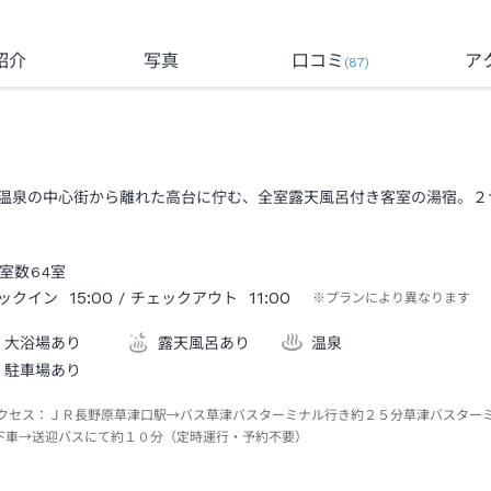
紹介
写真
口コミ
ア
(
87
)
温泉の中心街から離れた高台に佇む、全室露天風呂付き客室の湯宿。２
室数
64
室
15:00
11:00
ックイン
/ チェックアウト
※プランにより異なります
大浴場あり
露天風呂あり
温泉
駐車場あり
クセス：
ＪＲ長野原草津口駅→バス草津バスターミナル行き約２５分草津バスター
下車→送迎バスにて約１０分（定時運行・予約不要）