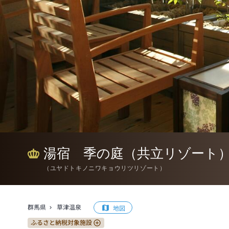
湯宿 季の庭（共立リゾート
（
ユヤドトキノニワキョウリツリゾート
）
群馬県
草津温泉
地図
ふるさと納税対象施設