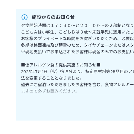
施設からのお知らせ
夕食開始時間は１７：３０～と２０：００～の２部制となり
こどもＡは小学生、こどもＢは３歳～未就学児に適用いたし
お客様のプライベートな時間をお寛ぎいただくため、必要以
冬期は路面凍結及び積雪のため、タイヤチェーンまたはスタ
※現地支払いでお申込されたお客様は現金のみでのお支払い
■低アレルゲン食の提供実施のお知らせ■
2025年7月1日（火）宿泊分より、特定原材料等28品目の
法を変更することとなりました。
過去にご宿泊いただきましたお客様を含む、食物アレルギー
ますので必ずお読みください。
詳細は宿公式ホームページ記載の食物アレルギー対応ポリシ
※バイキングの場合は「低アレルゲンメニュー」のご提供で