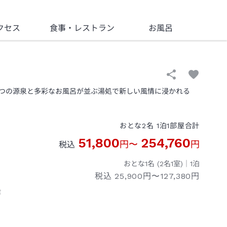
クセス
食事
・レストラン
お風呂
つの源泉と多彩なお風呂が並ぶ湯処で新しい風情に浸かれる
おとな
2
名
1
泊
1
部屋
合計
51,800
254,760
円
〜
円
税込
おとな1名 (
2
名1室)｜
1
泊
税込
25,900円〜127,380円
ミ