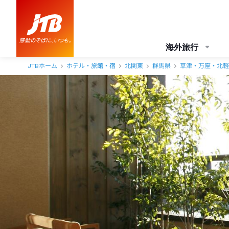
海外旅行
JTBホーム
ホテル・旅館・宿
北関東
群馬県
草津・万座・北軽