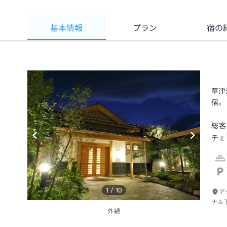
基本情報
プラン
宿の
草津
宿。
総客
チェ
1
/
10
ア
ナル
外観