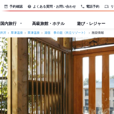
予約確認
よくある質問・お問い合わせ
電話予約
リ
国内旅行
高級旅館・ホテル
遊び・レジャー
井沢
草津温泉
草津温泉
湯宿 季の庭（共立リゾート）
施設情報