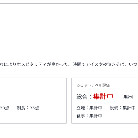
なによりホスピタリティが良かった。時間でアイスや夜泣きそば、いつ
るるぶトラベル評価
集計中
総合：
集計中
83
点
朝食：
85
点
立地：
集計中
設備：
集計中
食事：
集計中