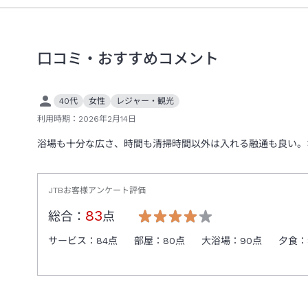
口コミ・おすすめコメント
40代
女性
レジャー・観光
利用時期：
2026年2月14日
浴場も十分な広さ、時間も清掃時間以外は入れる融通も良い。
JTBお客様アンケート評価
83
総合：
点
サービス：
84
点
部屋：
80
点
大浴場：
90
点
夕食：