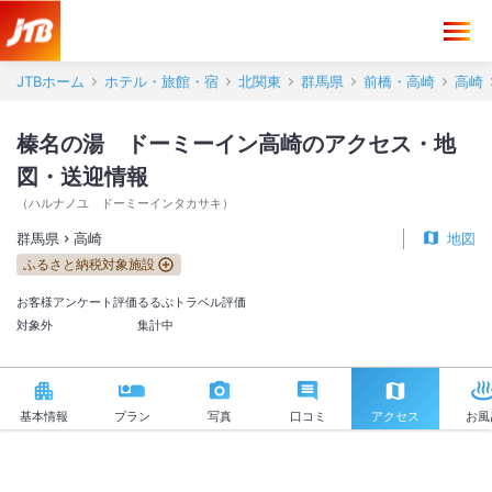
榛名の湯 ドーミーイン高崎 アクセス・地図・送迎情報【JTB】＜高
JTBホーム
ホテル・旅館・宿
北関東
群馬県
前橋・高崎
高崎
榛名の湯 ドーミーイン高崎のアクセス・地
図・送迎情報
（
ハルナノユ ドーミーインタカサキ
）
群馬県
高崎
地図
ふるさと納税対象施設
お客様アンケート評価
るるぶトラベル評価
対象外
集計中
基本情報
プラン
写真
口コミ
アクセス
お風