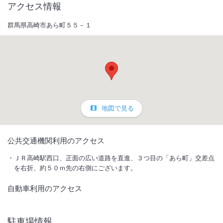
アクセス情報
群馬県高崎市あら町５５－１
地図で見る
1
/
10
公共交通機関利用のアクセス
外観
ＪＲ高崎駅西口、正面の広い道路を直進、３つ目の「あら町」交差点
を右折、約５０ｍ先の右側にございます。
２０２５年３月２１日リニューアルオープン！！ 最上階に男女別大浴
自動車利用のアクセス
場完備（オートロウリュサウナ＆水風呂あり）
IN
チェックイン
15:00
/ OUT
チェック
11:00
駐車場情報