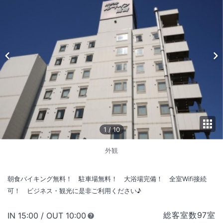
1
/
10
外観
朝食バイキング無料！ 駐車場無料！ 大浴場完備！ 全室Wifi接続
可！ ビジネス・観光に是非ご利用ください♪
総客室数
97
室
IN
チェックイン
15:00
/ OUT
チェックアウト
10:00