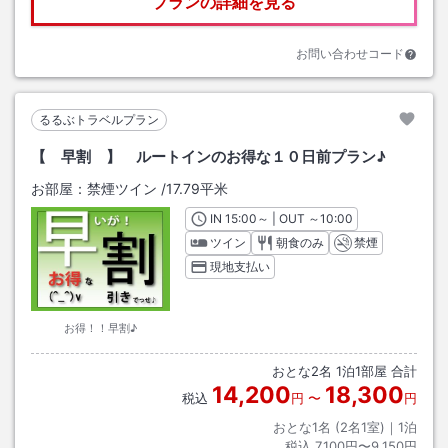
プランの詳細を見る
お問い合わせコード
るるぶトラベルプラン
【 早割 】 ルートインのお得な１０日前プラン♪
お部屋：
禁煙ツイン
/
17.79平米
IN
チェックイン
15:00
～ | OUT
チェックアウト
～
10:00
ツイン
朝食のみ
禁煙
現地支払い
お得！！早割♪
おとな
2
名
1
泊
1
部屋 合計
14,200
18,300
税込
円
〜
円
おとな1名 (
2
名1室)｜
1
泊
税込
7,100円〜9,150円