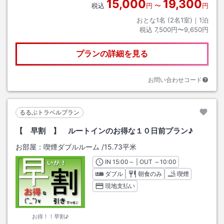
15,000
19,300
税込
円
〜
円
おとな1名 (
2
名1室)｜
1
泊
税込
7,500円〜9,650円
プランの詳細を見る
お問い合わせコード
るるぶトラベルプラン
【 早割 】 ルートインのお得な１０日前プラン♪
お部屋：
喫煙ダブルルーム
/
15.73平米
IN
チェックイン
15:00
～ | OUT
チェックアウト
～
10:00
ダブル
朝食のみ
喫煙
現地支払い
お得！！早割♪