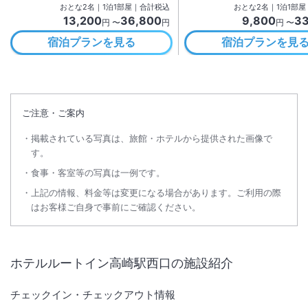
おとな
2
名
｜
1
泊
1
部屋｜合計税込
おとな
2
名
｜
1
泊
1
部屋
13,200
36,800
9,800
33
円 〜
円
円 〜
宿泊プランを見る
宿泊プランを見
ご注意・ご案内
掲載されている写真は、旅館・ホテルから提供された画像で
す。
食事・客室等の写真は一例です。
上記の情報、料金等は変更になる場合があります。ご利用の際
はお客様ご自身で事前にご確認ください。
ホテルルートイン高崎駅西口
の施設紹介
チェックイン・チェックアウト情報