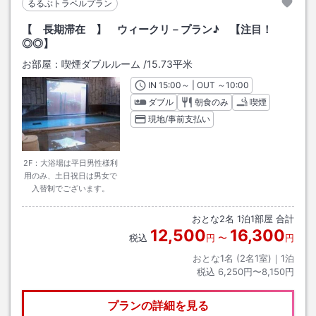
るるぶトラベルプラン
【 長期滞在 】 ウィークリ－プラン♪ 【注目！
◎◎】
お部屋：
喫煙ダブルルーム
/
15.73平米
IN
チェックイン
15:00
～ | OUT
チェックアウト
～
10:00
ダブル
朝食のみ
喫煙
現地/事前支払い
2F：大浴場は平日男性様利
用のみ、土日祝日は男女で
入替制でございます。
おとな
2
名
1
泊
1
部屋 合計
12,500
16,300
税込
円
〜
円
おとな1名 (
2
名1室)｜
1
泊
税込
6,250円〜8,150円
プランの詳細を見る