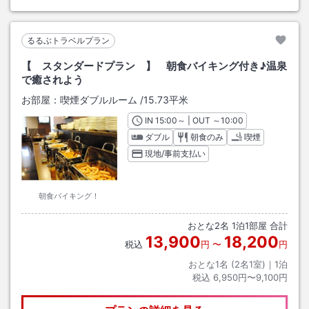
るるぶトラベルプラン
【 スタンダードプラン 】 朝食バイキング付き♪温泉
で癒されよう
お部屋：
喫煙ダブルルーム
/
15.73平米
IN
チェックイン
15:00
～ | OUT
チェックアウト
～
10:00
ダブル
朝食のみ
喫煙
現地/事前支払い
朝食バイキング！
おとな
2
名
1
泊
1
部屋 合計
13,900
18,200
税込
円
〜
円
おとな1名 (
2
名1室)｜
1
泊
税込
6,950円〜9,100円