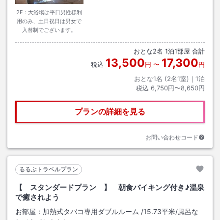
2F：大浴場は平日男性様利
用のみ、土日祝日は男女で
入替制でございます。
おとな
2
名
1
泊
1
部屋 合計
13,500
17,300
税込
円
〜
円
おとな1名 (
2
名1室)｜
1
泊
税込
6,750円〜8,650円
プランの詳細を見る
お問い合わせコード
るるぶトラベルプラン
【 スタンダードプラン 】 朝食バイキング付き♪温泉
で癒されよう
お部屋：
加熱式タバコ専用ダブルルーム
/
15.73平米
/風呂な