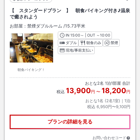
【 スタンダードプラン 】 朝食バイキング付き♪温泉
で癒されよう
お部屋：
禁煙ダブルルーム
/
15.73平米
IN
チェックイン
15:00
～ | OUT
チェックアウト
～
10:00
ダブル
朝食のみ
禁煙
現地/事前支払い
朝食バイキング！
おとな
2
名
1
泊
1
部屋 合計
13,900
18,200
税込
円
〜
円
おとな1名 (
2
名1室)｜
1
泊
税込
6,950円〜9,100円
プランの詳細を見る
お問い合わせコード