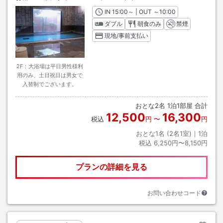
IN
チェックイン
15:00
～ | OUT
チェックアウト
～
10:00
ダブル
朝食のみ
禁煙
現地/事前支払い
2F：大浴場は平日男性様利
用のみ、土日祝日は男女で
入替制でございます。
おとな
2
名
1
泊
1
部屋 合計
12,500
16,300
税込
円
〜
円
おとな1名 (
2
名1室)｜
1
泊
税込
6,250円〜8,150円
プランの詳細を見る
お問い合わせコード