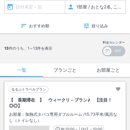
おすすめ順
絞り込み
料金カレンダー
13
件のうち、
1～13
件を表示
一覧
プランごと
お部屋ごと
るるぶトラベルプラン
【 長期滞在 】 ウィークリ－プラン♪ 【注目！
◎◎】
お部屋：
加熱式タバコ専用ダブルルーム
/
15.73平米
/風呂な
し（トイレなし）
IN
チェックイン
15:00
～ | OUT
チェックアウト
～
10:00