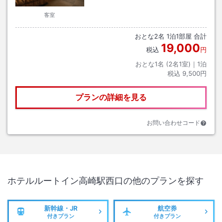
客室
おとな
2
名
1
泊
1
部屋 合計
19,000
税込
円
おとな1名 (
2
名1室)｜
1
泊
税込
9,500円
プランの詳細を見る
お問い合わせコード
ホテルルートイン高崎駅西口
の他のプランを探す
新幹線・JR
航空券
付きプラン
付きプラン