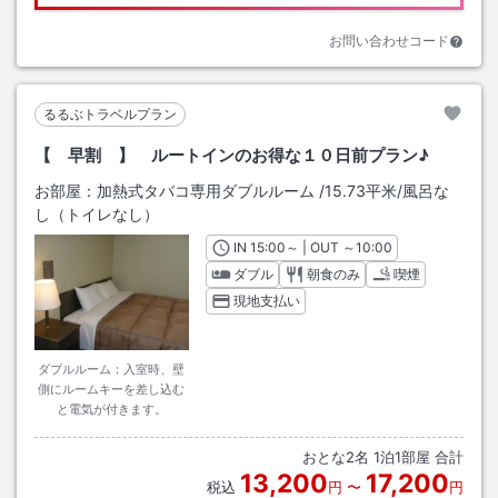
お問い合わせコード
るるぶトラベルプラン
【 早割 】 ルートインのお得な１０日前プラン♪
お部屋：
加熱式タバコ専用ダブルルーム
/
15.73平米
/風呂な
し（トイレなし）
IN
チェックイン
15:00
～ | OUT
チェックアウト
～
10:00
ダブル
朝食のみ
喫煙
現地支払い
ダブルルーム：入室時、壁
側にルームキーを差し込む
と電気が付きます。
おとな
2
名
1
泊
1
部屋 合計
13,200
17,200
税込
円
〜
円