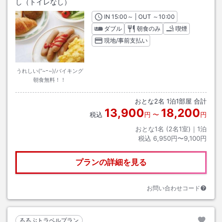
し（トイレなし）
IN
チェックイン
15:00
～ | OUT
チェックアウト
～
10:00
ダブル
朝食のみ
喫煙
現地/事前支払い
うれしい(“~ｰ~)/バイキング
朝食無料！！
おとな
2
名
1
泊
1
部屋 合計
13,900
18,200
税込
円
〜
円
おとな1名 (
2
名1室)｜
1
泊
税込
6,950円〜9,100円
プランの詳細を見る
お問い合わせコード
るるぶトラベルプラン