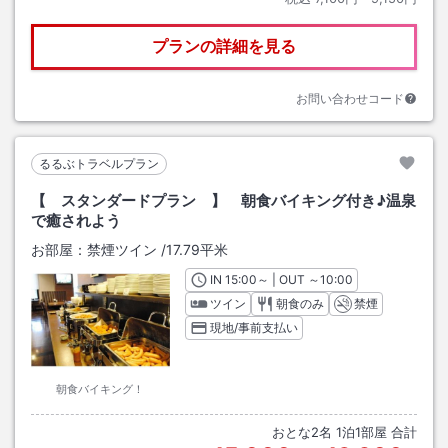
プランの詳細を見る
お問い合わせコード
るるぶトラベルプラン
【 スタンダードプラン 】 朝食バイキング付き♪温泉
で癒されよう
お部屋：
禁煙ツイン
/
17.79平米
IN
チェックイン
15:00
～ | OUT
チェックアウト
～
10:00
ツイン
朝食のみ
禁煙
現地/事前支払い
朝食バイキング！
おとな
2
名
1
泊
1
部屋 合計