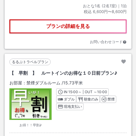
おとな1名 (
2
名1室)｜
1
泊
税込
6,600円〜8,600円
プランの詳細を見る
お問い合わせコード
るるぶトラベルプラン
【 早割 】 ルートインのお得な１０日前プラン♪
お部屋：
禁煙ダブルルーム
/
15.73平米
IN
チェックイン
15:00
～ | OUT
チェックアウト
～
10:00
ダブル
朝食のみ
禁煙
現地支払い
お得！！早割♪