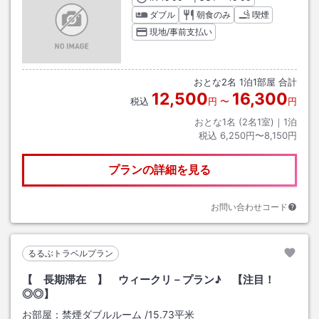
ダブル
朝食のみ
喫煙
現地/事前支払い
おとな
2
名
1
泊
1
部屋 合計
12,500
16,300
税込
円
〜
円
おとな1名 (
2
名1室)｜
1
泊
税込
6,250円〜8,150円
プランの詳細を見る
お問い合わせコード
るるぶトラベルプラン
【 長期滞在 】 ウィークリ－プラン♪ 【注目！
◎◎】
お部屋：
禁煙ダブルルーム
/
15.73平米