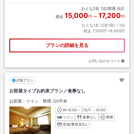
おとな
2
名
1
泊
1
部屋 合計
15,000
17,200
税込
円
〜
円
おとな1名 (
2
名1室)｜
1
泊
税込
7,500円〜8,600円
プランの詳細を見る
お問い合わせコード
JTBプラン
お部屋タイプお約束プラン／食事なし
お部屋：
ツイン 禁煙
/
20平米
IN
チェックイン
15:00
～ | OUT
チェックアウト
～
10:00
ツイン
食事なし
禁煙
現地/事前支払い