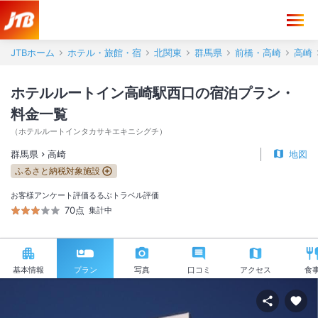
JTBホーム
ホテル・旅館・宿
北関東
群馬県
前橋・高崎
高崎
ホテルルートイン高崎駅西口の宿泊プラン・
料金一覧
（
ホテルルートインタカサキエキニシグチ
）
群馬県
高崎
地図
ふるさと納税対象施設
お客様アンケート評価
るるぶトラベル評価
70点
集計中
基本情報
プラン
写真
口コミ
アクセス
食