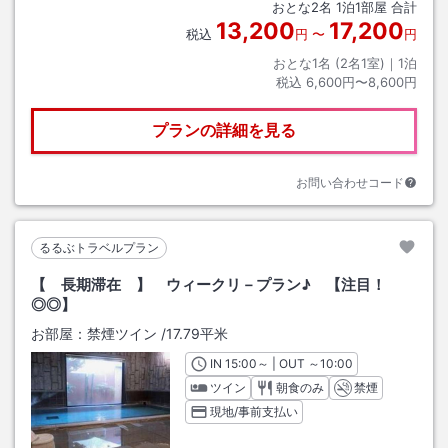
おとな
2
名
1
泊
1
部屋 合計
13,200
17,200
税込
円
〜
円
おとな1名 (
2
名1室)｜
1
泊
税込
6,600円〜8,600円
プランの詳細を見る
お問い合わせコード
るるぶトラベルプラン
【 長期滞在 】 ウィークリ－プラン♪ 【注目！
◎◎】
お部屋：
禁煙ツイン
/
17.79平米
IN
チェックイン
15:00
～ | OUT
チェックアウト
～
10:00
ツイン
朝食のみ
禁煙
現地/事前支払い