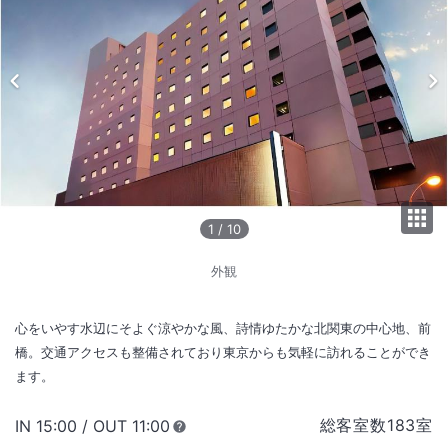
1
/
10
外観
心をいやす水辺にそよぐ涼やかな風、詩情ゆたかな北関東の中心地、前
橋。交通アクセスも整備されており東京からも気軽に訪れることができ
ます。
総客室数
183
室
IN
チェックイン
15:00
/ OUT
チェックアウト
11:00