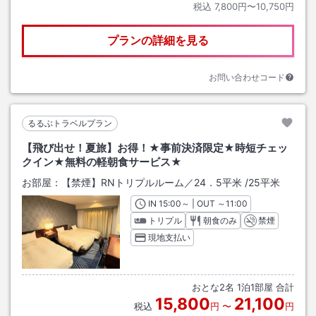
税込
7,800円〜10,750円
プランの詳細を見る
お問い合わせコード
るるぶトラベルプラン
【飛び出せ！夏旅】お得！★事前決済限定★時短チェッ
クイン★無料の軽朝食サービス★
お部屋：
【禁煙】RNトリプルルーム／24．5平米
/
25平米
IN
チェックイン
15:00
～ | OUT
チェックアウト
～
11:00
トリプル
朝食のみ
禁煙
現地支払い
おとな
2
名
1
泊
1
部屋 合計
15,800
21,100
税込
円
〜
円