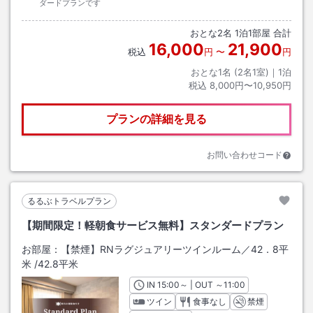
ダードプランです
おとな
2
名
1
泊
1
部屋 合計
16,000
21,900
税込
円
〜
円
おとな1名 (
2
名1室)｜
1
泊
税込
8,000円〜10,950円
プランの詳細を見る
お問い合わせコード
るるぶトラベルプラン
【期間限定！軽朝食サービス無料】スタンダードプラン
お部屋：
【禁煙】RNラグジュアリーツインルーム／42．8平
米
/
42.8平米
IN
チェックイン
15:00
～ | OUT
チェックアウト
～
11:00
ツイン
食事なし
禁煙