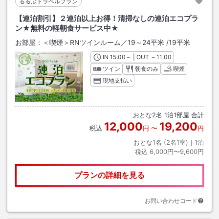
るるぶトラベルプラン
【連泊割引】２連泊以上お得！清掃なしの連泊エコプラ
ン★無料の軽朝食サービス中★
お部屋：
＜喫煙＞RNツインルーム／19～24平米
/
19平米
IN
チェックイン
15:00
～ | OUT
チェックアウト
～
11:00
ツイン
朝食のみ
喫煙
現地支払い
おとな
2
名
1
泊
1
部屋 合計
12,000
19,200
税込
円
〜
円
おとな1名 (
2
名1室)｜
1
泊
税込
6,000円〜9,600円
プランの詳細を見る
お問い合わせコード