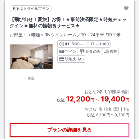
るるぶトラベルプラン
【飛び出せ！夏旅】お得！★事前決済限定★時短チェッ
クイン★無料の軽朝食サービス★
お部屋：
＜喫煙＞RNツインルーム／19～24平米
/
19平米
IN
チェックイン
15:00
～ | OUT
チェックアウト
～
11:00
ツイン
朝食のみ
喫煙
現地支払い
客室
おとな
2
名
1
泊
1
部屋 合計
12,200
19,400
税込
円
〜
円
おとな1名 (
2
名1室)｜
1
泊
税込
6,100円〜9,700円
プランの詳細を見る