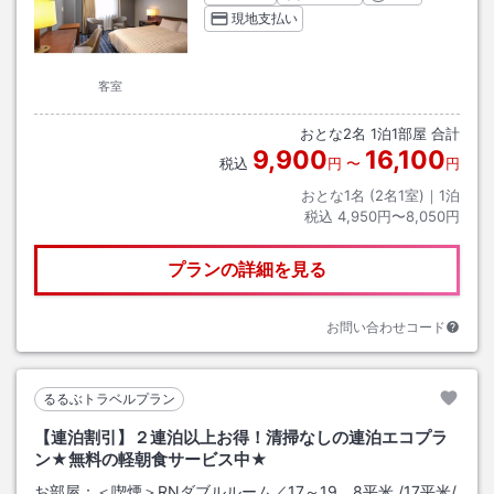
現地支払い
客室
おとな
2
名
1
泊
1
部屋 合計
9,900
16,100
税込
円
〜
円
おとな1名 (
2
名1室)｜
1
泊
税込
4,950円〜8,050円
プランの詳細を見る
お問い合わせコード
るるぶトラベルプラン
【連泊割引】２連泊以上お得！清掃なしの連泊エコプラ
ン★無料の軽朝食サービス中★
お部屋：
＜喫煙＞RNダブルルーム／17～19．8平米
/
17平米
/