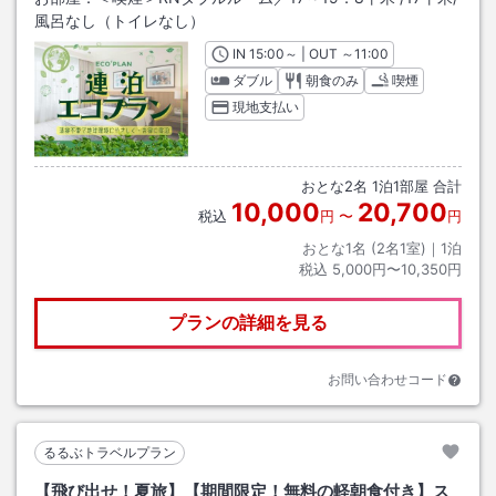
風呂なし（トイレなし）
IN
チェックイン
15:00
～ | OUT
チェックアウト
～
11:00
ダブル
朝食のみ
喫煙
現地支払い
おとな
2
名
1
泊
1
部屋 合計
10,000
20,700
税込
円
〜
円
おとな1名 (
2
名1室)｜
1
泊
税込
5,000円〜10,350円
プランの詳細を見る
お問い合わせコード
るるぶトラベルプラン
【飛び出せ！夏旅】【期間限定！無料の軽朝食付き】ス