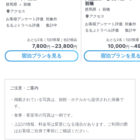
前橋
群馬県
前橋
群馬県
前橋
アクセス
アクセス
お客様アンケート評価
対象外
お客様アンケート評価
対象外
るるぶトラベル評価
集計中
るるぶトラベル評価
集計中
おとな
2
名
｜
1
泊
1
部屋｜合計税込
おとな
2
名
｜
1
泊
1
部屋
7,800
23,800
10,000
4
円 〜
円
円 〜
宿泊プランを見る
宿泊プランを見
ご注意・ご案内
掲載されている写真は、旅館・ホテルから提供された画像で
す。
食事・客室等の写真は一例です。
上記の情報、料金等は変更になる場合があります。ご利用の際
はお客様ご自身で事前にご確認ください。