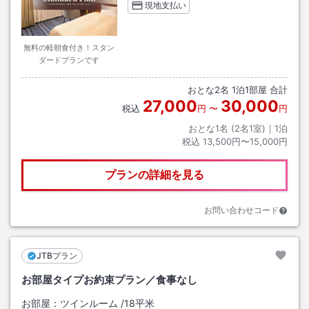
現地支払い
無料の軽朝食付き！スタン
ダードプランです
おとな
2
名
1
泊
1
部屋 合計
27,000
30,000
税込
円
〜
円
おとな1名 (
2
名1室)｜
1
泊
税込
13,500円〜15,000円
プランの詳細を見る
お問い合わせコード
JTBプラン
お部屋タイプお約束プラン／食事なし
お部屋：
ツインルーム
/
18平米