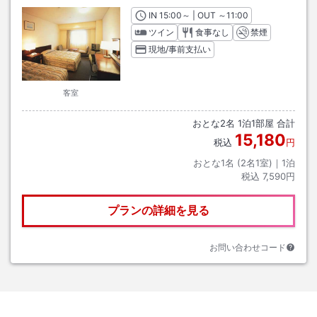
IN
チェックイン
15:00
～ | OUT
チェックアウト
～
11:00
ツイン
食事なし
禁煙
現地/事前支払い
客室
おとな
2
名
1
泊
1
部屋 合計
15,180
税込
円
おとな1名 (
2
名1室)｜
1
泊
税込
7,590円
プランの詳細を見る
お問い合わせコード