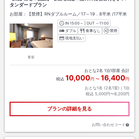
タンダードプラン
お部屋：
【禁煙】RNダブルルーム／17～19．8平米
/
17平米
IN
チェックイン
15:00
～ | OUT
チェックアウト
～
11:00
ダブル
食事なし
禁煙
現地支払い
客室
おとな
2
名
1
泊
1
部屋 合計
10,000
16,400
税込
円
〜
円
おとな1名 (
2
名1室)｜
1
泊
税込
5,000円〜8,200円
プランの詳細を見る
お問い合わせコード