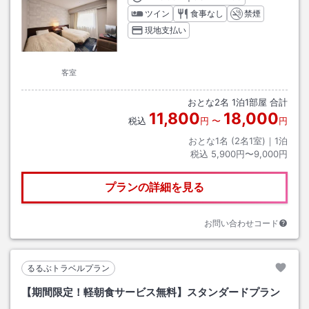
ツイン
食事なし
禁煙
現地支払い
客室
おとな
2
名
1
泊
1
部屋 合計
11,800
18,000
税込
円
〜
円
おとな1名 (
2
名1室)｜
1
泊
税込
5,900円〜9,000円
プランの詳細を見る
お問い合わせコード
るるぶトラベルプラン
【期間限定！軽朝食サービス無料】スタンダードプラン