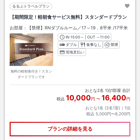
るるぶトラベルプラン
【期間限定！軽朝食サービス無料】スタンダードプラン
お部屋：
【禁煙】RNダブルルーム／17～19．8平米
/
17平米
IN
チェックイン
15:00
～ | OUT
チェックアウト
～
11:00
ダブル
食事なし
禁煙
現地支払い
無料の軽朝食付き！スタン
ダードプランです
おとな
2
名
1
泊
1
部屋 合計
10,000
16,400
税込
円
〜
円
おとな1名 (
2
名1室)｜
1
泊
税込
5,000円〜8,200円
プランの詳細を見る