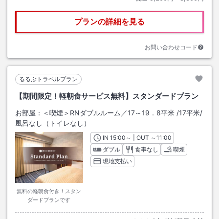
プランの詳細を見る
お問い合わせコード
るるぶトラベルプラン
【期間限定！軽朝食サービス無料】スタンダードプラン
お部屋：
＜喫煙＞RNダブルルーム／17～19．8平米
/
17平米
/
風呂なし（トイレなし）
IN
チェックイン
15:00
～ | OUT
チェックアウト
～
11:00
ダブル
食事なし
喫煙
現地支払い
無料の軽朝食付き！スタン
ダードプランです