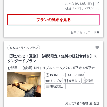
おとな1名 (
2
名1室)｜
1
泊
税込
7,900円〜10,550円
プランの詳細を見る
お問い合わせコード
るるぶトラベルプラン
【飛び出せ！夏旅】【期間限定！無料の軽朝食付き】ス
タンダードプラン
お部屋：
【禁煙】RNトリプルルーム／24．5平米
/
25平米
IN
チェックイン
15:00
～ | OUT
チェックアウト
～
11:00
トリプル
食事なし
禁煙
現地支払い
おとな
2
名
1
泊
1
部屋 合計