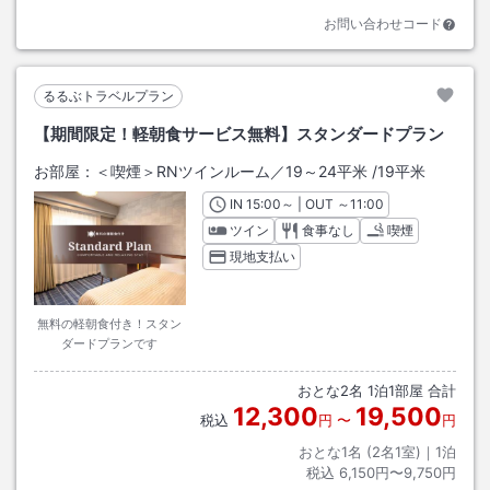
お問い合わせコード
るるぶトラベルプラン
【期間限定！軽朝食サービス無料】スタンダードプラン
お部屋：
＜喫煙＞RNツインルーム／19～24平米
/
19平米
IN
チェックイン
15:00
～ | OUT
チェックアウト
～
11:00
ツイン
食事なし
喫煙
現地支払い
無料の軽朝食付き！スタン
ダードプランです
おとな
2
名
1
泊
1
部屋 合計
12,300
19,500
税込
円
〜
円
おとな1名 (
2
名1室)｜
1
泊
税込
6,150円〜9,750円