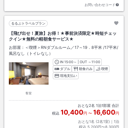
お問い合わせコード
るるぶトラベルプラン
【飛び出せ！夏旅】お得！★事前決済限定★時短チェッ
クイン★無料の軽朝食サービス★
お部屋：
＜喫煙＞RNダブルルーム／17～19．8平米
/
17平米
/
風呂なし（トイレなし）
IN
チェックイン
15:00
～ | OUT
チェックアウト
～
11:00
ダブル
朝食のみ
喫煙
現地支払い
客室
おとな
2
名
1
泊
1
部屋 合計
10,400
16,600
税込
円
〜
円
おとな1名 (
2
名1室)｜
1
泊
税込
5,200円〜8,300円