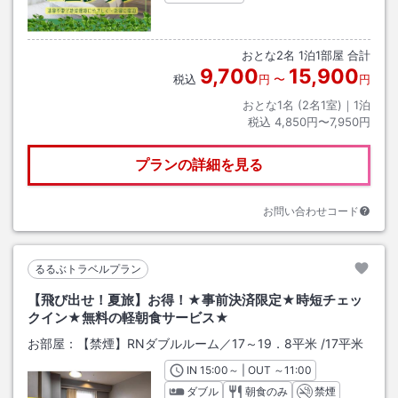
おとな
2
名
1
泊
1
部屋 合計
9,700
15,900
税込
円
〜
円
おとな1名 (
2
名1室)｜
1
泊
税込
4,850円〜7,950円
プランの詳細を見る
お問い合わせコード
るるぶトラベルプラン
【飛び出せ！夏旅】お得！★事前決済限定★時短チェッ
クイン★無料の軽朝食サービス★
お部屋：
【禁煙】RNダブルルーム／17～19．8平米
/
17平米
IN
チェックイン
15:00
～ | OUT
チェックアウト
～
11:00
ダブル
朝食のみ
禁煙