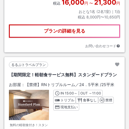
16,000
21,300
税込
円
〜
円
おとな1名 (
2
名1室)｜
1
泊
税込
8,000円〜10,650円
プランの詳細を見る
お問い合わせコード
るるぶトラベルプラン
【期間限定！軽朝食サービス無料】スタンダードプラン
お部屋：
【禁煙】RNトリプルルーム／24．5平米
/
25平米
IN
チェックイン
15:00
～ | OUT
チェックアウト
～
11:00
トリプル
食事なし
禁煙
現地支払い
無料の軽朝食付き！スタン