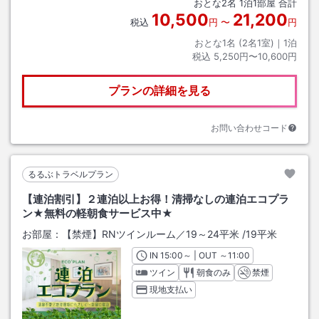
おとな
2
名
1
泊
1
部屋 合計
10,500
21,200
税込
円
〜
円
おとな1名 (
2
名1室)｜
1
泊
税込
5,250円〜10,600円
プランの詳細を見る
お問い合わせコード
るるぶトラベルプラン
【連泊割引】２連泊以上お得！清掃なしの連泊エコプラ
ン★無料の軽朝食サービス中★
お部屋：
【禁煙】RNツインルーム／19～24平米
/
19平米
IN
チェックイン
15:00
～ | OUT
チェックアウト
～
11:00
ツイン
朝食のみ
禁煙
現地支払い