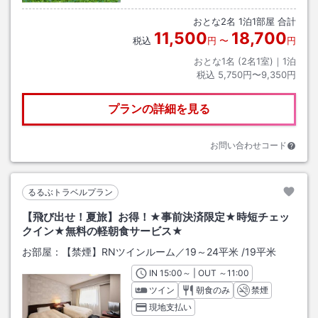
おとな
2
名
1
泊
1
部屋 合計
11,500
18,700
税込
円
〜
円
おとな1名 (
2
名1室)｜
1
泊
税込
5,750円〜9,350円
プランの詳細を見る
お問い合わせコード
るるぶトラベルプラン
【飛び出せ！夏旅】お得！★事前決済限定★時短チェッ
クイン★無料の軽朝食サービス★
お部屋：
【禁煙】RNツインルーム／19～24平米
/
19平米
IN
チェックイン
15:00
～ | OUT
チェックアウト
～
11:00
ツイン
朝食のみ
禁煙
現地支払い