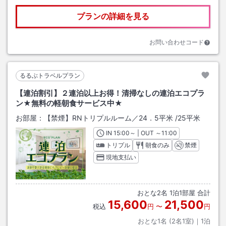
プランの詳細を見る
お問い合わせコード
るるぶトラベルプラン
【連泊割引】２連泊以上お得！清掃なしの連泊エコプラ
ン★無料の軽朝食サービス中★
お部屋：
【禁煙】RNトリプルルーム／24．5平米
/
25平米
IN
チェックイン
15:00
～ | OUT
チェックアウト
～
11:00
トリプル
朝食のみ
禁煙
現地支払い
おとな
2
名
1
泊
1
部屋 合計
15,600
21,500
税込
円
〜
円
おとな1名 (
2
名1室)｜
1
泊