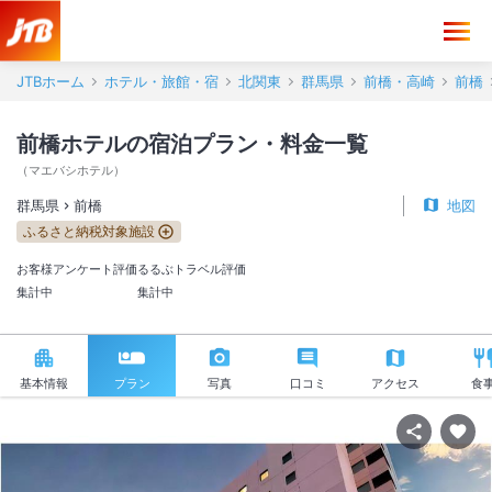
JTBホーム
ホテル・旅館・宿
北関東
群馬県
前橋・高崎
前橋
前橋ホテルの宿泊プラン・料金一覧
（
マエバシホテル
）
群馬県
前橋
地図
ふるさと納税対象施設
お客様アンケート評価
るるぶトラベル評価
集計中
集計中
基本情報
プラン
写真
口コミ
アクセス
食