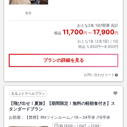
客室
おとな
2
名
1
泊
1
部屋 合計
11,700
17,900
税込
円
〜
円
おとな1名 (
2
名1室)｜
1
泊
税込
5,850円〜8,950円
プランの詳細を見る
お問い合わせコード
るるぶトラベルプラン
【飛び出せ！夏旅】【期間限定！無料の軽朝食付き】ス
タンダードプラン
お部屋：
【禁煙】RNツインルーム／19～24平米
/
19平米
IN
チェックイン
15:00
～ | OUT
チェックアウト
～
11:00