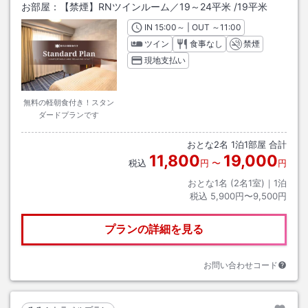
お部屋：
【禁煙】RNツインルーム／19～24平米
/
19平米
IN
チェックイン
15:00
～ | OUT
チェックアウト
～
11:00
ツイン
食事なし
禁煙
現地支払い
無料の軽朝食付き！スタン
ダードプランです
おとな
2
名
1
泊
1
部屋 合計
11,800
19,000
税込
円
〜
円
おとな1名 (
2
名1室)｜
1
泊
税込
5,900円〜9,500円
プランの詳細を見る
お問い合わせコード