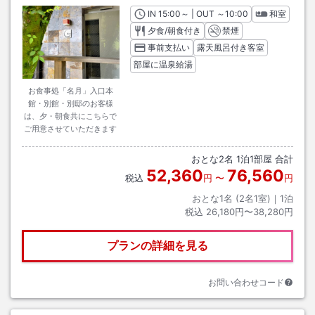
IN
チェックイン
15:00
～ | OUT
チェックアウト
～
10:00
和室
夕食/朝食付き
禁煙
事前支払い
露天風呂付き客室
部屋に温泉給湯
お食事処「名月」入口本
館・別館・別邸のお客様
は、夕・朝食共にこちらで
ご用意させていただきます
おとな
2
名
1
泊
1
部屋 合計
52,360
76,560
税込
円
〜
円
おとな1名 (
2
名1室)｜
1
泊
税込
26,180円〜38,280円
プランの詳細を見る
お問い合わせコード