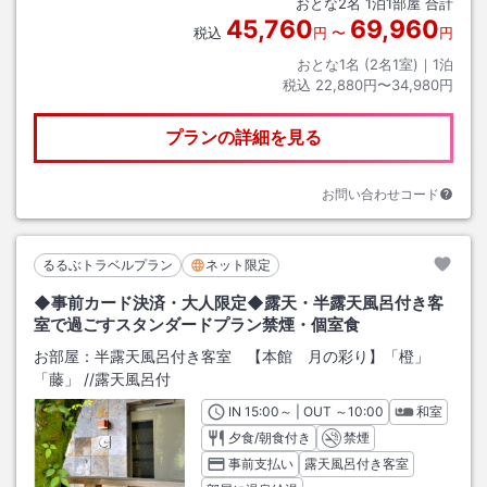
おとな
2
名
1
泊
1
部屋 合計
45,760
69,960
税込
円
〜
円
おとな1名 (
2
名1室)｜
1
泊
税込
22,880円〜34,980円
プランの詳細を見る
お問い合わせコード
るるぶトラベルプラン
ネット限定
◆事前カード決済・大人限定◆露天・半露天風呂付き客
室で過ごすスタンダードプラン禁煙・個室食
お部屋：
半露天風呂付き客室 【本館 月の彩り】「橙」
「藤」
/
/露天風呂付
IN
チェックイン
15:00
～ | OUT
チェックアウト
～
10:00
和室
夕食/朝食付き
禁煙
事前支払い
露天風呂付き客室