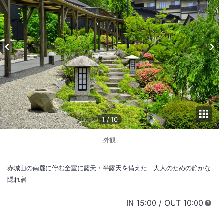
1
/
10
外観
赤城山の南麓に佇む全室に露天・半露天を備えた 大人のための静かな
隠れ宿
IN
チェックイン
15:00
/ OUT
チェック
10:00