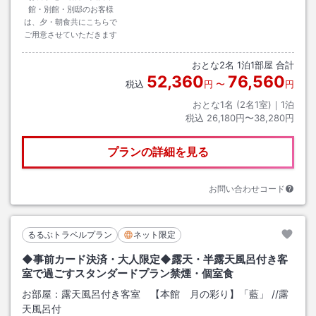
館・別館・別邸のお客様
は、夕・朝食共にこちらで
ご用意させていただきます
おとな
2
名
1
泊
1
部屋 合計
52,360
76,560
税込
円
〜
円
おとな1名 (
2
名1室)｜
1
泊
税込
26,180円〜38,280円
プランの詳細を見る
お問い合わせコード
るるぶトラベルプラン
ネット限定
◆事前カード決済・大人限定◆露天・半露天風呂付き客
室で過ごすスタンダードプラン禁煙・個室食
お部屋：
露天風呂付き客室 【本館 月の彩り】「藍」
/
/露
天風呂付