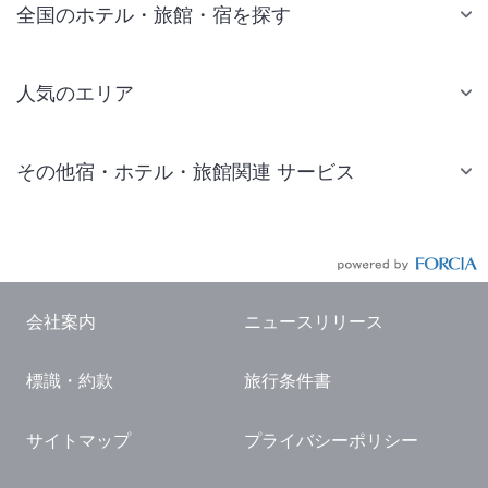
全国のホテル・旅館・宿を探す
人気のエリア
札幌 ホテル
その他宿・ホテル・旅館関連 サービス
仙台 ホテル
国内旅行・国内ツアー
東京ディズニーリゾート(R)周辺 ホテル
JR・新幹線付きツアー
東京 ホテル
航空券付きツアー
東京ドーム ホテル
会社案内
ニュースリリース
現地観光・レジャーチケット
新宿 ホテル
標識・約款
旅行条件書
国内観光ガイド
横浜 ホテル
旅行・観光情報
熱海 ホテル
サイトマップ
プライバシーポリシー
名古屋 ホテル