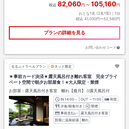
82,060
105,160
税込
円
〜
円
おとな1名 (
2
名1室)｜
1
泊
税込
41,030円〜52,580円
プランの詳細を見る
お問い合わせコード
るるぶトラベルプラン
ネット限定
★事前カード決済★露天風呂付き離れ客室 完全プライ
ベート空間で朝夕お部屋食！※大人限定・禁煙
お部屋：
露天風呂付き客室 離れ【朧月】
/
/露天風呂付
IN
チェックイン
14:00
～ | OUT
チェックアウト
～
11:00
和室
夕食/朝食付き
禁煙
事前支払い
露天風呂付き客室
部屋に温泉給湯
離れ