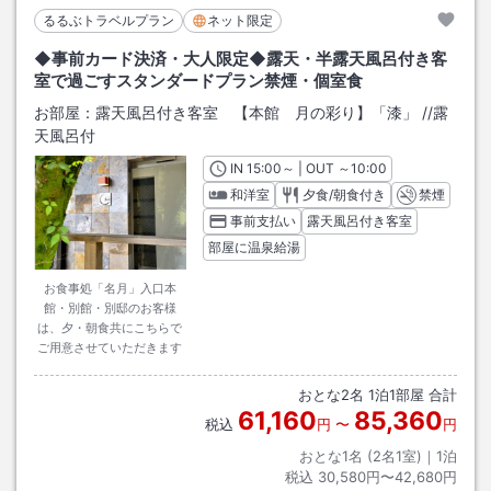
るるぶトラベルプラン
ネット限定
◆事前カード決済・大人限定◆露天・半露天風呂付き客
室で過ごすスタンダードプラン禁煙・個室食
お部屋：
露天風呂付き客室 【本館 月の彩り】「漆」
/
/露
天風呂付
IN
チェックイン
15:00
～ | OUT
チェックアウト
～
10:00
和洋室
夕食/朝食付き
禁煙
事前支払い
露天風呂付き客室
部屋に温泉給湯
お食事処「名月」入口本
館・別館・別邸のお客様
は、夕・朝食共にこちらで
ご用意させていただきます
おとな
2
名
1
泊
1
部屋 合計
61,160
85,360
税込
円
〜
円
おとな1名 (
2
名1室)｜
1
泊
税込
30,580円〜42,680円