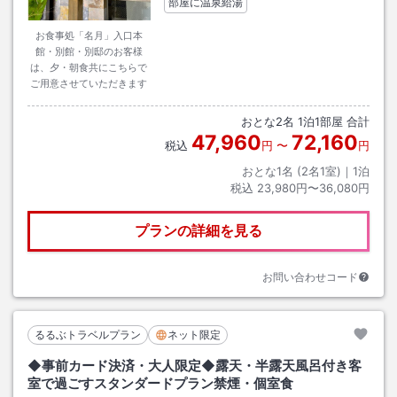
部屋に温泉給湯
お食事処「名月」入口本
館・別館・別邸のお客様
は、夕・朝食共にこちらで
ご用意させていただきます
おとな
2
名
1
泊
1
部屋 合計
47,960
72,160
税込
円
〜
円
おとな1名 (
2
名1室)｜
1
泊
税込
23,980円〜36,080円
プランの詳細を見る
お問い合わせコード
るるぶトラベルプラン
ネット限定
◆事前カード決済・大人限定◆露天・半露天風呂付き客
室で過ごすスタンダードプラン禁煙・個室食