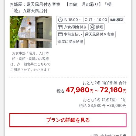
お部屋：
露天風呂付き客室 【本館 月の彩り】「櫻」
「鶯」
/
/露天風呂付
IN
チェックイン
15:00
～ | OUT
チェックアウト
～
10:00
和室
夕食/朝食付き
禁煙
事前支払い
露天風呂付き客室
部屋に温泉給湯
お食事処「名月」入口本
館・別館・別邸のお客様
は、夕・朝食共にこちらで
ご用意させていただきます
おとな
2
名
1
泊
1
部屋 合計
47,960
72,160
税込
円
〜
円
おとな1名 (
2
名1室)｜
1
泊
税込
23,980円〜36,080円
プランの詳細を見る
お問い合わせコード