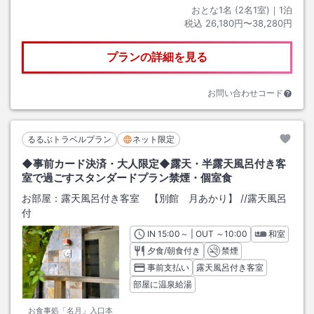
おとな1名 (
2
名1室)｜
1
泊
税込
26,180円〜38,280円
プランの詳細を見る
お問い合わせコード
るるぶトラベルプラン
ネット限定
◆事前カード決済・大人限定◆露天・半露天風呂付き客
室で過ごすスタンダードプラン禁煙・個室食
お部屋：
露天風呂付き客室 【別館 月あかり】
/
/露天風呂
付
IN
チェックイン
15:00
～ | OUT
チェックアウト
～
10:00
和室
夕食/朝食付き
禁煙
事前支払い
露天風呂付き客室
部屋に温泉給湯
お食事処「名月」入口本