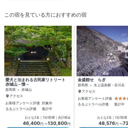
この宿を見ている方におすすめの宿
愛犬と泊まれる古民家リトリート
金盛館せゝらぎ
赤城山－懐－
群馬県
水上温泉郷・谷川岳
群馬県
赤城山
アクセス
アクセス
お客様アンケート評価
お客様アンケート評価
対象外
るるぶトラベル評価
集計中
るるぶトラベル評価
集計中
おとな
2
名
｜
1
泊
1
部屋｜合計税込
おとな
2
名
｜
1
泊
1
部屋
46,400
130,800
48,576
7
円 〜
円
円 〜