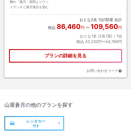
離れ「朧月」居間よりウッ
ドデッキと露天風呂を望む
おとな
2
名
1
泊
1
部屋 合計
86,460
109,560
税込
円
〜
円
おとな1名 (
2
名1室)｜
1
泊
税込
43,230円〜54,780円
プランの詳細を見る
お問い合わせコード
山屋蒼月
の他のプランを探す
レンタカー
付き