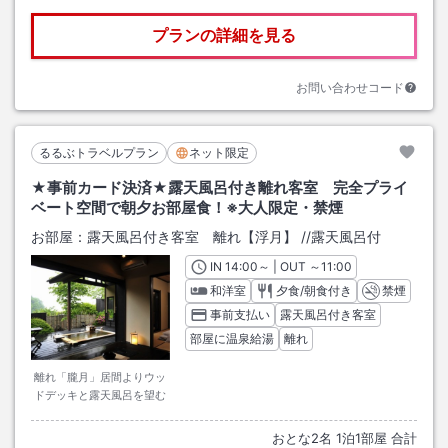
プランの詳細を見る
お問い合わせコード
るるぶトラベルプラン
ネット限定
★事前カード決済★露天風呂付き離れ客室 完全プライ
ベート空間で朝夕お部屋食！※大人限定・禁煙
お部屋：
露天風呂付き客室 離れ【浮月】
/
/露天風呂付
IN
チェックイン
14:00
～ | OUT
チェックアウト
～
11:00
和洋室
夕食/朝食付き
禁煙
事前支払い
露天風呂付き客室
部屋に温泉給湯
離れ
離れ「朧月」居間よりウッ
ドデッキと露天風呂を望む
おとな
2
名
1
泊
1
部屋 合計