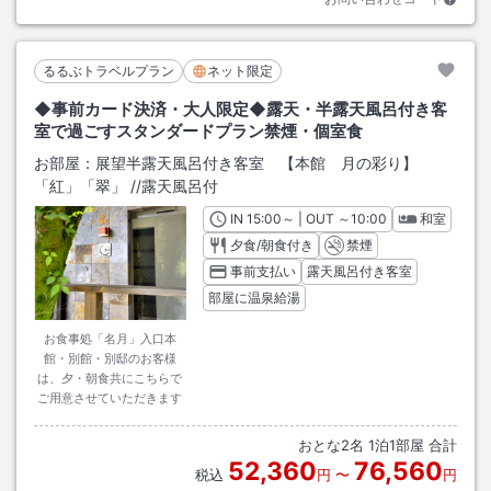
るるぶトラベルプラン
ネット限定
◆事前カード決済・大人限定◆露天・半露天風呂付き客
室で過ごすスタンダードプラン禁煙・個室食
お部屋：
展望半露天風呂付き客室 【本館 月の彩り】
「紅」「翠」
/
/露天風呂付
IN
チェックイン
15:00
～ | OUT
チェックアウト
～
10:00
和室
夕食/朝食付き
禁煙
事前支払い
露天風呂付き客室
部屋に温泉給湯
お食事処「名月」入口本
館・別館・別邸のお客様
は、夕・朝食共にこちらで
ご用意させていただきます
おとな
2
名
1
泊
1
部屋 合計
52,360
76,560
税込
円
〜
円