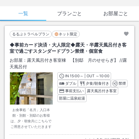
一覧
プランごと
お部屋ごと
るるぶトラベルプラン
ネット限定
◆事前カード決済・大人限定◆露天・半露天風呂付き客
室で過ごすスタンダードプラン禁煙・個室食
お部屋：
露天風呂付き客室棟 【別邸 月のせせらぎ】
/
/露
天風呂付
IN
チェックイン
15:00
～ | OUT
チェックアウト
～
10:00
ダブル
夕食/朝食付き
禁煙
事前支払い
露天風呂付き客室
部屋に温泉給湯
お食事処「名月」入口本
館・別館・別邸のお客様
は、夕・朝食共にこちらで
ご用意させていただきます