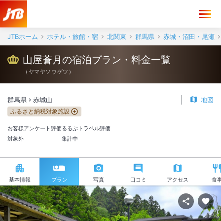
JTBホーム
ホテル・旅館・宿
北関東
群馬県
赤城・沼田・尾瀬
山屋蒼月の宿泊プラン・料金一覧
（
ヤマヤソウゲツ
）
群馬県
赤城山
地図
ふるさと納税対象施設
お客様アンケート評価
るるぶトラベル評価
対象外
集計中
基本情報
プラン
写真
口コミ
アクセス
食