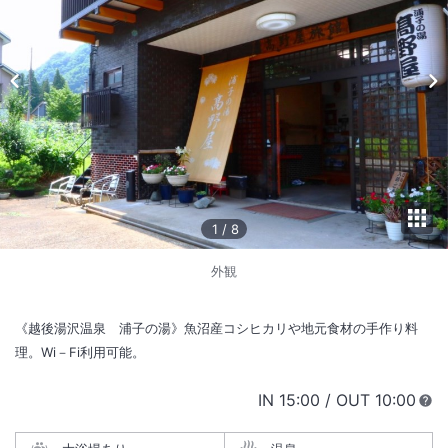
1
/
8
外観
《越後湯沢温泉 浦子の湯》魚沼産コシヒカリや地元食材の手作り料
理。Wi－Fi利用可能。
IN
チェックイン
15:00
/ OUT
チェック
10:00