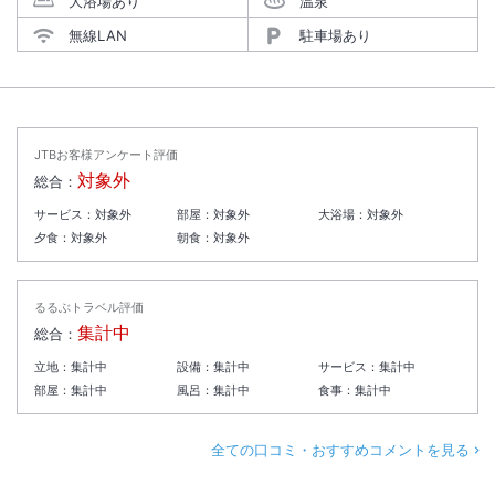
大浴場あり
温泉
無線LAN
駐車場あり
JTBお客様アンケート評価
対象外
総合：
サービス：
対象外
部屋：
対象外
大浴場：
対象外
夕食：
対象外
朝食：
対象外
るるぶトラベル評価
集計中
総合：
立地：
集計中
設備：
集計中
サービス：
集計中
部屋：
集計中
風呂：
集計中
食事：
集計中
全ての口コミ・おすすめコメントを見る