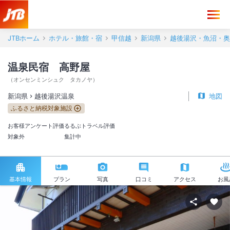
JTBホーム
ホテル・旅館・宿
甲信越
新潟県
越後湯沢・魚沼・奥
温泉民宿 高野屋
（
オンセンミンシュク タカノヤ
）
新潟県
越後湯沢温泉
地図
ふるさと納税対象施設
お客様アンケート評価
るるぶトラベル評価
対象外
集計中
基本情報
プラン
写真
口コミ
アクセス
お風