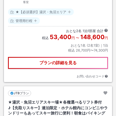
客室
★【必須選択】湯沢・魚沼エリア
管理用行程
おとな
2
名
1
泊
1
部屋 合計
53,400
148,600
税込
円
〜
円
おとな1名 (
2
名1室)｜
1
泊
税込
26,700円〜74,300円
プランの詳細を見る
お問い合わせコード
JTBプラン
★湯沢・魚沼エリアスキー場★各種選べるリフト券付
♪【先取りスキー】連泊限定・ホテル館内にコンビニやラ
ンドリーもあってスキー旅行に便利！朝食はバイキング