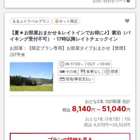
お問い合わせコード
るるぶトラベルプラン
ネット限定
【夏★お部屋おまかせ＆レイトインでお得に♪】素泊（バ
イキング受付不可）・17時以降レイトチェックイン
お部屋：
【限定プラン専用】お部屋タイプおまかせ【禁煙】
/
37平米
IN
チェックイン
17:00
～ | OUT
チェックアウト
～
10:00
その他
食事なし
禁煙
現地/事前支払い
おとな
2
名
1
泊
1
部屋 合計
8,140
51,040
税込
円
〜
円
おとな1名 (
2
名1室)｜
1
泊
税込
4,070円〜25,520円
プランの詳細を見る