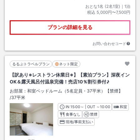
おとな1名 (
2
名1室)｜
1
泊
税込
5,000円〜7,500円
プランの詳細を見る
お問い合わせコード
るるぶトラベルプラン
ネット限定
【訳あり※レストラン休業日※】【素泊プラン】深夜イン
OK＆露天風呂付温泉完備！売店10％割引券付♪
お部屋：
和室ベッドルーム（5名定員・37平米）【禁煙】
/
37平米
IN
チェックイン
15:00
～ | OUT
チェックアウト
～
10:00
和室
食事なし
禁煙
現地/事前支払い