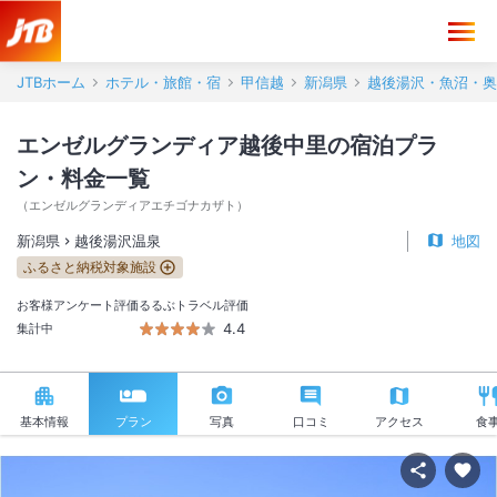
JTBホーム
ホテル・旅館・宿
甲信越
新潟県
越後湯沢・魚沼・奥
エンゼルグランディア越後中里の宿泊プラ
ン・料金一覧
（
エンゼルグランディアエチゴナカザト
）
新潟県
越後湯沢温泉
地図
ふるさと納税対象施設
お客様アンケート評価
るるぶトラベル評価
4.4
集計中
基本情報
プラン
写真
口コミ
アクセス
食