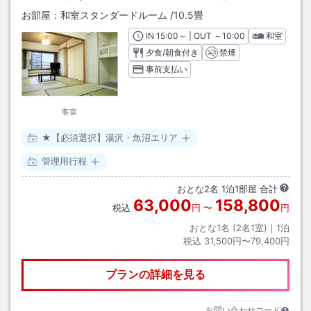
お部屋：
和室スタンダードルーム
/
10.5畳
IN
チェックイン
15:00
～ | OUT
チェックアウト
～
10:00
和室
夕食/朝食付き
禁煙
事前支払い
客室
★【必須選択】湯沢・魚沼エリア
管理用行程
おとな
2
名
1
泊
1
部屋 合計
63,000
158,800
税込
円
〜
円
おとな1名 (
2
名1室)｜
1
泊
税込
31,500円〜79,400円
プランの詳細を見る
お問い合わせコード