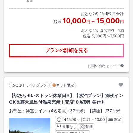
客室
おとな
2
名
1
泊
1
部屋 合計
10,000
15,000
税込
円
〜
円
おとな1名 (
2
名1室)｜
1
泊
税込
5,000円〜7,500円
プランの詳細を見る
お問い合わせコード
るるぶトラベルプラン
ネット限定
【訳あり※レストラン休業日※】【素泊プラン】深夜イン
OK＆露天風呂付温泉完備！売店10％割引券付♪
お部屋：
洋室ツイン（4名定員・37平米）【禁煙】
/
37平米
IN
チェックイン
15:00
～ | OUT
チェックアウト
～
10:00
洋室
食事なし
禁煙