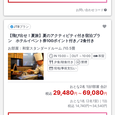
お問い合わせコード
JTBプラン
【飛び出せ！夏旅】夏のアクティビティ付き宿泊プラ
ン ホテルイベント券100ポイント付き／2食付き
お部屋：
和室スタンダードルーム
/
10.5畳
IN
チェックイン
15:00
～ | OUT
チェックアウト
～
10:00
和室
夕食/朝食付き
禁煙
現地/事前支払い
おとな
2
名
1
泊
1
部屋 合計
29,480
69,080
税込
円
〜
円
おとな1名 (
2
名1室)｜
1
泊
税込
14,740円〜34,540円