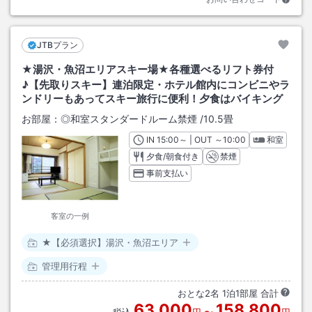
JTBプラン
★湯沢・魚沼エリアスキー場★各種選べるリフト券付
♪【先取りスキー】連泊限定・ホテル館内にコンビニやラ
ンドリーもあってスキー旅行に便利！夕食はバイキング
お部屋：
◎和室スタンダードルーム禁煙
/
10.5畳
IN
チェックイン
15:00
～ | OUT
チェックアウト
～
10:00
和室
夕食/朝食付き
禁煙
事前支払い
客室の一例
★【必須選択】湯沢・魚沼エリア
管理用行程
おとな
2
名
1
泊
1
部屋 合計
63,000
158,800