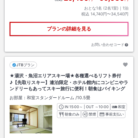
おとな1名 (
2
名1室)｜
1
泊
税込
14,740円〜34,540円
プランの詳細を見る
お問い合わせコード
JTBプラン
★湯沢・魚沼エリアスキー場★各種選べるリフト券付
♪【先取りスキー】連泊限定・ホテル館内にコンビニやラ
ンドリーもあってスキー旅行に便利！朝食はバイキング
お部屋：
和室スタンダードルーム
/
10.5畳
IN
チェックイン
15:00
～ | OUT
チェックアウト
～
10:00
和室
朝食のみ
禁煙
事前支払い