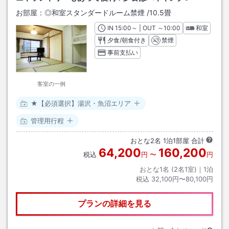
お部屋：
◎和室スタンダードルーム禁煙
/
10.5畳
IN
チェックイン
15:00
～ | OUT
チェックアウト
～
10:00
和室
夕食/朝食付き
禁煙
事前支払い
客室の一例
★【必須選択】湯沢・魚沼エリア
管理用行程
おとな
2
名
1
泊
1
部屋 合計
64,200
160,200
税込
円
〜
円
おとな1名 (
2
名1室)｜
1
泊
税込
32,100円〜80,100円
プランの詳細を見る