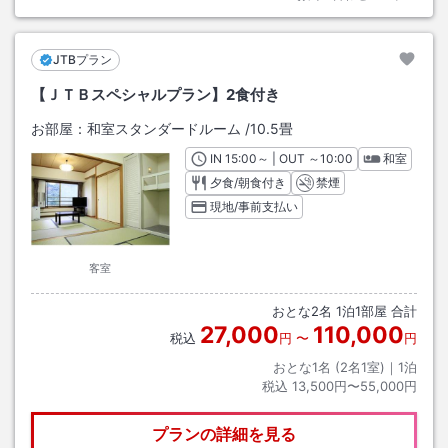
JTBプラン
【ＪＴＢスペシャルプラン】2食付き
お部屋：
和室スタンダードルーム
/
10.5畳
IN
チェックイン
15:00
～ | OUT
チェックアウト
～
10:00
和室
夕食/朝食付き
禁煙
現地/事前支払い
客室
おとな
2
名
1
泊
1
部屋 合計
27,000
110,000
税込
円
〜
円
おとな1名 (
2
名1室)｜
1
泊
税込
13,500円〜55,000円
プランの詳細を見る