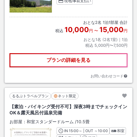
現地/事前支払い
おとな
2
名
1
泊
1
部屋 合計
10,000
15,000
税込
円
〜
円
おとな1名 (
2
名1室)｜
1
泊
税込
5,000円〜7,500円
プランの詳細を見る
お問い合わせコード
るるぶトラベルプラン
ネット限定
【素泊・バイキング受付不可】深夜3時までチェックイン
OK＆露天風呂付温泉完備
お部屋：
和室スタンダードルーム
/
10.5畳
IN
チェックイン
15:00
～ | OUT
チェックアウト
～
10:00
和室