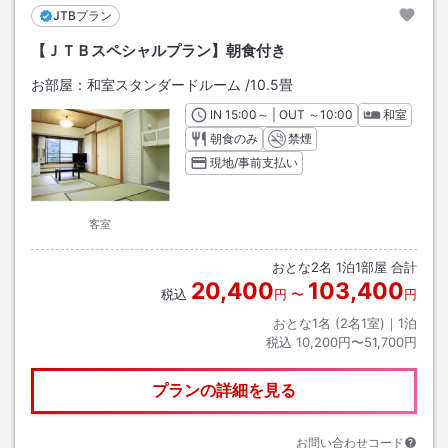
JTBプラン
【ＪＴＢスペシャルプラン】朝食付き
お部屋：
和室スタンダードルーム
/
10.5畳
IN
チェックイン
15:00
～ | OUT
チェックアウト
～
10:00
和室
朝食のみ
禁煙
現地/事前支払い
客室
おとな
2
名
1
泊
1
部屋 合計
20,400
103,400
税込
円
〜
円
おとな1名 (
2
名1室)｜
1
泊
税込
10,200円〜51,700円
プランの詳細を見る
お問い合わせコード