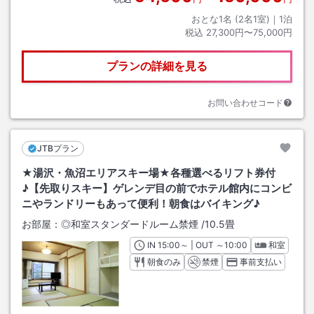
おとな1名 (
2
名1室)｜
1
泊
税込
27,300円〜75,000円
プランの詳細を見る
お問い合わせコード
JTBプラン
★湯沢・魚沼エリアスキー場★各種選べるリフト券付
♪【先取りスキー】ゲレンデ目の前でホテル館内にコンビ
ニやランドリーもあって便利！朝食はバイキング♪
お部屋：
◎和室スタンダードルーム禁煙
/
10.5畳
IN
チェックイン
15:00
～ | OUT
チェックアウト
～
10:00
和室
朝食のみ
禁煙
事前支払い