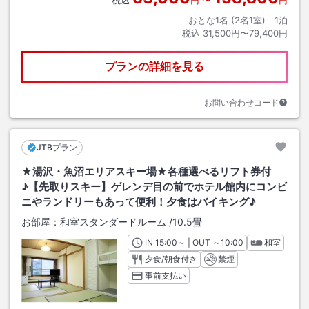
税込
円
〜
円
おとな1名 (
2
名1室)｜
1
泊
税込
31,500円〜79,400円
プランの詳細を見る
お問い合わせコード
JTBプラン
★湯沢・魚沼エリアスキー場★各種選べるリフト券付
♪【先取りスキー】ゲレンデ目の前でホテル館内にコンビ
ニやランドリーもあって便利！夕食はバイキング♪
お部屋：
和室スタンダードルーム
/
10.5畳
IN
チェックイン
15:00
～ | OUT
チェックアウト
～
10:00
和室
夕食/朝食付き
禁煙
事前支払い