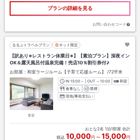
プランの詳細を見る
お問い合わせコード
るるぶトラベルプラン
ネット限定
【訳あり※レストラン休業日※】【素泊プラン】深夜イン
OK＆露天風呂付温泉完備！売店10％割引券付♪
お部屋：
和室ラージルーム【子育て応援ルーム】
/
72平米
IN
チェックイン
15:00
～ | OUT
チェックアウト
～
10:00
和室
食事なし
禁煙
現地/事前支払い
客室
おとな
2
名
1
泊
1
部屋 合計
10,000
15,000
税込
円
〜
円