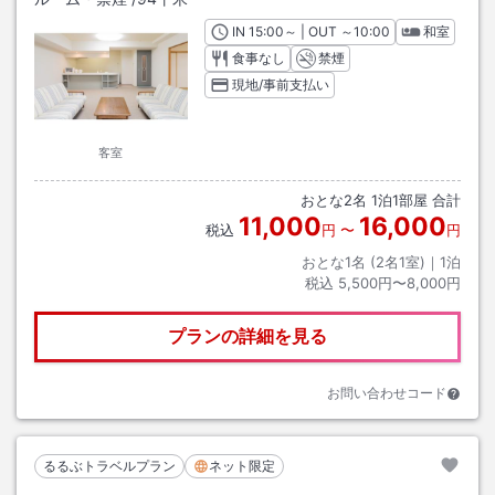
IN
チェックイン
15:00
～ | OUT
チェックアウト
～
10:00
和室
食事なし
禁煙
現地/事前支払い
客室
おとな
2
名
1
泊
1
部屋 合計
11,000
16,000
税込
円
〜
円
おとな1名 (
2
名1室)｜
1
泊
税込
5,500円〜8,000円
プランの詳細を見る
お問い合わせコード
るるぶトラベルプラン
ネット限定