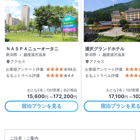
ＮＡＳＰＡニューオータニ
湯沢グランドホテル
新潟県
越後湯沢温泉
新潟県
越後湯沢温泉
アクセス
アクセス
お客様アンケート評価
84点
お客様アンケート評価
るるぶトラベル評価
4.4
るるぶトラベル評価
おとな
2
名
｜
1
泊
1
部屋｜合計税込
おとな
2
名
｜
1
泊
1
部屋
15,600
172,200
17,100
10
円 〜
円
円 〜
宿泊プランを見る
宿泊プランを見
ご注意・ご案内