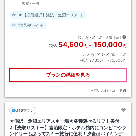
客室の一例
★【必須選択】湯沢・魚沼エリア
管理用行程
おとな
2
名
1
泊
1
部屋 合計
54,600
150,000
税込
円
〜
円
おとな1名 (
2
名1室)｜
1
泊
税込
27,300円〜75,000円
プランの詳細を見る
お問い合わせコード
JTBプラン
★湯沢・魚沼エリアスキー場★各種選べるリフト券付
♪【先取りスキー】連泊限定・ホテル館内にコンビニやラ
ンドリーもあってスキー旅行に便利！夕食はバイキング