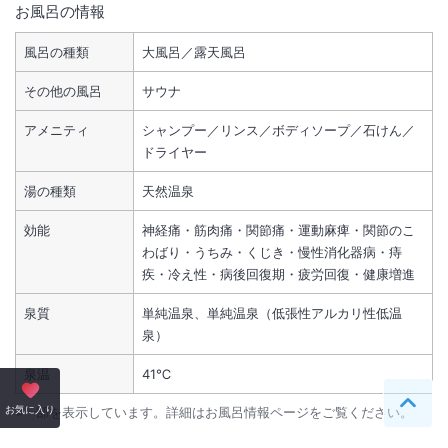
お風呂の情報
風呂の種類
大風呂／露天風呂
その他の風呂
サウナ
アメニティ
シャンプー／リンス／ボディソープ／石けん／
ドライヤー
湯の種類
天然温泉
効能
神経痛・筋肉痛・関節痛・運動麻痺・関節のこ
わばり・うちみ・くじき・慢性消化器病・痔
疾・冷え性・病後回復期・疲労回復・健康増進
泉質
単純温泉、単純温泉（低張性アルカリ性低温
泉）
泉温
41℃
ペー
お気に入り
※一部を表示しています。詳細はお風呂情報ページをご覧ください。