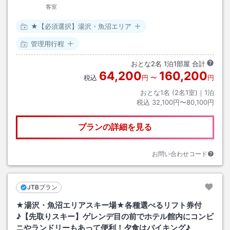
客室
★【必須選択】湯沢・魚沼エリア
管理用行程
おとな
2
名
1
泊
1
部屋 合計
64,200
160,200
税込
円
〜
円
おとな1名 (
2
名1室)｜
1
泊
税込
32,100円〜80,100円
プランの詳細を見る
お問い合わせコード
JTBプラン
★湯沢・魚沼エリアスキー場★各種選べるリフト券付
♪【先取りスキー】ゲレンデ目の前でホテル館内にコンビ
ニやランドリーもあって便利！夕食はバイキング♪