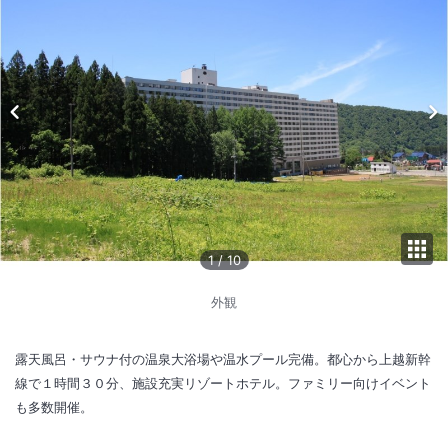
1
/
10
外観
露天風呂・サウナ付の温泉大浴場や温水プール完備。都心から上越新幹
線で１時間３０分、施設充実リゾートホテル。ファミリー向けイベント
も多数開催。