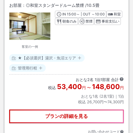
お部屋：
◎和室スタンダードルーム禁煙
/
10.5畳
IN
チェックイン
15:00
～ | OUT
チェックアウト
～
10:00
和室
朝食のみ
禁煙
事前支払い
客室の一例
★【必須選択】湯沢・魚沼エリア
管理用行程
おとな
2
名
1
泊
1
部屋 合計
53,400
148,600
税込
円
〜
円
おとな1名 (
2
名1室)｜
1
泊
税込
26,700円〜74,300円
プランの詳細を見る
お問い合わせコード