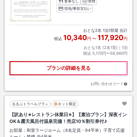
食事なし
禁煙
現地/事前支払い
おとな
2
名
1
泊
1
部屋 合計
10,340
117,920
税込
円
〜
円
おとな1名 (
2
名1室)｜
1
泊
税込
5,170円〜58,960円
プランの詳細を見る
お問い合わせコード
るるぶトラベルプラン
ネット限定
【訳あり※レストラン休業日※】【素泊プラン】深夜イン
OK＆露天風呂付温泉完備！売店10％割引券付♪
お部屋：
和室ラージルーム（8名定員・94平米）子育て応援
ルーム・禁煙
/
94平米