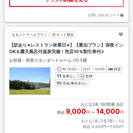
お問い合わせコード
るるぶトラベルプラン
ネット限定
【訳あり※レストラン休業日※】【素泊プラン】深夜イン
OK＆露天風呂付温泉完備！売店10％割引券付♪
お部屋：
和室スタンダードルーム
/
10.5畳
IN
チェックイン
15:00
～ | OUT
チェックアウト
～
10:00
和室
食事なし
禁煙
現地/事前支払い
おとな
2
名
1
泊
1
部屋 合計
9,000
14,000
税込
円
〜
円
おとな1名 (
2
名1室)｜
1
泊
税込
4,500円〜7,000円