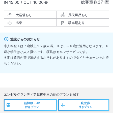
総客室数
271
室
IN
チェックイン
15:00
/ OUT
チェックアウト
10:00
大浴場あり
露天風呂あり
温泉
駐車場あり
施設からのお知らせ
小人料金Ａは７歳以上１２歳未満、Ｂは３～６歳に適用となります。６
歳小学生は小人Ａ扱いです。寝具はセルフサービスです。
冬期は路面が雪で凍結するおそれがありますのでタイヤチェーンをお持
ちください。
エンゼルグランディア越後中里
の他のプランを探す
新幹線・JR
航空券
付きプラン
付きプラン