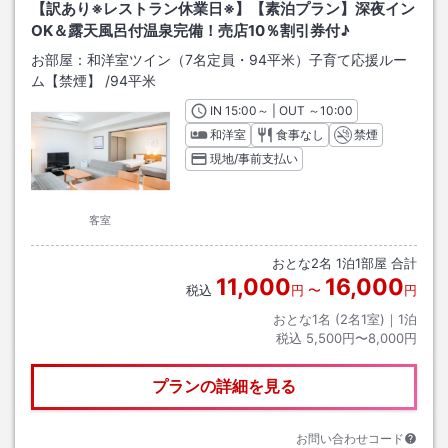
【訳あり※レストラン休業日※】【素泊プラン】深夜イン
OK＆露天風呂付温泉完備！売店10％割引券付♪
お部屋：
和洋室ツイン（7名定員・94平米）子育て応援ルー
ム【禁煙】
/
94平米
IN
チェックイン
15:00
～ | OUT
チェックアウト
～
10:00
和洋室
食事なし
禁煙
現地/事前支払い
客室
おとな
2
名
1
泊
1
部屋 合計
11,000
16,000
税込
円
〜
円
おとな1名 (
2
名1室)｜
1
泊
税込
5,500円〜8,000円
プランの詳細を見る
お問い合わせコード