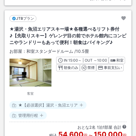
JTBプラン
★湯沢・魚沼エリアスキー場★各種選べるリフト券付
♪【先取りスキー】ゲレンデ目の前でホテル館内にコンビ
ニやランドリーもあって便利！朝食はバイキング♪
お部屋：
和室スタンダードルーム
/
10.5畳
IN
チェックイン
15:00
～ | OUT
チェックアウト
～
10:00
和室
朝食のみ
禁煙
事前支払い
客室
★【必須選択】湯沢・魚沼エリア
管理用行程
おとな
2
名
1
泊
1
部屋 合計
54,600
150,000
税込
円
〜
円