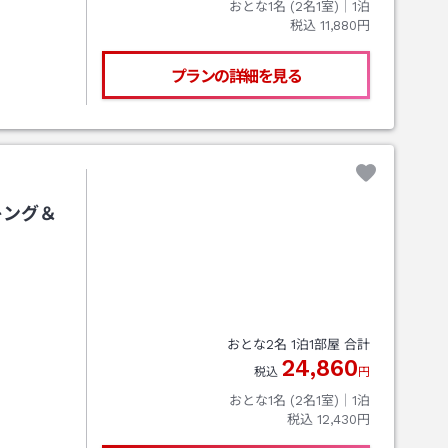
おとな1名 (
2
名1室)｜
1
泊
税込
11,880円
プランの詳細を見る
キング＆
おとな
2
名
1
泊
1
部屋 合計
24,860
税込
円
おとな1名 (
2
名1室)｜
1
泊
税込
12,430円