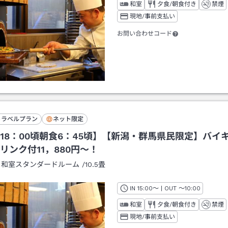
和室
夕食/朝食付き
禁煙
現地/事前支払い
お問い合わせコード
トラベルプラン
ネット限定
18：00頃朝食6：45頃】【新潟・群馬県民限定】バイ
リンク付11，880円～！
：
和室スタンダードルーム
/
10.5畳
IN
チェックイン
15:00
～ | OUT
チェックアウト
～
10:00
和室
夕食/朝食付き
禁煙
現地/事前支払い