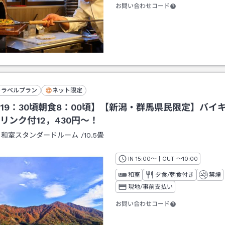
お問い合わせコード
トラベルプラン
ネット限定
19：30頃朝食8：00頃】【新潟・群馬県民限定】バイ
リンク付12，430円～！
：
和室スタンダードルーム
/
10.5畳
IN
チェックイン
15:00
～ | OUT
チェックアウト
～
10:00
和室
夕食/朝食付き
禁煙
現地/事前支払い
お問い合わせコード