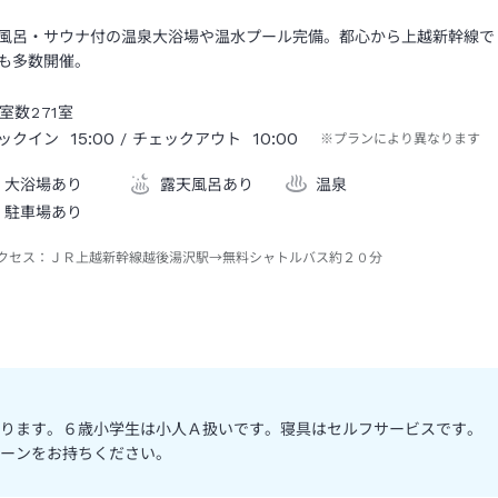
風呂・サウナ付の温泉大浴場や温水プール完備。都心から上越新幹線で
も多数開催。
室数
271
室
15:00
10:00
ックイン
/ チェックアウト
※プランにより異なります
大浴場あり
露天風呂あり
温泉
駐車場あり
クセス：
ＪＲ上越新幹線越後湯沢駅→無料シャトルバス約２０分
ります。６歳小学生は小人Ａ扱いです。寝具はセルフサービスです。
ーンをお持ちください。