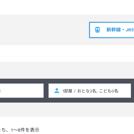
新幹線・JR
うち、
1～8
件を表示