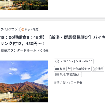
トラベルプラン
ネット限定
18：00頃朝食6：45頃】【新潟・群馬県民限定】バイ
リンク付12，430円～！
：
和室スタンダードルーム
/
10.5畳
IN
チェックイン
15:00
～ | OUT
チェックアウト
～
10:00
和室
夕食/朝食付き
禁煙
現地/事前支払い
お問い合わせコード