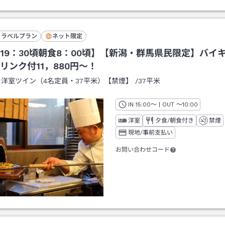
トラベルプラン
ネット限定
19：30頃朝食8：00頃】【新潟・群馬県民限定】バイ
リンク付11，880円～！
：
洋室ツイン（4名定員・37平米）【禁煙】
/
37平米
IN
チェックイン
15:00
～ | OUT
チェックアウト
～
10:00
洋室
夕食/朝食付き
禁煙
現地/事前支払い
お問い合わせコード