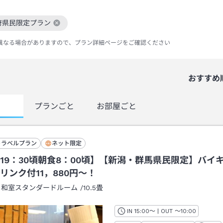
府県民限定プラン
絞り込み条件を解除
異なる場合がありますので、プラン詳細ページをご確認ください
おすすめ
覧
プランごと
お部屋ごと
トラベルプラン
ネット限定
19：30頃朝食8：00頃】【新潟・群馬県民限定】バイ
リンク付11，880円～！
：
和室スタンダードルーム
/
10.5畳
IN
チェックイン
15:00
～ | OUT
チェックアウト
～
10:00