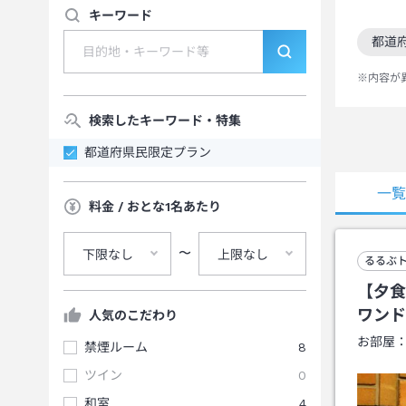
キーワード
都道
この
※内容が
検索したキーワード・特集
都道府県民限定プラン
一
料金 / おとな1名あたり
〜
下限なし
上限なし
るるぶ
【夕食
ワンド
人気のこだわり
お部屋
禁煙ルーム
8
ツイン
0
和室
4