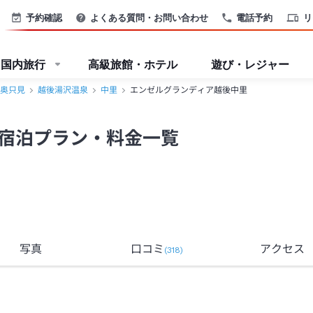
予約確認
よくある質問・お問い合わせ
電話予約
リ
国内旅行
高級旅館・ホテル
遊び・レジャー
奥只見
越後湯沢温泉
中里
エンゼルグランディア越後中里
宿泊プラン・料金一覧
写真
口コミ
アクセス
(
318
)