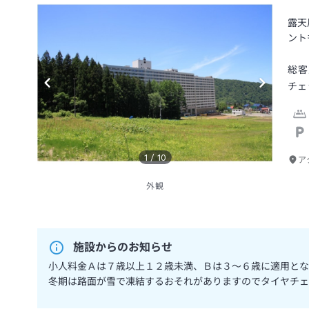
露天
ント
総客
チェ
1
/
10
ア
外観
施設からのお知らせ
小人料金Ａは７歳以上１２歳未満、Ｂは３～６歳に適用とな
冬期は路面が雪で凍結するおそれがありますのでタイヤチェ