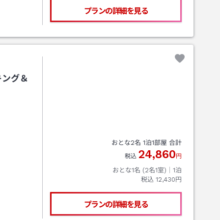
プランの詳細を見る
キング＆
おとな
2
名
1
泊
1
部屋 合計
24,860
税込
円
おとな1名 (
2
名1室)｜
1
泊
税込
12,430円
プランの詳細を見る