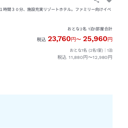
１時間３０分、施設充実リゾートホテル。ファミリー向けイベ
おとな
2
名
1
泊
1
部屋
合計
23,760
25,960
円
〜
円
税込
おとな1名 (
2
名1室)｜
1
泊
税込
11,880円〜12,980円