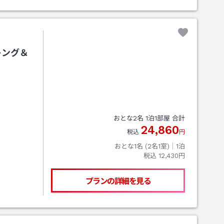
キング＆
おとな
2
名
1
泊
1
部屋 合計
24,860
税込
円
おとな1名 (
2
名1室)｜
1
泊
税込
12,430円
プランの詳細を見る