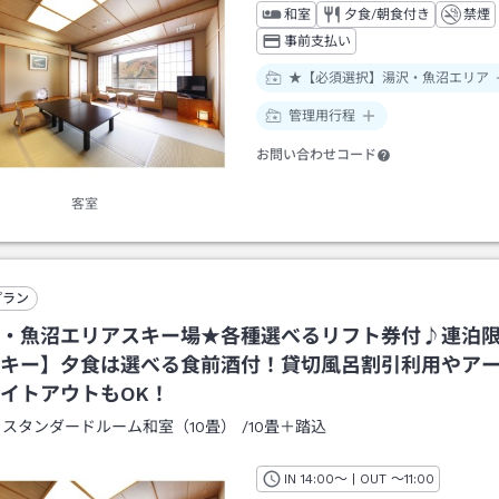
和室
夕食/朝食付き
禁煙
事前支払い
★【必須選択】湯沢・魚沼エリア
管理用行程
お問い合わせコード
客室
プラン
・魚沼エリアスキー場★各種選べるリフト券付♪連泊
キー】夕食は選べる食前酒付！貸切風呂割引利用やア
イトアウトもOK！
：
スタンダードルーム和室（10畳）
/
10畳＋踏込
IN
チェックイン
14:00
～ | OUT
チェックアウト
～
11:00