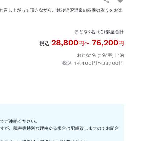
と召し上がって頂きながら、越後湯沢湯泉の四季の彩りをお楽
おとな
2
名
1
泊
1
部屋
合計
28,800
76,200
円
〜
円
税込
おとな1名 (
2
名1室)｜
1
泊
税込
14,400円〜38,100円
でご連絡ください。
すが、障害等特別な理由ある場合は配慮致しますのでお問合