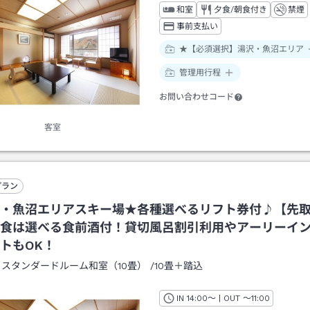
和室
夕食/朝食付き
禁煙
事前支払い
★【必須選択】湯沢・魚沼エリア
管理用行程
お問い合わせコード
客室
プラン
・魚沼エリアスキー場★各種選べるリフト券付♪【先
食は選べる食前酒付！貸切風呂割引利用やアーリーイ
トもOK！
：
スタンダードルーム和室（10畳）
/
10畳＋踏込
IN
チェックイン
14:00
～ | OUT
チェックアウト
～
11:00