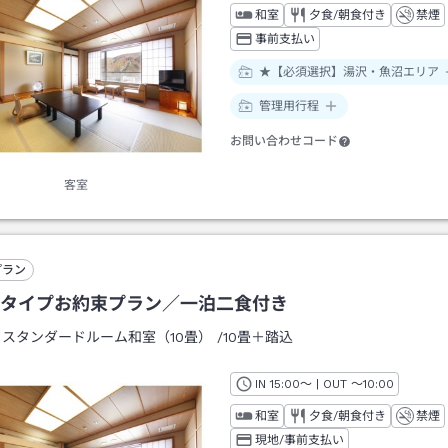
和室
夕食/朝食付き
禁煙
事前支払い
★【必須選択】湯沢・魚沼エリア
管理用行程
お問い合わせコード
客室
プラン
タイプお約束プラン／一泊二食付き
：
スタンダードルーム和室（10畳）
/
10畳＋踏込
IN
チェックイン
15:00
～ | OUT
チェックアウト
～
10:00
和室
夕食/朝食付き
禁煙
現地/事前支払い