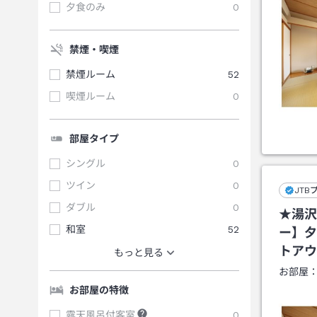
夕食のみ
0
禁煙・喫煙
禁煙ルーム
52
喫煙ルーム
0
部屋タイプ
シングル
0
ツイン
0
JTB
ダブル
0
★湯沢
和室
52
ー】夕
トアウ
もっと見る
お部屋
お部屋の特徴
露天風呂付客室
0