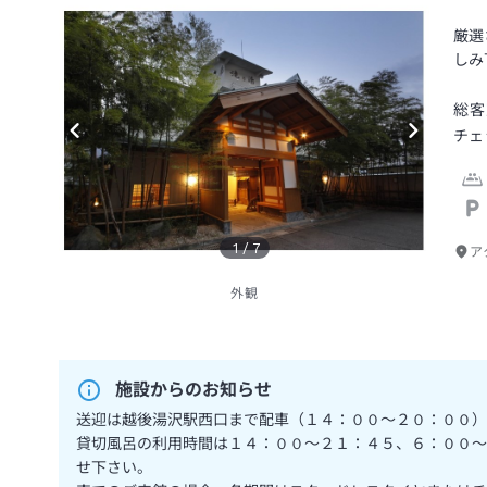
厳選
しみ
総客
チェ
1
/
7
ア
外観
施設からのお知らせ
送迎は越後湯沢駅西口まで配車（１４：００～２０：００）
貸切風呂の利用時間は１４：００～２１：４５、６：００～
せ下さい。