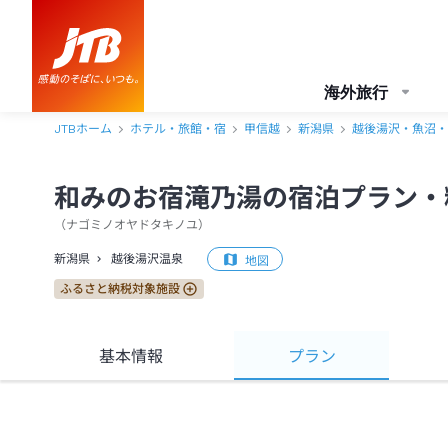
海外旅行
JTBホーム
ホテル・旅館・宿
甲信越
新潟県
越後湯沢・魚沼・
和みのお宿滝乃湯の宿泊プラン・
（
ナゴミノオヤドタキノユ
）
新潟県
越後湯沢温泉
地図
ふるさと納税対象施設
基本情報
プラン