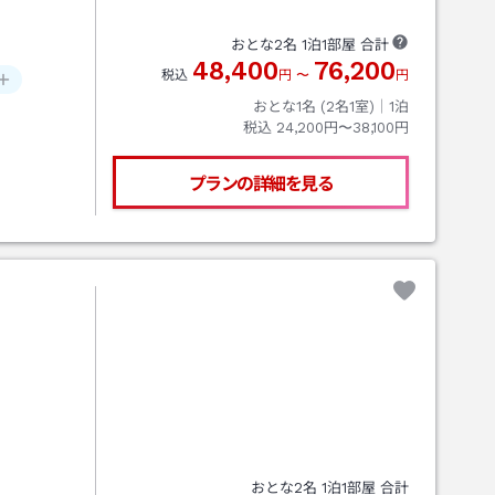
おとな
2
名
1
泊
1
部屋 合計
48,400
76,200
税込
円
〜
円
おとな1名 (
2
名1室)｜
1
泊
税込
24,200円〜38,100円
プランの詳細を見る
おとな
2
名
1
泊
1
部屋 合計