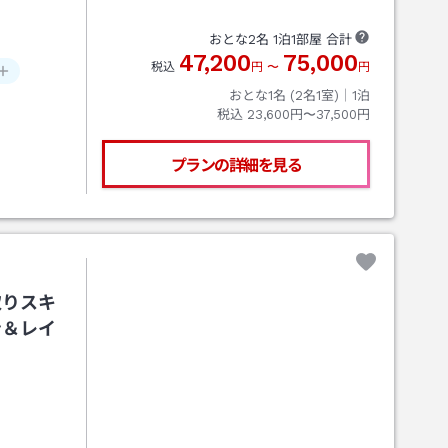
おとな
2
名
1
泊
1
部屋 合計
47,200
75,000
税込
円
〜
円
おとな1名 (
2
名1室)｜
1
泊
税込
23,600円〜37,500円
プランの詳細を見る
取りスキ
ン＆レイ