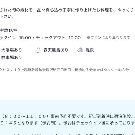
された旬の素材を一品々真心込め丁寧に作り上げたお料理を、ゆっくり
下さい。
室数
18
室
15:00
10:00
ックイン
/ チェックアウト
※プランにより異なります
大浴場あり
露天風呂あり
温泉
駐車場あり
クセス：
ＪＲ上越新幹線越後湯沢駅西口出口→徒歩約７分またはタクシー約３分
（８：００～１１：００）事前予約不要です。駅ご到着時に宿泊施設ま
９：４５となります（予約制）。予約はチェックイン後に承っておりま