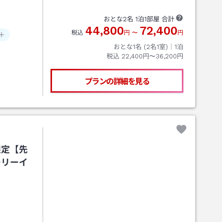
おとな
2
名
1
泊
1
部屋 合計
44,800
72,400
税込
円
〜
円
おとな1名 (
2
名1室)｜
1
泊
税込
22,400円〜36,200円
プランの詳細を見る
限定【先
ーリーイ