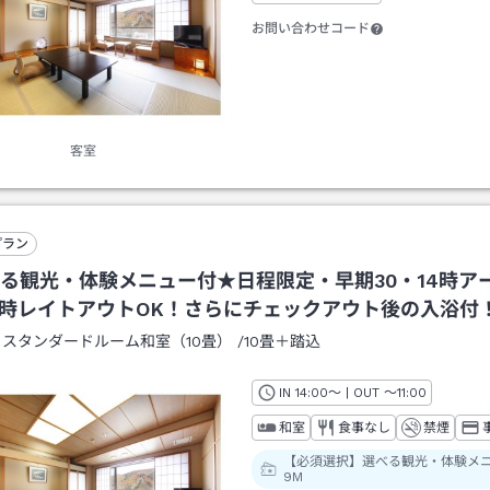
お問い合わせコード
客室
プラン
る観光・体験メニュー付★日程限定・早期30・14時ア
1時レイトアウトOK！さらにチェックアウト後の入浴付
：
スタンダードルーム和室（10畳）
/
10畳＋踏込
IN
チェックイン
14:00
～ | OUT
チェックアウト
～
11:00
和室
食事なし
禁煙
【必須選択】選べる観光・体験メ
9M