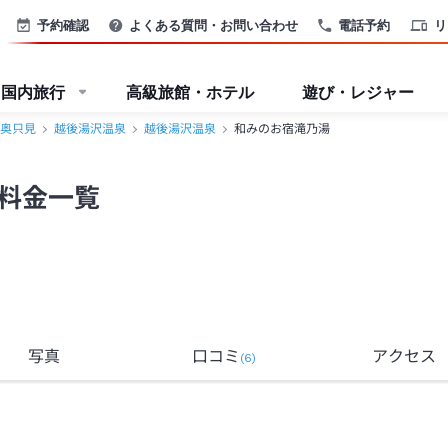
予約確認
よくある質問・お問い合わせ
電話予約
リ
国内旅行
高級旅館・ホテル
遊び・レジャー
奥只見
越後湯沢温泉
越後湯沢温泉
和みのお宿滝乃湯
料金一覧
写真
口コミ
アクセス
(
6
)