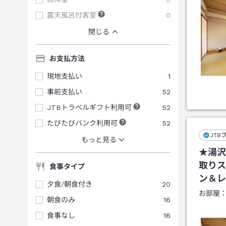
露天風呂付客室
0
閉じる
お支払方法
現地支払い
1
事前支払い
52
JTBトラベルギフト利用可
52
たびたびバンク利用可
52
JTB
もっと見る
★湯沢
取りス
食事タイプ
ン＆レ
夕食/朝食付き
20
お部屋
朝食のみ
16
食事なし
16