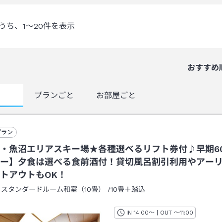
うち、
1～20
件を表示
おすすめ
覧
プランごと
お部屋ごと
プラン
・魚沼エリアスキー場★各種選べるリフト券付♪早期6
ー】夕食は選べる食前酒付！貸切風呂割引利用やアー
トアウトもOK！
：
スタンダードルーム和室（10畳）
/
10畳＋踏込
IN
チェックイン
14:00
～ | OUT
チェックアウト
～
11:00