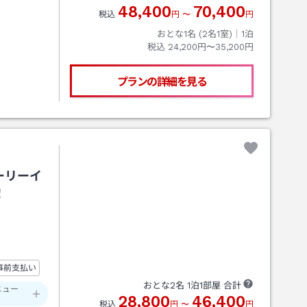
48,400
70,400
税込
円
〜
円
おとな1名 (
2
名1室)｜
1
泊
税込
24,200円〜35,200円
プランの詳細を見る
ーリーイ
！
事前支払い
おとな
2
名
1
泊
1
部屋 合計
ニュー
28,800
46,400
税込
円
〜
円