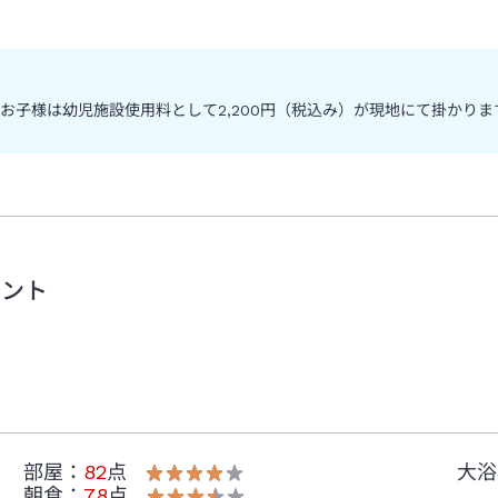
子様は幼児施設使用料として2,200円（税込み）が現地にて掛かりま
メント
部屋
：
82
点
大浴
朝食
：
78
点