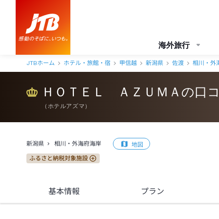
ＨＯＴＥＬ ＡＺＵＭＡ 口コミ・おすすめコメント＜相川・外海府海
海外旅行
JTBホーム
ホテル・旅館・宿
甲信越
新潟県
佐渡
相川・外
ＨＯＴＥＬ ＡＺＵＭＡの口
（
ホテルアズマ
）
新潟県
相川・外海府海岸
地図
ふるさと納税対象施設
基本情報
プラン