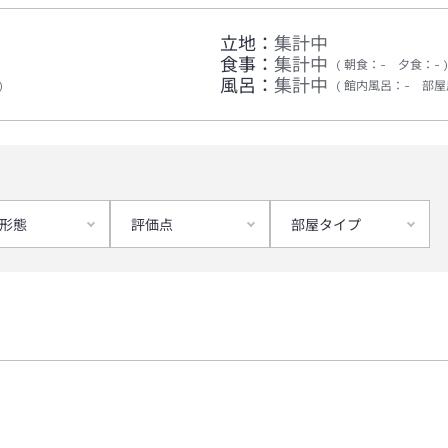
立地：
集計中
食事：
集計中
朝食
：
-
夕食
：
-
風呂：
集計中
館内風呂
：
-
部屋
形態
評価点
部屋タイプ