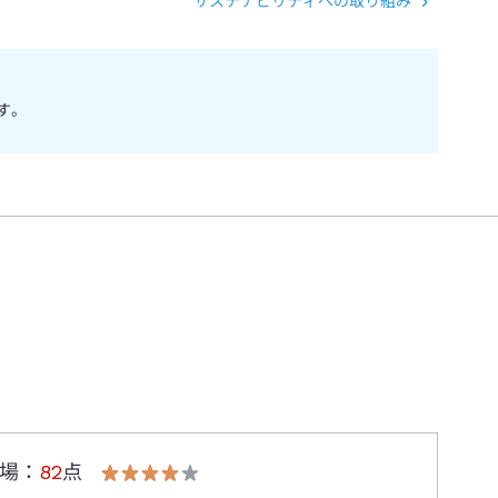
サステナビリティへの取り組み
す。
場
：
82
点