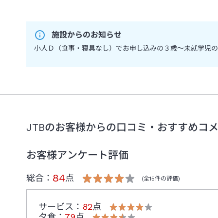
施設からのお知らせ
小人Ｄ（食事・寝具なし）でお申し込みの３歳～未就学児のお
JTBのお客様からの口コミ・おすすめコ
お客様アンケート評価
84
総合：
点
(全
15
件の評価)
サービス
：
82
点
夕食
：
79
点