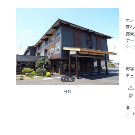
ホテ
暮れ
露天
ケー
や、
料理
があ
総客
チェ
1
/
10
外観
ア
シー