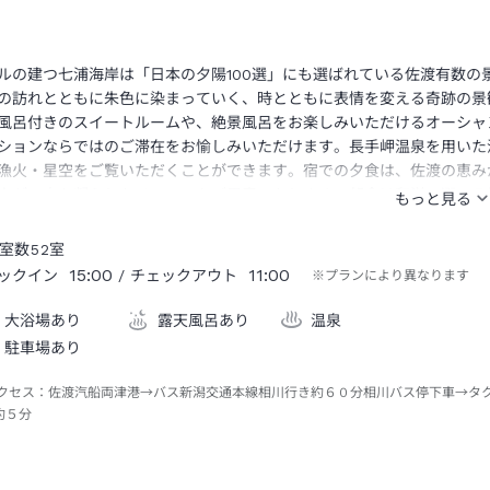
ルの建つ七浦海岸は「日本の夕陽100選」にも選ばれている佐渡有数
の訪れとともに朱色に染まっていく、時とともに表情を変える奇跡の景
風呂付きのスイートルームや、絶景風呂をお楽しみいただけるオーシャ
ションならではのご滞在をお愉しみいただけます。長手岬温泉を用いた
漁火・星空をご覧いただくことができます。宿での夕食は、佐渡の恵み
人が工夫を凝らしたメニューをご用意いたします。朝食は和洋の選べる
り、高品質と評価されるお米です。ぜひご賞味ください。HOTEL AZ
室数
52
室
15:00
11:00
ックイン
/ チェックアウト
※プランにより異なります
大浴場あり
露天風呂あり
温泉
駐車場あり
クセス：
佐渡汽船両津港→バス新潟交通本線相川行き約６０分相川バス停下車→タ
約５分