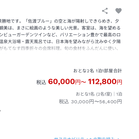
の景勝地です。「佐渡ブルー」の空と海が陽射しできらめき、夕
観美は、まさに絵画のような美しい光景。客室は、海を望める
ンビューガーデンツインなど、バリエーション豊かで最高のロ
温泉大浴場・露天風呂では、日本海を望みながら沈みゆく夕陽
がもてなす四季折々の会席料理。旬の食材をふんだんに使い、
御膳と、ハーフビュッフェ。佐渡産のこしひかりは旨味と甘み
UMAは、佐渡の自然と非日常を体感いただけるホテルです。
おとな
2
名
1
泊
1
部屋
合計
60,000
112,800
円
〜
円
税込
おとな1名 (
2
名1室)｜
1
泊
税込
30,000円〜56,400円
ク