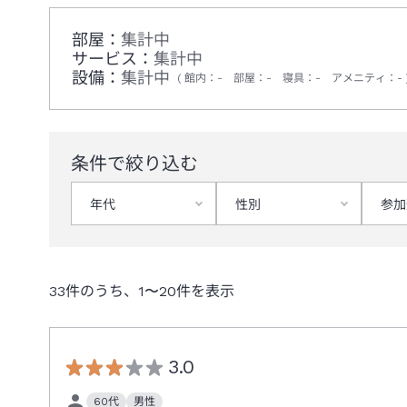
部屋：
集計中
サービス：
集計中
設備：
集計中
館内
：
-
部屋
：
-
寝具
：
-
アメニティ
：
-
条件で絞り込む
年代
性別
参加
33
件のうち、
1
〜
20
件を表示
3.0
60代
男性