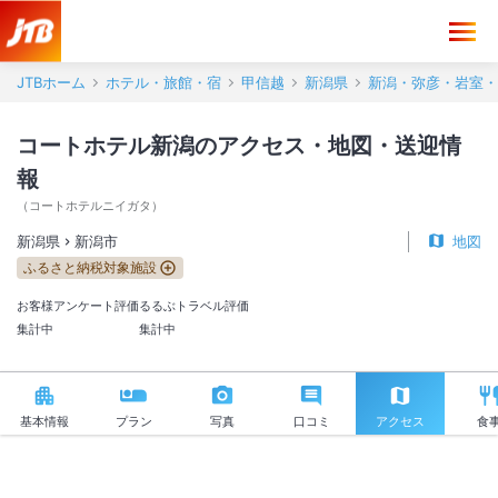
コートホテル新潟 アクセス・地図・送迎情報【JTB】＜新潟市＞
JTBホーム
ホテル・旅館・宿
甲信越
新潟県
新潟・弥彦・岩室・
コートホテル新潟のアクセス・地図・送迎情
報
（
コートホテルニイガタ
）
新潟県
新潟市
地図
ふるさと納税対象施設
お客様アンケート評価
るるぶトラベル評価
集計中
集計中
基本情報
プラン
写真
口コミ
アクセス
食