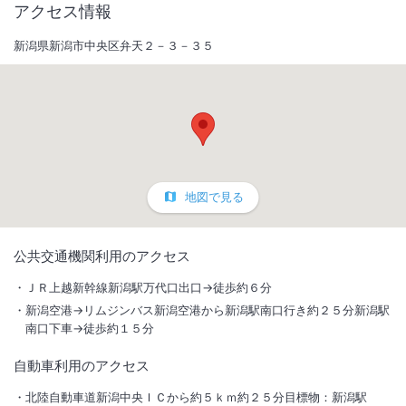
アクセス情報
新潟県新潟市中央区弁天２－３－３５
地図で見る
1
/
4
公共交通機関利用のアクセス
フロントは２階になります。
ＪＲ上越新幹線新潟駅万代口出口→徒歩約６分
新潟空港→リムジンバス新潟空港から新潟駅南口行き約２５分新潟駅
新潟駅から徒歩わずか6分の場所に位置し、快適な滞在をお約束するホ
南口下車→徒歩約１５分
テルへようこそ。新潟での素晴らしい体験をお楽しみください。
自動車利用のアクセス
総客室数
157
室
IN
チェックイン
15:00
/ OUT
チェックアウト
10:00
北陸自動車道新潟中央ＩＣから約５ｋｍ約２５分目標物：新潟駅