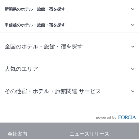
新潟県のホテル・旅館・宿を探す
甲信越のホテル・旅館・宿を探す
全国のホテル・旅館・宿を探す
人気のエリア
札幌 ホテル
その他宿・ホテル・旅館関連 サービス
仙台 ホテル
国内旅行・国内ツアー
東京ディズニーリゾート(R)周辺 ホテル
JR・新幹線付きツアー
東京 ホテル
航空券付きツアー
東京ドーム ホテル
会社案内
ニュースリリース