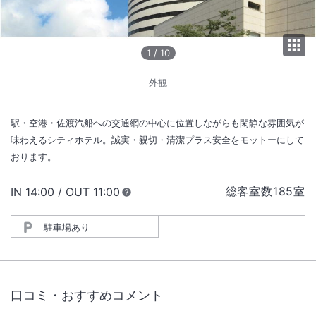
1
/
10
外観
駅・空港・佐渡汽船への交通網の中心に位置しながらも閑静な雰囲気が
味わえるシティホテル。誠実・親切・清潔プラス安全をモットーにして
おります。
総客室数
185
室
IN
チェックイン
14:00
/ OUT
チェックアウト
11:00
駐車場あり
口コミ・おすすめコメント