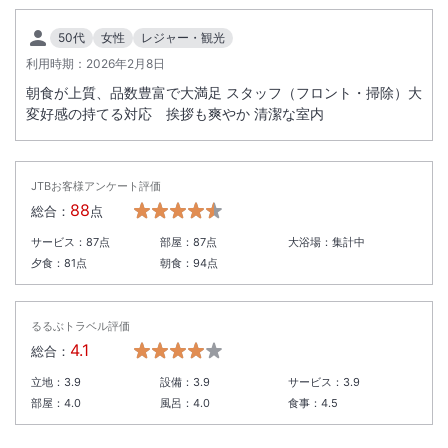
50代
女性
レジャー・観光
利用時期：
2026年2月8日
朝食が上質、品数豊富で大満足 スタッフ（フロント・掃除）大
変好感の持てる対応 挨拶も爽やか 清潔な室内
JTBお客様アンケート評価
88
総合：
点
サービス：
87
点
部屋：
87
点
大浴場：
集計中
夕食：
81
点
朝食：
94
点
るるぶトラベル評価
4.1
総合：
立地：
3.9
設備：
3.9
サービス：
3.9
部屋：
4.0
風呂：
4.0
食事：
4.5