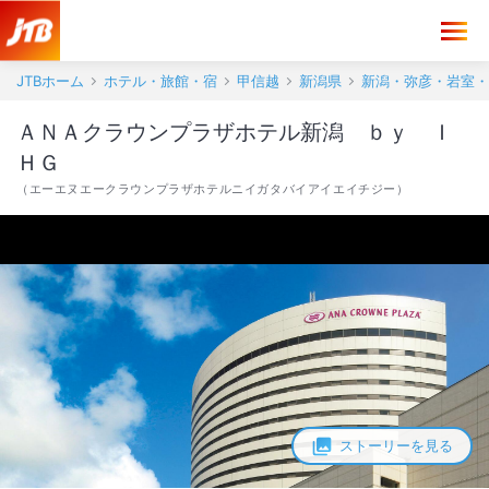
JTBホーム
ホテル・旅館・宿
甲信越
新潟県
新潟・弥彦・岩室・
ＡＮＡクラウンプラザホテル新潟 ｂｙ Ｉ
ＨＧ
（
エーエヌエークラウンプラザホテルニイガタバイアイエイチジー
）
ストーリーを見る