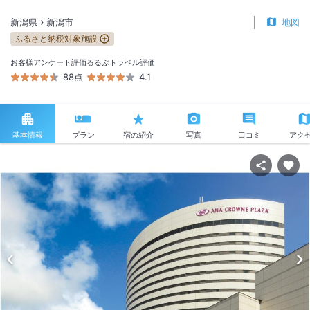
新潟県
新潟市
地図
ふるさと納税対象施設
お客様アンケート評価
るるぶトラベル評価
88点
4.1
基本情報
プラン
宿の紹介
写真
口コミ
アク