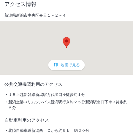
アクセス情報
新潟県新潟市中央区弁天１－２－４
地図で見る
1
/
10
公共交通機関利用のアクセス
外観
ＪＲ上越新幹線新潟駅万代出口→徒歩約１分
新潟空港→リムジンバス新潟駅行き約２５分新潟駅南口下車→徒歩約
大浴場（サウナ有）がオープン！新潟駅万代口バスターミナル向かい徒
５分
歩１分。ロビーではリモートワークが可能です（Ｗｉ－Ｆｉ完備）
自動車利用のアクセス
総客室数
308
室
IN
チェックイン
15:00
/ OUT
チェックアウト
11:00
北陸自動車道新潟西ＩＣから約９ｋｍ約２０分