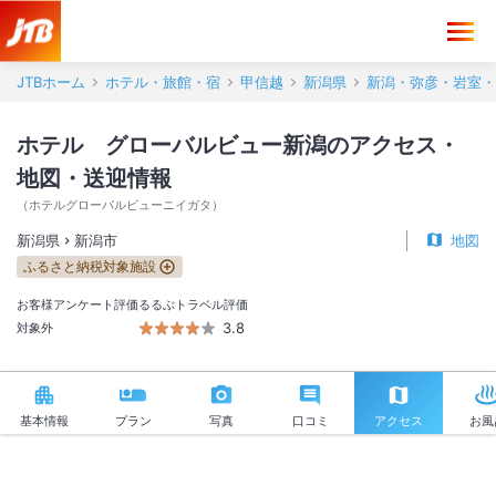
ホテル グローバルビュー新潟 アクセス・地図・送迎情報【JTB】＜
JTBホーム
ホテル・旅館・宿
甲信越
新潟県
新潟・弥彦・岩室・
ホテル グローバルビュー新潟のアクセス・
地図・送迎情報
（
ホテルグローバルビューニイガタ
）
新潟県
新潟市
地図
ふるさと納税対象施設
お客様アンケート評価
るるぶトラベル評価
3.8
対象外
基本情報
プラン
写真
口コミ
アクセス
お風