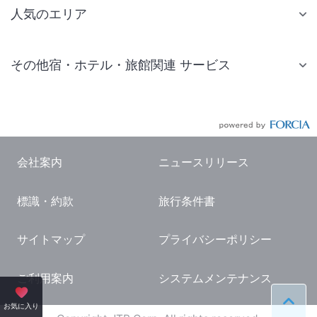
人気のエリア
札幌 ホテル
その他宿・ホテル・旅館関連 サービス
仙台 ホテル
国内旅行・国内ツアー
東京ディズニーリゾート(R)周辺 ホテル
JR・新幹線付きツアー
東京 ホテル
航空券付きツアー
東京ドーム ホテル
会社案内
ニュースリリース
現地観光・レジャーチケット
新宿 ホテル
標識・約款
旅行条件書
国内観光ガイド
横浜 ホテル
旅行・観光情報
熱海 ホテル
サイトマップ
プライバシーポリシー
名古屋 ホテル
ご利用案内
システムメンテナンス
京都 ホテル
ペー
お気に入り
大阪 ホテル