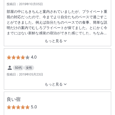
投稿日：
2019年10月05日
部屋の中にもきちんと案内されていましたが、プライベート重
視の対応だったので、今までより自分たちのペースで過ごすこ
とができました。例えば自分たちのペースでの食事、簡単な説
明だけの案内でむしろプライベートが保てました。とにかく今
までにはない新鮮な感覚の宿泊ができた感じでした。ちなみ
に、お風呂は最高、食事は最高でした。もう一度宿泊したいと
もっと見る
家族全員思いました。すべてのスタッフさんそして裏方の皆さ
ん、最高の時間をありがとうございました。雨降りの中遠くか
ら行った甲斐ありました。あっ、そうそう、雨降りの中傘を持
4.0
っての出迎えありがとうございました。帰りに写真撮影笑顔で
対応してくれてありがとう。
50代
女性
投稿日：
2019年05月23日
もっと見る
良い宿
5.0