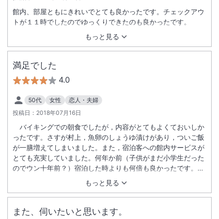
館内、部屋ともにきれいでとても良かったです。チェックアウ
トが１１時でしたのでゆっくりできたのも良かったです。
もっと見る
満足でした
4.0
50代
女性
恋人・夫婦
投稿日：
2018年07月16日
バイキングでの朝食でしたが，内容がとてもよくておいしか
ったです。さすが村上，魚卵のしょうゆ漬けがあり，ついご飯
が一膳増えてしまいました。また，宿泊客への館内サービスが
とても充実していました。何年か前（子供がまだ小学生だった
のでウン十年前？）宿泊した時よりも何倍も良かったです。朝
４時半頃大展望の露天風呂に入りましたが，山から登る太陽が
もっと見る
とてもきれいでした。
また、伺いたいと思います。