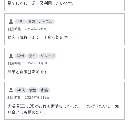
足でしたし 是非又利用したいです。
大浴場あり
露天風呂あり
温泉
駐車場あり
不明
夫婦・カップル
利用時期：
2024年12月9日
接客も気持ちよく、丁寧な対応でした
施設からのお知らせ
冬期は路面が凍結するおそれがありますので、スタッドレスタイヤまた
はタイヤチェーンをお持ちください。
60代
男性
グループ
利用時期：
2024年11月30日
温泉と食事は満足です
40代
女性
家族
利用時期：
2024年4月16日
大浴場(三ヵ所)がどれも素晴らしかった。また行きたいし、知
り合いにも薦めたい。