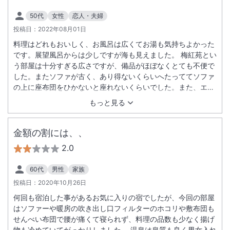
50代
女性
恋人・夫婦
投稿日：
2022年08月01日
料理はどれもおいしく、お風呂は広くてお湯も気持ちよかった
です。展望風呂からは少しですが海も見えました。 梅紅苑とい
う部屋は十分すぎる広さですが、備品がほぼなくとても不便で
した。またソファが古く、あり得ないくらいへたっててソファ
の上に座布団をひかないと座れないくらいでした。また、エレ
ベーターは４階までしかなく、従業員の手伝いもないので５階
もっと見る
までは階段から荷物を自力であげるしかありません。予約時に
そういった記載がないのは非常に残念でした。
金額の割には、、
2.0
60代
男性
家族
投稿日：
2020年10月26日
何回も宿泊した事があるお気に入りの宿でしたが、今回の部屋
はソファーや暖房の吹き出し口フィルターのホコリや敷布団も
せんべい布団で腰が痛くて寝られず、料理の品数も少なく揚げ
物も冷めていてがっかりしました。 温泉は泉質も良く男女入れ