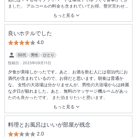
ました。 アルコールの料金も含まれていてお得。贅沢言わせて
もらえばせっかく酒どころの越後なので日本酒のラインナップ
もっと見る
がもう少し欲しかったです。 温泉卵が作れるサービスも良かっ
た。 温泉については８Ｆ、７Ｆの風呂が特によかったです。
良いホテルでした
4.0
50代
男性
ひとり
投稿日：
2023年09月11日
夕食が美味しかったです。あと、お酒を飲む人には宿泊代にお
酒代が含まれているので、お得だと思います。朝食は普通か
な。 女性の大浴場は分かりませんが、男性の大浴場からは綺麗
な夕日が観れました。あと、無料のマッサージ機ルームがあっ
たのも良かったです。 また泊まりたいと思います。
もっと見る
料理とお風呂はいいが部屋が残念
2.0