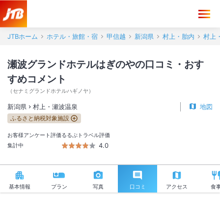
瀬波グランドホテルはぎのや 口コミ・おすすめコメント＜村上・瀬波
JTBホーム
ホテル・旅館・宿
甲信越
新潟県
村上・胎内
村上
瀬波グランドホテルはぎのやの口コミ・おす
すめコメント
（
セナミグランドホテルハギノヤ
）
新潟県
村上・瀬波温泉
地図
ふるさと納税対象施設
お客様アンケート評価
るるぶトラベル評価
4.0
集計中
基本情報
プラン
写真
口コミ
アクセス
食