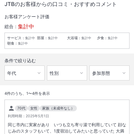
JTBのお客様からの口コミ・おすすめコメント
お客様アンケート評価
集計中
総合：
サービス
：
部屋
：
大浴場
：
夕食
：
集計中
集計中
集計中
集計中
朝食
：
集計中
条件で絞り込む
1
/
10
外観
4
件のうち、
1
〜
4
件を表示
細やかなサービスを心がける風呂自慢の宿。夕食は個室食事会場、ゆっ
70代
女性
家族（未成年なし）
くり料理を楽しめます。
利用時期：
2025年5月1日
同じ市内に実家があり いつも立ち寄り湯で利用していて 顔な
総客室数
37
室
IN
チェックイン
15:00
/ OUT
チェックアウト
11:00
じみのスタッフもいて、1度宿泊してみたいと思っていた 大満