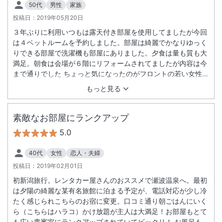
50代
男性
家族
投稿日：
2019年05月20日
３年ぶりに利用いつもは露天付き部屋を使用してましたが今回
は４ベットルームを予約しました。部屋は綺麗でかなりゆっく
りできる部屋で洗濯機も部屋にありました。夕食は量も質も大
満足。朝食は会場が６階にリフォームされてましたが内容は今
まで通りでした ちょっと気になったのがフロントの若い女性の
態度。 チェックイン時は横を向いて不愛想にあいさつ。部屋の
もっと見る
案内も雑でひとりで早歩きで行ってしまうしやる気全くなし。
その他のスタッフはとても良かっただけに残念です。
素敵なお部屋にランクアップ
5.0
40代
女性
恋人・夫婦
投稿日：
2019年02月01日
初新潟旅行。レンタカー屋さんのおススメで瀬波温泉へ。最初
は夕陽の綺麗な某有名旅館に泊まる予定が、電話対応が少し冷
たく感じられこちらのお宿に変更。口コミ通り朝ごはんにいく
ら（こちらはハラコ）かけ放題が主人は大満足！お部屋もとて
も広い貴賓室にランクアップされていてビックリ！ お風呂も良