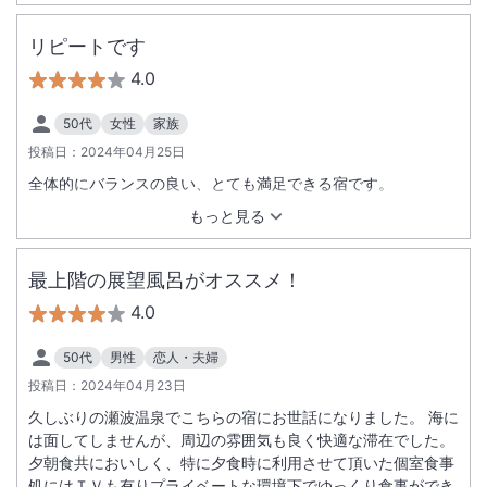
リピートです
4.0
50代
女性
家族
投稿日：
2024年04月25日
全体的にバランスの良い、とても満足できる宿です。
もっと見る
最上階の展望風呂がオススメ！
4.0
50代
男性
恋人・夫婦
投稿日：
2024年04月23日
久しぶりの瀬波温泉でこちらの宿にお世話になりました。 海に
は面してしませんが、周辺の雰囲気も良く快適な滞在でした。
夕朝食共においしく、特に夕食時に利用させて頂いた個室食事
処にはＴＶも有りプライベートな環境下でゆっくり食事ができ