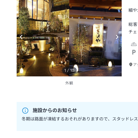
細や
総客
チェ
ア
1
/
10
外観
施設からのお知らせ
冬期は路面が凍結するおそれがありますので、スタッドレ