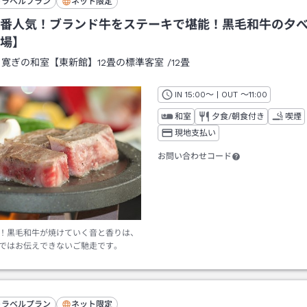
トラベルプラン
ネット限定
番人気！ブランド牛をステーキで堪能！黒毛和牛の夕
会場】
：
寛ぎの和室【東新館】12畳の標準客室
/
12畳
IN
チェックイン
15:00
～ | OUT
チェックアウト
～
11:00
和室
夕食/朝食付き
喫煙
現地支払い
お問い合わせコード
！黒毛和牛が焼けていく音と香りは、
ではお伝えできないご馳走です。
トラベルプラン
ネット限定