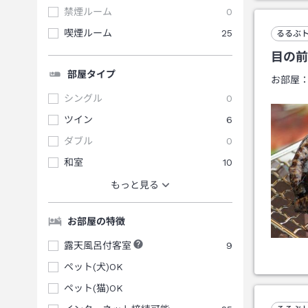
禁煙ルーム
0
喫煙ルーム
25
るるぶ
目の前
部屋タイプ
お部屋
シングル
0
ツイン
6
ダブル
0
和室
10
もっと見る
お部屋の特徴
露天風呂付客室
9
ペット(犬)OK
ペット(猫)OK