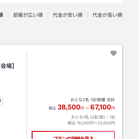
順
部屋が広い順
代金が安い順
代金が高い順
事会場】
おとな
2
名
1
泊
1
部屋 合計
煙
38,500
67,100
税込
円
〜
円
おとな1名 (
2
名1室)｜
1
泊
税込
19,250円〜33,550円
プランの詳細を見る