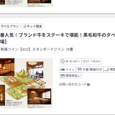
トラベルプラン
ネット限定
番人気！ブランド牛をステーキで堪能！黒毛和牛の夕
会場】
：
和風ツイン【402】スタンダードツイン
/
8畳
IN
チェックイン
15:00
～ | OUT
チェックアウト
～
11:00
ツイン
夕食/朝食付き
喫
現地支払い
お問い合わせコード