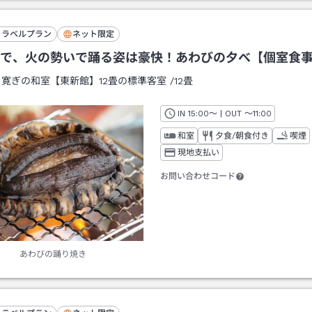
トラベルプラン
ネット限定
で、火の勢いで踊る姿は豪快！あわびの夕べ【個室食
：
寛ぎの和室【東新館】12畳の標準客室
/
12畳
IN
チェックイン
15:00
～ | OUT
チェックアウト
～
11:00
和室
夕食/朝食付き
喫煙
現地支払い
お問い合わせコード
あわびの踊り焼き