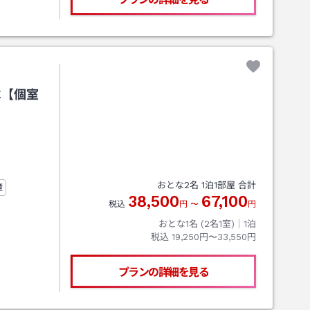
べ【個室
おとな
2
名
1
泊
1
部屋 合計
煙
38,500
67,100
税込
円
〜
円
おとな1名 (
2
名1室)｜
1
泊
税込
19,250円〜33,550円
プランの詳細を見る