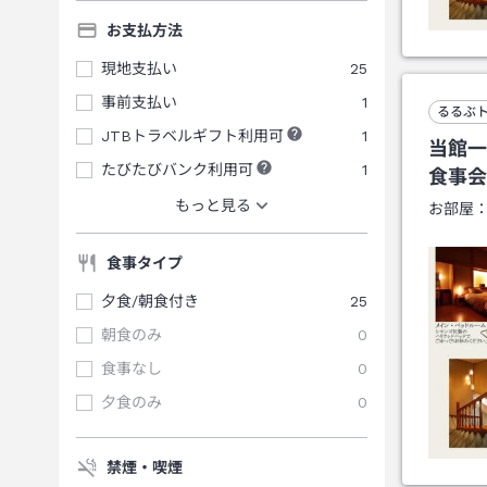
お支払方法
現地支払い
25
事前支払い
1
るるぶ
JTBトラベルギフト利用可
1
当館一
たびたびバンク利用可
1
食事
もっと見る
お部屋
食事タイプ
夕食/朝食付き
25
朝食のみ
0
食事なし
0
夕食のみ
0
禁煙・喫煙