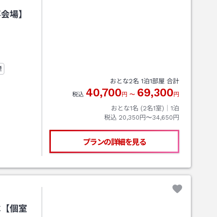
事会場】
煙
おとな
2
名
1
泊
1
部屋 合計
40,700
69,300
税込
円
〜
円
おとな1名 (
2
名1室)｜
1
泊
税込
20,350円〜34,650円
プランの詳細を見る
べ【個室