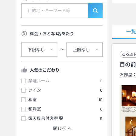
一
料金 / おとな1名あたり
〜
下限なし
上限なし
るるぶ
目の前
人気のこだわり
お部屋
禁煙ルーム
0
ツイン
6
和室
10
和洋室
6
露天風呂付客室
9
閉じる