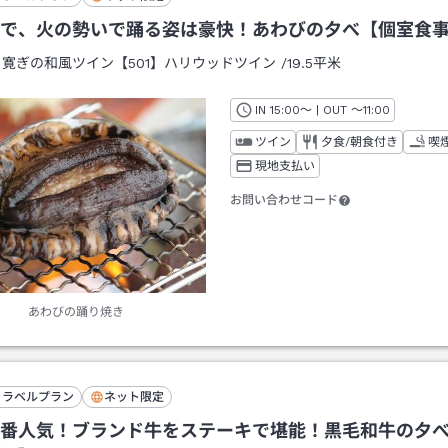
で、火の勢いで踊る姿は豪快！あわびの夕べ【個室食
：
寛ぎの和風ツイン【501】ハリウッドツイン
/
19.5平米
IN
チェックイン
15:00
～ | OUT
チェックアウト
～
11:00
ツイン
夕食/朝食付き
喫
現地支払い
お問い合わせコード
あわびの踊り焼き
トラベルプラン
ネット限定
番人気！ブランド牛をステーキで堪能！黒毛和牛の夕