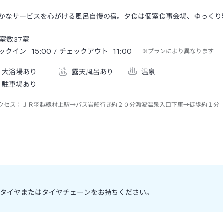
かなサービスを心がける風呂自慢の宿。夕食は個室食事会場、ゆっくり
室数
37
室
15:00
11:00
ックイン
/ チェックアウト
※プランにより異なります
大浴場あり
露天風呂あり
温泉
駐車場あり
クセス：
ＪＲ羽越線村上駅→バス岩船行き約２０分瀬波温泉入口下車→徒歩約１分
スタイヤまたはタイヤチェーンをお持ちください。