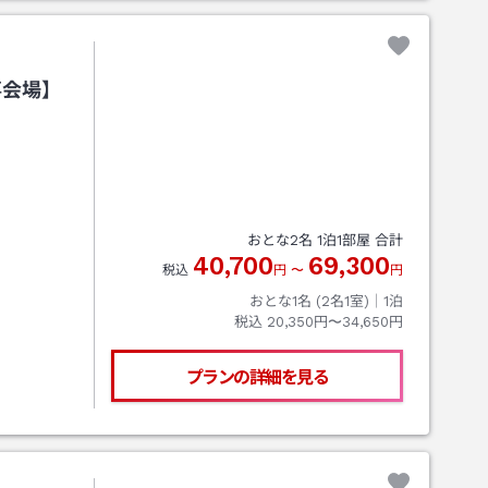
事会場】
おとな
2
名
1
泊
1
部屋 合計
40,700
69,300
税込
円
〜
円
おとな1名 (
2
名1室)｜
1
泊
税込
20,350円〜34,650円
プランの詳細を見る