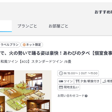
おすすめ
覧
プランごと
お部屋ごと
トラベルプラン
ネット限定
で、火の勢いで踊る姿は豪快！あわびの夕べ【個室食
：
和風ツイン【402】スタンダードツイン
/
8畳
IN
チェックイン
15:00
～ | OUT
チェックアウト
～
11:00
ツイン
夕食/朝食付き
喫
現地支払い
お問い合わせコード