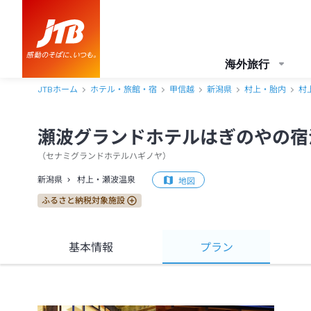
海外旅行
JTBホーム
ホテル・旅館・宿
甲信越
新潟県
村上・胎内
村
瀬波グランドホテルはぎのやの宿
（
セナミグランドホテルハギノヤ
）
新潟県
村上・瀬波温泉
地図
ふるさと納税対象施設
基本情報
プラン