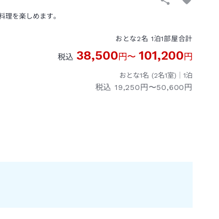
料理を楽しめます。
おとな
2
名
1
泊
1
部屋
合計
38,500
101,200
円
〜
円
税込
おとな1名 (
2
名1室)｜
1
泊
税込
19,250円〜50,600円