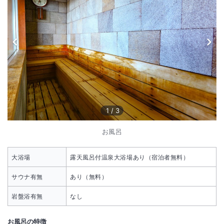
1
/
3
お風呂
大浴場
露天風呂付温泉大浴場あり（宿泊者無料）
サウナ有無
あり（無料）
岩盤浴有無
なし
お風呂の特徴