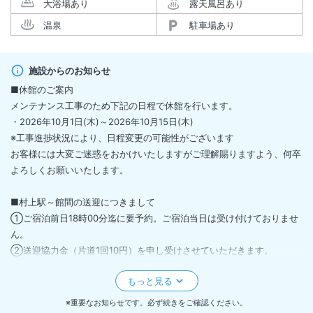
大浴場あり
露天風呂あり
温泉
駐車場あり
施設からのお知らせ
■休館のご案内
メンテナンス工事のため下記の日程で休館を行います。
・2026年10月1日(木)～2026年10月15日(木)
※⼯事進捗状況により、⽇程変更の可能性がございます
お客様には大変ご迷惑をおかけいたしますがご理解賜りますよう、何卒
よろしくお願いいたします。
■村上駅～館間の送迎につきまして
①ご宿泊前日18時00分迄に要予約。ご宿泊当日は受け付けておりませ
ん。
②送迎協力金（片道1回10円）を申し受けさせていただきます。
詳しくは大江戸温泉物語公式ホームページでご確認ください。
■食物アレルギー対応のお食事はご用意しておりません。
※重要なお知らせです。必ず続きをご確認ください。