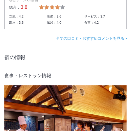
るるぶトラベル評価
3.8
総合：
立地：
4.2
設備：
3.6
サービス：
3.7
部屋：
3.6
風呂：
4.0
食事：
4.2
全ての口コミ・おすすめコメントを見る
宿の情報
食事・レストラン情報