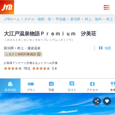
JTBホーム
ホテル・旅館・宿
甲信越
新潟県
村上・胎内
村上
大江戸温泉物語Ｐｒｅｍｉｕｍ 汐美荘
（
オオエドオンセンモノガタリプレミアムシオミソウ
）
新潟県
村上・瀬波温泉
地図
ふるさと納税対象施設
お客様アンケート評価
るるぶトラベル評価
78点
3.8
基本情報
プラン
写真
口コミ
アクセス
食