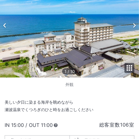
1
/
10
外観
美しい夕日に染まる海岸を眺めながら
瀬波温泉でくつろぎのひと時をお過ごしください
総客室数
106
室
IN
チェックイン
15:00
/ OUT
チェックアウト
11:00