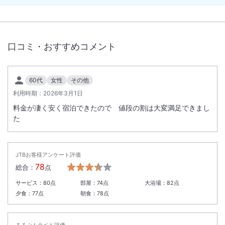
■7歳以上または身長120ｃｍ以上のお子様は、各男女別の浴場をご利用
ください。
■入れ墨・タトゥーのある方は大浴場をご利用いただけません。
ただし、当館指定のカバーシール（有料）を貼って、入れ墨・タトゥー
口コミ・おすすめコメント
が完全に覆える場合に限り、大浴場をご利用いただけます。
■未成年者のご宿泊につきまして
15歳以上18歳未満のお客様のみでのご宿泊の場合、 親権者様に同意書
60代
女性
その他
のご提出をお願いしております。同意書はチェックイン時にフロントス
タッフにお渡しください。
利用時期：
2026年3月1日
なお、中学生以下のお客様のみのご宿泊利用はお断りしております。
料金が凄く安く宿泊できたので 値段の割は大変満足できまし
※ご宿泊者全員分が必要となります。
た
※中学校卒業後、同年の3月31日までは中学生扱いになります。
詳しくは大江戸温泉物語公式HPでご確認ください。
https://faq.ooedoonsen.jp/20
JTBお客様アンケート評価
78
総合：
点
サービス：
80
点
部屋：
74
点
大浴場：
82
点
夕食：
77
点
朝食：
78
点