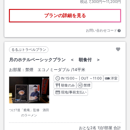
税込
7,300円〜11,200円
プランの詳細を見る
お問い合わせコード
るるぶトラベルプラン
月のホテルベーシックプラン ＜ 朝食付 ＞
お部屋：
禁煙 エコノミーダブル
/
14平米
IN
チェックイン
15:00
～ | OUT
チェックアウト
～
11:00
洋室
朝食のみ
禁煙
現地/事前支払い
つけ?道「癒庵」監修 酒田
のラーメン
おとな
2
名
1
泊
1
部屋 合計