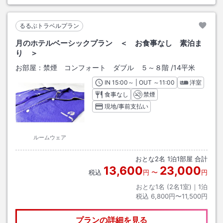
るるぶトラベルプラン
月のホテルベーシックプラン ＜ お食事なし 素泊ま
り ＞
お部屋：
禁煙 コンフォート ダブル ５～８階
/
14平米
IN
チェックイン
15:00
～ | OUT
チェックアウト
～
11:00
洋室
食事なし
禁煙
現地/事前支払い
ルームウェア
おとな
2
名
1
泊
1
部屋 合計
13,600
23,000
税込
円
〜
円
おとな1名 (
2
名1室)｜
1
泊
税込
6,800円〜11,500円
プランの詳細を見る