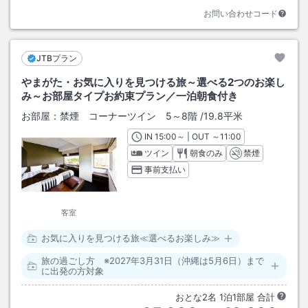
お問い合わせコード
JTBプラン
やまがた・お気に入りを見つける旅～選べる2つのお楽し
み～お部屋タイプお約束プラン／一泊朝食付き
お部屋：
禁煙 コーナーツイン 5～8階
/
19.8平米
IN
チェックイン
15:00
～ | OUT
チェックアウト
～
11:00
ツイン
朝食のみ
禁煙
事前支払い
客室
お気に入りを見つける旅≪選べるお楽しみ≫
旅の過ごし方 ※2027年3月31日（沖縄は5月6日）まで
に出発の方対象
おとな
2
名
1
泊
1
部屋 合計