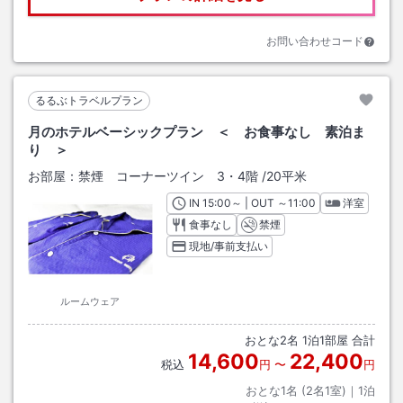
お問い合わせコード
るるぶトラベルプラン
月のホテルベーシックプラン ＜ お食事なし 素泊ま
り ＞
お部屋：
禁煙 コーナーツイン 3・4階
/
20平米
IN
チェックイン
15:00
～ | OUT
チェックアウト
～
11:00
洋室
食事なし
禁煙
現地/事前支払い
ルームウェア
おとな
2
名
1
泊
1
部屋 合計
14,600
22,400
税込
円
〜
円
おとな1名 (
2
名1室)｜
1
泊