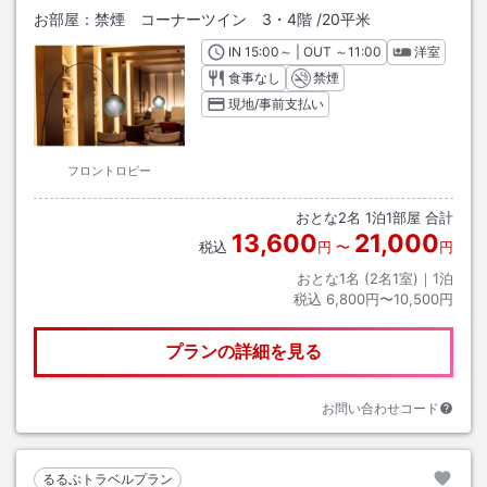
お部屋：
禁煙 コーナーツイン 3・4階
/
20平米
IN
チェックイン
15:00
～ | OUT
チェックアウト
～
11:00
洋室
食事なし
禁煙
現地/事前支払い
フロントロビー
おとな
2
名
1
泊
1
部屋 合計
13,600
21,000
税込
円
〜
円
おとな1名 (
2
名1室)｜
1
泊
税込
6,800円〜10,500円
プランの詳細を見る
お問い合わせコード
るるぶトラベルプラン