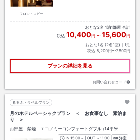
フロントロビー
おとな
2
名
1
泊
1
部屋 合計
10,400
15,600
税込
円
〜
円
おとな1名 (
2
名1室)｜
1
泊
税込
5,200円〜7,800円
プランの詳細を見る
お問い合わせコード
るるぶトラベルプラン
月のホテルベーシックプラン ＜ お食事なし 素泊ま
り ＞
お部屋：
禁煙 エコノミーコンフォートダブル
/
14平米
IN
チェックイン
15:00
～ | OUT
チェックアウト
～
11:00
洋室