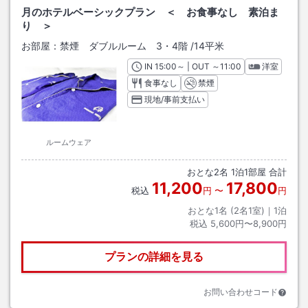
月のホテルベーシックプラン ＜ お食事なし 素泊ま
り ＞
お部屋：
禁煙 ダブルルーム 3・4階
/
14平米
IN
チェックイン
15:00
～ | OUT
チェックアウト
～
11:00
洋室
食事なし
禁煙
現地/事前支払い
ルームウェア
おとな
2
名
1
泊
1
部屋 合計
11,200
17,800
税込
円
〜
円
おとな1名 (
2
名1室)｜
1
泊
税込
5,600円〜8,900円
プランの詳細を見る
お問い合わせコード