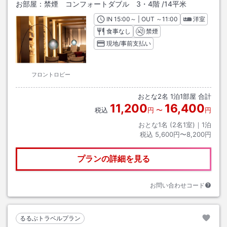
お部屋：
禁煙 コンフォートダブル 3・4階
/
14平米
IN
チェックイン
15:00
～ | OUT
チェックアウト
～
11:00
洋室
食事なし
禁煙
現地/事前支払い
フロントロビー
おとな
2
名
1
泊
1
部屋 合計
11,200
16,400
税込
円
〜
円
おとな1名 (
2
名1室)｜
1
泊
税込
5,600円〜8,200円
プランの詳細を見る
お問い合わせコード
るるぶトラベルプラン