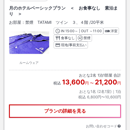
月のホテルベーシックプラン ＜ お食事なし 素泊ま
り ＞
お部屋：
禁煙 TATAMI ツイン ３、４階
/
20平米
IN
チェックイン
15:00
～ | OUT
チェックアウト
～
11:00
洋室
食事なし
禁煙
現地/事前支払い
ルームウェア
おとな
2
名
1
泊
1
部屋 合計
13,600
21,200
税込
円
〜
円
おとな1名 (
2
名1室)｜
1
泊
税込
6,800円〜10,600円
プランの詳細を見る
お問い合わせコード