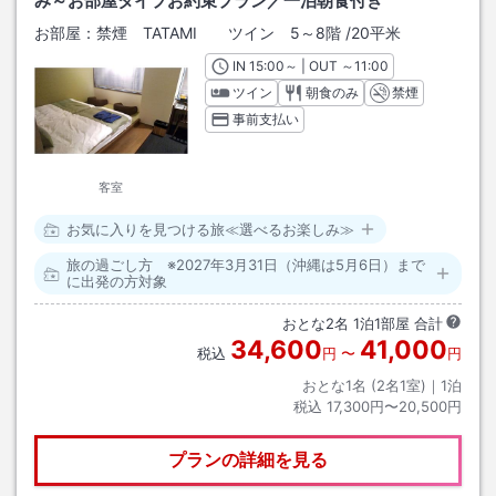
み～お部屋タイプお約束プラン／一泊朝食付き
お部屋：
禁煙 TATAMI ツイン 5～8階
/
20平米
IN
チェックイン
15:00
～ | OUT
チェックアウト
～
11:00
ツイン
朝食のみ
禁煙
事前支払い
客室
お気に入りを見つける旅≪選べるお楽しみ≫
旅の過ごし方 ※2027年3月31日（沖縄は5月6日）まで
に出発の方対象
おとな
2
名
1
泊
1
部屋 合計
34,600
41,000
税込
円
〜
円
おとな1名 (
2
名1室)｜
1
泊
税込
17,300円〜20,500円
プランの詳細を見る