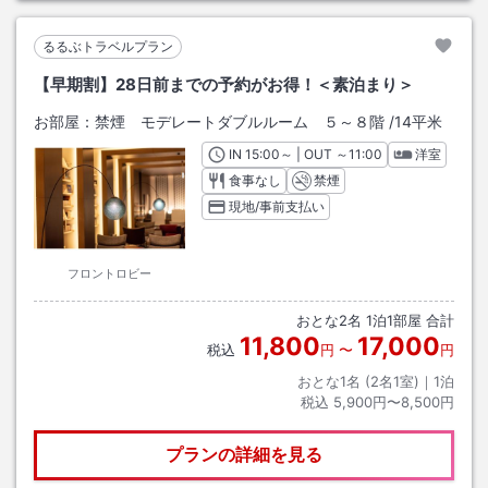
るるぶトラベルプラン
【早期割】28日前までの予約がお得！＜素泊まり＞
お部屋：
禁煙 モデレートダブルルーム ５～８階
/
14平米
IN
チェックイン
15:00
～ | OUT
チェックアウト
～
11:00
洋室
食事なし
禁煙
現地/事前支払い
フロントロビー
おとな
2
名
1
泊
1
部屋 合計
11,800
17,000
税込
円
〜
円
おとな1名 (
2
名1室)｜
1
泊
税込
5,900円〜8,500円
プランの詳細を見る