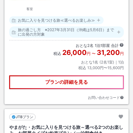
客室
お気に入りを見つける旅≪選べるお楽しみ≫
旅の過ごし方 ※2027年3月31日（沖縄は5月6日）まで
に出発の方対象
おとな
2
名
1
泊
1
部屋 合計
26,000
31,200
税込
円
〜
円
おとな1名 (
2
名1室)｜
1
泊
税込
13,000円〜15,600円
プランの詳細を見る
お問い合わせコード
JTBプラン
やまがた・お気に入りを見つける旅～選べる2つのお楽し