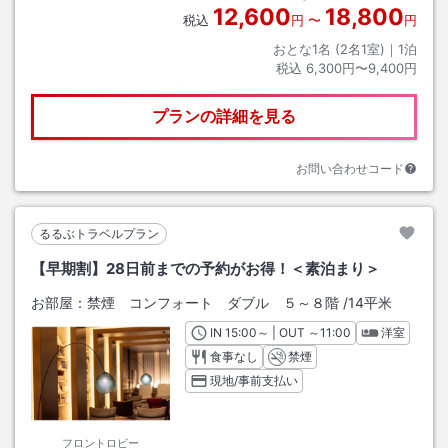
12,600
18,800
税込
円
〜
円
おとな1名 (
2
名1室)｜
1
泊
税込
6,300円〜9,400円
プランの詳細を見る
お問い合わせコード
るるぶトラベルプラン
【早期割】28日前までの予約がお得！＜素泊まり＞
お部屋：
禁煙 コンフォート ダブル ５～８階
/
14平米
IN
チェックイン
15:00
～ | OUT
チェックアウト
～
11:00
洋室
食事なし
禁煙
現地/事前支払い
フロントロビー