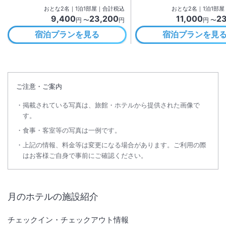
おとな
2
名
｜
1
泊
1
部屋｜合計税込
おとな
2
名
｜
1
泊
1
部屋
9,400
23,200
11,000
2
円 〜
円
円 〜
宿泊プランを見る
宿泊プランを見
ご注意・ご案内
掲載されている写真は、旅館・ホテルから提供された画像で
す。
食事・客室等の写真は一例です。
上記の情報、料金等は変更になる場合があります。ご利用の際
はお客様ご自身で事前にご確認ください。
月のホテル
の施設紹介
チェックイン・チェックアウト情報