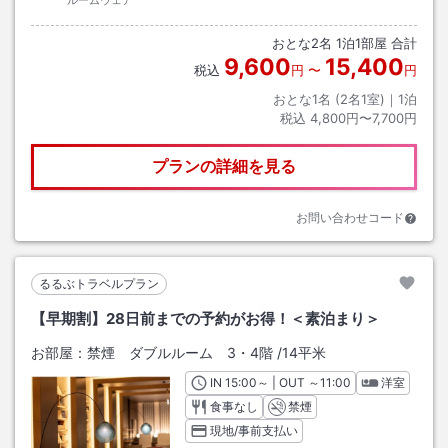
おとな
2
名
1
泊
1
部屋 合計
9,600
15,400
税込
円
〜
円
おとな1名 (
2
名1室)｜
1
泊
税込
4,800円〜7,700円
プランの詳細を見る
お問い合わせコード
るるぶトラベルプラン
【早期割】28日前までの予約がお得！＜素泊まり＞
お部屋：
禁煙 ダブルルーム 3・4階
/
14平米
IN
チェックイン
15:00
～ | OUT
チェックアウト
～
11:00
洋室
食事なし
禁煙
現地/事前支払い