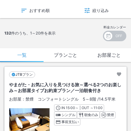
おすすめ順
絞り込み
料金カレンダー
132
件のうち、
1～20
件を表示
一覧
プランごと
お部屋ごと
JTBプラン
やまがた・お気に入りを見つける旅～選べる2つのお楽し
み～お部屋タイプお約束プラン／一泊朝食付き
お部屋：
禁煙 コンフォートシングル 5～8階
/
14.5平米
IN
チェックイン
15:00
～ | OUT
チェックアウト
～
11:00
シングル
朝食のみ
禁煙
事前支払い