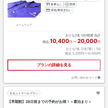
食事なし
禁煙
現地/事前支払い
ルームウェア
おとな
2
名
1
泊
1
部屋 合計
10,400
20,000
税込
円
〜
円
おとな1名 (
2
名1室)｜
1
泊
税込
5,200円〜10,000円
プランの詳細を見る
お問い合わせコード
るるぶトラベルプラン
【早期割】28日前までの予約がお得！＜素泊まり＞