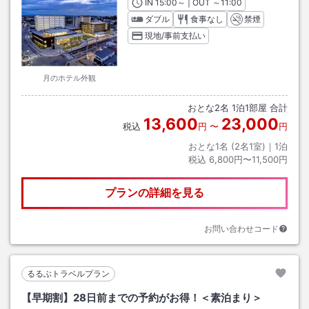
IN
チェックイン
15:00
～ | OUT
チェックアウト
～
11:00
ダブル
食事なし
禁煙
現地/事前支払い
月のホテル外観
おとな
2
名
1
泊
1
部屋 合計
13,600
23,000
税込
円
〜
円
おとな1名 (
2
名1室)｜
1
泊
税込
6,800円〜11,500円
プランの詳細を見る
お問い合わせコード
るるぶトラベルプラン
【早期割】28日前までの予約がお得！＜素泊まり＞