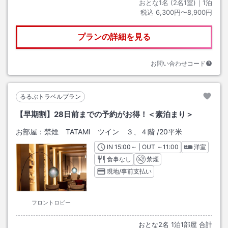
おとな1名 (
2
名1室)｜
1
泊
税込
6,300円〜8,900円
プランの詳細を見る
お問い合わせコード
るるぶトラベルプラン
【早期割】28日前までの予約がお得！＜素泊まり＞
お部屋：
禁煙 TATAMI ツイン ３、４階
/
20平米
IN
チェックイン
15:00
～ | OUT
チェックアウト
～
11:00
洋室
食事なし
禁煙
現地/事前支払い
フロントロビー
おとな
2
名
1
泊
1
部屋 合計