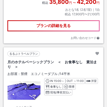
35,800
42,200
税込
円
〜
円
おとな1名 (
2
名1室)｜
1
泊
税込
17,900円〜21,100円
プランの詳細を見る
お問い合わせコード
るるぶトラベルプラン
月のホテルベーシックプラン ＜ お食事なし 素泊ま
り ＞
お部屋：
禁煙 エコノミーダブル
/
14平米
IN
チェックイン
15:00
～ | OUT
チェックアウト
～
11:00
洋室
食事なし
禁煙
現地/事前支払い
ルームウェア