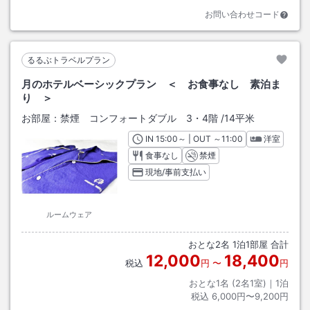
お問い合わせコード
るるぶトラベルプラン
月のホテルベーシックプラン ＜ お食事なし 素泊ま
り ＞
お部屋：
禁煙 コンフォートダブル 3・4階
/
14平米
IN
チェックイン
15:00
～ | OUT
チェックアウト
～
11:00
洋室
食事なし
禁煙
現地/事前支払い
ルームウェア
おとな
2
名
1
泊
1
部屋 合計
12,000
18,400
税込
円
〜
円
おとな1名 (
2
名1室)｜
1
泊
税込
6,000円〜9,200円