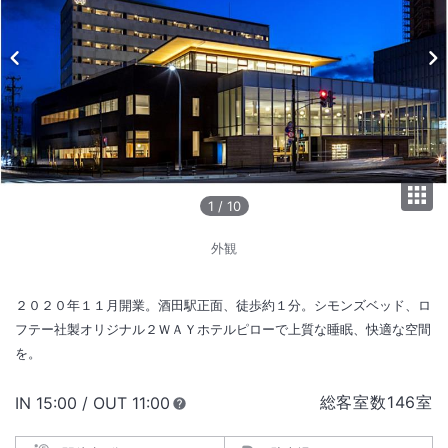
1
/
10
外観
２０２０年１１月開業。酒田駅正面、徒歩約１分。シモンズベッド、ロ
フテー社製オリジナル２ＷＡＹホテルピローで上質な睡眠、快適な空間
を。
総客室数
146
室
IN
チェックイン
15:00
/ OUT
チェックアウト
11:00