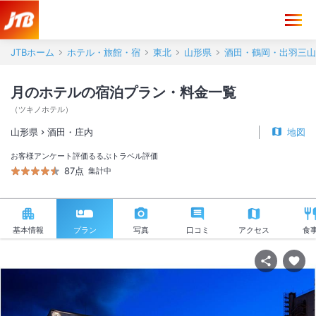
JTBホーム
ホテル・旅館・宿
東北
山形県
酒田・鶴岡・出羽三山
月のホテルの宿泊プラン・料金一覧
（
ツキノホテル
）
山形県
酒田・庄内
地図
お客様アンケート評価
るるぶトラベル評価
87点
集計中
基本情報
プラン
写真
口コミ
アクセス
食