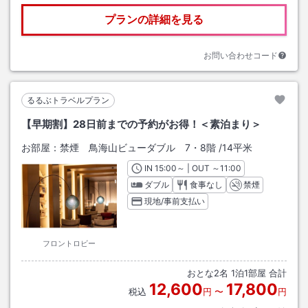
プランの詳細を見る
お問い合わせコード
るるぶトラベルプラン
【早期割】28日前までの予約がお得！＜素泊まり＞
お部屋：
禁煙 鳥海山ビューダブル 7・8階
/
14平米
IN
チェックイン
15:00
～ | OUT
チェックアウト
～
11:00
ダブル
食事なし
禁煙
現地/事前支払い
フロントロビー
おとな
2
名
1
泊
1
部屋 合計
12,600
17,800
税込
円
〜
円