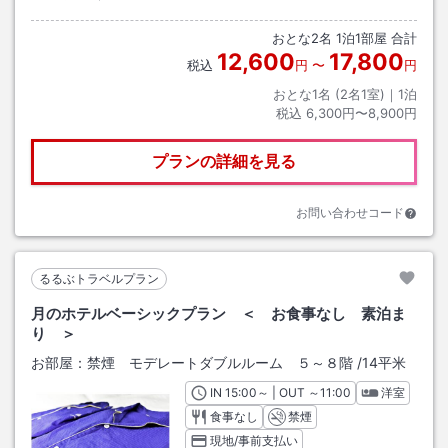
おとな
2
名
1
泊
1
部屋 合計
12,600
17,800
税込
円
〜
円
おとな1名 (
2
名1室)｜
1
泊
税込
6,300円〜8,900円
プランの詳細を見る
お問い合わせコード
るるぶトラベルプラン
月のホテルベーシックプラン ＜ お食事なし 素泊ま
り ＞
お部屋：
禁煙 モデレートダブルルーム ５～８階
/
14平米
IN
チェックイン
15:00
～ | OUT
チェックアウト
～
11:00
洋室
食事なし
禁煙
現地/事前支払い