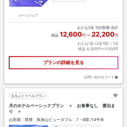
ルームウェア
おとな
2
名
1
泊
1
部屋 合計
12,600
22,200
税込
円
〜
円
おとな1名 (
2
名1室)｜
1
泊
税込
6,300円〜11,100円
プランの詳細を見る
お問い合わせコード
るるぶトラベルプラン
月のホテルベーシックプラン ＜ お食事なし 素泊ま
り ＞
お部屋：
禁煙 鳥海山ビューダブル 7・8階
/
14平米