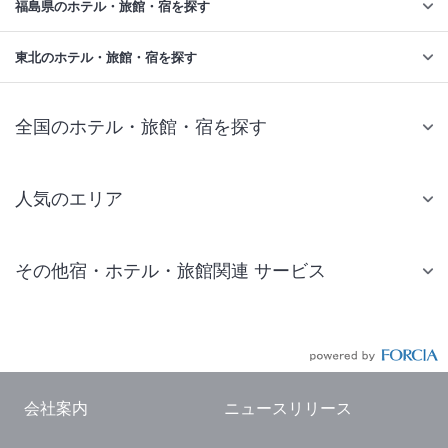
福島県のホテル・旅館・宿を探す
東北のホテル・旅館・宿を探す
全国のホテル・旅館・宿を探す
人気のエリア
札幌 ホテル
その他宿・ホテル・旅館関連 サービス
仙台 ホテル
国内旅行・国内ツアー
東京ディズニーリゾート(R)周辺 ホテル
JR・新幹線付きツアー
東京 ホテル
航空券付きツアー
東京ドーム ホテル
会社案内
ニュースリリース
現地観光・レジャーチケット
新宿 ホテル