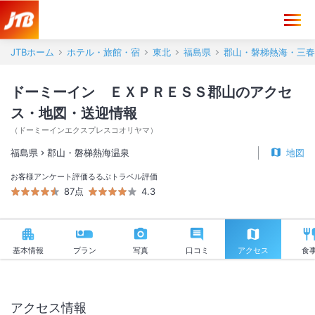
ドーミーイン ＥＸＰＲＥＳＳ郡山 アクセス・地図・送迎情報【JTB
JTBホーム
ホテル・旅館・宿
東北
福島県
郡山・磐梯熱海・三春
ドーミーイン ＥＸＰＲＥＳＳ郡山のアクセ
ス・地図・送迎情報
（
ドーミーインエクスプレスコオリヤマ
）
福島県
郡山・磐梯熱海温泉
地図
お客様アンケート評価
るるぶトラベル評価
87点
4.3
基本情報
プラン
写真
口コミ
アクセス
食
アクセス情報