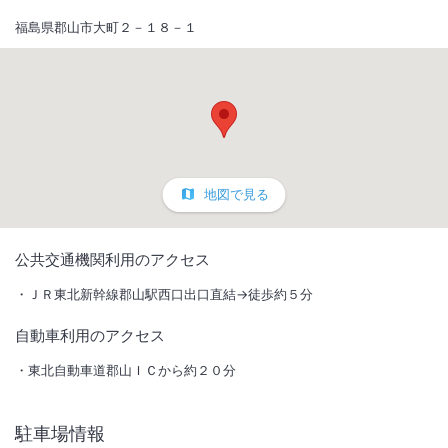
福島県郡山市大町２－１８－１
地図で見る
1
/
10
公共交通機関利用のアクセス
外観
ＪＲ東北新幹線郡山駅西口出口直結→徒歩約５分
自動車利用のアクセス
サウナ付き炭酸泉大浴場「磐梯の湯」で湯ったりとお過ごし下さい。JR
郡山駅徒歩約5分。※女性従業員が点検清掃の為男性浴場内に入る事が
東北自動車道郡山ＩＣから約２０分
あります。
総客室数
195
室
IN
チェックイン
15:00
/ OUT
チェックアウト
11:00
駐車場情報