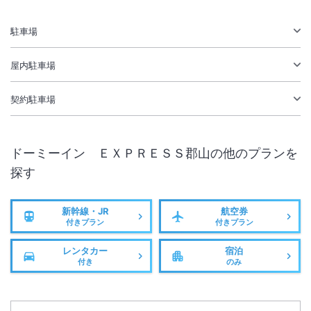
大浴場あり
駅徒歩5分
駐車場
駐車場あり
屋内駐車場
契約駐車場
ドーミーイン ＥＸＰＲＥＳＳ郡山
の他のプランを
探す
新幹線・JR
航空券
付きプラン
付きプラン
レンタカー
宿泊
付き
のみ