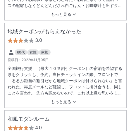
スの配慮もなくどんどんだされ白ごはん・お味噌汁も出すタイ
ミングを聞かれることなくでてきました。お酒を飲みながらゆ
もっと見る
っくり食事を楽しみたかったのですが慌ただしい夕食になりと
ても残念でした。
地域クーポンがもらえなかった
3.0
60代
女性
家族
投稿日：
2022年11月05日
全国旅行支援 （最大４０％割引クーポン）の宿泊を希望する
県をクリックし、予約。当日チェックインの際、フロントで
「るるぶ独自の割引だから地域クーポンは付けられない」と言
われた。再度メールなど確認し、フロントに掛け合うも、同じ
ことを言われ、先方も認めないので、これ以上嫌な思いをした
くないので諦めた。もやもやした旅行になってしまった。
もっと見る
和風モダンルーム
4.0