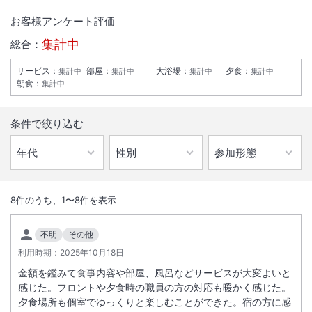
お客様アンケート評価
集計中
総合：
サービス
：
部屋
：
大浴場
：
夕食
：
集計中
集計中
集計中
集計中
朝食
：
集計中
条件で絞り込む
1
/
10
外観
8
件のうち、
1
〜
8
件を表示
春は新緑、夏は安達太良登山、秋はもみじに雲海、冬はスキーとオール
不明
その他
シーズン楽しめます「ながめの館」。
利用時期：
2025年10月18日
金額を鑑みて食事内容や部屋、風呂などサービスが大変よいと
総客室数
53
室
IN
チェックイン
15:00
/ OUT
チェックアウト
10:00
感じた。フロントや夕食時の職員の方の対応も暖かく感じた。
夕食場所も個室でゆっくりと楽しむことができた。宿の方に感