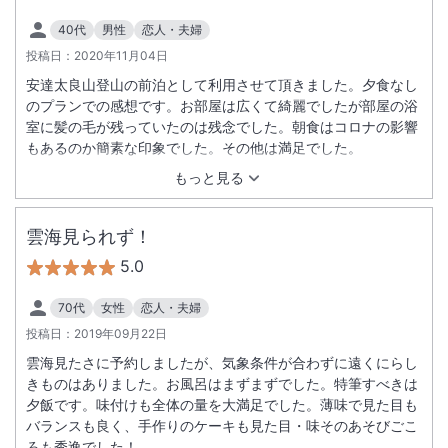
40代
男性
恋人・夫婦
投稿日：
2020年11月04日
安達太良山登山の前泊として利用させて頂きました。夕食なし
のプランでの感想です。お部屋は広くて綺麗でしたが部屋の浴
室に髪の毛が残っていたのは残念でした。朝食はコロナの影響
もあるのか簡素な印象でした。その他は満足でした。
もっと見る
雲海見られず！
5.0
70代
女性
恋人・夫婦
投稿日：
2019年09月22日
雲海見たさに予約しましたが、気象条件が合わずに遠くにらし
きものはありました。お風呂はまずまずでした。特筆すべきは
夕飯です。味付けも全体の量を大満足でした。薄味で見た目も
バランスも良く、手作りのケーキも見た目・味そのあそびごこ
ろも秀逸でした！