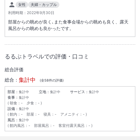
女性
夫婦・カップル
利用時期：
2022年9月30日
部屋からの眺めが良く､また食事会場からの眺めも良く、露天
風呂からの眺めも良かったです。
るるぶトラベルでの評価・口コミ
総合評価
集計中
総合：
(全
58
件の評価)
部屋：
立地：
サービス：
集計中
集計中
集計中
食事：
集計中
朝食
：
-
夕食
：
-
設備：
集計中
館内
：
-
部屋
：
-
寝具
：
-
アメニティ
：
-
風呂：
集計中
館内風呂
：
-
部屋風呂
：
-
客室付露天風呂
：
-