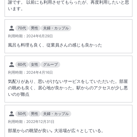
謝です。 以前にも利用させてもらったが、再度利用したいと思
大浴場あり
露天風呂あり
います。
温泉
駐車場あり
70代
男性
夫婦・カップル
施設からのお知らせ
利用時期：
2024年6月29日
３歳以上の未就学のお子さまに小人用料理をお出しする場合は大人料金
風呂も料理も良く、従業員さんの感じも良かった
の５０％となります。
冬期はスタッドレスタイヤまたはタイヤチェーンをご用意ください。
60代
女性
グループ
利用時期：
2024年4月16日
気配りがあり、思いがけないサービスをしていただいた。部屋
の眺めも良く、居心地が良かった。駅からのアクセスが少し悪
いのが難点
50代
男性
夫婦・カップル
利用時期：
2022年12月31日
部屋からの眺望が良い｡ 大浴場が広々としている。