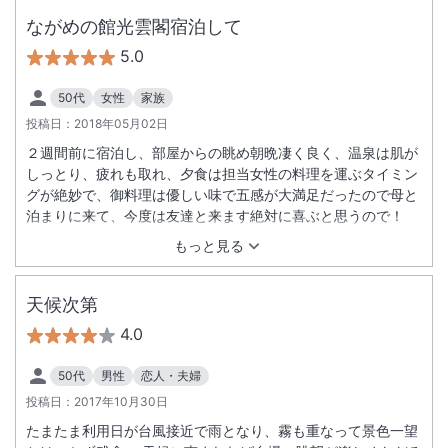
した。部屋もグレードアップされていましたが、ベッドサイド
に明かりがなかったので読書しにくかったです。風呂にシャワ
ながめの館光雲閣宿泊して
ーキャプがなくて困りました。部屋にありました。他はすべて
5.0
満足でした。エレベーターもたくさんあるので待たずに利用で
きました。スタッフも皆笑顔でした。
50代
女性
家族
投稿日：
2018年05月02日
２週間前に宿泊し、部屋からの眺め朝晩凄く良く、温泉は肌が
しっとり、疲れも取れ、夕食は担当女性の料理を運ぶタイミン
グが絶妙で、御料理は優しい味で五感が大満足だったので母と
泊まりに来て、今度は友達と来ます絶対に喜ぶと思うので！
もっと見る
天候次第
4.0
50代
男性
恋人・夫婦
投稿日：
2017年10月30日
たまたま利用日が台風接近で雨となり、霧も重なって景色一望