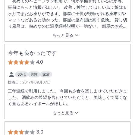
初めてのベビープラン利用で、何が準備されているのか等、
事前にもっと情報がほしい。 改善，検討してほしい点：娘は６
ヶ月でまだお座りができず、部屋に子供が寝転がれる座布団や
マットなどあると助かった。部屋の座布団は高く危険。 貸し切
り風呂は、熱めなのに温度調整説明が一切ない。 部屋のお茶セ
ットの茶筒の中に、お茶の葉が入っていず。 夕食は個室であっ
もっと見る
たが、大音量で他の部屋でカラオケが始まり、最後まで食事を
楽しめず。寝ていた娘も起きてしまい残念。部屋は無理でも、
カラオケ開始時間の検討などしてほしい。ただ、子供用の長座
今年も良かったです
布団や毛布など準備され助かった。その事も事前に知らせてほ
4.0
しい。またウェルカムベビープランだけでも、部屋食を検討で
きないか。 夕食の最後に少量の漬け物、ご飯、味噌汁がつい
60代
男性
家族
た。事前に、ご飯を最初に出すか、最後に出すかも確認してほ
投稿日：
2017年09月07日
しい。少量の漬け物で、あの量のご飯は食べにくい。
三年連続で利用しました。 今回も夕食を楽しませていただきま
した。 酒飲みの希望を言わせていただくと、美味しくて薄くな
く量もあるハイボールがほしい。
もっと見る
3.0