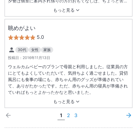
夕食は個室に案内され係りの方のおもてなしは、ちょっと苦手
な一品があると代わりのものを用意してくれました。それが大
もっと見る
変ありがたく、とても感動モノでした。総じて、従業員の方々
のホスピタリィティが極めて高く感じました。
眺めがよい
5.0
30代
女性
家族
投稿日：
2016年11月13日
ウェルカムベビーのプランで母親と利用しました。従業員の方
にとてもよくしていただいて、気持ちよく過ごせました。貸切
風呂にも食事の場にも、赤ちゃん用のグッズが準備されてい
て、ありがたかったです。ただ、赤ちゃん用の寝具が準備され
ていればもっとよかったかなと思いました。
もっと見る
1
2
3