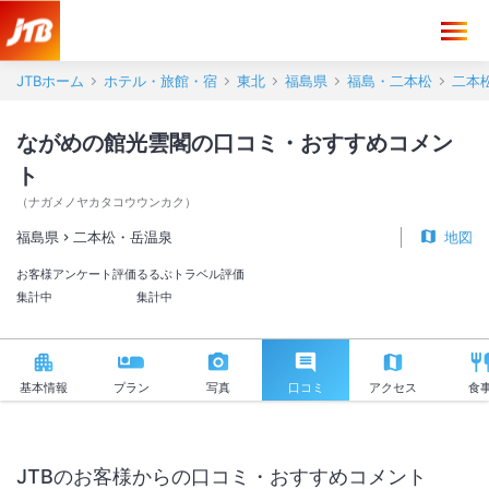
ながめの館光雲閣 口コミ・おすすめコメント＜二本松・岳温泉＞
JTBホーム
ホテル・旅館・宿
東北
福島県
福島・二本松
二本
ながめの館光雲閣の口コミ・おすすめコメン
ト
（
ナガメノヤカタコウウンカク
）
福島県
二本松・岳温泉
地図
お客様アンケート評価
るるぶトラベル評価
集計中
集計中
基本情報
プラン
写真
口コミ
アクセス
食
JTBのお客様からの口コミ・おすすめコメント