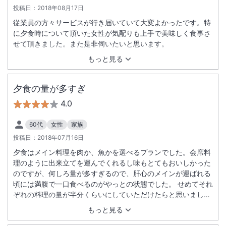
投稿日：
2018年08月17日
従業員の方々サービスが行き届いていて大変よかったです。特
に夕食時について頂いた女性が気配りも上手で美味しく食事さ
せて頂きました。また是非伺いたいと思います。
もっと見る
夕食の量が多すぎ
4.0
60代
女性
家族
投稿日：
2018年07月16日
夕食はメイン料理を肉か、魚かを選べるプランでした。会席料
理のように出来立てを運んでくれるし味もとてもおいしかった
のですが、何しろ量が多すぎるので、肝心のメインが運ばれる
頃には満腹で一口食べるのがやっとの状態でした。 せめてそれ
ぞれの料理の量が半分くらいにしていただけたらと思いまし
た。連休のため満室だったので、飲み物が出て来るのに、時間
もっと見る
がかかりすぎました。風呂はいつも混雑しないで、利用できま