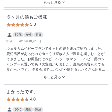
もっと見る
６ヶ月の娘もご機嫌
5.0
30代
女性
家族
投稿日：
2018年10月18日
ウェルカムベビープランで６ヶ月の娘を連れて宿泊しました。
貸切風呂があったのでゆっくり家族３人で温泉を楽しむことが
できました。お風呂にはベビーベッドやマット、ベビー用のシ
ャンプーも置いてあり大変助かりました。温泉の泉質もとても
良かったです。 夕食会場ではバンボや離乳食もたくさん用意し
てくださり娘も喜んで食べていました。食事も品数たくさんで
もっと見る
どれも美味しくいただきました。 仲居さんも娘に優しく接して
くださり、娘も嬉しそうでした。 部屋にママと赤ちゃんへプレ
ゼントが置いてありました！おしりふきや麦茶などなど他にも
よかったです。
たくさんです。心遣いにとても嬉しく思いました。 部屋やお風
4.0
呂から日の出と雲海がすごくきれいに見えて感動しました。 静
岡県からの旅行でしたので遠かったですが、機会があればまた
50代
男性
家族
ぜひ泊まらせていただきたいです！ありがとうございました。