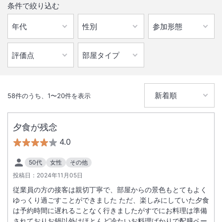
条件で絞り込む
58
件のうち、
1
〜
20
件を表示
夕食が残念
4.0
50代
女性
その他
投稿日：
2024年11月05日
従業員の方の接客は親切丁寧で、部屋からの景色もとてもよく
ゆっくり過ごすことができました ただ、楽しみにしていた夕食
は予約時間に遅れることなく行きましたがすでにお料理は準備
されておりお鍋以外はほとんど冷たいお料理ばかりで配膳ペー