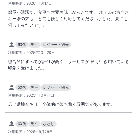
施設からのお知らせ
利用時期：
2026年1月17日
◇当ホテルはお子様の区分を下記の通り設定しております。
部屋が清潔で、食事も大変美味しかったです。 ホテルの方もス
・こどもA：小学生 ・こどもB：3歳以上未就学児
キー場の方も、とても優しく対応してくださいました。夏にも
伺ってみたいです。
・こどもC or D ※0～2歳 乳児(食事・布団なし)
◇下記期間については、学生団体の同泊に伴い大浴場や館内が混み合う
60代
男性
レジャー・観光
場合がございます。
利用時期：
2025年10月20日
【対象期間】
6月、9月、1月、2月
総合的にすべてが評価が高く、サービスが 良く行き届いている
※詳細につきましては直接宿泊施設へお問合せください。
印象を受けました。
・館内（特に夕食時のエレベーター、大浴場）が混み合う時間帯がござ
います。
50代
男性
レジャー・観光
・学校単位で大浴場を貸切り利用することはありません。
利用時期：
2025年10月11日
・チェックイン時に学生の大浴場利用時間（混雑時間）をお知らせいた
します。
広い敷地があり、全体的に落ち着く雰囲気があります。
※重要なお知らせです。必ず続きをご確認ください。
60代
男性
ひとり
利用時期：
2025年9月26日