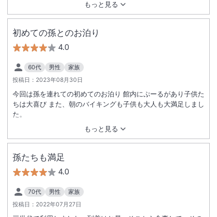
もっと見る
かるしぶつかってくるしで、本当に腹が立ちました。子供は身
動きできずで全然楽しめなかったと。ハイシーズンはそれらを
禁止にすべきだし、監視員をつけて迷惑行為をしている人には
初めての孫とのお泊り
注意すべき。部屋に関しては綿棒など女性に必要なアメニティ
4.0
がない、室内に使い捨てスリッパが用意されていなかったこと
が不満、何よりシャワーヘッドが一昔前の家庭用のものでびっ
60代
男性
家族
くりしました。トータルしていい点なんて何ひとつなかった
投稿日：
2023年08月30日
し、二度と泊まろうとは思わないホテルだった。
今回は孫を連れての初めてのお泊り 館内にぷーるがあり子供た
ちは大喜び また、朝のバイキングも子供も大人も大満足しまし
た。
もっと見る
孫たちも満足
4.0
70代
男性
家族
投稿日：
2022年07月27日