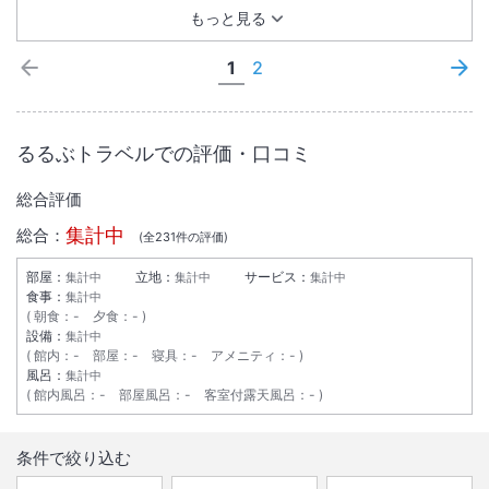
場、レストランなどどこもかしこもきれいでした。
もっと見る
1
2
るるぶトラベルでの評価・口コミ
総合評価
集計中
総合：
(全
231
件の評価)
部屋：
立地：
サービス：
集計中
集計中
集計中
食事：
集計中
朝食
：
-
夕食
：
-
設備：
集計中
館内
：
-
部屋
：
-
寝具
：
-
アメニティ
：
-
風呂：
集計中
館内風呂
：
-
部屋風呂
：
-
客室付露天風呂
：
-
条件で絞り込む