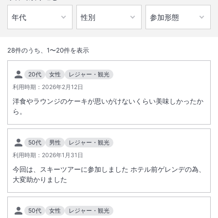
1
/
10
外観
28
件のうち、
1
〜
20
件を表示
美しい猪苗代湖と磐梯山を一望できる全室レイクビューのリゾートホテ
20代
女性
レジャー・観光
ル。季節の花々で彩られたハーブ園併設。スキー場併設で、冬季はウイ
利用時期：
2026年2月12日
ンタースポーツをお楽しみ頂けます。猪苗代ＩＣよりお車約10分。
洋食やラウンジのケーキが思いがけないくらい美味しかったか
ら。
50代
男性
レジャー・観光
総客室数
370
室
IN
チェックイン
15:00
/ OUT
チェックアウト
11:00
利用時期：
2026年1月31日
今回は、スキーツアーに参加しました ホテル前ゲレンデの為、
大浴場あり
露天風呂あり
大変助かりました
温泉
駐車場あり
50代
女性
レジャー・観光