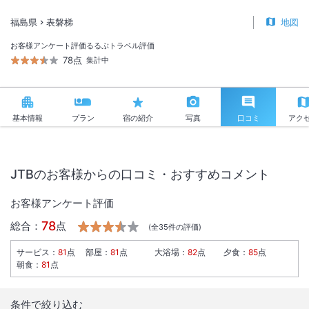
福島県
表磐梯
地図
お客様アンケート評価
るるぶトラベル評価
78点
集計中
基本情報
プラン
宿の紹介
写真
口コミ
アク
JTBのお客様からの口コミ・おすすめコメント
お客様アンケート評価
78
総合：
点
(全
35
件の評価)
サービス
：
81
点
部屋
：
81
点
大浴場
：
82
点
夕食
：
85
点
朝食
：
81
点
条件で絞り込む