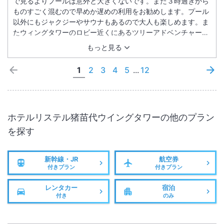
で見るよりプールは意外と大きくないです。また３時過ぎから
ものすごく混むので早めか遅めの利用をお勧めします。プール
以外にもジャクジーやサウナもあるので大人も楽しめます。ま
たウィングタワーのロビー近くにあるツリーアドベンチャーは
当日するなら朝９時半ごろまでに予約したほうがよいです。現
もっと見る
地受付にそのまま行くと受付待ちで並んだあげく、できるのが
３時間待ちとか言われます。せめて並ぶ前に何時間待ちなのか
1
2
3
4
5
...
12
案内があればいいと思いました。ともあれ子供を遊ばせるには
いろいろあるのでお勧めのホテルです。
ホテルリステル猪苗代ウイングタワー
の他のプラン
を探す
新幹線・JR
航空券
付きプラン
付きプラン
レンタカー
宿泊
付き
のみ