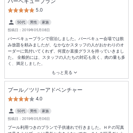
バーベキュープラン
帯にしていたのであんまり混雑してなくてゆっくり食べる事が
5.0
出来ました。 岩塩の上で炙ったお肉が美味しかったです。 全
体的に大満足でしたが、乳児が居てレンジが使いたかったので
50代
男性
家族
すが部屋にはなくて、フロントでお願いして温めてもらってい
投稿日：
2019年05月08日
たので部屋に備えてあると言う事なしって感じです。
バーベキュープランで宿泊しました。バーベキュー会場では飲
み放題を頼みましたが、なかなかスタッフの人がおかわりのオ
ーダーに気付いてくれず、何度か直接グラスを持っていきまし
た。 全般的には、スタッフの人たちの対応も良く、肉の量も多
く、満足しました。
もっと見る
プール／ツリーアドベンチャー
4.0
50代
男性
家族
投稿日：
2019年05月06日
プール利用つきのプランで子供連れで行きました。ＨＰの写真