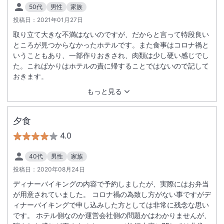
50代
男性
家族
投稿日：
2021年01月27日
取り立て大きな不満はないのですが、だからと言って特段良い
ところが見つからなかったホテルです。また食事はコロナ禍と
いうこともあり、一部作りおきされ、肉類は少し硬い感じでし
た。こればかりはホテルの責に帰することではないので記して
おきます。
もっと見る
夕食
4.0
40代
男性
家族
投稿日：
2020年08月24日
ディナーバイキングの内容で予約しましたが、実際にはお弁当
が用意されていました。 コロナ禍の為致し方がない事ですがデ
ィナーバイキングで申し込みした方としては非常に残念な思い
です。 ホテル側なのか運営会社側の問題かはわかりませんが、