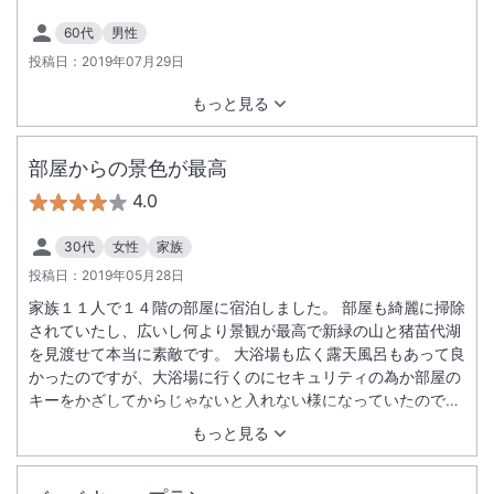
方々。笑顔がなく、少し横柄なふるまいの方がいたのが残念だ
60代
男性
った。お部屋は清潔で、お布団もとても気持ちが良かった。良
投稿日：
2019年07月29日
いところもあったが、全体的に不満が残り、宿を決めた私にと
っては残念だった。
もっと見る
部屋からの景色が最高
4.0
30代
女性
家族
投稿日：
2019年05月28日
家族１１人で１４階の部屋に宿泊しました。 部屋も綺麗に掃除
されていたし、広いし何より景観が最高で新緑の山と猪苗代湖
を見渡せて本当に素敵です。 大浴場も広く露天風呂もあって良
かったのですが、大浴場に行くのにセキュリティの為か部屋の
キーをかざしてからじゃないと入れない様になっていたので鍵
を忘れて取りに行くのが面倒でした。大浴場から露天風呂に行
もっと見る
くのに結構階段を上がるので冬とかは寒いだろうなぁって思い
ました！ 服を着ていればエレベーターが使用出来ますがいちい
ち脱いだり着たりするのも面倒だし…。 食事の時間を遅い時間