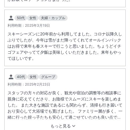
50代
女性
夫婦・カップル
利用時期：
2025年3月19日
スキーシーズンに20年前から利用してました。コロナ以降久し
ぶりでしたが、今年は雪がまだ降ってくれてオールインパック
はお得で来年も春スキーで行こうと思いました。ちょうどイチ
ゴフェアやってて夕飯は美味しくいただきました。来年もやっ
てほしいです。
40代
女性
グループ
利用時期：
2025年2月23日
スタッフの方々の対応が良く、観光や宿泊の調整等の相談事に
親身に応えてくださり、お陰様でスムーズにスキーを楽しめま
した。 また大きな施設であるにも関わらず、清掃も行き届いて
おり安心して大浴場でも寛げました。 ファミリー層が多く、一
緒に行った姪っ子たちも安心して過ごせていたのも良い点で
す。インバウンドが少なく…子どもが多くてもいい意味でのに
もっと見る
ぎやかさでした。