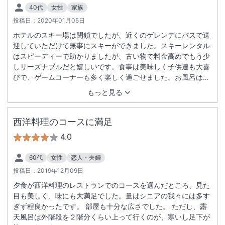
40代
女性
家族
投稿日：
2020年01月05日
ホテルのスキー場は閉鎖でしたが、近くのゲレンデにバスで送
迎していただけて無事にスキーができました。スキーレンタル
はスピーディーで助かりましたが、古い物で料金高めでもう少
しリーズナブルだと嬉しいです。食事は美味しく子供達も大喜
びで、ゲームコーナーも多く楽しく過ごせました。お風呂は広
いだけで、露天も囲まれてて解放感なく、もうちょっと心地よ
もっと見る
くなれたらと思いました。
西洋料理のコースに満足
4.0
60代
女性
恋人・夫婦
投稿日：
2019年12月09日
夕食が西洋料理のレストランでのコースを選んだところ、見た
目も美しく、味にも大満足でした。量はシニアの我々には多す
ぎず程良かったです。 部屋も十分な広さでした。 ただし、露
天風呂は外階段を２階分くらい上って行くのが、寒いし足下が