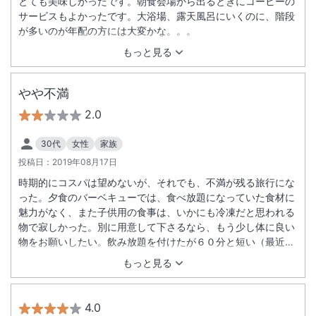
とても美味しかったです。朝食会場から出るときにコーヒーの
サービスもよかったです。大浴場、露天風呂にいくのに、階段
が多いのが年配の方には大変かな。。。
もっと見る
やや不満
2.0
30代
女性
家族
投稿日：
2019年08月17日
時期的にコスパは望めないが、それでも、不満が残る旅行にな
った。夕食のバーベキューでは、食べ放題になっていた食材に
魅力がなく、また子供用の食事は、いかにも冷凍だと思われる
物で寂しかった。別に用意して下さるなら、もう少し体に良い
物をお願いしたい。飲み放題を付けたが６０分と短い（最近の
飲食店は、９０分が多いと思う）。朝食のバイキングでは、も
もっと見る
う少し温かい食べ物や手の込んだ料理を頂けたら嬉しい。選ぶ
楽しみがわかず、食欲がわかなかった。食事内容とは反対に食
事会場の方々は、笑顔で話しかけてくれたりと気持ちが良かっ
4.0
た。スタッフの方で印象に残ったのはフロントの特にご年配の