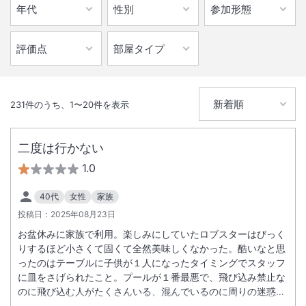
231
件のうち、
1
〜
20
件を表示
二度は行かない
1.0
40代
女性
家族
投稿日：
2025年08月23日
お盆休みに家族で利用。楽しみにしていたロブスターはびっく
りするほど小さくて固くて全然美味しくなかった。酷いなと思
ったのはテーブルに子供が１人になったタイミングでスタッフ
に皿をさげられたこと。プールが１番最悪で、飛び込み禁止な
のに飛び込む人がたくさんいる、混んでいるのに周りの迷惑も
顧みずビーチボールをしている人がいて、顔に思い切り水がか