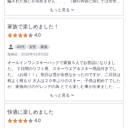
騙された感じが否めません、、、 （旅行内容に関しては非常に
満足しています。）
もっと見る
家族で楽しめました！
4.0
40代
女性
家族
投稿日：
2020年02月02日
オールインワンスキーパックで家族５人でお世話になりまし
た。 ２日間のリフト券、スキーウエア＆スキー用品付きでし
た。（お得！！） 初日は雪が全然なかったのですが、二日目は
程よく積もり 大人は２０年ぶりのスキー、子供は初めてでした
が、家族向けのゲレンデの為 とても楽しむ事が出来ました。
朝と夕食はバイキングの種類は多く、子供達も大喜び。 お風呂
もっと見る
は温泉で身体はポカポカに。 ホテルやスキー場のスタッフの方
の対応もとても良く 家族みんな大満足でした！ありがとうござ
いました！
快適に楽しめました
4.0