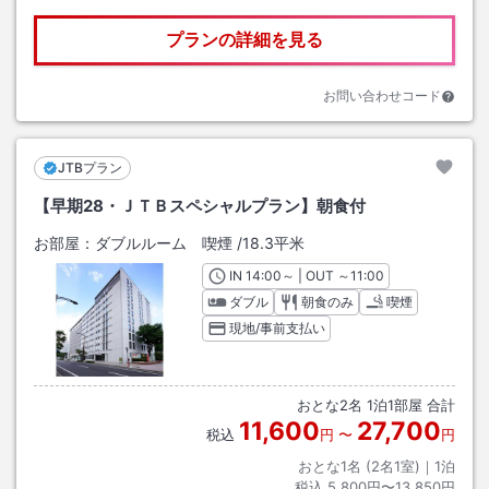
プランの詳細を見る
お問い合わせコード
JTBプラン
【早期28・ＪＴＢスペシャルプラン】朝食付
お部屋：
ダブルルーム 喫煙
/
18.3平米
IN
チェックイン
14:00
～ | OUT
チェックアウト
～
11:00
ダブル
朝食のみ
喫煙
現地/事前支払い
おとな
2
名
1
泊
1
部屋 合計
11,600
27,700
税込
円
〜
円
おとな1名 (
2
名1室)｜
1
泊
税込
5,800円〜13,850円