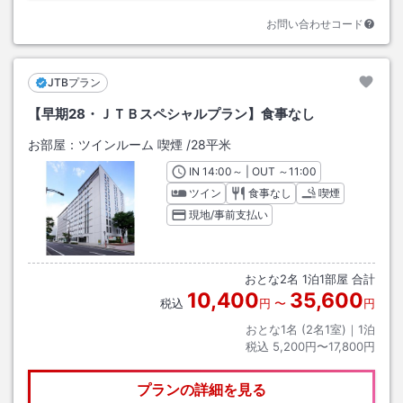
お問い合わせコード
JTBプラン
【早期28・ＪＴＢスペシャルプラン】食事なし
お部屋：
ツインルーム 喫煙
/
28平米
IN
チェックイン
14:00
～ | OUT
チェックアウト
～
11:00
ツイン
食事なし
喫煙
現地/事前支払い
おとな
2
名
1
泊
1
部屋 合計
10,400
35,600
税込
円
〜
円
おとな1名 (
2
名1室)｜
1
泊
税込
5,200円〜17,800円
プランの詳細を見る