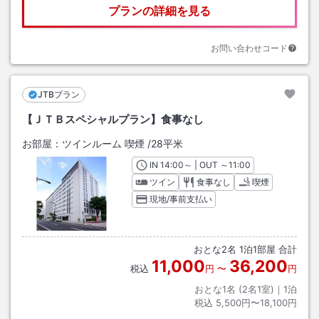
プランの詳細を見る
お問い合わせコード
JTBプラン
【ＪＴＢスペシャルプラン】食事なし
お部屋：
ツインルーム 喫煙
/
28平米
IN
チェックイン
14:00
～ | OUT
チェックアウト
～
11:00
ツイン
食事なし
喫煙
現地/事前支払い
おとな
2
名
1
泊
1
部屋 合計
11,000
36,200
税込
円
〜
円
おとな1名 (
2
名1室)｜
1
泊
税込
5,500円〜18,100円