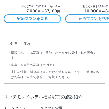
おとな
2
名
｜
1
泊
1
部屋｜合計税込
おとな
2
名
｜
1
泊
1
部屋
7,000
37,100
10,800
3
円 〜
円
円 〜
宿泊プランを見る
宿泊プランを見
ご注意・ご案内
掲載されている写真は、旅館・ホテルから提供された画像で
す。
食事・客室等の写真は一例です。
上記の情報、料金等は変更になる場合があります。ご利用の際
はお客様ご自身で事前にご確認ください。
リッチモンドホテル福島駅前
の施設紹介
チェックイン・チェックアウト情報