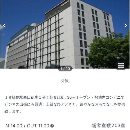
1
/
10
外観
ＪＲ福島駅西口徒歩１分！朝食は6：30～オープン・敷地内コンビニで
ビジネス出張にも最適！上質なひとときと、細やかなおもてなしを提供
致します。
総客室数
203
室
IN
チェックイン
14:00
/ OUT
チェックアウト
11:00