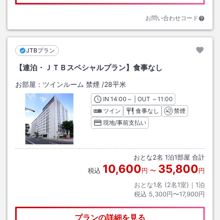
お問い合わせコード
JTBプラン
【連泊・ＪＴＢスペシャルプラン】食事なし
お部屋：
ツインルーム 禁煙
/
28平米
IN
チェックイン
14:00
～ | OUT
チェックアウト
～
11:00
ツイン
食事なし
禁煙
現地/事前支払い
おとな
2
名
1
泊
1
部屋 合計
10,600
35,800
税込
円
〜
円
おとな1名 (
2
名1室)｜
1
泊
税込
5,300円〜17,900円
プランの詳細を見る