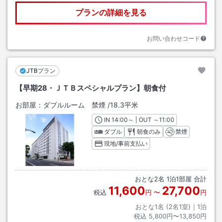
プランの詳細を見る
お問い合わせコード
JTBプラン
【早期28・ＪＴＢスペシャルプラン】朝食付
お部屋：
ダブルルーム 禁煙
/
18.3平米
IN
チェックイン
14:00
～ | OUT
チェックアウト
～
11:00
ダブル
朝食のみ
禁煙
現地/事前支払い
おとな
2
名
1
泊
1
部屋 合計
11,600
27,700
税込
円
〜
円
おとな1名 (
2
名1室)｜
1
泊
税込
5,800円〜13,850円