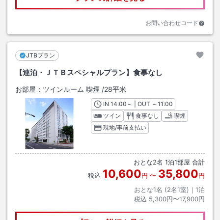
お問い合わせコード
JTBプラン
【連泊・ＪＴＢスペシャルプラン】食事なし
お部屋：
ツインルーム 喫煙
/
28平米
IN
チェックイン
14:00
～ | OUT
チェックアウト
～
11:00
ツイン
食事なし
喫煙
現地/事前支払い
おとな
2
名
1
泊
1
部屋 合計
10,600
35,800
税込
円
〜
円
おとな1名 (
2
名1室)｜
1
泊
税込
5,300円〜17,900円