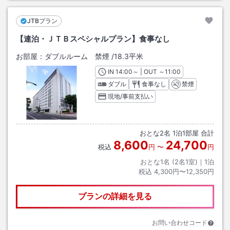
JTBプラン
【連泊・ＪＴＢスペシャルプラン】食事なし
お部屋：
ダブルルーム 禁煙
/
18.3平米
IN
チェックイン
14:00
～ | OUT
チェックアウト
～
11:00
ダブル
食事なし
禁煙
現地/事前支払い
おとな
2
名
1
泊
1
部屋 合計
8,600
24,700
税込
円
〜
円
おとな1名 (
2
名1室)｜
1
泊
税込
4,300円〜12,350円
プランの詳細を見る
お問い合わせコード