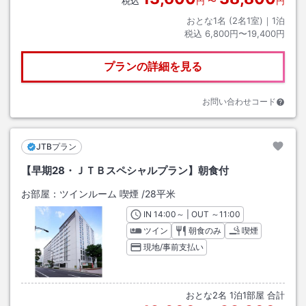
税込
円
〜
円
おとな1名 (
2
名1室)｜
1
泊
税込
6,800円〜19,400円
プランの詳細を見る
お問い合わせコード
JTBプラン
【早期28・ＪＴＢスペシャルプラン】朝食付
お部屋：
ツインルーム 喫煙
/
28平米
IN
チェックイン
14:00
～ | OUT
チェックアウト
～
11:00
ツイン
朝食のみ
喫煙
現地/事前支払い
おとな
2
名
1
泊
1
部屋 合計