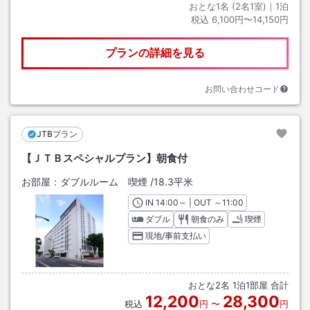
おとな1名 (
2
名1室)｜
1
泊
税込
6,100円〜14,150円
プランの詳細を見る
お問い合わせコード
JTBプラン
【ＪＴＢスペシャルプラン】朝食付
お部屋：
ダブルルーム 喫煙
/
18.3平米
IN
チェックイン
14:00
～ | OUT
チェックアウト
～
11:00
ダブル
朝食のみ
喫煙
現地/事前支払い
おとな
2
名
1
泊
1
部屋 合計
12,200
28,300
税込
円
〜
円