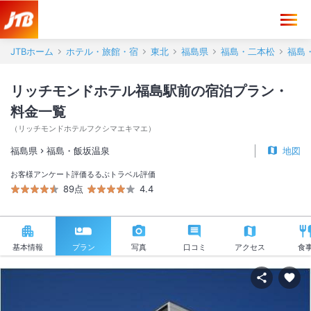
JTBホーム
ホテル・旅館・宿
東北
福島県
福島・二本松
福島
リッチモンドホテル福島駅前の宿泊プラン・
料金一覧
（
リッチモンドホテルフクシマエキマエ
）
福島県
福島・飯坂温泉
地図
お客様アンケート評価
るるぶトラベル評価
89点
4.4
基本情報
プラン
写真
口コミ
アクセス
食