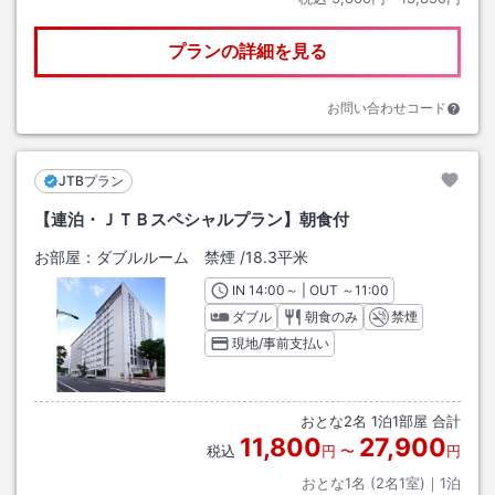
プランの詳細を見る
お問い合わせコード
JTBプラン
【連泊・ＪＴＢスペシャルプラン】朝食付
お部屋：
ダブルルーム 禁煙
/
18.3平米
IN
チェックイン
14:00
～ | OUT
チェックアウト
～
11:00
ダブル
朝食のみ
禁煙
現地/事前支払い
おとな
2
名
1
泊
1
部屋 合計
11,800
27,900
税込
円
〜
円
おとな1名 (
2
名1室)｜
1
泊