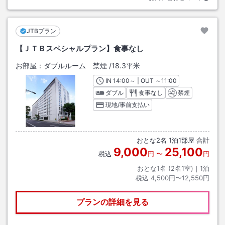
JTBプラン
【ＪＴＢスペシャルプラン】食事なし
お部屋：
ダブルルーム 禁煙
/
18.3平米
IN
チェックイン
14:00
～ | OUT
チェックアウト
～
11:00
ダブル
食事なし
禁煙
現地/事前支払い
おとな
2
名
1
泊
1
部屋 合計
9,000
25,100
税込
円
〜
円
おとな1名 (
2
名1室)｜
1
泊
税込
4,500円〜12,550円
プランの詳細を見る