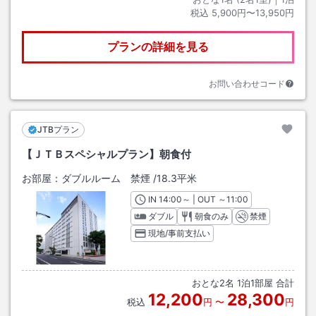
税込
5,900円〜13,950円
プランの詳細を見る
お問い合わせコード
JTBプラン
【ＪＴＢスペシャルプラン】朝食付
お部屋：
ダブルルーム 禁煙
/
18.3平米
IN
チェックイン
14:00
～ | OUT
チェックアウト
～
11:00
ダブル
朝食のみ
禁煙
現地/事前支払い
おとな
2
名
1
泊
1
部屋 合計
12,200
28,300
税込
円
〜
円