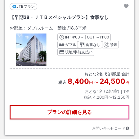
JTBプラン
【早期28・ＪＴＢスペシャルプラン】食事なし
お部屋：
ダブルルーム 禁煙
/
18.3平米
IN
チェックイン
14:00
～ | OUT
チェックアウト
～
11:00
ダブル
食事なし
禁煙
現地/事前支払い
おとな
2
名
1
泊
1
部屋 合計
8,400
24,500
税込
円
〜
円
おとな1名 (
2
名1室)｜
1
泊
税込
4,200円〜12,250円
プランの詳細を見る
お問い合わせコード