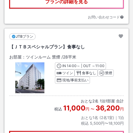
プランの詳細を見る
お問い合わせコード
JTBプラン
【ＪＴＢスペシャルプラン】食事なし
お部屋：
ツインルーム 禁煙
/
28平米
IN
チェックイン
14:00
～ | OUT
チェックアウト
～
11:00
ツイン
食事なし
禁煙
現地/事前支払い
おとな
2
名
1
泊
1
部屋 合計
11,000
36,200
税込
円
〜
円
おとな1名 (
2
名1室)｜
1
泊
税込
5,500円〜18,100円