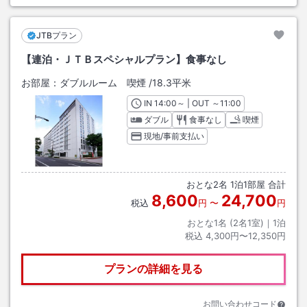
JTBプラン
【連泊・ＪＴＢスペシャルプラン】食事なし
お部屋：
ダブルルーム 喫煙
/
18.3平米
IN
チェックイン
14:00
～ | OUT
チェックアウト
～
11:00
ダブル
食事なし
喫煙
現地/事前支払い
おとな
2
名
1
泊
1
部屋 合計
8,600
24,700
税込
円
〜
円
おとな1名 (
2
名1室)｜
1
泊
税込
4,300円〜12,350円
プランの詳細を見る
お問い合わせコード