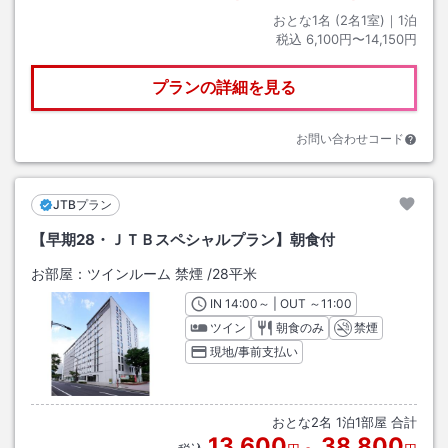
おとな1名 (
2
名1室)｜
1
泊
税込
6,100円〜14,150円
プランの詳細を見る
お問い合わせコード
JTBプラン
【早期28・ＪＴＢスペシャルプラン】朝食付
お部屋：
ツインルーム 禁煙
/
28平米
IN
チェックイン
14:00
～ | OUT
チェックアウト
～
11:00
ツイン
朝食のみ
禁煙
現地/事前支払い
おとな
2
名
1
泊
1
部屋 合計
13,600
38,800