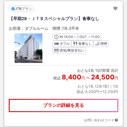
JTBプラン
【早期28・ＪＴＢスペシャルプラン】食事なし
お部屋：
ダブルルーム 喫煙
/
18.3平米
IN
チェックイン
14:00
～ | OUT
チェックアウト
～
11:00
ダブル
食事なし
喫煙
現地/事前支払い
おとな
2
名
1
泊
1
部屋 合計
8,400
24,500
税込
円
〜
円
おとな1名 (
2
名1室)｜
1
泊
税込
4,200円〜12,250円
プランの詳細を見る
お問い合わせコード