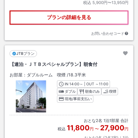
税込
5,900円〜13,950円
プランの詳細を見る
お問い合わせコード
JTBプラン
【連泊・ＪＴＢスペシャルプラン】朝食付
お部屋：
ダブルルーム 喫煙
/
18.3平米
IN
チェックイン
14:00
～ | OUT
チェックアウト
～
11:00
ダブル
朝食のみ
喫煙
現地/事前支払い
おとな
2
名
1
泊
1
部屋 合計
11,800
27,900
税込
円
〜
円
おとな1名 (
2
名1室)｜
1
泊