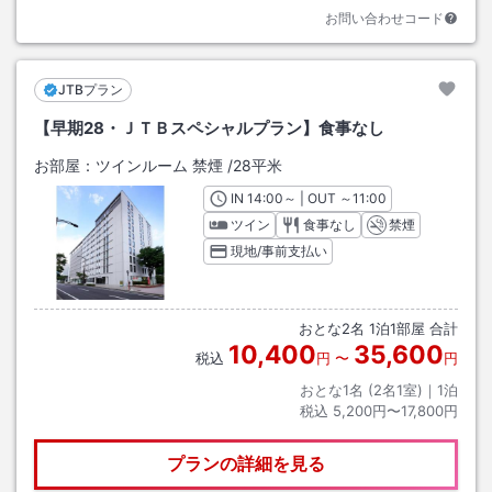
お問い合わせコード
JTBプラン
【早期28・ＪＴＢスペシャルプラン】食事なし
お部屋：
ツインルーム 禁煙
/
28平米
IN
チェックイン
14:00
～ | OUT
チェックアウト
～
11:00
ツイン
食事なし
禁煙
現地/事前支払い
おとな
2
名
1
泊
1
部屋 合計
10,400
35,600
税込
円
〜
円
おとな1名 (
2
名1室)｜
1
泊
税込
5,200円〜17,800円
プランの詳細を見る