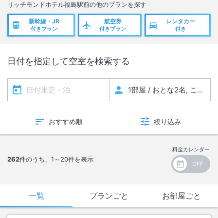
リッチモンドホテル福島駅前
の他のプランを探す
新幹線・JR
航空券
レンタカー
付きプラン
付きプラン
付き
日付を指定して空室を検索する
おすすめ順
絞り込み
料金カレンダー
262
件のうち、
1～20
件を表示
一覧
プランごと
お部屋ごと