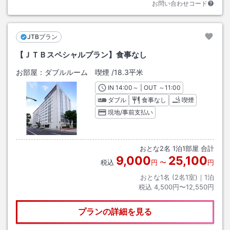
お問い合わせコード
JTBプラン
【ＪＴＢスペシャルプラン】食事なし
お部屋：
ダブルルーム 喫煙
/
18.3平米
IN
チェックイン
14:00
～ | OUT
チェックアウト
～
11:00
ダブル
食事なし
喫煙
現地/事前支払い
おとな
2
名
1
泊
1
部屋 合計
9,000
25,100
税込
円
〜
円
おとな1名 (
2
名1室)｜
1
泊
税込
4,500円〜12,550円
プランの詳細を見る