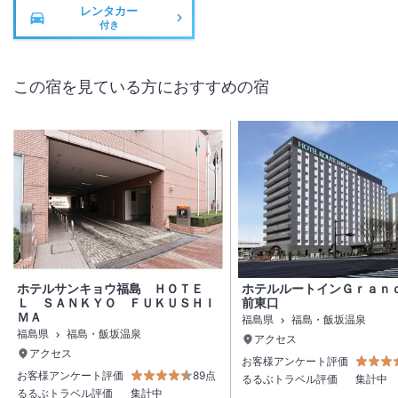
レンタカー
付き
この宿を見ている方におすすめの宿
ホテルサンキョウ福島 ＨＯＴＥ
ホテルルートインＧｒａｎ
Ｌ ＳＡＮＫＹＯ ＦＵＫＵＳＨＩ
前東口
ＭＡ
福島県
福島・飯坂温泉
福島県
福島・飯坂温泉
アクセス
アクセス
お客様アンケート評価
お客様アンケート評価
89点
るるぶトラベル評価
集計中
るるぶトラベル評価
集計中