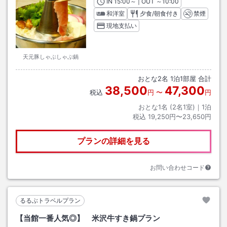
IN
チェックイン
15:00
～ | OUT
チェックアウト
～
10:00
和洋室
夕食/朝食付き
禁煙
現地支払い
天元豚しゃぶしゃぶ鍋
おとな
2
名
1
泊
1
部屋 合計
38,500
47,300
税込
円
〜
円
おとな1名 (
2
名1室)｜
1
泊
税込
19,250円〜23,650円
プランの詳細を見る
お問い合わせコード
るるぶトラベルプラン
【当館一番人気◎】 米沢牛すき鍋プラン