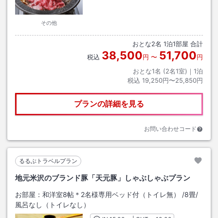
その他
おとな
2
名
1
泊
1
部屋 合計
38,500
51,700
税込
円
〜
円
おとな1名 (
2
名1室)｜
1
泊
税込
19,250円〜25,850円
プランの詳細を見る
お問い合わせコード
るるぶトラベルプラン
地元米沢のブランド豚「天元豚」しゃぶしゃぶプラン
お部屋：
和洋室8帖＊2名様専用ベッド付（トイレ無）
/
8畳
/
風呂なし（トイレなし）