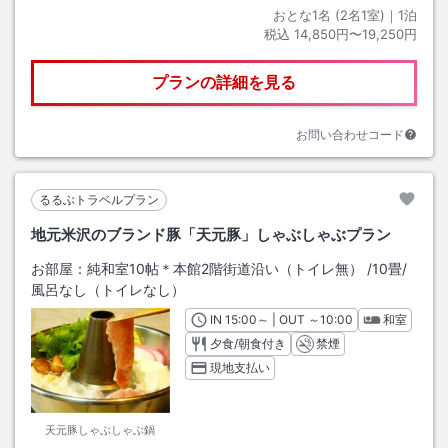
おとな1名 (
2
名1室)｜
1
泊
税込
14,850円〜19,250円
プランの詳細を見る
お問い合わせコード
るるぶトラベルプラン
地元米沢のブランド豚「天元豚」しゃぶしゃぶプラン
お部屋：
純和室10帖＊本館2階街道沿い（トイレ無）
/
10畳
/
風呂なし（トイレなし）
IN
チェックイン
15:00
～ | OUT
チェックアウト
～
10:00
和室
夕食/朝食付き
禁煙
現地支払い
天元豚しゃぶしゃぶ鍋