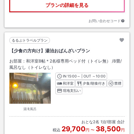
プランの詳細を見る
お問い合わせコード
るるぶトラベルプラン
【少食の方向け】湯治おばんざいプラン
お部屋：
和洋室8帖＊2名様専用ベッド付（トイレ無）
/
8畳
/
風呂なし（トイレなし）
IN
チェックイン
15:00
～ | OUT
チェックアウト
～
10:00
和洋室
夕食/朝食付き
禁煙
現地支払い
湯滝風呂
おとな
2
名
1
泊
1
部屋 合計
29,700
38,500
税込
円
〜
円