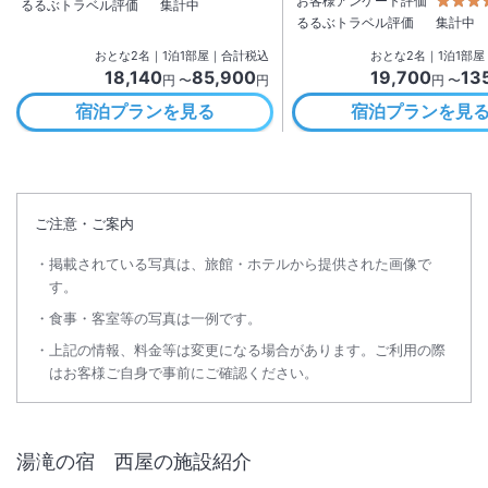
お客様アンケート評価
るるぶトラベル評価
集計中
るるぶトラベル評価
集計中
おとな
2
名
｜
1
泊
1
部屋｜合計税込
おとな
2
名
｜
1
泊
1
部屋
18,140
85,900
19,700
13
円 〜
円
円 〜
宿泊プランを見る
宿泊プランを見
ご注意・ご案内
掲載されている写真は、旅館・ホテルから提供された画像で
す。
食事・客室等の写真は一例です。
上記の情報、料金等は変更になる場合があります。ご利用の際
はお客様ご自身で事前にご確認ください。
湯滝の宿 西屋
の施設紹介