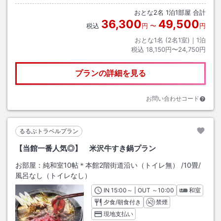
おとな
2
名
1
泊
1
部屋 合計
36,300
49,500
税込
円
〜
円
おとな1名 (
2
名1室)｜
1
泊
税込
18,150円〜24,750円
プランの詳細を見る
お問い合わせコード
るるぶトラベルプラン
【当館一番人気◎】 米沢牛すき鍋プラン
お部屋：
純和室10帖＊本館2階街道沿い（トイレ無）
/
10畳
/
風呂なし（トイレなし）
IN
チェックイン
15:00
～ | OUT
チェックアウト
～
10:00
和室
夕食/朝食付き
禁煙
現地支払い