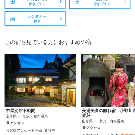
付きプラン
付きプラン
レンタカー
付き
この宿を見ている方におすすめの宿
中屋別館不動閣
美湯美食の離れ宿 小野川
鹿荘
山形県
米沢・白布温泉
山形県
米沢・白布温泉
アクセス
アクセス
お客様アンケート評価
集計中