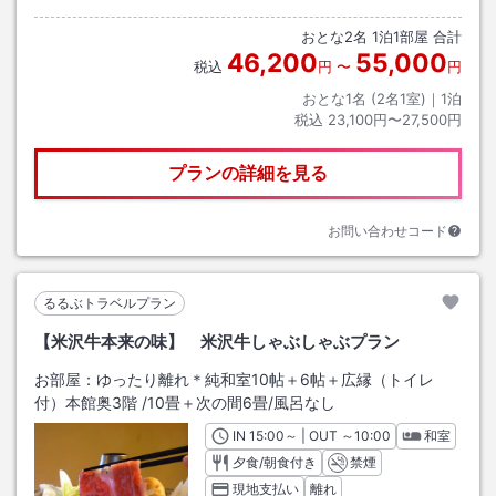
おとな
2
名
1
泊
1
部屋 合計
46,200
55,000
税込
円
〜
円
おとな1名 (
2
名1室)｜
1
泊
税込
23,100円〜27,500円
プランの詳細を見る
お問い合わせコード
るるぶトラベルプラン
【米沢牛本来の味】 米沢牛しゃぶしゃぶプラン
お部屋：
ゆったり離れ＊純和室10帖＋6帖＋広縁（トイレ
付）本館奥3階
/
10畳＋次の間6畳
/風呂なし
IN
チェックイン
15:00
～ | OUT
チェックアウト
～
10:00
和室
夕食/朝食付き
禁煙
現地支払い
離れ