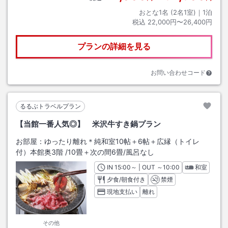
おとな1名 (
2
名1室)｜
1
泊
税込
22,000円〜26,400円
プランの詳細を見る
お問い合わせコード
るるぶトラベルプラン
【当館一番人気◎】 米沢牛すき鍋プラン
お部屋：
ゆったり離れ＊純和室10帖＋6帖＋広縁（トイレ
付）本館奥3階
/
10畳＋次の間6畳
/風呂なし
IN
チェックイン
15:00
～ | OUT
チェックアウト
～
10:00
和室
夕食/朝食付き
禁煙
現地支払い
離れ
その他