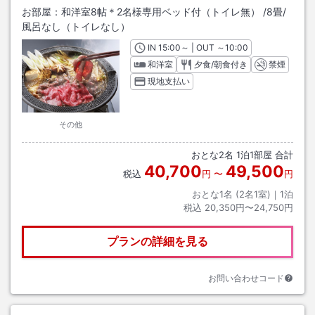
お部屋：
和洋室8帖＊2名様専用ベッド付（トイレ無）
/
8畳
/
風呂なし（トイレなし）
IN
チェックイン
15:00
～ | OUT
チェックアウト
～
10:00
和洋室
夕食/朝食付き
禁煙
現地支払い
その他
おとな
2
名
1
泊
1
部屋 合計
40,700
49,500
税込
円
〜
円
おとな1名 (
2
名1室)｜
1
泊
税込
20,350円〜24,750円
プランの詳細を見る
お問い合わせコード