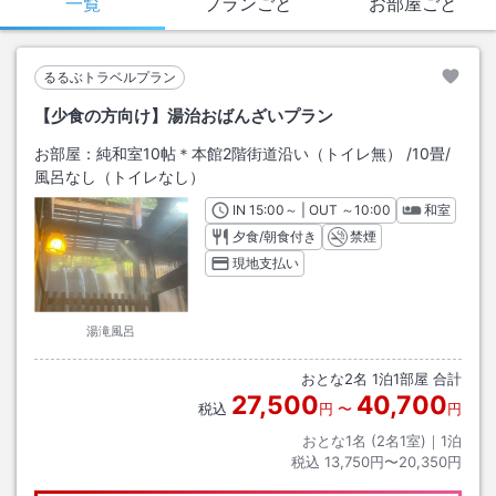
一覧
プランごと
お部屋ごと
るるぶトラベルプラン
【少食の方向け】湯治おばんざいプラン
お部屋：
純和室10帖＊本館2階街道沿い（トイレ無）
/
10畳
/
風呂なし（トイレなし）
IN
チェックイン
15:00
～ | OUT
チェックアウト
～
10:00
和室
夕食/朝食付き
禁煙
現地支払い
湯滝風呂
おとな
2
名
1
泊
1
部屋 合計
27,500
40,700
税込
円
〜
円
おとな1名 (
2
名1室)｜
1
泊
税込
13,750円〜20,350円