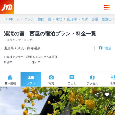
JTBホーム
ホテル・旅館・宿
東北
山形県
米沢・赤湯・飯豊山
湯滝の宿 西屋の宿泊プラン・料金一覧
（
ユタキノヤドニシヤ
）
山形県
米沢・白布温泉
地図
お客様アンケート評価
るるぶトラベル評価
集計中
集計中
基本情報
プラン
写真
口コミ
アクセス
食