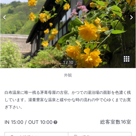
1
/
10
外観
白布温泉に唯一残る茅葺母屋の古宿。かつての湯治場の面影を色濃く残
しています。湯量豊富な温泉と緩やかな時の流れの中で心ゆくまでお寛
ぎ下さい。
総客室数
16
室
IN
チェックイン
15:00
/ OUT
チェックアウト
10:00