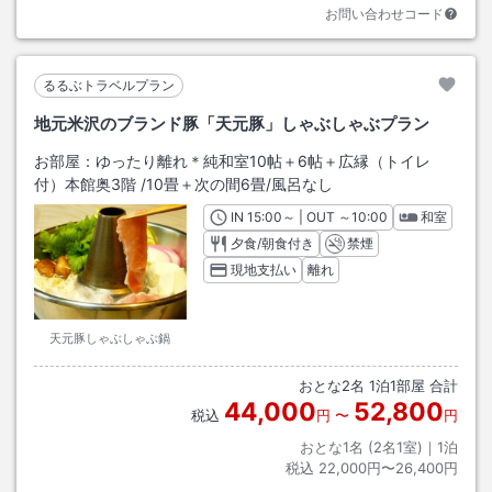
お問い合わせコード
るるぶトラベルプラン
地元米沢のブランド豚「天元豚」しゃぶしゃぶプラン
お部屋：
ゆったり離れ＊純和室10帖＋6帖＋広縁（トイレ
付）本館奥3階
/
10畳＋次の間6畳
/風呂なし
IN
チェックイン
15:00
～ | OUT
チェックアウト
～
10:00
和室
夕食/朝食付き
禁煙
現地支払い
離れ
天元豚しゃぶしゃぶ鍋
おとな
2
名
1
泊
1
部屋 合計
44,000
52,800
税込
円
〜
円
おとな1名 (
2
名1室)｜
1
泊
税込
22,000円〜26,400円