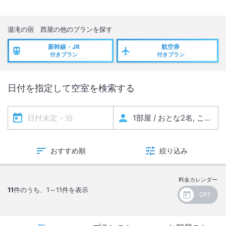
湯滝の宿 西屋
の他のプランを探す
新幹線・JR
航空券
付きプラン
付きプラン
日付を指定して空室を検索する
おすすめ順
絞り込み
料金カレンダー
11
件のうち、
1～11
件を表示