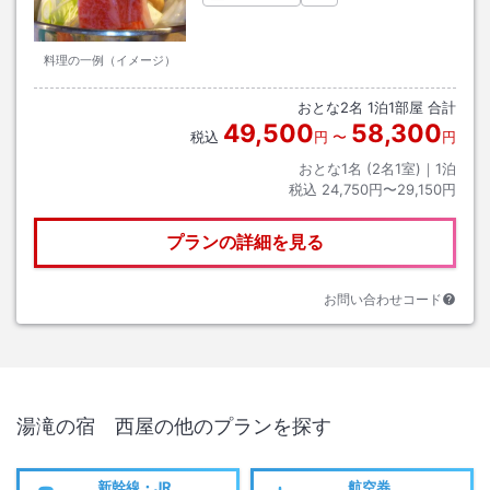
料理の一例（イメージ）
おとな
2
名
1
泊
1
部屋 合計
49,500
58,300
税込
円
〜
円
おとな1名 (
2
名1室)｜
1
泊
税込
24,750円〜29,150円
プランの詳細を見る
お問い合わせコード
湯滝の宿 西屋
の他のプランを探す
新幹線・JR
航空券