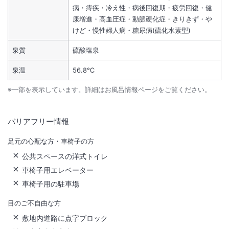
病・痔疾・冷え性・病後回復期・疲労回復・健
康増進・高血圧症・動脈硬化症・きりきず・や
けど・慢性婦人病・糖尿病(硫化水素型)
泉質
硫酸塩泉
泉温
56.8℃
※一部を表示しています。詳細はお風呂情報ページをご覧ください。
バリアフリー情報
足元の心配な方・車椅子の方
公共スペースの洋式トイレ
車椅子用エレベーター
車椅子用の駐車場
目のご不自由な方
敷地内道路に点字ブロック