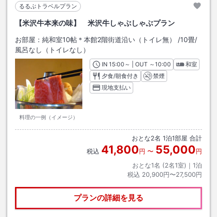
るるぶトラベルプラン
【米沢牛本来の味】 米沢牛しゃぶしゃぶプラン
お部屋：
純和室10帖＊本館2階街道沿い（トイレ無）
/
10畳
/
風呂なし（トイレなし）
IN
チェックイン
15:00
～ | OUT
チェックアウト
～
10:00
和室
夕食/朝食付き
禁煙
現地支払い
料理の一例（イメージ）
おとな
2
名
1
泊
1
部屋 合計
41,800
55,000
税込
円
〜
円
おとな1名 (
2
名1室)｜
1
泊
税込
20,900円〜27,500円
プランの詳細を見る