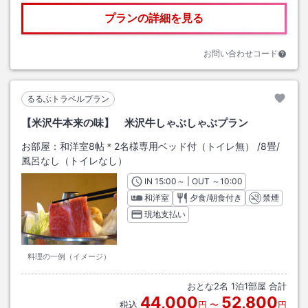
プランの詳細を見る
お問い合わせコード
るるぶトラベルプラン
【米沢牛本来の味】 米沢牛しゃぶしゃぶプラン
お部屋：
和洋室8帖＊2名様専用ベッド付（トイレ無）
/
8畳
/
風呂なし（トイレなし）
IN
チェックイン
15:00
～ | OUT
チェックアウト
～
10:00
和洋室
夕食/朝食付き
禁煙
現地支払い
料理の一例（イメージ）
おとな
2
名
1
泊
1
部屋 合計
44,000
52,800
税込
円
〜
円