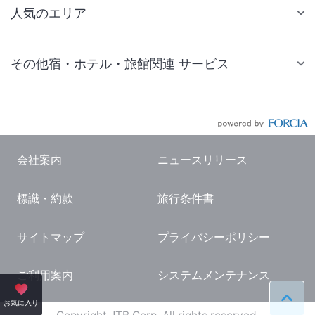
人気のエリア
札幌 ホテル
その他宿・ホテル・旅館関連 サービス
仙台 ホテル
国内旅行・国内ツアー
東京ディズニーリゾート(R)周辺 ホテル
JR・新幹線付きツアー
東京 ホテル
航空券付きツアー
東京ドーム ホテル
会社案内
ニュースリリース
現地観光・レジャーチケット
新宿 ホテル
標識・約款
旅行条件書
国内観光ガイド
横浜 ホテル
旅行・観光情報
熱海 ホテル
サイトマップ
プライバシーポリシー
名古屋 ホテル
ご利用案内
システムメンテナンス
京都 ホテル
ペー
お気に入り
大阪 ホテル