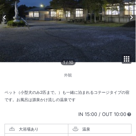
1
/
10
外観
ペット（小型犬のみ2匹まで。）も一緒に泊まれるコテージタイプの宿
です。お風呂は源泉かけ流しの温泉です
IN
チェックイン
15:00
/ OUT
チェック
10:00
大浴場あり
温泉