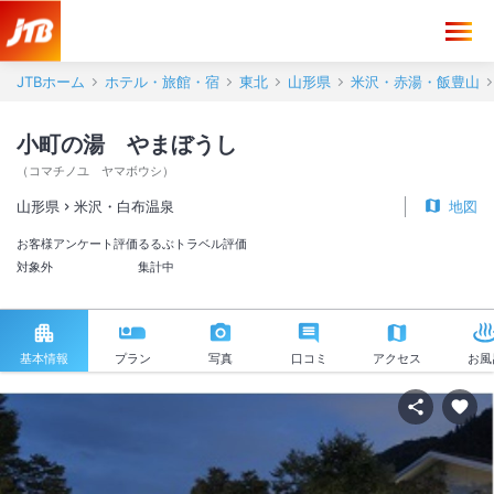
JTBホーム
ホテル・旅館・宿
東北
山形県
米沢・赤湯・飯豊山
小町の湯 やまぼうし
（
コマチノユ ヤマボウシ
）
山形県
米沢・白布温泉
地図
お客様アンケート評価
るるぶトラベル評価
対象外
集計中
基本情報
プラン
写真
口コミ
アクセス
お風