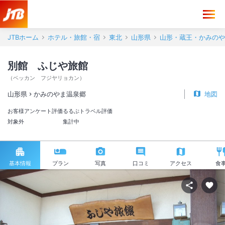
JTBホーム
ホテル・旅館・宿
東北
山形県
山形・蔵王・かみのや
別館 ふじや旅館
（
ベッカン フジヤリョカン
）
山形県
かみのやま温泉郷
地図
お客様アンケート評価
るるぶトラベル評価
対象外
集計中
基本情報
プラン
写真
口コミ
アクセス
食