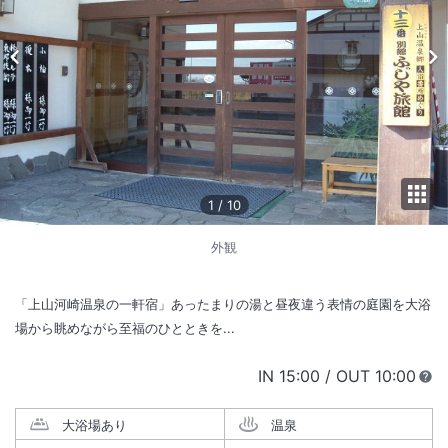
1
/
10
外観
「上山河崎温泉の一軒宿」あったまりの湯と昼夜違う表情の庭園を大浴
場から眺めながら至福のひとときを...
IN
チェックイン
15:00
/ OUT
チェック
10:00
大浴場あり
温泉