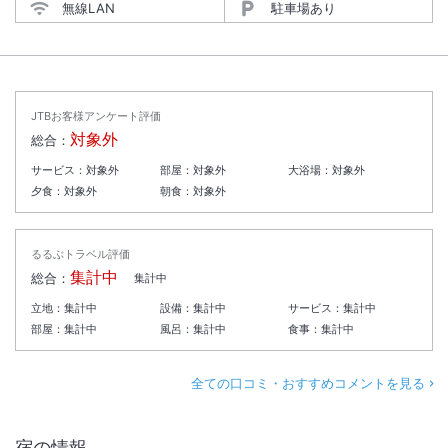
無線LAN
駐車場あり
JTBお客様アンケート評価
対象外
総合：
サービス：
対象外
部屋：
対象外
大浴場：
対象外
夕食：
対象外
朝食：
対象外
るるぶトラベル評価
集計中
総合：
集計中
立地：
集計中
設備：
集計中
サービス：
集計中
部屋：
集計中
風呂：
集計中
食事：
集計中
全ての口コミ・おすすめコメントを見る
宿の情報