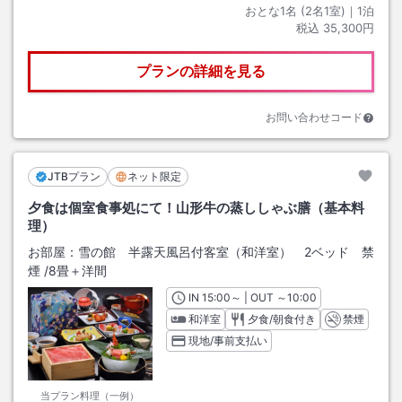
おとな1名 (
2
名1室)｜
1
泊
税込
35,300円
プランの詳細を見る
お問い合わせコード
JTBプラン
ネット限定
夕食は個室食事処にて！山形牛の蒸ししゃぶ膳（基本料
理）
お部屋：
雪の館 半露天風呂付客室（和洋室） 2ベッド 禁
煙
/
8畳＋洋間
IN
チェックイン
15:00
～ | OUT
チェックアウト
～
10:00
和洋室
夕食/朝食付き
禁煙
現地/事前支払い
当プラン料理（一例）