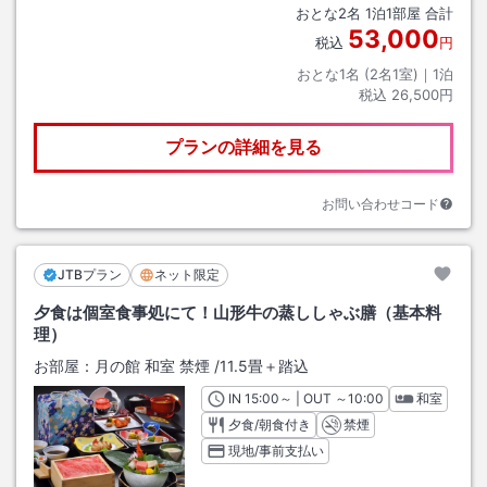
おとな
2
名
1
泊
1
部屋 合計
53,000
税込
円
おとな1名 (
2
名1室)｜
1
泊
税込
26,500円
プランの詳細を見る
お問い合わせコード
JTBプラン
ネット限定
夕食は個室食事処にて！山形牛の蒸ししゃぶ膳（基本料
理）
お部屋：
月の館 和室 禁煙
/
11.5畳＋踏込
IN
チェックイン
15:00
～ | OUT
チェックアウト
～
10:00
和室
夕食/朝食付き
禁煙
現地/事前支払い