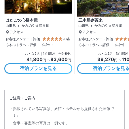
はたごの心橋本屋
三木屋参蒼来
山形県
かみのやま温泉郷
山形県
かみのやま温泉郷
アクセス
アクセス
お客様アンケート評価
90点
お客様アンケート評価
るるぶトラベル評価
集計中
るるぶトラベル評価
集計中
おとな
2
名
｜
1
泊
1
部屋｜合計税込
おとな
2
名
｜
1
泊
1
部屋
41,800
83,600
39,270
11
円 〜
円
円 〜
宿泊プランを見る
宿泊プランを見
ご注意・ご案内
掲載されている写真は、旅館・ホテルから提供された画像で
す。
食事・客室等の写真は一例です。