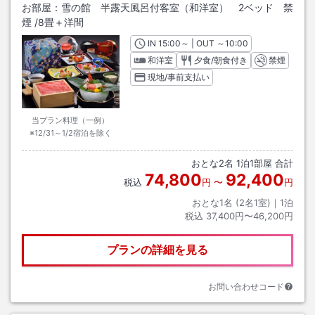
お部屋：
雪の館 半露天風呂付客室（和洋室） 2ベッド 禁
煙
/
8畳＋洋間
IN
チェックイン
15:00
～ | OUT
チェックアウト
～
10:00
和洋室
夕食/朝食付き
禁煙
現地/事前支払い
当プラン料理（一例）
※12/31～1/2宿泊を除く
おとな
2
名
1
泊
1
部屋 合計
74,800
92,400
税込
円
〜
円
おとな1名 (
2
名1室)｜
1
泊
税込
37,400円〜46,200円
プランの詳細を見る
お問い合わせコード