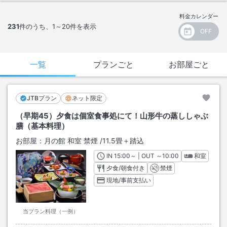
料金カレンダー
231
件のうち、
1～20
件を表示
一覧
プランごと
お部屋ごと
JTBプラン
ネット限定
（早期45）夕食は個室食事処にて！山形牛の蒸ししゃぶ
膳（基本料理）
お部屋：
月の館 和室 禁煙
/
11.5畳＋踏込
IN
チェックイン
15:00
～ | OUT
チェックアウト
～
10:00
和室
夕食/朝食付き
禁煙
現地/事前支払い
当プラン料理（一例）