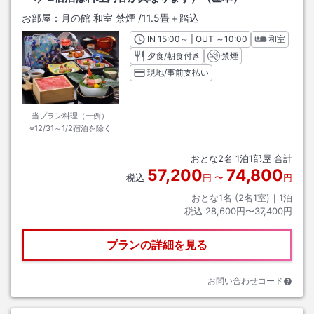
お部屋：
月の館 和室 禁煙
/
11.5畳＋踏込
IN
チェックイン
15:00
～ | OUT
チェックアウト
～
10:00
和室
夕食/朝食付き
禁煙
現地/事前支払い
当プラン料理（一例）
※12/31～1/2宿泊を除く
おとな
2
名
1
泊
1
部屋 合計
57,200
74,800
税込
円
〜
円
おとな1名 (
2
名1室)｜
1
泊
税込
28,600円〜37,400円
プランの詳細を見る
お問い合わせコード