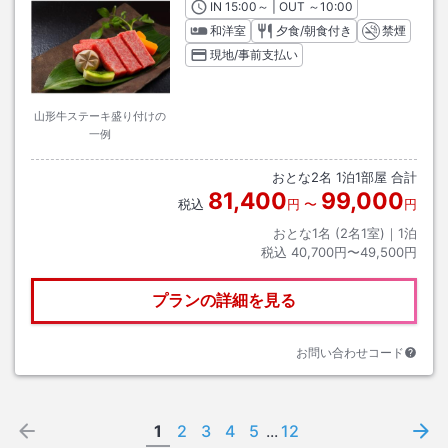
IN
チェックイン
15:00
～ | OUT
チェックアウト
～
10:00
和洋室
夕食/朝食付き
禁煙
現地/事前支払い
山形牛ステーキ盛り付けの
一例
おとな
2
名
1
泊
1
部屋 合計
81,400
99,000
税込
円
〜
円
おとな1名 (
2
名1室)｜
1
泊
税込
40,700円〜49,500円
プランの詳細を見る
お問い合わせコード
1
2
3
4
5
...
12