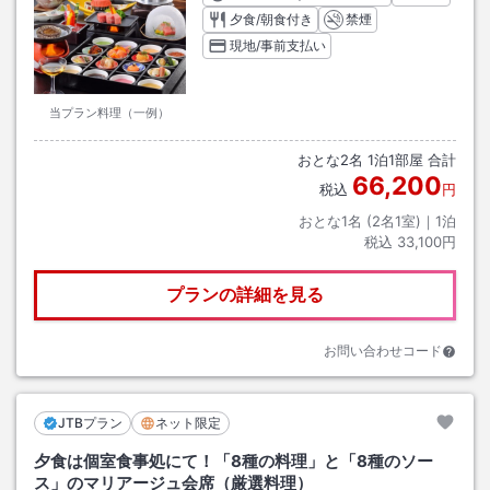
夕食/朝食付き
禁煙
現地/事前支払い
当プラン料理（一例）
おとな
2
名
1
泊
1
部屋 合計
66,200
税込
円
おとな1名 (
2
名1室)｜
1
泊
税込
33,100円
プランの詳細を見る
お問い合わせコード
JTBプラン
ネット限定
夕食は個室食事処にて！「8種の料理」と「8種のソー
ス」のマリアージュ会席（厳選料理）