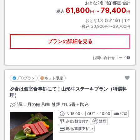
おとな
2
名
1
泊
1
部屋 合計
61,800
79,400
税込
円
〜
円
おとな1名 (
2
名1室)｜
1
泊
税込
30,900円〜39,700円
プランの詳細を見る
お問い合わせコード
JTBプラン
ネット限定
夕食は個室食事処にて！山形牛ステーキプラン（特選料
理）
お部屋：
月の館 和室 禁煙
/
11.5畳＋踏込
IN
チェックイン
15:00
～ | OUT
チェックアウト
～
10:00
和室
夕食/朝食付き
禁煙
現地/事前支払い