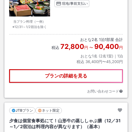
現地/事前支払い
当プラン料理（一例）
※12/31～1/2宿泊を除く
おとな
2
名
1
泊
1
部屋 合計
72,800
90,400
税込
円
〜
円
おとな1名 (
2
名1室)｜
1
泊
税込
36,400円〜45,200円
プランの詳細を見る
お問い合わせコード
JTBプラン
ネット限定
夕食は個室食事処にて！山形牛の蒸ししゃぶ膳（12／31
～1／2宿泊は料理内容が異なります）（基本）