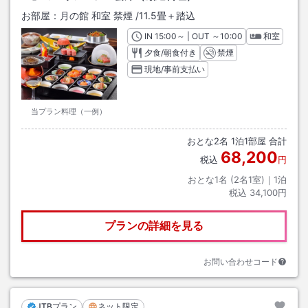
お部屋：
月の館 和室 禁煙
/
11.5畳＋踏込
IN
チェックイン
15:00
～ | OUT
チェックアウト
～
10:00
和室
夕食/朝食付き
禁煙
現地/事前支払い
当プラン料理（一例）
おとな
2
名
1
泊
1
部屋 合計
68,200
税込
円
おとな1名 (
2
名1室)｜
1
泊
税込
34,100円
プランの詳細を見る
お問い合わせコード
JTBプラン
ネット限定