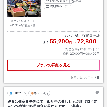
夕食/朝食付き
禁煙
現地/事前支払い
当プラン料理（一例）
※12/31～1/2宿泊を除く
おとな
2
名
1
泊
1
部屋 合計
55,200
72,800
税込
円
〜
円
おとな1名 (
2
名1室)｜
1
泊
税込
27,600円〜36,400円
プランの詳細を見る
お問い合わせコード
JTBプラン
ネット限定
夕食は個室食事処にて！山形牛の蒸ししゃぶ膳（12／31
～1／2宿泊は料理内容が異なります）（基本）