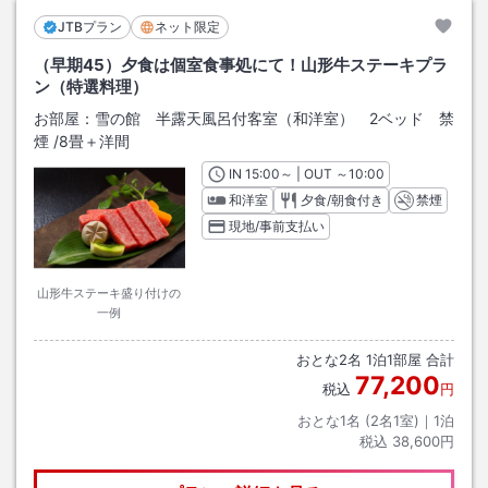
JTBプラン
ネット限定
（早期45）夕食は個室食事処にて！山形牛ステーキプラ
ン（特選料理）
お部屋：
雪の館 半露天風呂付客室（和洋室） 2ベッド 禁
煙
/
8畳＋洋間
IN
チェックイン
15:00
～ | OUT
チェックアウト
～
10:00
和洋室
夕食/朝食付き
禁煙
現地/事前支払い
山形牛ステーキ盛り付けの
一例
おとな
2
名
1
泊
1
部屋 合計
77,200
税込
円
おとな1名 (
2
名1室)｜
1
泊
税込
38,600円