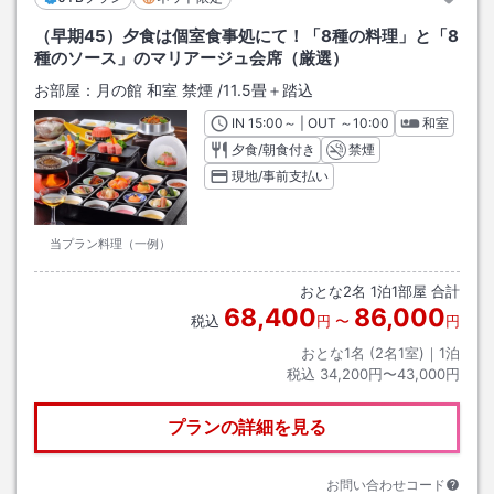
（早期45）夕食は個室食事処にて！「8種の料理」と「8
種のソース」のマリアージュ会席（厳選）
お部屋：
月の館 和室 禁煙
/
11.5畳＋踏込
IN
チェックイン
15:00
～ | OUT
チェックアウト
～
10:00
和室
夕食/朝食付き
禁煙
現地/事前支払い
当プラン料理（一例）
おとな
2
名
1
泊
1
部屋 合計
68,400
86,000
税込
円
〜
円
おとな1名 (
2
名1室)｜
1
泊
税込
34,200円〜43,000円
プランの詳細を見る
お問い合わせコード