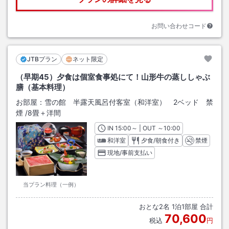
お問い合わせコード
JTBプラン
ネット限定
（早期45）夕食は個室食事処にて！山形牛の蒸ししゃぶ
膳（基本料理）
お部屋：
雪の館 半露天風呂付客室（和洋室） 2ベッド 禁
煙
/
8畳＋洋間
IN
チェックイン
15:00
～ | OUT
チェックアウト
～
10:00
和洋室
夕食/朝食付き
禁煙
現地/事前支払い
当プラン料理（一例）
おとな
2
名
1
泊
1
部屋 合計
70,600
税込
円