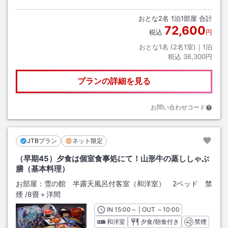
おとな
2
名
1
泊
1
部屋 合計
72,600
税込
円
おとな1名 (
2
名1室)｜
1
泊
税込
36,300円
プランの詳細を見る
お問い合わせコード
JTBプラン
ネット限定
（早期45）夕食は個室食事処にて！山形牛の蒸ししゃぶ
膳（基本料理）
お部屋：
雪の館 半露天風呂付客室（和洋室） 2ベッド 禁
煙
/
8畳＋洋間
IN
チェックイン
15:00
～ | OUT
チェックアウト
～
10:00
和洋室
夕食/朝食付き
禁煙