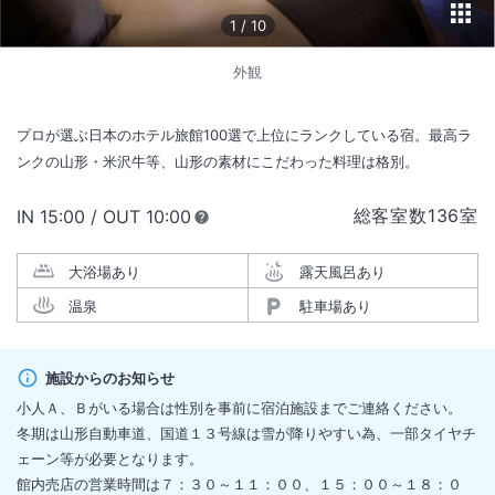
1
/
10
外観
プロが選ぶ日本のホテル旅館100選で上位にランクしている宿。最高ラ
ンクの山形・米沢牛等、山形の素材にこだわった料理は格別。
総客室数
136
室
IN
チェックイン
15:00
/ OUT
チェックアウト
10:00
大浴場あり
露天風呂あり
温泉
駐車場あり
施設からのお知らせ
小人Ａ、Ｂがいる場合は性別を事前に宿泊施設までご連絡ください。
冬期は山形自動車道、国道１３号線は雪が降りやすい為、一部タイヤチ
ェーン等が必要となります。
館内売店の営業時間は７：３０～１１：００、１５：００～１８：０