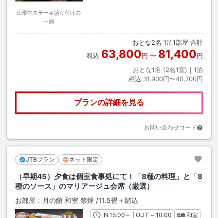
山形牛ステーキ盛り付けの
一例
おとな
2
名
1
泊
1
部屋 合計
63,800
81,400
税込
円
〜
円
おとな1名 (
2
名1室)｜
1
泊
税込
31,900円〜40,700円
プランの詳細を見る
お問い合わせコード
JTBプラン
ネット限定
（早期45）夕食は個室食事処にて！「8種の料理」と「8
種のソース」のマリアージュ会席（厳選）
お部屋：
月の館 和室 禁煙
/
11.5畳＋踏込
IN
チェックイン
15:00
～ | OUT
チェックアウト
～
10:00
和室