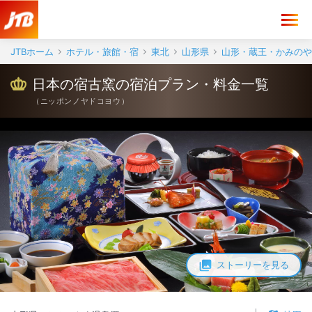
JTBホーム
ホテル・旅館・宿
東北
山形県
山形・蔵王・かみのや
日本の宿古窯の宿泊プラン・料金一覧
（
ニッポンノヤドコヨウ
）
ストーリーを見る