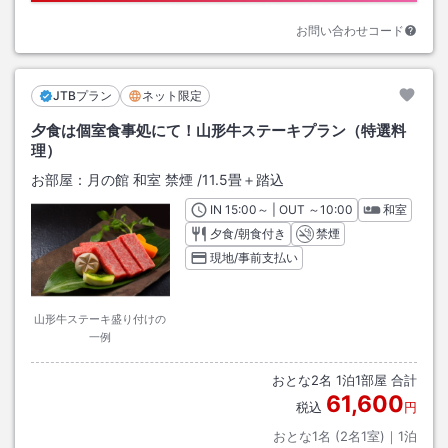
お問い合わせコード
JTBプラン
ネット限定
夕食は個室食事処にて！山形牛ステーキプラン（特選料
理）
お部屋：
月の館 和室 禁煙
/
11.5畳＋踏込
IN
チェックイン
15:00
～ | OUT
チェックアウト
～
10:00
和室
夕食/朝食付き
禁煙
現地/事前支払い
山形牛ステーキ盛り付けの
一例
おとな
2
名
1
泊
1
部屋 合計
61,600
税込
円
おとな1名 (
2
名1室)｜
1
泊