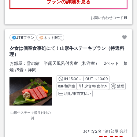
プランの詳細を見る
お問い合わせコード
JTBプラン
ネット限定
夕食は個室食事処にて！山形牛ステーキプラン（特選料
理）
お部屋：
雪の館 半露天風呂付客室（和洋室） 2ベッド 禁
煙
/
8畳＋洋間
IN
チェックイン
15:00
～ | OUT
チェックアウト
～
10:00
和洋室
夕食/朝食付き
禁煙
現地/事前支払い
山形牛ステーキ盛り付けの
一例
おとな
2
名
1
泊
1
部屋 合計