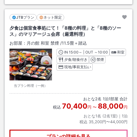
JTBプラン
ネット限定
夕食は個室食事処にて！「8種の料理」と「8種のソー
ス」のマリアージュ会席（厳選料理）
お部屋：
月の館 和室 禁煙
/
11.5畳＋踏込
IN
チェックイン
15:00
～ | OUT
チェックアウト
～
10:00
和室
夕食/朝食付き
禁煙
現地/事前支払い
当プラン料理（一例）
おとな
2
名
1
泊
1
部屋 合計
70,400
88,000
税込
円
〜
円
おとな1名 (
2
名1室)｜
1
泊
税込
35,200円〜44,000円
プランの詳細を見る