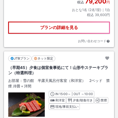
79,200
税込
円
おとな1名 (
2
名1室)｜
1
泊
税込
39,600円
プランの詳細を見る
お問い合わせコード
JTBプラン
ネット限定
（早期45）夕食は個室食事処にて！山形牛ステーキプラ
ン（特選料理）
お部屋：
雪の館 半露天風呂付客室（和洋室） 2ベッド 禁
煙
/
8畳＋洋間
IN
チェックイン
15:00
～ | OUT
チェックアウト
～
10:00
和洋室
夕食/朝食付き
禁煙
現地/事前支払い