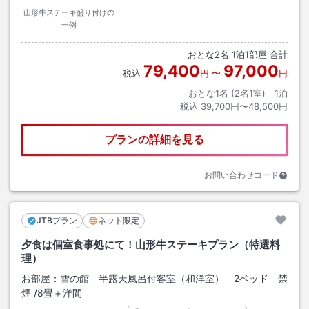
山形牛ステーキ盛り付けの
一例
おとな
2
名
1
泊
1
部屋 合計
79,400
97,000
税込
円
〜
円
おとな1名 (
2
名1室)｜
1
泊
税込
39,700円〜48,500円
プランの詳細を見る
お問い合わせコード
JTBプラン
ネット限定
夕食は個室食事処にて！山形牛ステーキプラン（特選料
理）
お部屋：
雪の館 半露天風呂付客室（和洋室） 2ベッド 禁
煙
/
8畳＋洋間