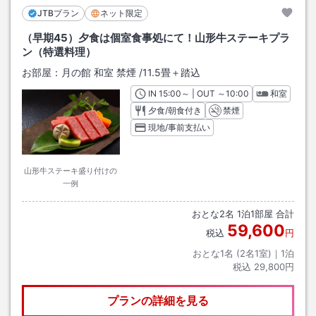
JTBプラン
ネット限定
（早期45）夕食は個室食事処にて！山形牛ステーキプラ
ン（特選料理）
お部屋：
月の館 和室 禁煙
/
11.5畳＋踏込
IN
チェックイン
15:00
～ | OUT
チェックアウト
～
10:00
和室
夕食/朝食付き
禁煙
現地/事前支払い
山形牛ステーキ盛り付けの
一例
おとな
2
名
1
泊
1
部屋 合計
59,600
税込
円
おとな1名 (
2
名1室)｜
1
泊
税込
29,800円
プランの詳細を見る