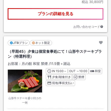
税込
30,800円
プランの詳細を見る
お問い合わせコード
JTBプラン
ネット限定
（早期45）夕食は個室食事処にて！山形牛ステーキプラ
ン（特選料理）
お部屋：
月の館 和室 禁煙
/
11.5畳＋踏込
IN
チェックイン
15:00
～ | OUT
チェックアウト
～
10:00
和室
夕食/朝食付き
禁煙
現地/事前支払い
山形牛ステーキ盛り付けの
一例