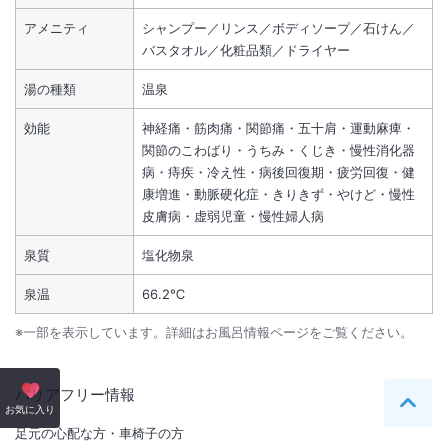
アメニティ
シャンプー／リンス／ボディソープ／石けん／
バスタオル／化粧品類／ドライヤー
湯の種類
温泉
効能
神経痛・筋肉痛・関節痛・五十肩・運動麻痺・
関節のこわばり・うちみ・くじき・慢性消化器
病・痔疾・冷え性・病後回復期・疲労回復・健
康増進・動脈硬化症・きりきず・やけど・慢性
皮膚病・虚弱児童・慢性婦人病
泉質
塩化物泉
泉温
66.2℃
※一部を表示しています。詳細はお風呂情報ページをご覧ください。
バリアフリー情報
ペー
お気に入り
足元の心配な方・車椅子の方