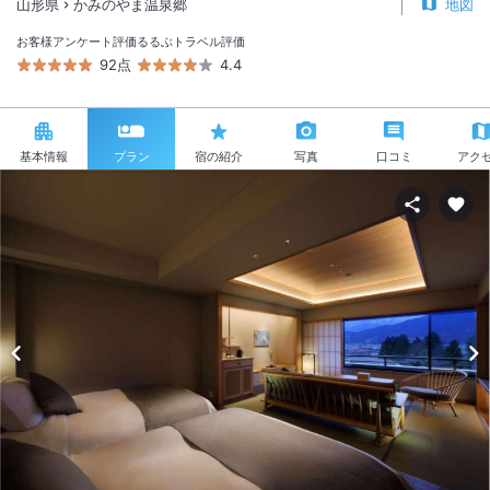
山形県
かみのやま温泉郷
地図
お客様アンケート評価
るるぶトラベル評価
92点
4.4
基本情報
プラン
宿の紹介
写真
口コミ
アク