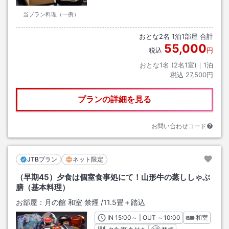
当プラン料理（一例）
おとな
2
名
1
泊
1
部屋 合計
55,000
税込
円
おとな1名 (
2
名1室)｜
1
泊
税込
27,500円
プランの詳細を見る
お問い合わせコード
JTBプラン
ネット限定
（早期45）夕食は個室食事処にて！山形牛の蒸ししゃぶ
膳（基本料理）
お部屋：
月の館 和室 禁煙
/
11.5畳＋踏込
IN
チェックイン
15:00
～ | OUT
チェックアウト
～
10:00
和室