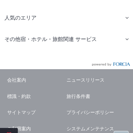
人気のエリア
札幌 ホテル
その他宿・ホテル・旅館関連 サービス
仙台 ホテル
国内旅行・国内ツアー
東京ディズニーリゾート(R)周辺 ホテル
JR・新幹線付きツアー
東京 ホテル
航空券付きツアー
東京ドーム ホテル
会社案内
ニュースリリース
現地観光・レジャーチケット
新宿 ホテル
標識・約款
旅行条件書
国内観光ガイド
横浜 ホテル
旅行・観光情報
熱海 ホテル
サイトマップ
プライバシーポリシー
名古屋 ホテル
ご利用案内
システムメンテナンス