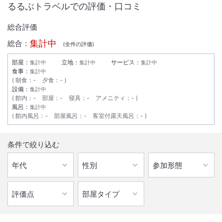
るるぶトラベルでの評価・口コミ
総合評価
集計中
総合：
(全
件の評価)
部屋：
立地：
サービス：
集計中
集計中
集計中
食事：
集計中
朝食
：
-
夕食
：
-
設備：
集計中
館内
：
-
部屋
：
-
寝具
：
-
アメニティ
：
-
風呂：
集計中
館内風呂
：
-
部屋風呂
：
-
客室付露天風呂
：
-
1
/
8
条件で絞り込む
外観
ＪＲ山形駅東口より徒歩約７分、山交バスターミナルより徒歩約3分、
山形駅前大通に面した便利な立地でビジネス・観光の拠点に最適！
IN
チェックイン
15:00
/ OUT
チェック
10:00