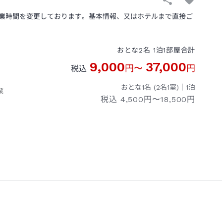
業時間を変更しております。基本情報、又はホテルまで直接ご
おとな
2
名
1
泊
1
部屋
合計
9,000
37,000
円
〜
円
税込
おとな1名 (
2
名1室)｜
1
泊
蔵
税込
4,500円〜18,500円