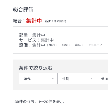
総合評価
集計中
総合：
(全
139
件の評価)
部屋：
集計中
サービス：
集計中
設備：
集計中
館内
：
-
部屋
：
-
寝具
：
-
アメニティ
：
-
条件で絞り込む
年代
性別
参加
139
件のうち、
1
〜
20
件を表示