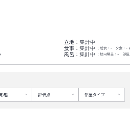
立地：
集計中
食事：
集計中
朝食
：
-
夕食
：
-
風呂：
集計中
館内風呂
：
-
部屋
形態
評価点
部屋タイプ