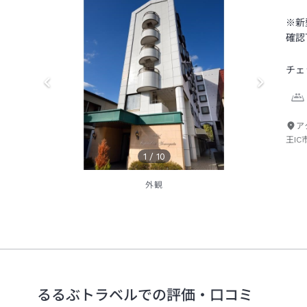
※新
確認
チェ
ア
王IC
1
/
10
外観
るるぶトラベルでの評価・口コミ