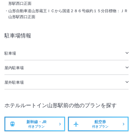
形駅西口正面
山形自動車道山形蔵王ＩＣから国道２８６号線約１５分目標物：ＪＲ
山形駅西口正面
総客室数
214
室
IN
チェックイン
15:00
/ OUT
チェックアウト
10:00
駐車場情報
大浴場あり
駅徒歩5分
駐車場あり
駐車場
施設からのお知らせ
屋内駐車場
駐車場（有料）は先着順・予約不可です。
満車の場合は、お近くのコインパーキングをご利用ください。
屋外駐車場
（駐車料金はお客様負担）
ホテルルートイン山形駅前
の他のプランを探す
新幹線・JR
航空券
付きプラン
付きプラン