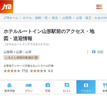
ホテルルートイン山形駅前 アクセス・地図・送迎情報【JTB】＜山形
JTBホーム
ホテル・旅館・宿
東北
山形県
山形・蔵王・かみのや
ホテルルートイン山形駅前のアクセス・地
図・送迎情報
（
ホテルルートインヤマガタエキマエ
）
山形県
山形・山寺
地図
ふるさと納税対象施設
お客様アンケート評価
るるぶトラベル評価
77点
4.0
基本情報
プラン
写真
口コミ
アクセス
食