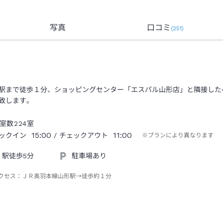
写真
口コミ
(
251
)
駅まで徒歩１分、ショッピングセンター「エスパル山形店」と隣接した
致します。
室数
224
室
15:00
11:00
ックイン
/ チェックアウト
※プランにより異なります
駅徒歩5分
駐車場あり
クセス：
ＪＲ奥羽本線山形駅→徒歩約１分