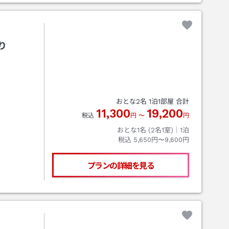
り
おとな
2
名
1
泊
1
部屋 合計
11,300
19,200
税込
円
〜
円
おとな1名 (
2
名1室)｜
1
泊
税込
5,650円〜9,600円
プランの詳細を見る