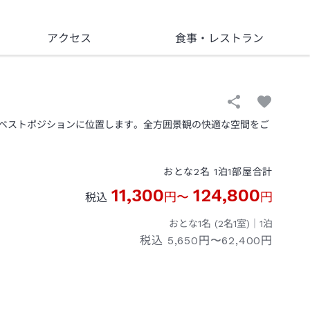
アクセス
食事
・レストラン
ベストポジションに位置します。全方囲景観の快適な空間をご
おとな
2
名
1
泊
1
部屋
合計
11,300
124,800
円
〜
円
税込
おとな1名 (
2
名1室)｜
1
泊
税込
5,650円〜62,400円