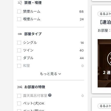
禁煙・喫煙
禁煙ルーム
88
るるぶ
喫煙ルーム
24
【連泊
お部屋
部屋タイプ
シングル
14
ツイン
40
ダブル
44
和室
0
もっと見る
お部屋の特徴
露天風呂付客室
0
ペット(犬)OK
るるぶ
ペット(猫)OK