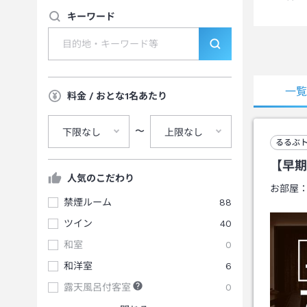
キーワード
一
料金 / おとな1名あたり
〜
下限なし
上限なし
るるぶ
【早期
人気のこだわり
お部屋
禁煙ルーム
88
ツイン
40
和室
0
和洋室
6
露天風呂付客室
0