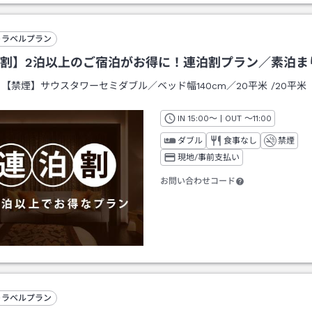
トラベルプラン
割】2泊以上のご宿泊がお得に！連泊割プラン／素泊ま
：
【禁煙】サウスタワーセミダブル／ベッド幅140cm／20平米
/
20平米
IN
チェックイン
15:00
～ | OUT
チェックアウト
～
11:00
ダブル
食事なし
禁煙
現地/事前支払い
お問い合わせコード
トラベルプラン