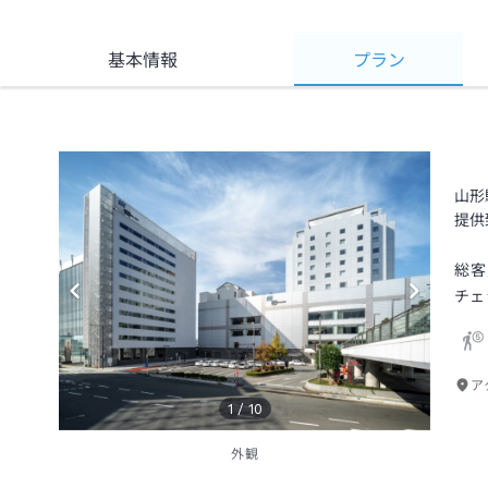
基本情報
プラン
山形
提供
総客
チェ
ア
1
/
10
外観