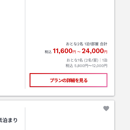
おとな
2
名
1
泊
1
部屋 合計
11,600
24,000
税込
円
〜
円
おとな1名 (
2
名1室)｜
1
泊
税込
5,800円〜12,000円
プランの詳細を見る
素泊まり