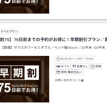
トラベルプラン
割75】75日前までの予約がお得に！早期割引プラン／
：
【禁煙】サウスタワーセミダブル／ベッド幅140cm／20平米
/
20平米
IN
チェックイン
15:00
～ | OUT
チェックアウト
～
11:00
ダブル
食事なし
禁煙
現地/事前支払い
お問い合わせコード