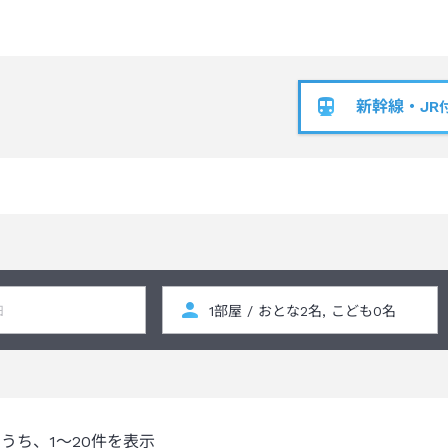
新幹線・JR
のうち、
1～20
件を表示