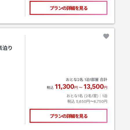
プランの詳細を見る
素泊り
おとな
2
名
1
泊
1
部屋 合計
11,300
13,500
税込
円
〜
円
おとな1名 (
2
名1室)｜
1
泊
税込
5,650円〜6,750円
プランの詳細を見る