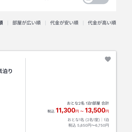
順
部屋が広い順
代金が安い順
代金が高い順
素泊り
おとな
2
名
1
泊
1
部屋 合計
11,300
13,500
税込
円
〜
円
おとな1名 (
2
名1室)｜
1
泊
税込
5,650円〜6,750円