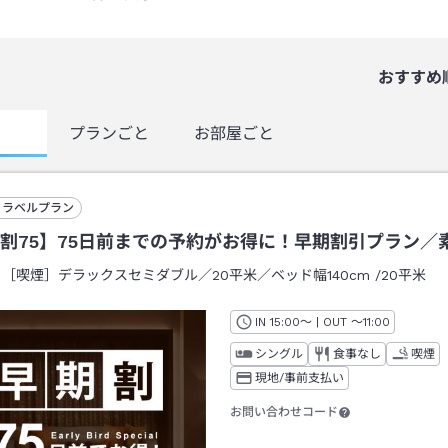
おすすめ
覧
プランごと
お部屋ごと
トラベルプラン
割75】75日前までの予約がお得に！早期割引プラン／
：
［喫煙］デラックスセミダブル／20平米／ベッド幅140cm
/
20平米
IN
チェックイン
15:00
～ | OUT
チェックアウト
～
11:00
シングル
食事なし
喫煙
現地/事前支払い
お問い合わせコード