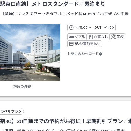
駅東口直結】メトロスタンダード／素泊まり
：
【禁煙】サウスタワーセミダブル／ベッド幅140cm／20平米
/
20平米
IN
チェックイン
15:00
～ | OUT
チェックアウト
～
11:00
ダブル
食事なし
禁煙
現地/事前支払い
お問い合わせコード
施設の外観
トラベルプラン
割30】30日前までの予約がお得に！早期割引プラン／
：
［喫煙］デラックスセミダブル／20平米／ベッド幅140cm
/
20平米