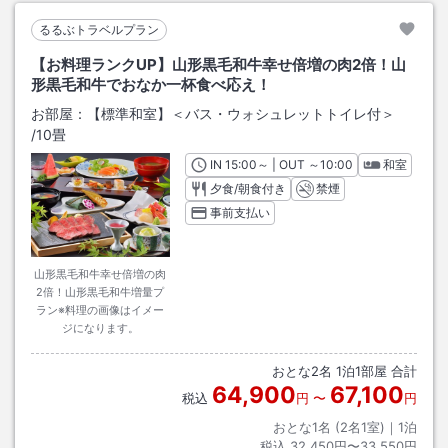
るるぶトラベルプラン
【お料理ランクUP】山形黒毛和牛幸せ倍増の肉2倍！山
形黒毛和牛でおなか一杯食べ応え！
お部屋：
【標準和室】＜バス・ウォシュレットトイレ付＞
/
10畳
IN
チェックイン
15:00
～ | OUT
チェックアウト
～
10:00
和室
夕食/朝食付き
禁煙
事前支払い
山形黒毛和牛幸せ倍増の肉
2倍！山形黒毛和牛増量プ
ラン※料理の画像はイメー
ジになります。
おとな
2
名
1
泊
1
部屋 合計
64,900
67,100
税込
円
〜
円
おとな1名 (
2
名1室)｜
1
泊
税込
32,450円〜33,550円