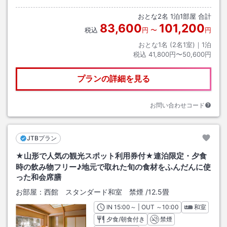
おとな
2
名
1
泊
1
部屋 合計
83,600
101,200
税込
円
〜
円
おとな1名 (
2
名1室)｜
1
泊
税込
41,800円〜50,600円
プランの詳細を見る
お問い合わせコード
JTBプラン
★山形で人気の観光スポット利用券付★連泊限定・夕食
時の飲み物フリー♪地元で取れた旬の食材をふんだんに使
った和会席膳
お部屋：
西館 スタンダード和室 禁煙
/
12.5畳
IN
チェックイン
15:00
～ | OUT
チェックアウト
～
10:00
和室
夕食/朝食付き
禁煙