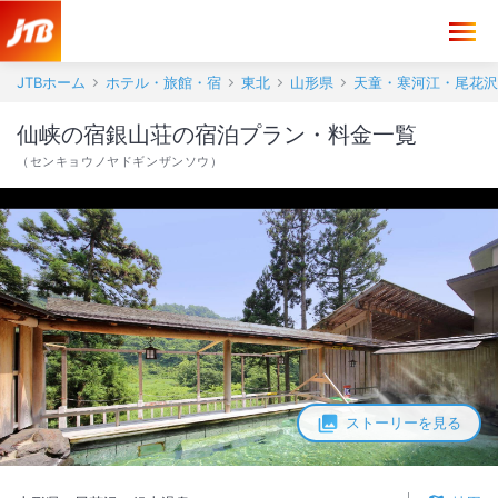
JTBホーム
ホテル・旅館・宿
東北
山形県
天童・寒河江・尾花沢
仙峡の宿銀山荘の宿泊プラン・料金一覧
（
センキョウノヤドギンザンソウ
）
ストーリーを見る