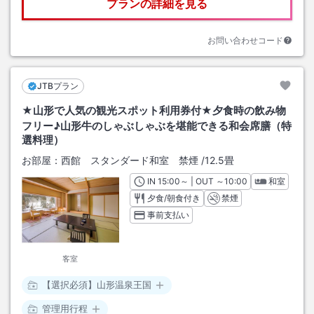
プランの詳細を見る
お問い合わせコード
JTBプラン
★山形で人気の観光スポット利用券付★夕食時の飲み物
フリー♪山形牛のしゃぶしゃぶを堪能できる和会席膳（特
選料理）
お部屋：
西館 スタンダード和室 禁煙
/
12.5畳
IN
チェックイン
15:00
～ | OUT
チェックアウト
～
10:00
和室
夕食/朝食付き
禁煙
事前支払い
客室
【選択必須】山形温泉王国
管理用行程