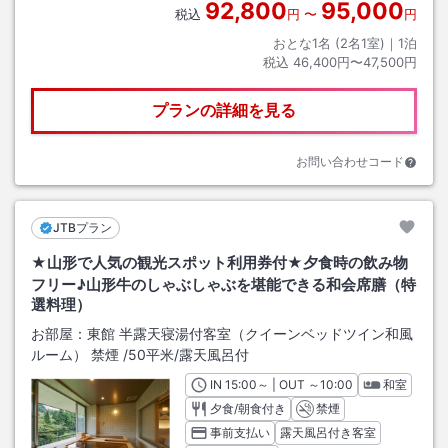
92,800
95,000
税込
円
〜
円
おとな1名 (
2
名1室)｜
1
泊
税込
46,400円〜47,500円
プランの詳細を見る
お問い合わせコード
JTBプラン
★山形で人気の観光スポット利用券付★夕食時の飲み物
フリー♪山形牛のしゃぶしゃぶを堪能できる和会席膳（特
選料理）
お部屋：
東館 半露天寝湯付客室（クイーンベッドツイン和風
ルーム） 禁煙
/
50平米
/露天風呂付
IN
チェックイン
15:00
～ | OUT
チェックアウト
～
10:00
和室
夕食/朝食付き
禁煙
事前支払い
露天風呂付き客室