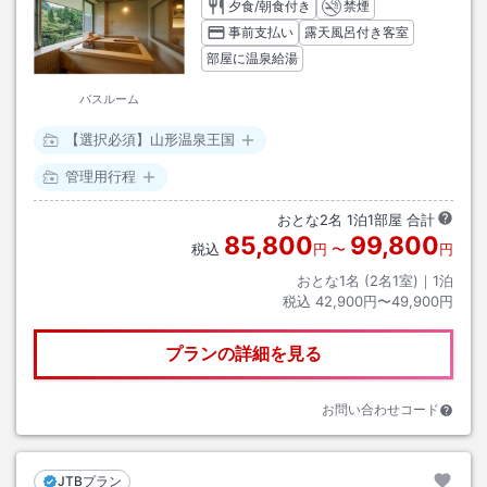
夕食/朝食付き
禁煙
事前支払い
露天風呂付き客室
部屋に温泉給湯
バスルーム
【選択必須】山形温泉王国
管理用行程
おとな
2
名
1
泊
1
部屋 合計
85,800
99,800
税込
円
〜
円
おとな1名 (
2
名1室)｜
1
泊
税込
42,900円〜49,900円
プランの詳細を見る
お問い合わせコード
JTBプラン