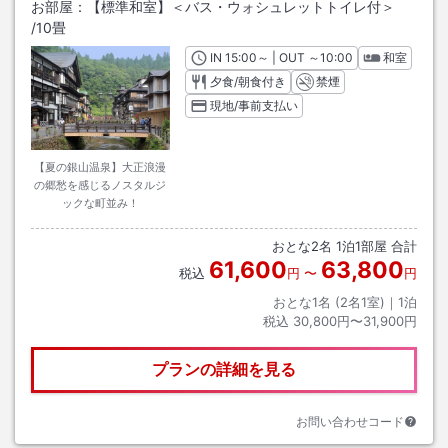
お部屋：
【標準和室】＜バス・ウォシュレットトイレ付＞
/
10畳
IN
チェックイン
15:00
～ | OUT
チェックアウト
～
10:00
和室
夕食/朝食付き
禁煙
現地/事前支払い
【夏の銀山温泉】大正浪漫
の郷愁を感じるノスタルジ
ックな町並み！
おとな
2
名
1
泊
1
部屋 合計
61,600
63,800
税込
円
〜
円
おとな1名 (
2
名1室)｜
1
泊
税込
30,800円〜31,900円
プランの詳細を見る
お問い合わせコード