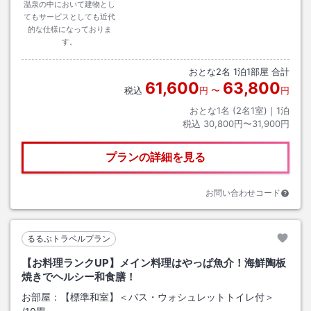
温泉の中において建物とし
てもサービスとしても近代
的な仕様になっておりま
す。
おとな
2
名
1
泊
1
部屋 合計
61,600
63,800
税込
円
〜
円
おとな1名 (
2
名1室)｜
1
泊
税込
30,800円〜31,900円
プランの詳細を見る
お問い合わせコード
るるぶトラベルプラン
【お料理ランクUP】メイン料理はやっぱ魚介！海鮮陶板
焼きでヘルシー和食膳！
お部屋：
【標準和室】＜バス・ウォシュレットトイレ付＞