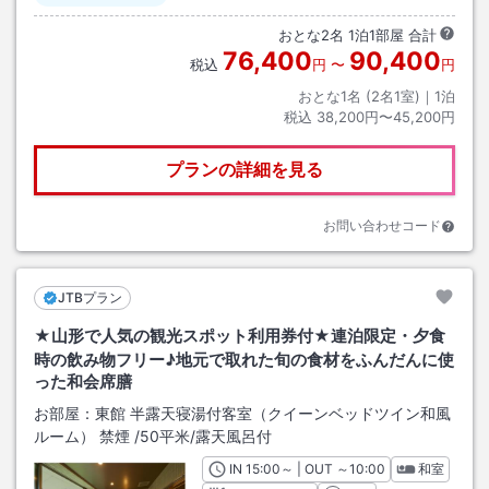
おとな
2
名
1
泊
1
部屋 合計
76,400
90,400
税込
円
〜
円
おとな1名 (
2
名1室)｜
1
泊
税込
38,200円〜45,200円
プランの詳細を見る
お問い合わせコード
JTBプラン
★山形で人気の観光スポット利用券付★連泊限定・夕食
時の飲み物フリー♪地元で取れた旬の食材をふんだんに使
った和会席膳
お部屋：
東館 半露天寝湯付客室（クイーンベッドツイン和風
ルーム） 禁煙
/
50平米
/露天風呂付
IN
チェックイン
15:00
～ | OUT
チェックアウト
～
10:00
和室