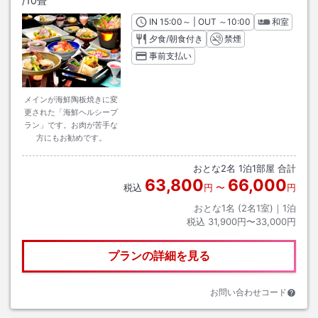
/
10畳
IN
チェックイン
15:00
～ | OUT
チェックアウト
～
10:00
和室
夕食/朝食付き
禁煙
事前支払い
メインが海鮮陶板焼きに変
更された「海鮮ヘルシープ
ラン」です。お肉が苦手な
方にもお勧めです。
おとな
2
名
1
泊
1
部屋 合計
63,800
66,000
税込
円
〜
円
おとな1名 (
2
名1室)｜
1
泊
税込
31,900円〜33,000円
プランの詳細を見る
お問い合わせコード