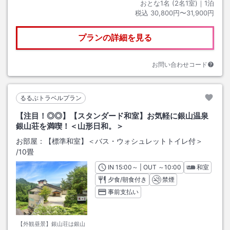
おとな1名 (
2
名1室)｜
1
泊
税込
30,800円〜31,900円
プランの詳細を見る
お問い合わせコード
るるぶトラベルプラン
【注目！◎◎】【スタンダード和室】お気軽に銀山温泉
銀山荘を満喫！＜山形日和。＞
お部屋：
【標準和室】＜バス・ウォシュレットトイレ付＞
/
10畳
IN
チェックイン
15:00
～ | OUT
チェックアウト
～
10:00
和室
夕食/朝食付き
禁煙
事前支払い
【外観昼景】銀山荘は銀山