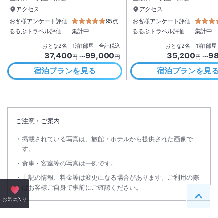
アクセス
アクセス
お客様アンケート評価
95点
お客様アンケート評価
るるぶトラベル評価
集計中
るるぶトラベル評価
集計中
おとな
2
名
｜
1
泊
1
部屋｜合計税込
おとな
2
名
｜
1
泊
1
部屋
37,400
99,000
35,200
98
円 〜
円
円 〜
宿泊プランを見る
宿泊プランを見
ご注意・ご案内
掲載されている写真は、旅館・ホテルから提供された画像で
す。
食事・客室等の写真は一例です。
上記の情報、料金等は変更になる場合があります。ご利用の際
はお客様ご自身で事前にご確認ください。
ペー
お気に入り