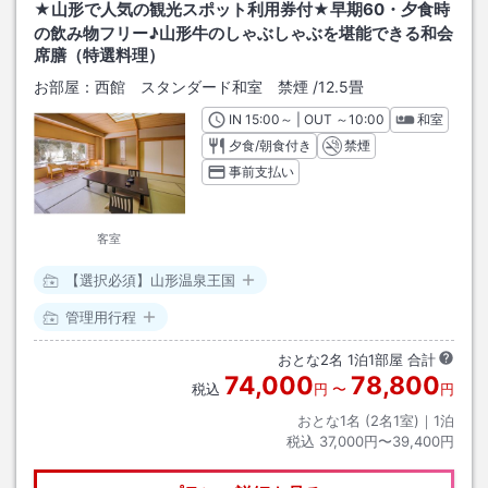
★山形で人気の観光スポット利用券付★早期60・夕食時
の飲み物フリー♪山形牛のしゃぶしゃぶを堪能できる和会
席膳（特選料理）
お部屋：
西館 スタンダード和室 禁煙
/
12.5畳
IN
チェックイン
15:00
～ | OUT
チェックアウト
～
10:00
和室
夕食/朝食付き
禁煙
事前支払い
客室
【選択必須】山形温泉王国
管理用行程
おとな
2
名
1
泊
1
部屋 合計
74,000
78,800
税込
円
〜
円
おとな1名 (
2
名1室)｜
1
泊
税込
37,000円〜39,400円