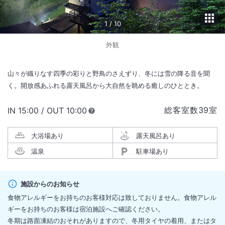
1
/
10
外観
山々が織りなす四季の彩りと野鳥のさえずり、冬には雪の降る音を聞
く。開放感あふれる露天風呂から大自然を眺める癒しのひととき。
総客室数
39
室
IN
チェックイン
15:00
/ OUT
チェックアウト
10:00
大浴場あり
露天風呂あり
温泉
駐車場あり
施設からのお知らせ
食物アレルギーをお持ちのお客様対応は致しておりません。食物アレル
ギーをお持ちのお客様は宿泊施設へご確認ください。
冬期は路面凍結のおそれがありますので、冬用タイヤの着用、またはタ