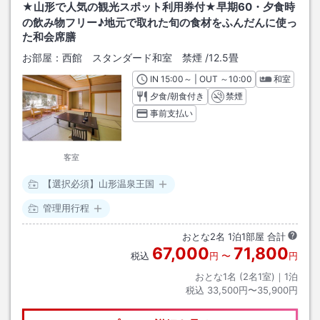
★山形で人気の観光スポット利用券付★早期60・夕食時
の飲み物フリー♪地元で取れた旬の食材をふんだんに使っ
た和会席膳
お部屋：
西館 スタンダード和室 禁煙
/
12.5畳
IN
チェックイン
15:00
～ | OUT
チェックアウト
～
10:00
和室
夕食/朝食付き
禁煙
事前支払い
客室
【選択必須】山形温泉王国
管理用行程
おとな
2
名
1
泊
1
部屋 合計
67,000
71,800
税込
円
〜
円
おとな1名 (
2
名1室)｜
1
泊
税込
33,500円〜35,900円