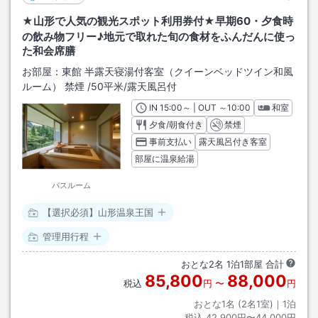
★山形で人気の観光スポット利用券付★早期60・夕食時
の飲み物フリー♪地元で取れた旬の食材をふんだんに使っ
た和会席膳
お部屋：
東館 半露天寝湯付客室（クイーンベッドツイン和風
ルーム） 禁煙
/
50平米
/露天風呂付
IN
チェックイン
15:00
～ | OUT
チェックアウト
～
10:00
和室
夕食/朝食付き
禁煙
事前支払い
露天風呂付き客室
部屋に温泉給湯
バスルーム
【選択必須】山形温泉王国
管理用行程
おとな
2
名
1
泊
1
部屋 合計
85,800
88,000
税込
円
〜
円
おとな1名 (
2
名1室)｜
1
泊
税込
42,900円〜44,000円