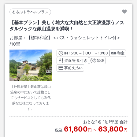
るるぶトラベルプラン
【基本プラン】美しく雄大な大自然と大正浪漫漂うノス
タルジックな銀山温泉を満喫！
お部屋：
【標準和室】＜バス・ウォシュレットトイレ付＞
/
10畳
IN
チェックイン
15:00
～ | OUT
チェックアウト
～
10:00
和室
夕食/朝食付き
禁煙
事前支払い
【外観昼景】銀山荘は銀山
温泉の中において建物とし
てもサービスとしても近代
的な仕様になっておりま
す。
おとな
2
名
1
泊
1
部屋 合計
61,600
63,800
税込
円
〜
円