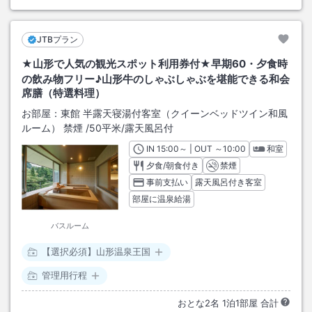
JTBプラン
★山形で人気の観光スポット利用券付★早期60・夕食時
の飲み物フリー♪山形牛のしゃぶしゃぶを堪能できる和会
席膳（特選料理）
お部屋：
東館 半露天寝湯付客室（クイーンベッドツイン和風
ルーム） 禁煙
/
50平米
/露天風呂付
IN
チェックイン
15:00
～ | OUT
チェックアウト
～
10:00
和室
夕食/朝食付き
禁煙
事前支払い
露天風呂付き客室
部屋に温泉給湯
バスルーム
【選択必須】山形温泉王国
管理用行程
おとな
2
名
1
泊
1
部屋 合計