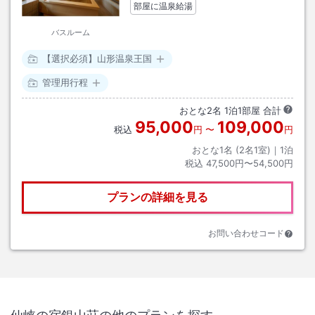
部屋に温泉給湯
バスルーム
【選択必須】山形温泉王国
管理用行程
おとな
2
名
1
泊
1
部屋 合計
95,000
109,000
税込
円
〜
円
おとな1名 (
2
名1室)｜
1
泊
税込
47,500円〜54,500円
プランの詳細を見る
お問い合わせコード