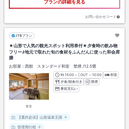
プランの詳細を見る
お問い合わせコード
JTBプラン
★山形で人気の観光スポット利用券付★夕食時の飲み物
フリー♪地元で取れた旬の食材をふんだんに使った和会席
膳
お部屋：
西館 スタンダード和室 禁煙
/
12.5畳
IN
チェックイン
15:00
～ | OUT
チェックアウト
～
10:00
和室
夕食/朝食付き
禁煙
事前支払い
客室
【選択必須】山形温泉王国
管理用行程