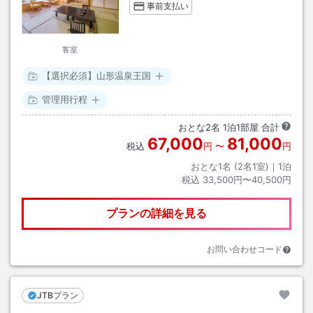
事前支払い
客室
【選択必須】山形温泉王国
管理用行程
おとな
2
名
1
泊
1
部屋 合計
67,000
81,000
税込
円
〜
円
おとな1名 (
2
名1室)｜
1
泊
税込
33,500円〜40,500円
プランの詳細を見る
お問い合わせコード
JTBプラン