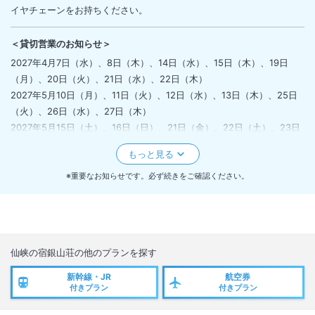
イヤチェーンをお持ちください。
＜
貸切営業のお知らせ
＞
2027年4月7日（水）、8日（木）、14日（水）、15日（木）、19日
（月）、20日（火）、21日（水）、22日（木）
2027年5月10日（月）、11日（火）、12日（水）、13日（木）、25日
（火）、26日（水）、27日（木）
2027年5月15日（土）、16日（日）、21日（金）、22日（土）、23日
（日）、28日（金）、31日（月）
上記日程は全館貸切営業となります。
※重要なお知らせです。必ず続きをご確認ください。
＜
休館日のお知らせ
＞
館内メンテナンスの為、下記の日程は休館日となりますのでご連絡いた
します。
２０２７年５月１７日、１８日、１９日、２０日の４日間となります。
仙峡の宿銀山荘
の他のプランを探す
新幹線・JR
航空券
＜
休館日のお知らせ
＞
付きプラン
付きプラン
館内メンテナンスの為、下記の日程は休館日となりますのでご連絡いた
します。