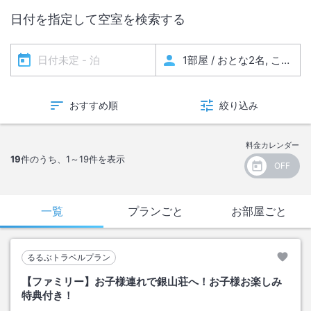
２０２７年３月２９日、３０日、３１日、４月１日、２日の５日間とな
日付を指定して空室を検索する
ります。
＜
休館日について
＞
下記の日程、館内メンテナンスの為休館となります
休館日（2026年5月～2027年1月）
おすすめ順
絞り込み
2026年5月7日（木）・5月8日（金）
2026年6月2日（火）・6月3日（水）
料金カレンダー
2026年7月13日（月）・7月14日（火）
19
件のうち、
1～19
件を表示
2026年8月19日（水）・8月20日（木）
2026年9月9日（水）・9月10日（木）
2026年10月5日（月）・10月6日（火）
一覧
プランごと
お部屋ごと
2026年11月16日（月）・11月17日（火）
2026年12月7日（月）・12月8日（火）
2027年1月7日（木）・1月8日（金）
るるぶトラベルプラン
【ファミリー】お子様連れで銀山荘へ！お子様お楽しみ
特典付き！