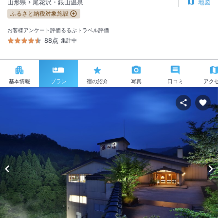
山形県
尾花沢・銀山温泉
地図
ふるさと納税対象施設
お客様アンケート評価
るるぶトラベル評価
88点
集計中
基本情報
プラン
宿の紹介
写真
口コミ
アク