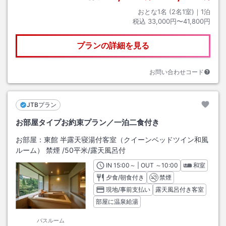
おとな1名 (
2
名1室)｜
1
泊
税込
33,000円〜41,800円
プランの詳細を見る
お問い合わせコード
JTBプラン
お部屋タイプお約束プラン／一泊二食付き
お部屋：
東館 半露天寝湯付客室（クイーンベッドツイン和風
ルーム） 禁煙
/
50平米
/露天風呂付
IN
チェックイン
15:00
～ | OUT
チェックアウト
～
10:00
和室
夕食/朝食付き
禁煙
現地/事前支払い
露天風呂付き客室
部屋に温泉給湯
バスルーム