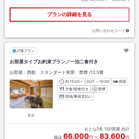
プランの詳細を見る
お問い合わせコード
JTBプラン
お部屋タイプお約束プラン／一泊二食付き
お部屋：
西館 スタンダード和室 禁煙
/
12.5畳
IN
チェックイン
15:00
～ | OUT
チェックアウト
～
10:00
和室
夕食/朝食付き
禁煙
現地/事前支払い
客室
おとな
2
名
1
泊
1
部屋 合計
66,000
83,600
税込
円
〜
円