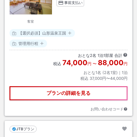
事前支払い
客室
【選択必須】山形温泉王国
管理用行程
おとな
2
名
1
泊
1
部屋 合計
74,000
88,000
税込
円
〜
円
おとな1名 (
2
名1室)｜
1
泊
税込
37,000円〜44,000円
プランの詳細を見る
お問い合わせコード
JTBプラン