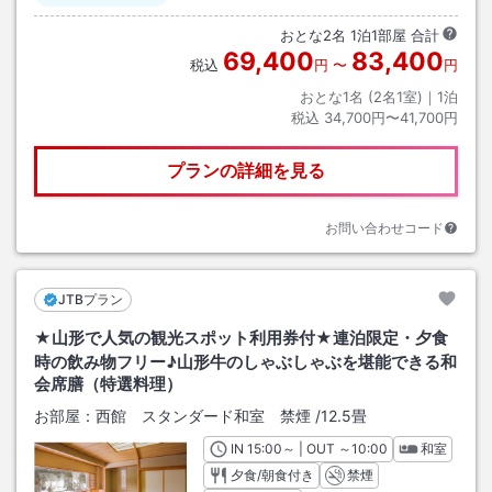
おとな
2
名
1
泊
1
部屋 合計
69,400
83,400
税込
円
〜
円
おとな1名 (
2
名1室)｜
1
泊
税込
34,700円〜41,700円
プランの詳細を見る
お問い合わせコード
JTBプラン
★山形で人気の観光スポット利用券付★連泊限定・夕食
時の飲み物フリー♪山形牛のしゃぶしゃぶを堪能できる和
会席膳（特選料理）
お部屋：
西館 スタンダード和室 禁煙
/
12.5畳
IN
チェックイン
15:00
～ | OUT
チェックアウト
～
10:00
和室
夕食/朝食付き
禁煙