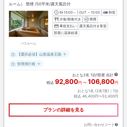
ルーム） 禁煙
/
50平米
/露天風呂付
IN
チェックイン
15:00
～ | OUT
チェックアウト
～
10:00
和室
夕食/朝食付き
禁煙
事前支払い
露天風呂付き客室
部屋に温泉給湯
バスルーム
【選択必須】山形温泉王国
管理用行程
おとな
2
名
1
泊
1
部屋 合計
92,800
106,800
税込
円
〜
円
おとな1名 (
2
名1室)｜
1
泊
税込
46,400円〜53,400円
プランの詳細を見る
お問い合わせコード