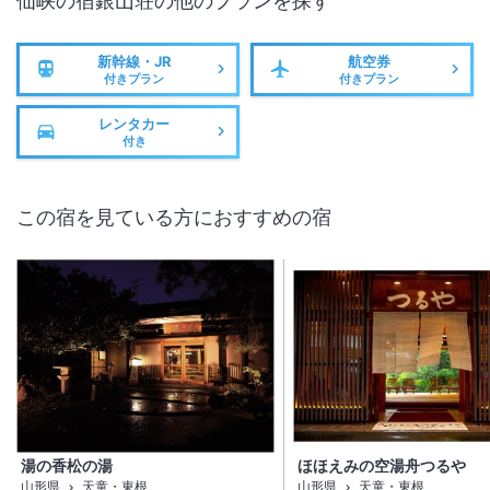
仙峡の宿銀山荘
の他のプランを探す
新幹線・JR
航空券
付きプラン
付きプラン
レンタカー
付き
この宿を見ている方におすすめの宿
湯の香松の湯
ほほえみの空湯舟つるや
山形県
天童・東根
山形県
天童・東根