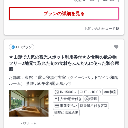
プランの詳細を見る
お問い合わせコード
JTBプラン
★山形で人気の観光スポット利用券付★夕食時の飲み物
フリー♪地元で取れた旬の食材をふんだんに使った和会席
膳
お部屋：
東館 半露天寝湯付客室（クイーンベッドツイン和風
ルーム） 禁煙
/
50平米
/露天風呂付
IN
チェックイン
15:00
～ | OUT
チェックアウト
～
10:00
和室
夕食/朝食付き
禁煙
事前支払い
露天風呂付き客室
部屋に温泉給湯
バスルーム