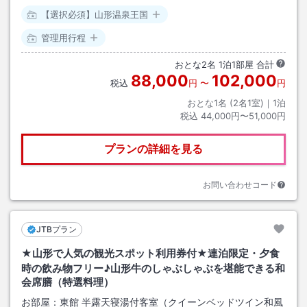
【選択必須】山形温泉王国
管理用行程
おとな
2
名
1
泊
1
部屋 合計
88,000
102,000
税込
円
〜
円
おとな1名 (
2
名1室)｜
1
泊
税込
44,000円〜51,000円
プランの詳細を見る
お問い合わせコード
JTBプラン
★山形で人気の観光スポット利用券付★連泊限定・夕食
時の飲み物フリー♪山形牛のしゃぶしゃぶを堪能できる和
会席膳（特選料理）
お部屋：
東館 半露天寝湯付客室（クイーンベッドツイン和風