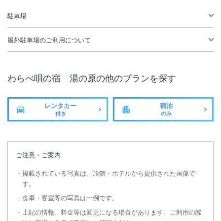
駐車場
IN
チェックイン
15:00
/ OUT
チェ
-
屋外駐車場
のご利用について
大浴場あり
露天風呂あり
温泉
無線LAN
わらべ唄の宿 湯の原
の他のプランを探す
駐車場あり
レンタカー
宿泊
付き
のみ
ご注意・ご案内
掲載されている写真は、旅館・ホテルから提供された画像で
す。
食事・客室等の写真は一例です。
上記の情報、料金等は変更になる場合があります。ご利用の際