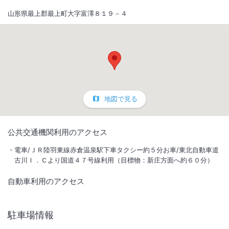
山形県最上郡最上町大字富澤８１９－４
地図で見る
1
/
10
公共交通機関利用のアクセス
外観
電車/ＪＲ陸羽東線赤倉温泉駅下車タクシー約５分お車/東北自動車道
古川Ｉ．Ｃより国道４７号線利用（目標物：新庄方面へ約６０分）
「お帰りなさい」心の実家へ。里山の静寂に抱かれ、サウナと湯で心身
自動車利用のアクセス
を整える。観光の後は「心の実家」へお帰りなさい。飾らぬもてなしと
旬の食、スローな時間が本来の自分へと還します。ここは、疲れを解き
明日への力を結ぶ場所です。
駐車場情報