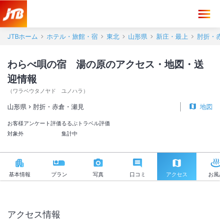
わらべ唄の宿 湯の原 アクセス・地図・送迎情報【JTB】＜肘折・赤
JTBホーム
ホテル・旅館・宿
東北
山形県
新庄・最上
肘折・
わらべ唄の宿 湯の原のアクセス・地図・送
迎情報
（
ワラベウタノヤド ユノハラ
）
山形県
肘折・赤倉・瀬見
地図
お客様アンケート評価
るるぶトラベル評価
対象外
集計中
基本情報
プラン
写真
口コミ
アクセス
お風
アクセス情報