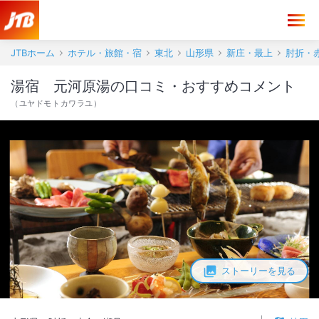
湯宿 元河原湯 口コミ・おすすめコメント＜肘折・赤倉・瀬見＞
JTBホーム
ホテル・旅館・宿
東北
山形県
新庄・最上
肘折・
湯宿 元河原湯の口コミ・おすすめコメント
（
ユヤドモトカワラユ
）
ストーリーを見る