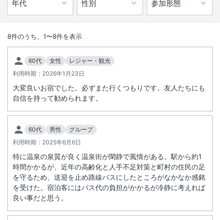
1
/
10
外観
8
件のうち、
1
〜
8
件を表示
温泉街から徒歩２分河畔に立地する閑静な佇まいの宿。赤みがかったに
60代
女性
レジャー・観光
ごり湯を展望の浴室で。炭火を囲み米沢牛や地元食材を楽しむ囲炉裏会
利用時期：
2026年1月23日
席が大好評。
大変良いお宿でした。必ずまた行くつもりです。友人たちにも
自信を持って勧められます。
総客室数
13
室
IN
チェックイン
14:30
/ OUT
チェックアウト
10:30
60代
男性
グループ
大浴場あり
温泉
利用時期：
2025年6月6日
駐車場あり
特に温泉の泉質が良く温泉街が閑静で風情がある。駅から約1
時間かかるが、近年の高齢化と人手不足対策と町村の住民の足
を守るため、送迎を止め路線バスにしたところがなかなか感銘
施設からのお知らせ
を受けた。宿泊客にはバス代の負担がかかるが冷静に考えれば
乗用車でお越しの場合は、道路の状況を詳しくご案内したいため事前に
良い事だと思う。
施設宛お電話をお願いします。
国道４５８号は、５～１０％弱の公配の続く道で冬季は凍結するおそれ