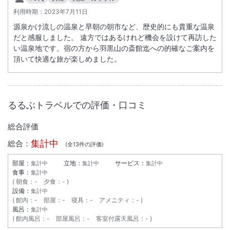
利用時期：
2023年7月11日
源泉かけ流しの温泉と早朝の朝市など、歴史的にも貴重な温泉
だと感服しました。 遠方ではあるけれど機会を設けて再訪した
い温泉地です。宿の方から羽黒山の斎館迄への的確なご案内を
頂いて快適な旅が楽しめました。
るるぶトラベルでの評価・口コミ
総合評価
集計中
総合：
(全
13
件の評価)
部屋：
立地：
サービス：
集計中
集計中
集計中
食事：
集計中
朝食
：
-
夕食
：
-
設備：
集計中
館内
：
-
部屋
：
-
寝具
：
-
アメニティ
：
-
風呂：
集計中
館内風呂
：
-
部屋風呂
：
-
客室付露天風呂
：
-