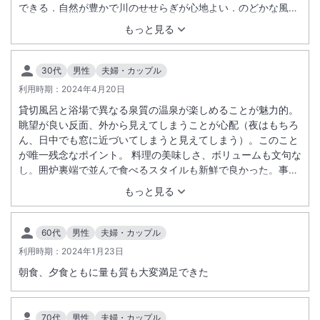
できる．自然が豊かで川のせせらぎが心地よい．のどかな風景
が疲れを癒してくれる．朝食，夕食ごとに女将さんがご挨拶に
もっと見る
出て来られるので感心しました．難点は重要文化財であるダム
に行く道が整っていなかったり，空き家が所々に散在してい
て，ガラスが割れていたり，障子がすだれのように破れていた
30代
男性
夫婦・カップル
り，せっかくののどかな風景が台無しになってしまっている。
利用時期：
2024年4月20日
貸切風呂と浴場で異なる泉質の温泉が楽しめることが魅力的。
眺望が良い反面、外から見えてしまうことが心配（夜はもちろ
ん、日中でも窓に近づいてしまうと見えてしまう）。このこと
が唯一残念なポイント。 料理の美味しさ、ボリュームも文句な
し。囲炉裏端で並んで食べるスタイルも新鮮で良かった。事前
に案内はあったものの、どんな料理なのか見返せるように献立
もっと見る
があったら旅の思い出にもなるかと。 館内、温泉、部屋ともに
清潔感あふれていてとても快適。 館内の湧き水「栃の井」 や
みつきなるほど美味しい美味しい水。湯上がりや朝目覚めのと
60代
男性
夫婦・カップル
きに最高。 駅から送迎サービスがあることも嬉しい。
利用時期：
2024年1月23日
朝食、夕食ともに量も質も大変満足できた
70代
男性
夫婦・カップル