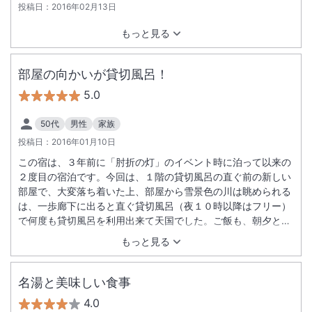
投稿日：
2016年02月13日
もっと見る
部屋の向かいが貸切風呂！
5.0
50代
男性
家族
投稿日：
2016年01月10日
この宿は、３年前に「肘折の灯」のイベント時に泊って以来の
２度目の宿泊です。今回は、１階の貸切風呂の直ぐ前の新しい
部屋で、大変落ち着いた上、部屋から雪景色の川は眺められる
は、一歩廊下に出ると直ぐ貸切風呂（夜１０時以降はフリー）
で何度も貸切風呂を利用出来て天国でした。ご飯も、朝夕とも
大変美味しく、会食場の囲炉裏の雰囲気も最高でした。難を言
もっと見る
えば、量が多すぎる事位でした。
名湯と美味しい食事
4.0