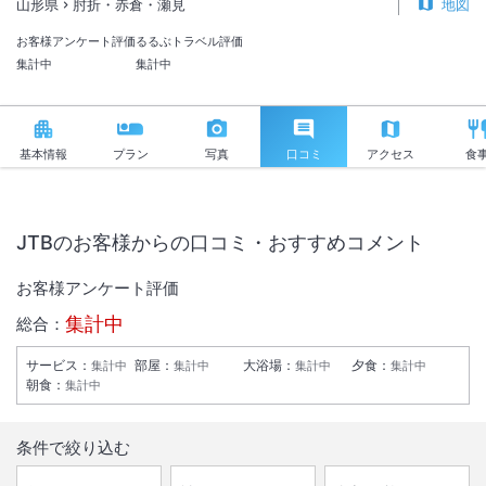
山形県
肘折・赤倉・瀬見
地図
お客様アンケート評価
るるぶトラベル評価
集計中
集計中
基本情報
プラン
写真
口コミ
アクセス
食
JTBのお客様からの口コミ・おすすめコメント
お客様アンケート評価
集計中
総合：
サービス
：
部屋
：
大浴場
：
夕食
：
集計中
集計中
集計中
集計中
朝食
：
集計中
条件で絞り込む