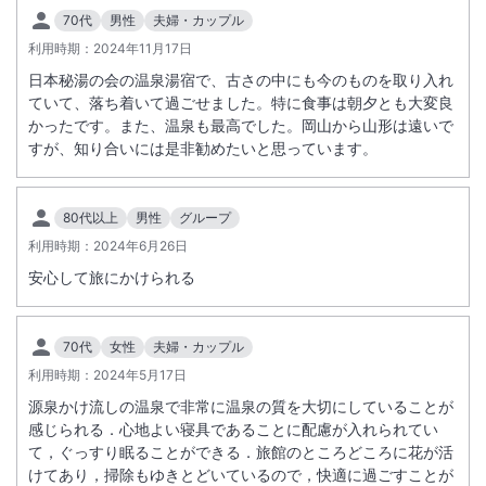
あり。スタッドレスタイヤ着用でおいで下さい。山形自動車道西川から
70代
男性
夫婦・カップル
は、冬期通行止となります。
利用時期：
2024年11月17日
日本秘湯の会の温泉湯宿で、古さの中にも今のものを取り入れ
ていて、落ち着いて過ごせました。特に食事は朝夕とも大変良
かったです。また、温泉も最高でした。岡山から山形は遠いで
すが、知り合いには是非勧めたいと思っています。
80代以上
男性
グループ
利用時期：
2024年6月26日
安心して旅にかけられる
70代
女性
夫婦・カップル
利用時期：
2024年5月17日
源泉かけ流しの温泉で非常に温泉の質を大切にしていることが
感じられる．心地よい寝具であることに配慮が入れられてい
て，ぐっすり眠ることができる．旅館のところどころに花が活
けてあり，掃除もゆきとどいているので，快適に過ごすことが