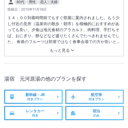
60代
男性
恋人・夫婦
投稿日：
2015年11月16日
１４：００到着時間前でもすぐ部屋に案内されました。もう少
し付近の見所（温泉街の散歩・朝市）を積極的におすすめがあ
っても良い。夕食は地元食材のアラカルト、肉料理、手打ちそ
ば、おにぎり、餅などなど盛りたくさんでたべきれませんでし
た。 食後のフルーツは部屋ではなく食事会場での方が良いと思
いました。
もっと見る
湯宿 元河原湯
の他のプランを探す
新幹線・JR
航空券
付きプラン
付きプラン
レンタカー
宿泊
付き
のみ