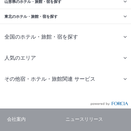
山形県のホテル・旅館・宿を探す
東北のホテル・旅館・宿を探す
全国のホテル・旅館・宿を探す
人気のエリア
札幌 ホテル
その他宿・ホテル・旅館関連 サービス
仙台 ホテル
国内旅行・国内ツアー
東京ディズニーリゾート(R)周辺 ホテル
JR・新幹線付きツアー
東京 ホテル
航空券付きツアー
東京ドーム ホテル
会社案内
ニュースリリース
現地観光・レジャーチケット
新宿 ホテル