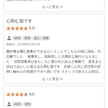
もっと見る
心和む宿です
5.0
50代
女性
恋人・夫婦
投稿日：
2016年02月23日
囲炉裏を囲む食事ができるということでこちらの宿に決め、大
正解でした 食事良し、温泉良しと大満足な旅行となりまし
た 古民芸家具があちこちに置かれた設えが素敵で、是非また
訪ねてみたいと思える心和む宿です 夫婦二人共に非日常の空
間に触れ心の洗濯ができた思いです スタッフの皆さんお世話に
なりました 玄関わきにこんこんと湧き出る名水のコーヒー本当
もっと見る
に美味しかったです
4.0
40代
女性