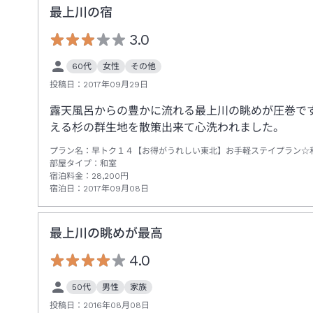
最上川の宿
3.0
60代
女性
その他
投稿日：
2017年09月29日
露天風呂からの豊かに流れる最上川の眺めが圧巻で
える杉の群生地を散策出来て心洗われました。
プラン名：
早トク１４【お得がうれしい東北】お手軽ステイプラン☆
部屋タイプ：
和室
宿泊料金：
28,200
円
宿泊日：
2017年09月08日
最上川の眺めが最高
4.0
50代
男性
家族
投稿日：
2016年08月08日