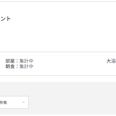
メント
部屋
：
集計中
大浴
朝食
：
集計中
形態