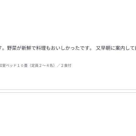
す。野菜が新鮮で料理もおいしかったです。 又早朝に案内して
和室ベッド１０畳（定員２～４名）／２食付