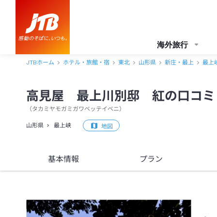
高見屋 最上川別邸 紅 口コミ・おすすめコメント＜最上峡＞
海外旅行
JTBホーム
ホテル・旅館・宿
東北
山形県
新庄・最上
最上
高見屋 最上川別邸 紅の口コミ
（
タカミヤモガミガワベッテイベニ
）
山形県
最上峡
地図
基本情報
プラン