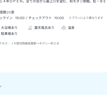
１４年ＯＰＥＮ。全ての窓から最上川を望む、和モダン旅館。紅－ＢＥ
室数
20
室
15:00
10:00
ックイン
/ チェックアウト
※プランにより異なります
大浴場あり
露天風呂あり
温泉
駐車場あり
クセス：
ＪＲ陸羽西線高屋駅→タクシー約５分
。