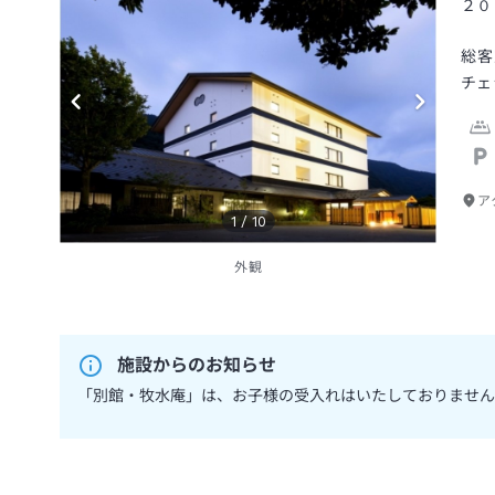
２０
総客
チェ
ア
1
/
10
外観
施設からのお知らせ
「別館・牧水庵」は、お子様の受入れはいたしておりません