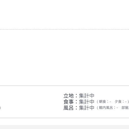
立地：
集計中
食事：
集計中
朝食
：
-
夕食
：
-
風呂：
集計中
館内風呂
：
-
部屋