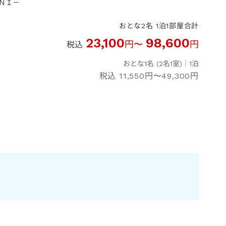
ＮＩ－
おとな
2
名
1
泊
1
部屋
合計
23,100
98,600
円
〜
円
税込
おとな1名 (
2
名1室)｜
1
泊
税込
11,550円〜49,300円