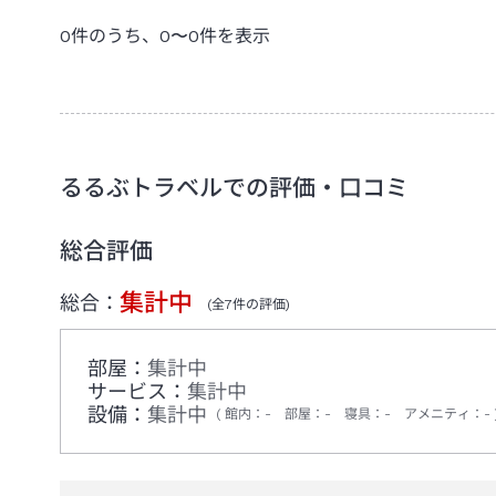
0
件のうち、
0
〜
0
件を表示
るるぶトラベルでの評価・口コミ
総合評価
集計中
総合：
(全
7
件の評価)
部屋：
集計中
サービス：
集計中
設備：
集計中
館内
：
-
部屋
：
-
寝具
：
-
アメニティ
：
-