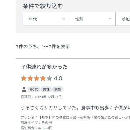
条件で絞り込む
年代
性別
参加
7
件のうち、
1
〜
7
件を表示
子供連れが多かった
4.0
60代
男性
家族
投稿日：
2023年02月27日
うるさくガサガサしていた。食事中も出歩く子供が
プラン名：
【基本】旬の味覚に舌鼓～紅特製「米の娘ぶたの錦しゃぶ
部屋タイプ：
その他
宿泊料金：
47,850
円