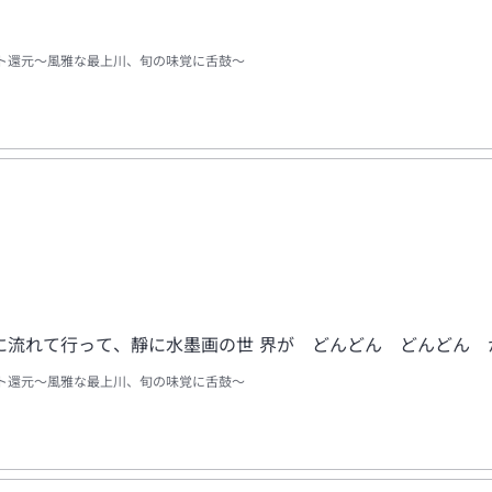
ト還元～風雅な最上川、旬の味覚に舌鼓～
に流れて行って、靜に水墨画の世 界が どんどん どんどん 
ト還元～風雅な最上川、旬の味覚に舌鼓～