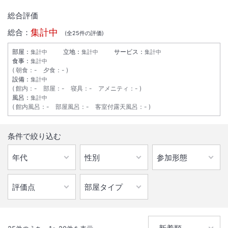
総合評価
集計中
総合：
(全
25
件の評価)
部屋：
立地：
サービス：
集計中
集計中
集計中
食事：
集計中
朝食
：
-
夕食
：
-
設備：
集計中
館内
：
-
部屋
：
-
寝具
：
-
アメニティ
：
-
風呂：
集計中
館内風呂
：
-
部屋風呂
：
-
客室付露天風呂
：
-
1
/
10
条件で絞り込む
外観
効能豊かな温泉や、地元の食材を使用したレストラン、自然光に包まれ
るロビーなど、ゆとりのあるスペースは一日の疲れを癒してくれます。
総客室数
39
室
IN
チェックイン
15:00
/ OUT
チェックアウト
10:00