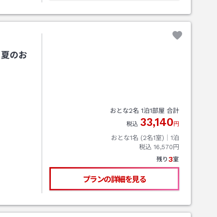
！夏のお
おとな
2
名
1
泊
1
部屋 合計
33,140
税込
円
おとな1名 (
2
名1室)｜
1
泊
税込
16,570円
3
残り
室
プランの詳細を見る