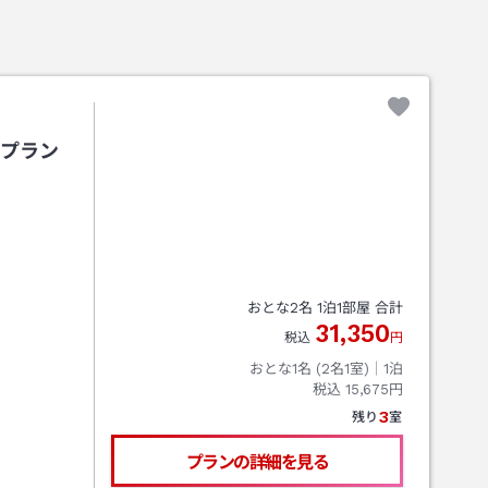
ルプラン
おとな
2
名
1
泊
1
部屋 合計
31,350
税込
円
おとな1名 (
2
名1室)｜
1
泊
税込
15,675円
3
残り
室
プランの詳細を見る