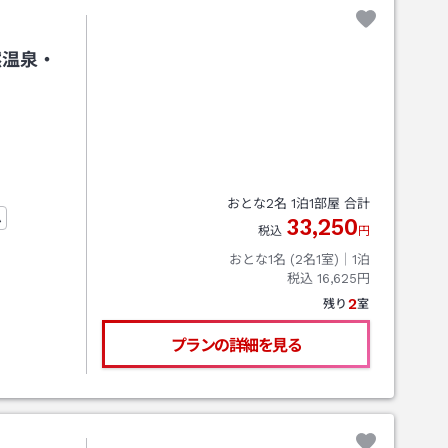
然温泉・
おとな
2
名
1
泊
1
部屋 合計
ム
33,250
税込
円
おとな1名 (
2
名1室)｜
1
泊
税込
16,625円
2
残り
室
プランの詳細を見る