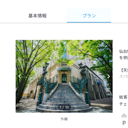
基本情報
プラン
仙台
を併
【天
スパ
専用
※1
総客
チェ
1
/
10
外観