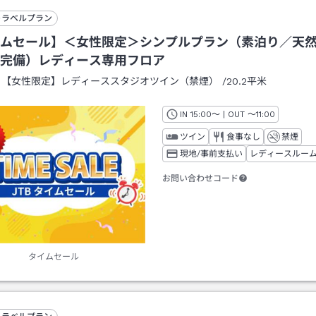
トラベルプラン
ムセール】＜女性限定＞シンプルプラン（素泊り／天
完備）レディース専用フロア
：
【女性限定】レディーススタジオツイン（禁煙）
/
20.2平米
IN
チェックイン
15:00
～ | OUT
チェックアウト
～
11:00
ツイン
食事なし
禁煙
現地/事前支払い
レディースルー
お問い合わせコード
タイムセール