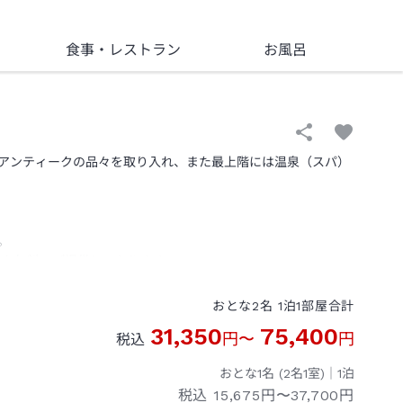
食事
・レストラン
お風呂
アンティークの品々を取り入れ、また最上階には温泉（スパ）
。
ーを無料でご提供しております。
おとな
2
名
1
泊
1
部屋
合計
31,350
75,400
円
〜
円
税込
おとな1名 (
2
名1室)｜
1
泊
税込
15,675円〜37,700円