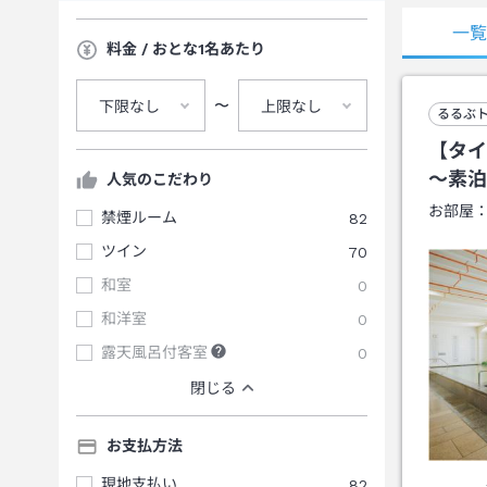
一
料金 / おとな1名あたり
〜
下限なし
上限なし
るるぶ
【タイ
～素泊
人気のこだわり
お部屋
禁煙ルーム
82
ツイン
70
和室
0
和洋室
0
露天風呂付客室
0
閉じる
お支払方法
現地支払い
82