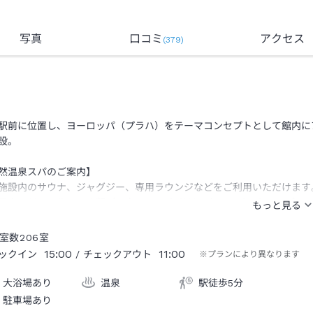
写真
口コミ
アクセス
(
379
)
駅前に位置し、ヨーロッパ（プラハ）をテーマコンセプトとして館内に
設。
然温泉スパのご案内】
施設内のサウナ、ジャグジー、専用ラウンジなどをご利用いただけます
ラウンジでアルコール類（※1）、ソフトドリンク・アイスキャンディ
 アルコール類の提供については一部制限がございます。
室数
206
室
15:00
11:00
ックイン
/ チェックアウト
※プランにより異なります
大浴場あり
温泉
駅徒歩5分
駐車場あり