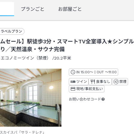
覧
プランごと
お部屋ごと
トラベルプラン
ムセール】駅徒歩3分・スマートTV全室導入★シンプ
り／天然温泉・サウナ完備
：
エコノミーツイン（禁煙）
/
20.2平米
IN
チェックイン
15:00
～ | OUT
チェックアウト
～
11:00
ツイン
食事なし
禁煙
現地/事前支払い
お問い合わせコード
スカイスパ「サラ・テレナ」