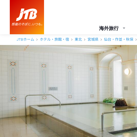
海外旅行
JTBホーム
ホテル・旅館・宿
東北
宮城県
仙台・作並・秋保