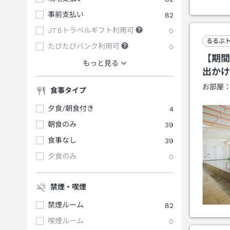
事前支払い
82
JTBトラベルギフト利用可
0
るるぶ
たびたびバンク利用可
0
【期間
もっと見る
出かけ
お部屋
食事タイプ
夕食/朝食付き
4
朝食のみ
39
食事なし
39
夕食のみ
0
禁煙・喫煙
禁煙ルーム
82
喫煙ルーム
0