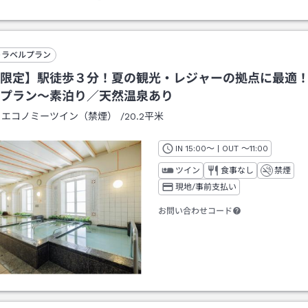
トラベルプラン
限定】駅徒歩３分！夏の観光・レジャーの拠点に最適
プラン～素泊り／天然温泉あり
：
エコノミーツイン（禁煙）
/
20.2平米
IN
チェックイン
15:00
～ | OUT
チェックアウト
～
11:00
ツイン
食事なし
禁煙
現地/事前支払い
お問い合わせコード