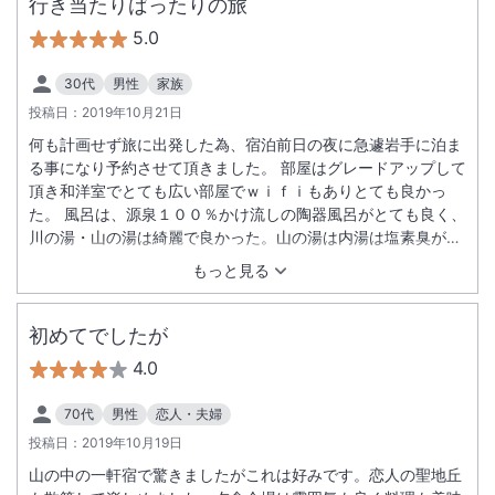
行き当たりばったりの旅
5.0
30代
男性
家族
投稿日：
2019年10月21日
何も計画せず旅に出発した為、宿泊前日の夜に急遽岩手に泊ま
る事になり予約させて頂きました。 部屋はグレードアップして
頂き和洋室でとても広い部屋でｗｉｆｉもありとても良かっ
た。 風呂は、源泉１００％かけ流しの陶器風呂がとても良く、
川の湯・山の湯は綺麗で良かった。山の湯は内湯は塩素臭があ
り外湯はカメムシが多かった。 夕食はハーフビュッフェで備え
もっと見る
付けの料理・バイキング料理、共に味付けがとても良く何を食
べても美味しく大満足。 従業員の皆様も挨拶や丁寧に案内して
頂き好印象。 後々知ったがプロが選ぶ日本のホテル・旅館１０
初めてでしたが
０選の上位に選ばれていて納得しました。 また岩手に行く機会
4.0
がありましたら宿泊させて頂きます。
70代
男性
恋人・夫婦
投稿日：
2019年10月19日
山の中の一軒宿で驚きましたがこれは好みです。恋人の聖地丘