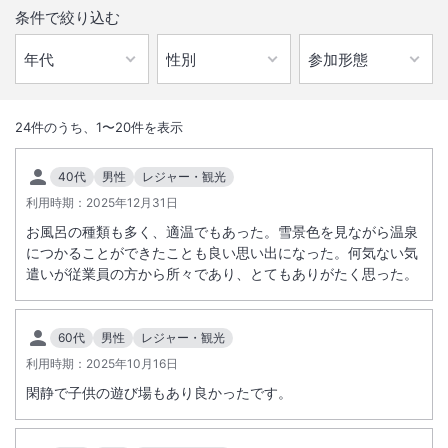
条件で絞り込む
1
/
10
外観
24
件のうち、
1
〜
20
件を表示
３つの大浴場、１７の浴槽で温泉三昧！新お食事処「里山ダイニング」
40代
男性
レジャー・観光
では里山の祝祭をコンセプトにした先付料理とビュッフェを提供。部屋
利用時期：
2025年12月31日
食も人気。ミキハウス子育て総研「ウェルカムベビーのお宿」。
お風呂の種類も多く、適温でもあった。雪景色を見ながら温泉
につかることができたことも良い思い出になった。何気ない気
遣いが従業員の方から所々であり、とてもありがたく思った。
総客室数
100
室
IN
チェックイン
15:00
/ OUT
チェックアウト
10:00
60代
男性
レジャー・観光
利用時期：
2025年10月16日
大浴場あり
温泉
閑静で子供の遊び場もあり良かったです。
駐車場あり