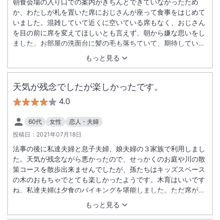
朝食会場の入り口での案内がきちんとできていなかったため
か、わたしが札を置いた席におじさんが座って食事をはじめて
いました。混雑していて近くに空いている席もなく、おじさん
を目の前に席を変えてほしいとも言えず、朝から嫌な思いをし
ました。お部屋の洗面台に髪の毛も落ちていて、期待していた
だけにとても残念でした。
もっと見る
天気が残念でしたが楽しかったです。
4.0
60代
女性
恋人・夫婦
投稿日：
2021年07月18日
法事の後に私達夫婦と息子夫婦、娘夫婦の３家族で利用しまし
た。天気が残念ながら悪かったので、せっかくのお庭や川の散
策コースを散歩出来ませんでしたが、孫たちはキッズスペース
の木のおもちゃでとても楽しかったようです。木育はいいです
ね。私達夫婦は夕食のバイキングを堪能しました。ただ席がか
なり離れた場所だったので、料理を見に行くのが大変で少し残
もっと見る
念でした。次回来る機会があったら夕食バイキングをもっとゆ