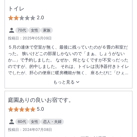
トイレ
2.0
70代
女性
家族
投稿日：
2025年05月09日
５月の連休で空室が無く、最後に残っていたのが６畳の和室だ
った。 狭いけどこの部屋しかないので「まぁ、しょうがない
か…」で予約しました。 なぜか、何となくですが不安っだった
のですが、的中しました。 それは、トイレは洗浄器付きトイレ
でしたが、肝心の便座に暖房機能が無く、 座るたびに「ひぇ～
ひぇ～」と飛び上がっていました。 暑い時期ならまだしも、ま
もっと見る
だ便座は冷たく感じる時期だったので 今どき暖房便座の無い宿
泊施設があることにびっくりしました。 前もってそれが分かっ
ていたら別のホテルにしました。 そういう詳しい情報が無かっ
庭園ありの良いお宿です。
たのが残念です。 それ以外はまぁ良かったですが、せっかくの
5.0
旅行があまり楽しいものにはならなかったです。
60代
女性
恋人・夫婦
投稿日：
2024年07月08日