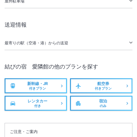
屋外駐車場
サステナビリティへの取り組み
送迎情報
施設からのお知らせ
・毎日開催のお祭り広場では、２０：３０～２１：００まで、無料で各
最寄りの駅（空港・港）からの送迎
種イベントをお楽しみいただけます。
・お部屋食は４名様まで、里山ダイニングは７名までとなります。
結びの宿 愛隣館
の他のプランを探す
・新花巻駅、花巻駅、花巻空港までの無料送迎あり（３日前までの要予
約）。
新幹線・JR
航空券
付きプラン
付きプラン
西和賀町沢内～ホテル間の銀河なめとこラインは冬期間通行止めとなり
ます。
レンタカー
宿泊
冬期間はチェーンやスタッドレスタイヤなどをご用意ください。
付き
のみ
＜
新花巻駅・花巻駅「送迎協力金」のご案内
＞
新花巻駅・花巻駅～愛隣館を運行している共同シャトルバス・愛隣館直
ご注意・ご案内
行便について、
※重要なお知らせです。必ず続きをご確認ください。