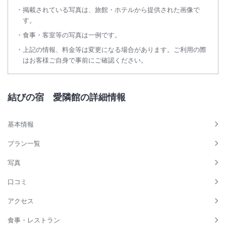
2026年9月1日(火) お迎え便より「送迎協力金」を導入させていただく
掲載されている写真は、旅館・ホテルから提供された画像で
こととなりました。
す。
・送迎バスご希望の方は3日前までの要予約となります（9/1より3歳以
食事・客室等の写真は一例です。
上100円）。
上記の情報、料金等は変更になる場合があります。ご利用の際
公式Webフォーム、またはお電話にて承ります。
はお客様ご自身で事前にご確認ください。
[お迎え（新花巻駅西口発）]：14:00★,15:10,15:50★,16:10,17:10
[お迎え（花巻駅東口発）]：14:15★,15:25,16:25,17:25
[お送り（当館発）]：9:00★,9:45,11:00★,13:10★
結びの宿 愛隣館の詳細情報
※花巻空港の送迎につきましてはお電話にてお問い合わせください
※★印は「花巻南温泉峡シャトルバス」（定刻発車）
基本情報
プラン一覧
写真
口コミ
アクセス
食事・レストラン