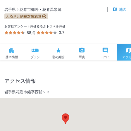
岩手県
花巻市郊外・花巻温泉郷
地図
ふるさと納税対象施設
お客様アンケート評価
るるぶトラベル評価
88点
3.7
基本情報
プラン
宿の紹介
写真
口コミ
アク
アクセス情報
岩手県花巻市鉛字西鉛２３