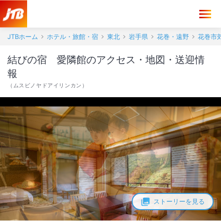
結びの宿 愛隣館 アクセス・地図・送迎情報【JTB】＜花巻市郊外・
JTBホーム
ホテル・旅館・宿
東北
岩手県
花巻・遠野
花巻市
結びの宿 愛隣館のアクセス・地図・送迎情
報
（
ムスビノヤドアイリンカン
）
ストーリーを見る