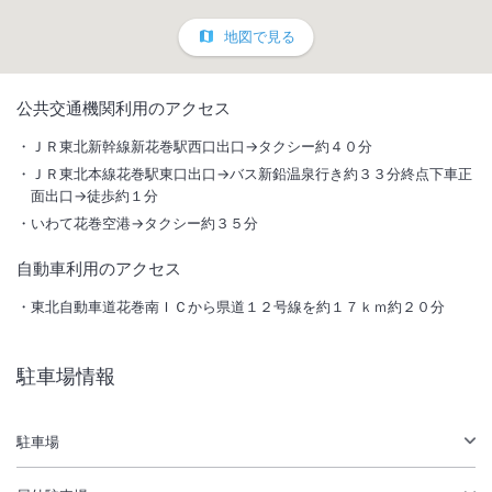
地図で見る
1
/
10
公共交通機関利用のアクセス
外観
ＪＲ東北新幹線新花巻駅西口出口→タクシー約４０分
ＪＲ東北本線花巻駅東口出口→バス新鉛温泉行き約３３分終点下車正
３つの大浴場、１７の浴槽で温泉三昧！新お食事処「里山ダイニング」
面出口→徒歩約１分
では里山の祝祭をコンセプトにした先付料理とビュッフェを提供。部屋
いわて花巻空港→タクシー約３５分
食も人気。ミキハウス子育て総研「ウェルカムベビーのお宿」。
自動車利用のアクセス
東北自動車道花巻南ＩＣから県道１２号線を約１７ｋｍ約２０分
総客室数
100
室
IN
チェックイン
15:00
/ OUT
チェックアウト
10:00
駐車場情報
大浴場あり
温泉
駐車場
駐車場あり