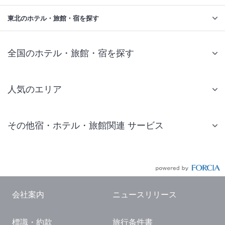
東北のホテル・旅館・宿を探す
全国のホテル・旅館・宿を探す
人気のエリア
札幌 ホテル
その他宿・ホテル・旅館関連 サービス
仙台 ホテル
国内旅行・国内ツアー
東京ディズニーリゾート(R)周辺 ホテル
JR・新幹線付きツアー
東京 ホテル
航空券付きツアー
東京ドーム ホテル
会社案内
ニュースリリース
現地観光・レジャーチケット
新宿 ホテル
標識・約款
旅行条件書