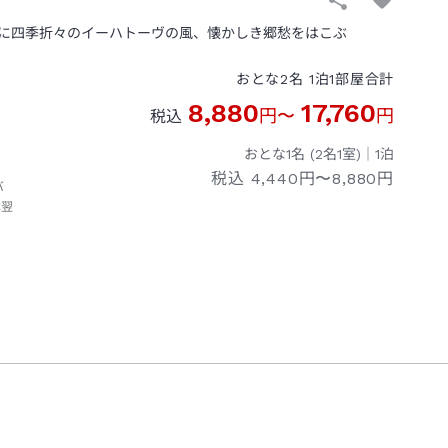
に四季折々のイーハトーヴの風、懐かしき郷愁をはこぶ
おとな
2
名
1
泊
1
部屋
合計
8,880
17,760
円
〜
円
税込
おとな1名 (
2
名1室)｜
1
泊
税込
4,440円〜8,880円
バ
本翌