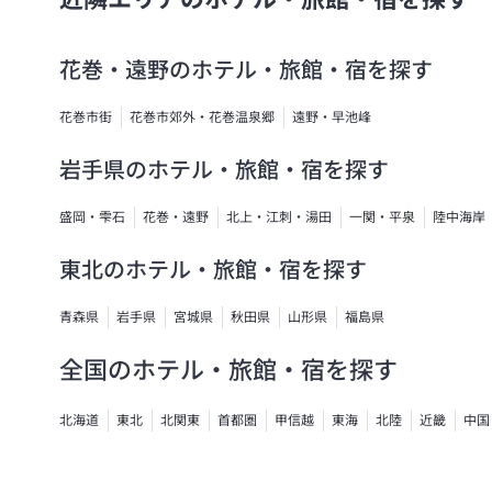
花巻・遠野のホテル・旅館・宿を探す
花巻市街
花巻市郊外・花巻温泉郷
遠野・早池峰
岩手県のホテル・旅館・宿を探す
盛岡・雫石
花巻・遠野
北上・江刺・湯田
一関・平泉
陸中海岸
東北のホテル・旅館・宿を探す
青森県
岩手県
宮城県
秋田県
山形県
福島県
全国のホテル・旅館・宿を探す
北海道
東北
北関東
首都圏
甲信越
東海
北陸
近畿
中国