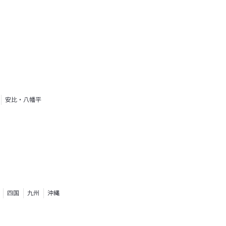
安比・八幡平
四国
九州
沖縄