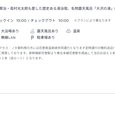
賢治・高村光太郎も愛した歴史ある湯治宿、名物露天風呂「大沢の湯」
15:00
10:00
ックイン
/ チェックアウト
※プランにより異なります
大浴場あり
露天風呂あり
温泉
無線LAN
駐車場あり
クセス：
ＪＲ御利用の方には花巻南温泉峡共同運行となります定時運行の無料送迎
ご用意しております。新幹線新花巻駅より東北本線花巻駅を経由して当日お迎え３
り２本（逆ルート）となります。