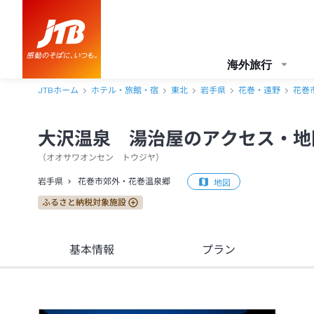
大沢温泉 湯治屋 アクセス・地図・送迎情報【JTB】＜花巻市郊外・
海外旅行
JTBホーム
ホテル・旅館・宿
東北
岩手県
花巻・遠野
花巻
大沢温泉 湯治屋のアクセス・地
（
オオサワオンセン トウジヤ
）
岩手県
花巻市郊外・花巻温泉郷
地図
ふるさと納税対象施設
基本情報
プラン