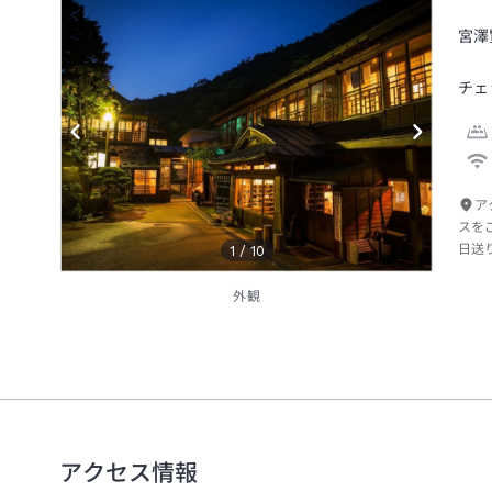
宮澤
チェ
ア
スを
日送
1
/
10
外観
アクセス情報