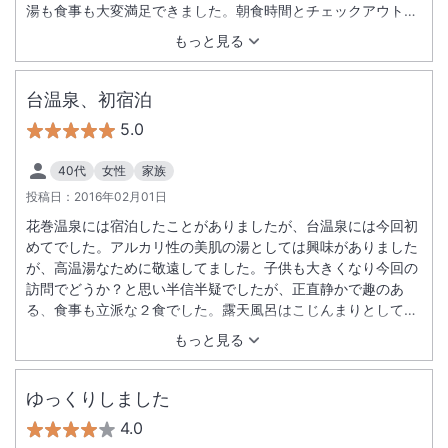
湯も食事も大変満足できました。朝食時間とチェックアウトの
時間がもう少し長ければ…。一人旅でも利用したいと私は思い
もっと見る
ました。
台温泉、初宿泊
5.0
40代
女性
家族
投稿日：
2016年02月01日
花巻温泉には宿泊したことがありましたが、台温泉には今回初
めてでした。アルカリ性の美肌の湯としては興味がありました
が、高温湯なために敬遠してました。子供も大きくなり今回の
訪問でどうか？と思い半信半疑でしたが、正直静かで趣のあ
る、食事も立派な２食でした。露天風呂はこじんまりとしてま
したが、野趣溢れる素敵なお風呂でした。また機会があれば是
もっと見る
非宿泊したいと思いました。 ＊ 夕食をかなり遅くまで配慮
していただきありがとうございました。
ゆっくりしました
4.0