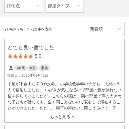
21
件のうち、
1
〜
20
件を表示
とても良い宿でした
5.0
40代
女性
家族
投稿日：
2025年09月12日
手足が不自由な７０代の親、小学校低学年の子ども、夫婦の５
人で宿泊しました。 いびきが気になるので部屋の音が漏れない
宿を探していましたが、こちらの宿は、 隣の部屋で声の大きめ
な子どもが話しても、全く聞こえないので安心して滞在するこ
とができました。ただし、廊下の声は少し聞こえるので、子ど
もにも廊下では声を小さくするよう注意しました。 スタッフの
もっと見る
方々も本当に皆さん、適度な距離感で、必要な時に必要な親切
をくださて、気持ちよかったです。 大きくて派手な感じではあ