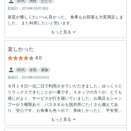
50代
男性
ひとり
投稿日：
2019年09月18日
泉質が優しくたいへん良かった。 食事もお部屋も大変満足しま
した。 また利用したいと思います。
もっと見る
楽しかった
4.0
60代
女性
家族
投稿日：
2019年09月04日
８月１９日一泊二日で利用させていただきました。ゆっくりと
リラックスできたことが一番です。スタッフの方々が、とても
感じがよく、サービスが行き届いていました。お風呂もシャン
プーが３種類あり、バスタオルも脱衣所にたくさん備えてあ
り、安心です。お食事も色々出て、美味しかったし、平安貴族
のようなしつらいで、家族ごとに仕切ってあったのが、閉鎖感
もっと見る
がなく、かつプライベートが保たれているのは、工夫されてい
るなーとおもいました。