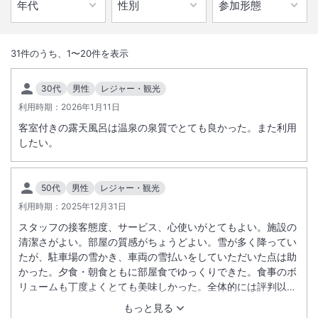
1
/
10
外観
31
件のうち、
1
〜
20
件を表示
温泉街の一番奥にあり、純和風の建物と静けさが旅の疲れをいやしま
30代
男性
レジャー・観光
す。地元の食材を生かした月替りの会席料理も自慢です。
利用時期：
2026年1月11日
客室付きの露天風呂は温泉の泉質でとても良かった。また利用
総客室数
22
室
IN
チェックイン
15:00
/ OUT
チェックアウト
10:00
したい。
大浴場あり
露天風呂あり
50代
男性
レジャー・観光
温泉
駐車場あり
利用時期：
2025年12月31日
スタッフの接客態度、サービス、心使いがとてもよい。施設の
清潔さがよい。部屋の質感がちょうどよい。雪が多く降ってい
サステナビリティへの取り組み
たが、駐車場の雪かき、車両の雪払いをしていただいた点は助
かった。夕食・朝食ともに部屋食でゆっくりできた。食事のボ
リュームも丁度よくとても美味しかった。全体的には評判以上
施設からのお知らせ
によかった。
もっと見る
お食事場所は基本的には宴会場での会場食でお願いしておりますが、お