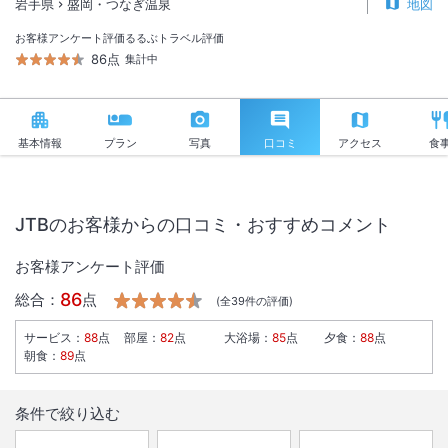
岩手県
盛岡・つなぎ温泉
地図
お客様アンケート評価
るるぶトラベル評価
86点
集計中
基本情報
プラン
写真
口コミ
アクセス
食
JTBのお客様からの口コミ・おすすめコメント
お客様アンケート評価
86
総合：
点
(全
39
件の評価)
サービス
：
88
点
部屋
：
82
点
大浴場
：
85
点
夕食
：
88
点
朝食
：
89
点
条件で絞り込む