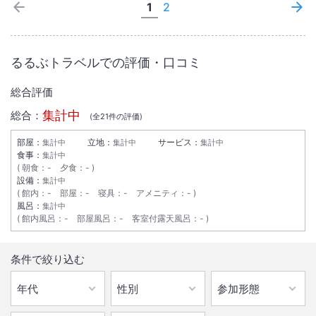
1
2
るるぶトラベルでの評価・口コミ
総合評価
集計中
総合：
(全
21
件の評価)
部屋：
立地：
サービス：
集計中
集計中
集計中
食事：
集計中
朝食
：
-
夕食
：
-
設備：
集計中
館内
：
-
部屋
：
-
寝具
：
-
アメニティ
：
-
風呂：
集計中
館内風呂
：
-
部屋風呂
：
-
客室付露天風呂
：
-
条件で絞り込む