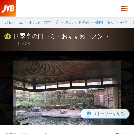
四季亭 口コミ・おすすめコメント＜盛岡・つなぎ温泉＞
JTBホーム
ホテル・旅館・宿
東北
岩手県
盛岡・雫石
盛岡・
四季亭の口コミ・おすすめコメント
（
シキテイ
）
ストーリーを見る