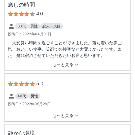
りませんが、こじんまりとした中で、宿泊客の快適さを追求し
癒しの時間
た居心地の良さがあります。 お料理も大変美味しかったです。
4.0
たくさん食べる若い人には少し量は足りないかもしれません。
親の体を考えると、もう家族での宿泊は最後かもしれないと考
60代
男性
恋人・夫婦
えながらの宿泊でした。 家族みんなが大満足で、とても良い時
投稿日：
2023年04月01日
間を過ごすことができました。
大変良い時間を過ごすことができました。落ち着いた雰囲
気、おいしい食事、笑顔での接客など大変よかったです。ま
た、是非宿泊させていただきたいお宿と思います。
もっと見る
5.0
40代
男性
投稿日：
2022年09月29日
もっと見る
静かな環境