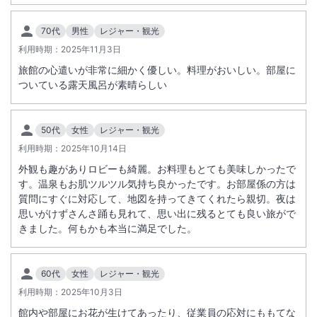
まかせいただきます。当日の状況によりましてお部屋食でご用意させて
いただく場合もございます。
70代
男性
レジャー・観光
冬期は路面が凍結するおそれがあります。
利用時期：
2025年11月3日
旅館の心遣いが非常に細かく優しい。料理がおいしい。部屋に
ついている露天風呂が素晴らしい
50代
女性
レジャー・観光
利用時期：
2025年10月14日
外観も趣がありロビーも綺麗。お料理もとても美味しかったで
す。温泉もお肌ツルツル気持ち良かったです。お部屋係の方は
質問にすぐに対応して、地図を持ってきてくれたら親切。夜は
思いがけずさんさ踊も見れて、思い出に残るとても良い旅がで
きました。何もかも本当に満足でした。
60代
女性
レジャー・観光
利用時期：
2025年10月3日
館内や部屋にお花が生けてあったり、従業員の応対にももてな