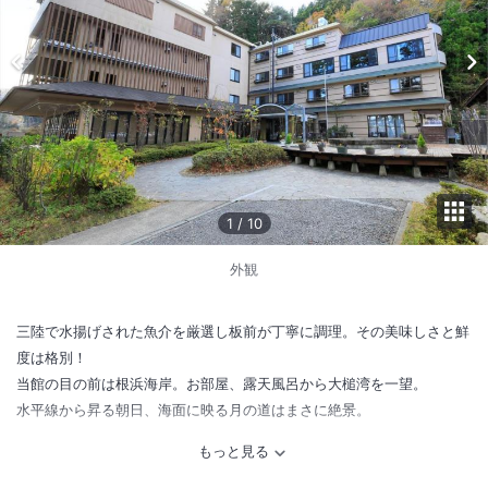
1
/
10
外観
三陸で水揚げされた魚介を厳選し板前が丁寧に調理。その美味しさと鮮
度は格別！
当館の目の前は根浜海岸。お部屋、露天風呂から大槌湾を一望。
水平線から昇る朝日、海面に映る月の道はまさに絶景。