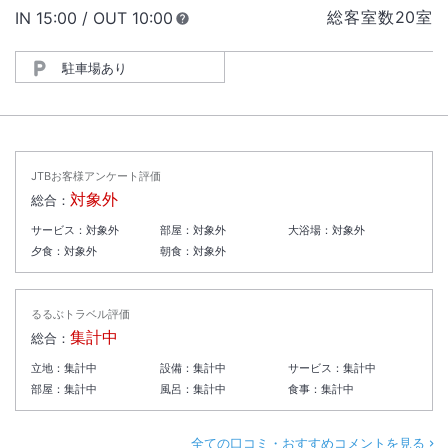
総客室数
20
室
IN
チェックイン
15:00
/ OUT
チェックアウト
10:00
駐車場あり
JTBお客様アンケート評価
対象外
総合：
サービス：
対象外
部屋：
対象外
大浴場：
対象外
夕食：
対象外
朝食：
対象外
るるぶトラベル評価
集計中
総合：
立地：
集計中
設備：
集計中
サービス：
集計中
部屋：
集計中
風呂：
集計中
食事：
集計中
全ての口コミ・おすすめコメントを見る