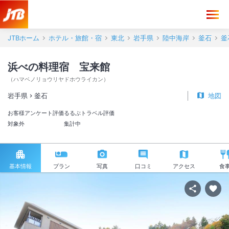
JTBホーム
ホテル・旅館・宿
東北
岩手県
陸中海岸
釜石
釜
浜べの料理宿 宝来館
（
ハマベノリョウリヤドホウライカン
）
岩手県
釜石
地図
お客様アンケート評価
るるぶトラベル評価
対象外
集計中
基本情報
プラン
写真
口コミ
アクセス
食