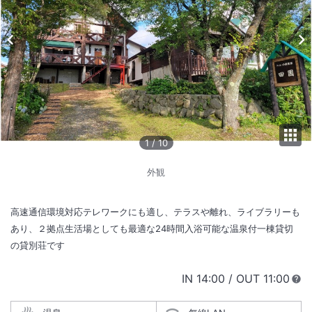
1
/
10
外観
高速通信環境対応テレワークにも適し、テラスや離れ、ライブラリーも
あり、２拠点生活場としても最適な24時間入浴可能な温泉付一棟貸切
の貸別荘です
IN
チェックイン
14:00
/ OUT
チェック
11:00