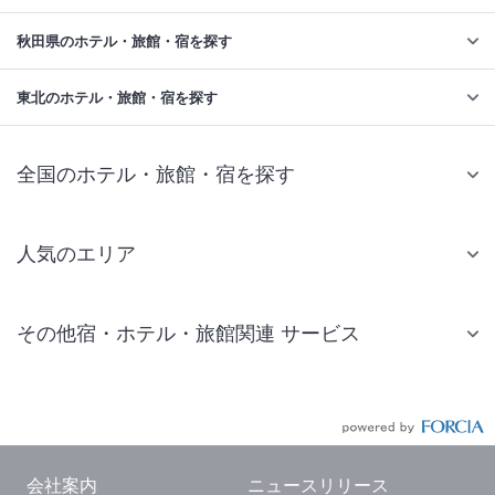
秋田県のホテル・旅館・宿を探す
東北のホテル・旅館・宿を探す
全国のホテル・旅館・宿を探す
人気のエリア
札幌 ホテル
その他宿・ホテル・旅館関連 サービス
仙台 ホテル
国内旅行・国内ツアー
東京ディズニーリゾート(R)周辺 ホテル
JR・新幹線付きツアー
東京 ホテル
航空券付きツアー
東京ドーム ホテル
会社案内
ニュースリリース