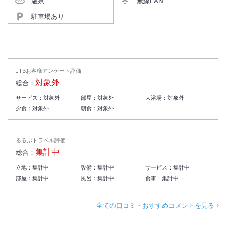
温泉
無線LAN
駐車場あり
JTBお客様アンケート評価
対象外
総合：
サービス：
対象外
部屋：
対象外
大浴場：
対象外
夕食：
対象外
朝食：
対象外
るるぶトラベル評価
集計中
総合：
立地：
集計中
設備：
集計中
サービス：
集計中
部屋：
集計中
風呂：
集計中
食事：
集計中
全ての口コミ・おすすめコメントを見る