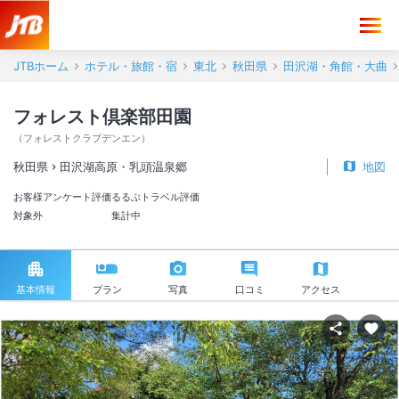
JTBホーム
ホテル・旅館・宿
東北
秋田県
田沢湖・角館・大曲
フォレスト倶楽部田園
（
フォレストクラブデンエン
）
秋田県
田沢湖高原・乳頭温泉郷
地図
お客様アンケート評価
るるぶトラベル評価
対象外
集計中
基本情報
プラン
写真
口コミ
アクセス