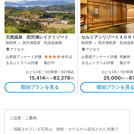
天然温泉 田沢湖レイクリゾート
セルリアンリゾートＡＯＮ
秋田県
田沢湖高原・乳頭温泉郷
秋田県
田沢湖高原・乳頭温泉
アクセス
アクセス
お客様アンケート評価
81点
お客様アンケート評価
対象外
るるぶトラベル評価
集計中
るるぶトラベル評価
集計中
おとな
2
名
｜
1
泊
1
部屋｜合計税込
おとな
2
名
｜
1
泊
1
部屋
15,414
82,278
25,000
8
円 〜
円
円 〜
宿泊プランを見る
宿泊プランを見
ご注意・ご案内
掲載されている写真は、旅館・ホテルから提供された画像で