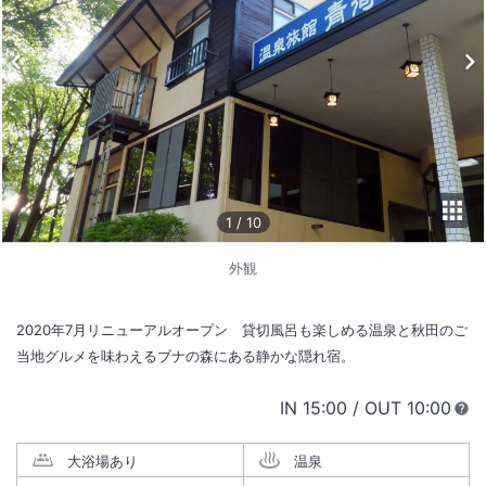
1
/
10
外観
2020年7月リニューアルオープン 貸切風呂も楽しめる温泉と秋田のご
当地グルメを味わえるブナの森にある静かな隠れ宿。
IN
チェックイン
15:00
/ OUT
チェック
10:00
大浴場あり
温泉