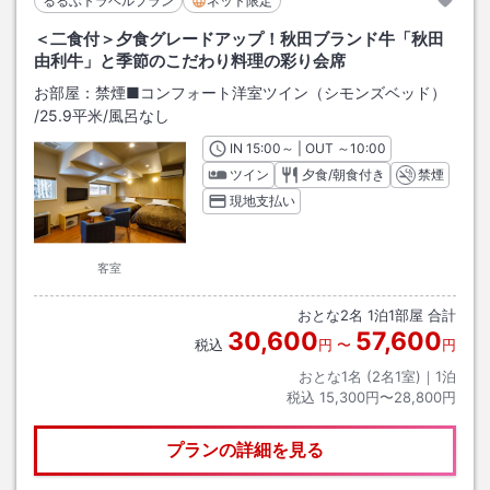
るるぶトラベルプラン
ネット限定
＜二食付＞夕食グレードアップ！秋田ブランド牛「秋田
由利牛」と季節のこだわり料理の彩り会席
お部屋：
禁煙■コンフォート洋室ツイン（シモンズベッド）
/
25.9平米
/風呂なし
IN
チェックイン
15:00
～ | OUT
チェックアウト
～
10:00
ツイン
夕食/朝食付き
禁煙
現地支払い
客室
おとな
2
名
1
泊
1
部屋 合計
30,600
57,600
税込
円
〜
円
おとな1名 (
2
名1室)｜
1
泊
税込
15,300円〜28,800円
プランの詳細を見る