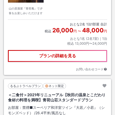
山の居酒屋『青荷庵』で夕
食をお楽しみいただけます
おとな
2
名
1
泊
1
部屋 合計
26,000
48,000
税込
円
〜
円
おとな1名 (
2
名1室)｜
1
泊
税込
13,000円〜24,000円
プランの詳細を見る
お問い合わせコード
るるぶトラベルプラン
ネット限定
＜二食付＞2021年リニューアル【秋田の温泉とこだわり
食材の料理を満喫】青荷山荘スタンダードプラン
お部屋：
禁煙■スーペリア和洋室ツイン『大若／小若』（シ
モンズベッド）
/
26.4平米
/風呂なし