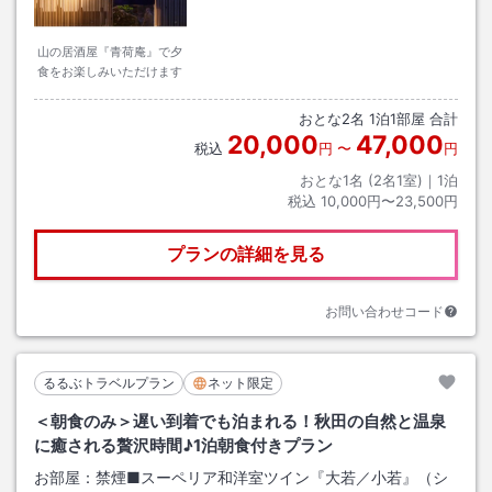
山の居酒屋『青荷庵』で夕
食をお楽しみいただけます
おとな
2
名
1
泊
1
部屋 合計
20,000
47,000
税込
円
〜
円
おとな1名 (
2
名1室)｜
1
泊
税込
10,000円〜23,500円
プランの詳細を見る
お問い合わせコード
るるぶトラベルプラン
ネット限定
＜朝食のみ＞遅い到着でも泊まれる！秋田の自然と温泉
に癒される贅沢時間♪1泊朝食付きプラン
お部屋：
禁煙■スーペリア和洋室ツイン『大若／小若』（シ