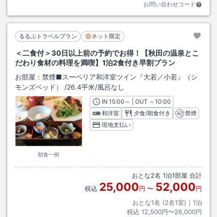
お問い合わせコード
るるぶトラベルプラン
ネット限定
＜二食付＞30日以上前の予約でお得！【秋田の温泉とこ
だわり食材の料理を満喫】1泊2食付き早割プラン
お部屋：
禁煙■スーペリア和洋室ツイン『大若／小若』（シ
モンズベッド）
/
26.4平米
/風呂なし
IN
チェックイン
15:00
～ | OUT
チェックアウト
～
10:00
和洋室
夕食/朝食付き
禁煙
現地支払い
朝食一例
おとな
2
名
1
泊
1
部屋 合計
25,000
52,000
税込
円
〜
円
おとな1名 (
2
名1室)｜
1
泊
税込
12,500円〜26,000円