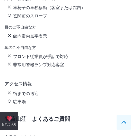
車椅子の単独移動（客室または館内）
玄関前のスロープ
目のご不自由な方
館内案内点字表示
耳のご不自由な方
フロント従業員が手話で対応
非常用警報ランプ対応客室
アクセス情報
宿までの送迎
駐車場
青荷山荘
よくあるご質問
ペー
お気に入り