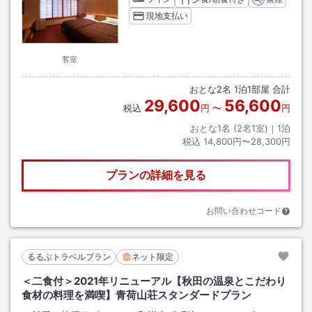
現地支払い
客室
おとな
2
名
1
泊
1
部屋 合計
29,600
56,600
税込
円
〜
円
おとな1名 (
2
名1室)｜
1
泊
税込
14,800円〜28,300円
プランの詳細を見る
お問い合わせコード
るるぶトラベルプラン
ネット限定
＜二食付＞2021年リニューアル【秋田の温泉とこだわり
食材の料理を満喫】青荷山荘スタンダードプラン