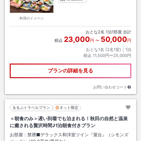
料理のイメージ
おとな
2
名
1
泊
1
部屋 合計
23,000
50,000
税込
円
〜
円
おとな1名 (
2
名1室)｜
1
泊
税込
11,500円〜25,000円
プランの詳細を見る
お問い合わせコード
るるぶトラベルプラン
ネット限定
＜朝食のみ＞遅い到着でも泊まれる！秋田の自然と温泉
に癒される贅沢時間♪1泊朝食付きプラン
お部屋：
禁煙■デラックス和洋室ツイン『屋台』（シモンズ