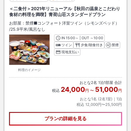
＜二食付＞2021年リニューアル【秋田の温泉とこだわり
食材の料理を満喫】青荷山荘スタンダードプラン
お部屋：
禁煙■コンフォート洋室ツイン（シモンズベッド）
/
25.9平米
/風呂なし
IN
チェックイン
15:00
～ | OUT
チェックアウト
～
10:00
ツイン
夕食/朝食付き
禁煙
現地支払い
料理のイメージ
おとな
2
名
1
泊
1
部屋 合計
24,000
51,000
税込
円
〜
円
おとな1名 (
2
名1室)｜
1
泊
税込
12,000円〜25,500円
プランの詳細を見る