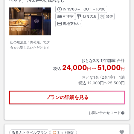
ベッド）
/
40.9平米
/風呂なし
IN
チェックイン
15:00
～ | OUT
チェックアウト
～
10:00
和洋室
朝食のみ
禁煙
現地支払い
山の居酒屋『青荷庵』で夕
食をお楽しみいただけます
おとな
2
名
1
泊
1
部屋 合計
24,000
51,000
税込
円
〜
円
おとな1名 (
2
名1室)｜
1
泊
税込
12,000円〜25,500円
プランの詳細を見る
お問い合わせコード
るるぶトラベルプラン
ネット限定