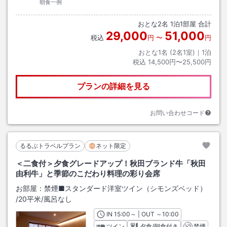
朝食一例
おとな
2
名
1
泊
1
部屋 合計
29,000
51,000
税込
円
〜
円
おとな1名 (
2
名1室)｜
1
泊
税込
14,500円〜25,500円
プランの詳細を見る
お問い合わせコード
るるぶトラベルプラン
ネット限定
＜二食付＞夕食グレードアップ！秋田ブランド牛「秋田
由利牛」と季節のこだわり料理の彩り会席
お部屋：
禁煙■スタンダード洋室ツイン（シモンズベッド）
/
20平米
/風呂なし
IN
チェックイン
15:00
～ | OUT
チェックアウト
～
10:00
ツイン
夕食/朝食付き
禁煙