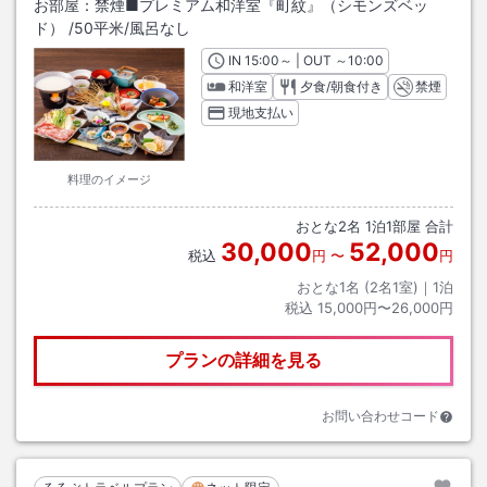
お部屋：
禁煙■プレミアム和洋室『町紋』（シモンズベッ
ド）
/
50平米
/風呂なし
IN
チェックイン
15:00
～ | OUT
チェックアウト
～
10:00
和洋室
夕食/朝食付き
禁煙
現地支払い
料理のイメージ
おとな
2
名
1
泊
1
部屋 合計
30,000
52,000
税込
円
〜
円
おとな1名 (
2
名1室)｜
1
泊
税込
15,000円〜26,000円
プランの詳細を見る
お問い合わせコード