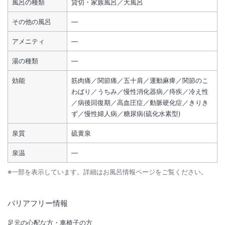
風呂の種類
貸切・家族風呂／大風呂
その他の風呂
―
アメニティ
―
湯の種類
―
効能
筋肉痛／関節痛／五十肩／運動麻痺／関節のこ
わばり／うちみ／慢性消化器病／痔疾／冷え性
／病後回復期／高血圧症／動脈硬化症／きりき
ず／慢性婦人病／糖尿病(硫化水素型)
泉質
硫黄泉
泉温
―
※一部を表示しています。詳細はお風呂情報ページをご覧ください。
バリアフリー情報
足元の心配な方・車椅子の方