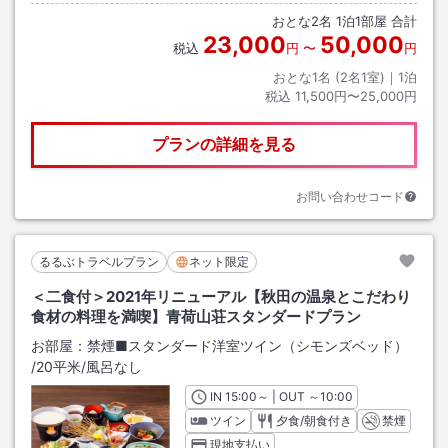
おとな
2
名
1
泊
1
部屋 合計
23,000
50,000
税込
円
〜
円
おとな1名 (
2
名1室)｜
1
泊
税込
11,500円〜25,000円
プランの詳細を見る
お問い合わせコード
るるぶトラベルプラン
ネット限定
＜二食付＞2021年リニューアル【秋田の温泉とこだわり
食材の料理を満喫】青荷山荘スタンダードプラン
お部屋：
禁煙■スタンダード洋室ツイン（シモンズベッド）
/
20平米
/風呂なし
IN
チェックイン
15:00
～ | OUT
チェックアウト
～
10:00
ツイン
夕食/朝食付き
禁煙
現地支払い