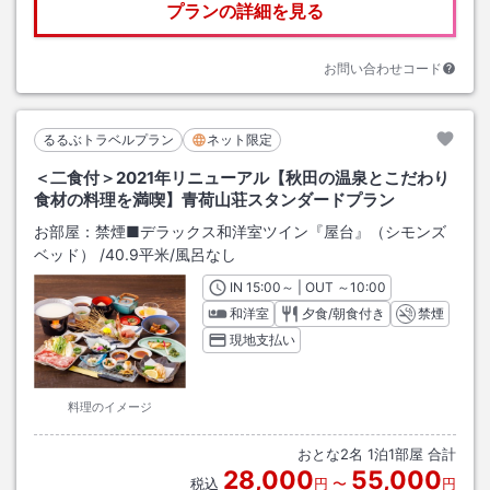
プランの詳細を見る
お問い合わせコード
るるぶトラベルプラン
ネット限定
＜二食付＞2021年リニューアル【秋田の温泉とこだわり
食材の料理を満喫】青荷山荘スタンダードプラン
お部屋：
禁煙■デラックス和洋室ツイン『屋台』（シモンズ
ベッド）
/
40.9平米
/風呂なし
IN
チェックイン
15:00
～ | OUT
チェックアウト
～
10:00
和洋室
夕食/朝食付き
禁煙
現地支払い
料理のイメージ
おとな
2
名
1
泊
1
部屋 合計
28,000
55,000
税込
円
〜
円