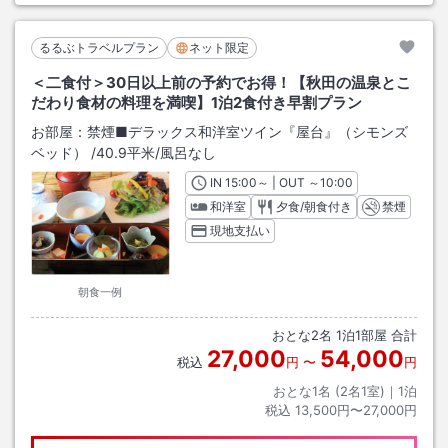
るるぶトラベルプラン
ネット限定
＜二食付＞30日以上前の予約でお得！【秋田の温泉とこ
だわり食材の料理を満喫】1泊2食付き早割プラン
お部屋：
禁煙■デラックス和洋室ツイン『屋台』（シモンズ
ベッド）
/
40.9平米
/風呂なし
IN
チェックイン
15:00
～ | OUT
チェックアウト
～
10:00
和洋室
夕食/朝食付き
禁煙
現地支払い
朝食一例
おとな
2
名
1
泊
1
部屋 合計
27,000
54,000
税込
円
〜
円
おとな1名 (
2
名1室)｜
1
泊
税込
13,500円〜27,000円