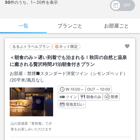
30
件のうち、
1～20
件を表示
一覧
プランごと
お部屋ごと
るるぶトラベルプラン
ネット限定
＜朝食のみ＞遅い到着でも泊まれる！秋田の自然と温泉
に癒される贅沢時間♪1泊朝食付きプラン
お部屋：
禁煙■スタンダード洋室ツイン（シモンズベッド）
/
20平米
/風呂なし
IN
チェックイン
15:00
～ | OUT
チェックアウト
～
10:00
ツイン
朝食のみ
禁煙
現地支払い
山の居酒屋『青荷庵』で夕
食をお楽しみいただけます