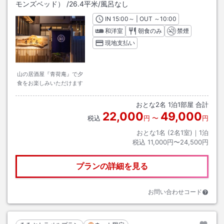
モンズベッド）
/
26.4平米
/風呂なし
IN
チェックイン
15:00
～ | OUT
チェックアウト
～
10:00
和洋室
朝食のみ
禁煙
現地支払い
山の居酒屋『青荷庵』で夕
食をお楽しみいただけます
おとな
2
名
1
泊
1
部屋 合計
22,000
49,000
税込
円
〜
円
おとな1名 (
2
名1室)｜
1
泊
税込
11,000円〜24,500円
プランの詳細を見る
お問い合わせコード