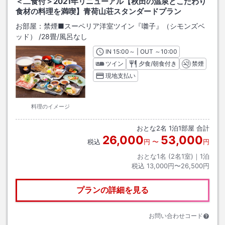
＜二食付＞2021年リニューアル【秋田の温泉とこだわり
食材の料理を満喫】青荷山荘スタンダードプラン
お部屋：
禁煙■スーペリア洋室ツイン『囃子』（シモンズベ
ッド）
/
28畳
/風呂なし
IN
チェックイン
15:00
～ | OUT
チェックアウト
～
10:00
ツイン
夕食/朝食付き
禁煙
現地支払い
料理のイメージ
おとな
2
名
1
泊
1
部屋 合計
26,000
53,000
税込
円
〜
円
おとな1名 (
2
名1室)｜
1
泊
税込
13,000円〜26,500円
プランの詳細を見る
お問い合わせコード