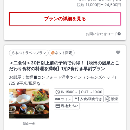
税込
11,000円〜24,500円
プランの詳細を見る
お問い合わせコード
るるぶトラベルプラン
ネット限定
＜二食付＞30日以上前の予約でお得！【秋田の温泉とこ
だわり食材の料理を満喫】1泊2食付き早割プラン
お部屋：
禁煙■コンフォート洋室ツイン（シモンズベッド）
/
25.9平米
/風呂なし
IN
チェックイン
15:00
～ | OUT
チェックアウト
～
10:00
ツイン
夕食/朝食付き
禁煙
現地支払い
朝食一例