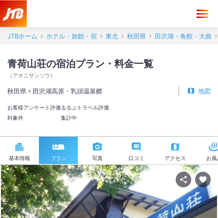
JTBホーム
ホテル・旅館・宿
東北
秋田県
田沢湖・角館・大曲
青荷山荘の宿泊プラン・料金一覧
（
アオニサンソウ
）
秋田県
田沢湖高原・乳頭温泉郷
地図
お客様アンケート評価
るるぶトラベル評価
対象外
集計中
基本情報
プラン
写真
口コミ
アクセス
お風