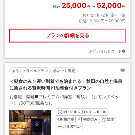
25,000
52,000
税込
円
〜
円
おとな1名 (
2
名1室)｜
1
泊
税込
12,500円〜26,000円
プランの詳細を見る
お問い合わせコード
るるぶトラベルプラン
ネット限定
＜朝食のみ＞遅い到着でも泊まれる！秋田の自然と温泉
に癒される贅沢時間♪1泊朝食付きプラン
お部屋：
禁煙■プレミアム和洋室『町紋』（シモンズベッ
ド）
/
50平米
/風呂なし
IN
チェックイン
15:00
～ | OUT
チェックアウト
～
10:00
和洋室
朝食のみ
禁煙
現地支払い