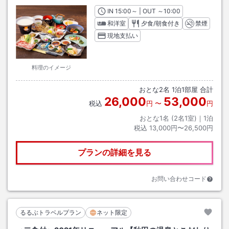
IN
チェックイン
15:00
～ | OUT
チェックアウト
～
10:00
和洋室
夕食/朝食付き
禁煙
現地支払い
料理のイメージ
おとな
2
名
1
泊
1
部屋 合計
26,000
53,000
税込
円
〜
円
おとな1名 (
2
名1室)｜
1
泊
税込
13,000円〜26,500円
プランの詳細を見る
お問い合わせコード
るるぶトラベルプラン
ネット限定