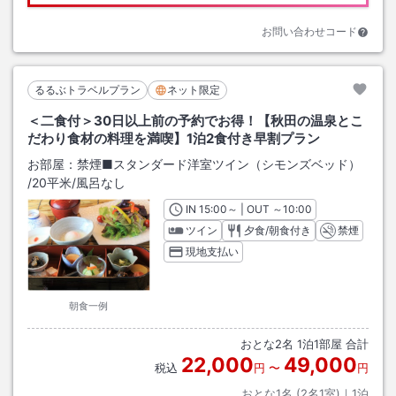
お問い合わせコード
るるぶトラベルプラン
ネット限定
＜二食付＞30日以上前の予約でお得！【秋田の温泉とこ
だわり食材の料理を満喫】1泊2食付き早割プラン
お部屋：
禁煙■スタンダード洋室ツイン（シモンズベッド）
/
20平米
/風呂なし
IN
チェックイン
15:00
～ | OUT
チェックアウト
～
10:00
ツイン
夕食/朝食付き
禁煙
現地支払い
朝食一例
おとな
2
名
1
泊
1
部屋 合計
22,000
49,000
税込
円
〜
円
おとな1名 (
2
名1室)｜
1
泊