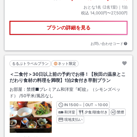
おとな1名 (
2
名1室)｜
1
泊
税込
14,000円〜27,500円
プランの詳細を見る
お問い合わせコード
るるぶトラベルプラン
ネット限定
＜二食付＞30日以上前の予約でお得！【秋田の温泉とこ
だわり食材の料理を満喫】1泊2食付き早割プラン
お部屋：
禁煙■プレミアム和洋室『町紋』（シモンズベッ
ド）
/
50平米
/風呂なし
IN
チェックイン
15:00
～ | OUT
チェックアウト
～
10:00
和洋室
夕食/朝食付き
禁煙
現地支払い