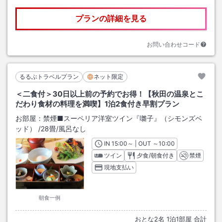
プランの詳細を見る
お問い合わせコード
るるぶトラベルプラン
ネット限定
＜二食付＞30日以上前の予約でお得！【秋田の温泉とこ
だわり食材の料理を満喫】1泊2食付き早割プラン
お部屋：
禁煙■スーペリア洋室ツイン『囃子』（シモンズベ
ッド）
/
28畳
/風呂なし
IN
チェックイン
15:00
～ | OUT
チェックアウト
～
10:00
ツイン
夕食/朝食付き
禁煙
現地支払い
朝食一例
おとな
2
名
1
泊
1
部屋 合計