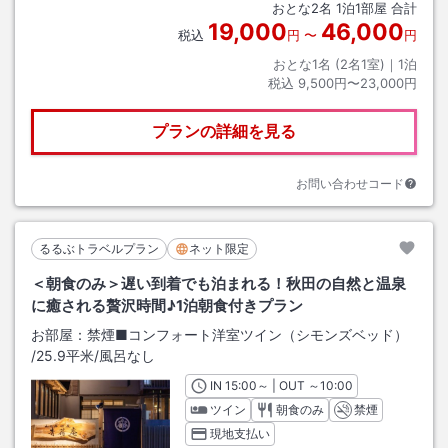
おとな
2
名
1
泊
1
部屋 合計
19,000
46,000
税込
円
〜
円
おとな1名 (
2
名1室)｜
1
泊
税込
9,500円〜23,000円
プランの詳細を見る
お問い合わせコード
るるぶトラベルプラン
ネット限定
＜朝食のみ＞遅い到着でも泊まれる！秋田の自然と温泉
に癒される贅沢時間♪1泊朝食付きプラン
お部屋：
禁煙■コンフォート洋室ツイン（シモンズベッド）
/
25.9平米
/風呂なし
IN
チェックイン
15:00
～ | OUT
チェックアウト
～
10:00
ツイン
朝食のみ
禁煙
現地支払い