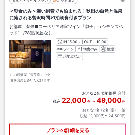
るるぶトラベルプラン
ネット限定
＜朝食のみ＞遅い到着でも泊まれる！秋田の自然と温泉
に癒される贅沢時間♪1泊朝食付きプラン
お部屋：
禁煙■スーペリア洋室ツイン『囃子』（シモンズベ
ッド）
/
28畳
/風呂なし
IN
チェックイン
15:00
～ | OUT
チェックアウト
～
10:00
ツイン
朝食のみ
禁煙
現地支払い
山の居酒屋『青荷庵』で夕
食をお楽しみいただけます
おとな
2
名
1
泊
1
部屋 合計
22,000
49,000
税込
円
〜
円
おとな1名 (
2
名1室)｜
1
泊
税込
11,000円〜24,500円
プランの詳細を見る