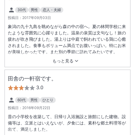
30代
男性
恋人・夫婦
投稿日：
2017年09月03日
象潟の九十九島を眺めながら森の中の宿へ。夏の林間学校に来
たような雰囲気に心躍りました。温泉の泉質は文句なし！旅の
疲れが吹き飛びました。湯上りは中庭で飼われている鶏に心癒
されました。食事もボリューム満点でお腹いっぱい。特にお米
が美味しかったです。また別の季節に訪れてみたいです。
もっと見る
田舎の一軒宿です。
3.0
60代
男性
ひとり
投稿日：
2016年09月22日
昔の小学校を改築して、日帰り入浴施設と旅館にした建物。設
備等は、立派とはいえないが、夕食には、素朴な郷土料理等が
出て、満足しました。