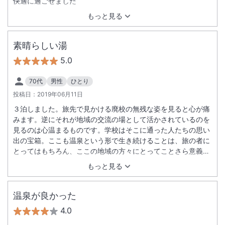
快適に過ごせました
もっと見る
素晴らしい湯
5.0
70代
男性
ひとり
投稿日：
2019年06月11日
３泊しました。旅先で見かける廃校の無残な姿を見ると心が痛
みます。逆にそれが地域の交流の場として活かされているのを
見るのは心温まるものです。学校はそこに通った人たちの思い
出の宝箱。ここも温泉という形で生き続けることは、旅の者に
とってはもちろん、ここの地域の方々にとってことさら意義あ
ることなのではないでしょうか。いっぱい掲げられた同窓会の
もっと見る
写真がそれを物語っていました。玄関を入ると下駄箱には宿泊
者の名前が付けられ、部屋は１年２組。その演出ですでにがき
の時代にタイムスリップ。ただし部屋には学校の面影はありま
温泉が良かった
せんが。温泉は硫黄泉とラジウム泉で強力なパワー、素晴らし
4.0
い湯です。調子に乗って入りすぎて２日目に湯あたりをおこ
し、後半温泉を楽しめなかったのが心残り。それを心に刻んで