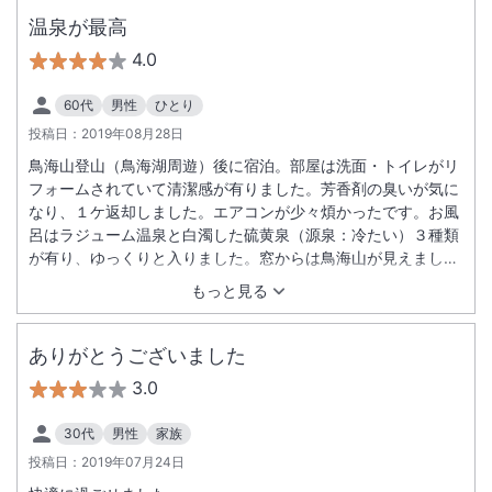
温泉が最高
4.0
60代
男性
ひとり
投稿日：
2019年08月28日
鳥海山登山（鳥海湖周遊）後に宿泊。部屋は洗面・トイレがリ
フォームされていて清潔感が有りました。芳香剤の臭いが気に
なり、１ケ返却しました。エアコンが少々煩かったです。お風
呂はラジューム温泉と白濁した硫黄泉（源泉：冷たい）３種類
が有り、ゆっくりと入りました。窓からは鳥海山が見えまし
た。夕食は魚の煮付けとハンバーグの陶板焼きがメインでし
もっと見る
た。（初めは少ない感じでしたが結構満足しました。）カニの
味噌汁付き。売店で購入した飲み物は、持ち込みＯＫでした。
朝食も品数もそこそこで満足しました。
ありがとうございました
3.0
30代
男性
家族
投稿日：
2019年07月24日