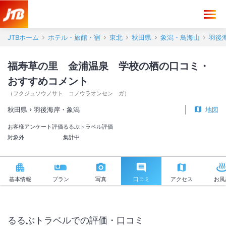
福寿草の里 金浦温泉 学校の栖 口コミ・おすすめコメント＜羽後海
JTBホーム
ホテル・旅館・宿
東北
秋田県
象潟・鳥海山
羽後
福寿草の里 金浦温泉 学校の栖の口コミ・
おすすめコメント
（
フクジュソウノサト コノウラオンセン ガ
）
秋田県
羽後海岸・象潟
地図
お客様アンケート評価
るるぶトラベル評価
対象外
集計中
基本情報
プラン
写真
口コミ
アクセス
お風
るるぶトラベルでの評価・口コミ