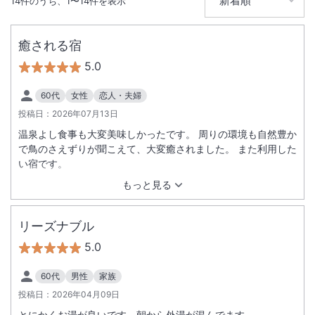
14
件のうち、
1
〜
14
件を表示
大浴場あり
温泉
癒される宿
無線LAN
駐車場あり
5.0
60代
女性
恋人・夫婦
投稿日：
2026年07月13日
温泉よし食事も大変美味しかったです。 周りの環境も自然豊か
で鳥のさえずりが聞こえて、大変癒されました。 また利用した
い宿です。
もっと見る
リーズナブル
5.0
60代
男性
家族
投稿日：
2026年04月09日
とにかくお湯が良いです。朝から外湯が混んでます。