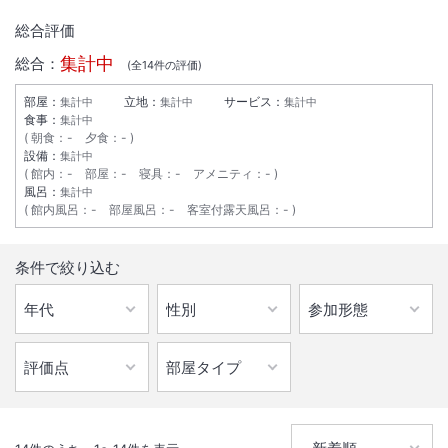
総合評価
集計中
総合：
(全
14
件の評価)
部屋：
立地：
サービス：
集計中
集計中
集計中
食事：
集計中
朝食
：
-
夕食
：
-
設備：
集計中
館内
：
-
部屋
：
-
寝具
：
-
アメニティ
：
-
風呂：
集計中
館内風呂
：
-
部屋風呂
：
-
客室付露天風呂
：
-
1
/
10
条件で絞り込む
外観
【全館wifi完備・バリアフリー】療養泉認定の「硫黄温泉」と「ラジウ
ム鉱泉」。漁協仲買人が毎朝仕入れる新鮮魚介類やブランド肉、新鮮お
野菜も堪能！
IN
チェックイン
15:00
/ OUT
チェック
10:00