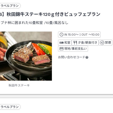
トラベルプラン
26】秋田錦牛ステーキ120ｇ付きビュッフェプラン
：
ブナ林に囲まれた10畳和室
/
10畳
/風呂なし
IN
チェックイン
15:00
～ | OUT
チェックアウト
～
10:00
和室
夕食/朝食付き
禁煙
現地/事前支払い
お問い合わせコード
秋田牛ステーキ
トラベルプラン