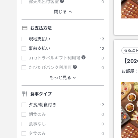
露天風呂付客室
0
閉じる
お支払方法
現地支払い
12
事前支払い
12
るるぶ
JTBトラベルギフト利用可
0
【20
たびたびバンク利用可
0
お部屋
もっと見る
食事タイプ
夕食/朝食付き
12
朝食のみ
0
食事なし
0
夕食のみ
0