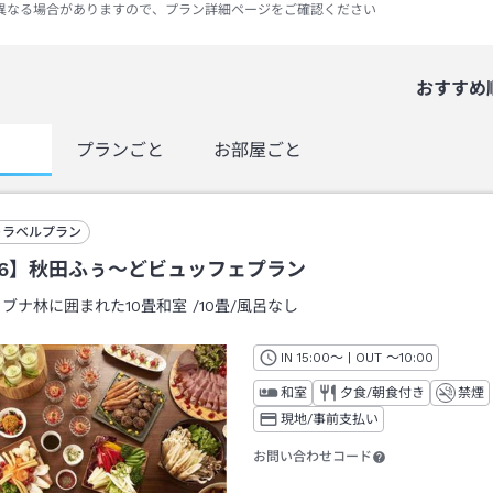
異なる場合がありますので、プラン詳細ページをご確認ください
おすすめ
覧
プランごと
お部屋ごと
トラベルプラン
26】秋田ふぅ～どビュッフェプラン
：
ブナ林に囲まれた10畳和室
/
10畳
/風呂なし
IN
チェックイン
15:00
～ | OUT
チェックアウト
～
10:00
和室
夕食/朝食付き
禁煙
現地/事前支払い
お問い合わせコード