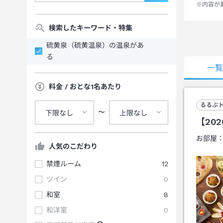
※内容が
検索したキーワード・特集
硫黄泉（硫黄温泉）の温泉があ
る
一
料金 / おとな1名あたり
るるぶ
〜
下限なし
上限なし
【20
お部屋
人気のこだわり
禁煙ルーム
12
ツイン
0
和室
8
和洋室
0