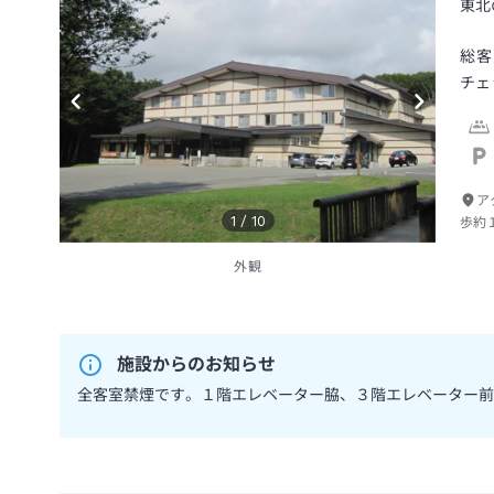
東北
総客
チェ
ア
1
/
10
歩約
外観
施設からのお知らせ
全客室禁煙です。１階エレベーター脇、３階エレベーター前