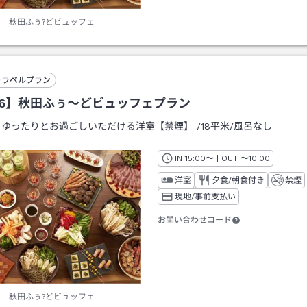
秋田ふぅ?どビュッフェ
トラベルプラン
26】秋田ふぅ～どビュッフェプラン
：
ゆったりとお過ごしいただける洋室【禁煙】
/
18平米
/風呂なし
IN
チェックイン
15:00
～ | OUT
チェックアウト
～
10:00
洋室
夕食/朝食付き
禁煙
現地/事前支払い
お問い合わせコード
秋田ふぅ?どビュッフェ