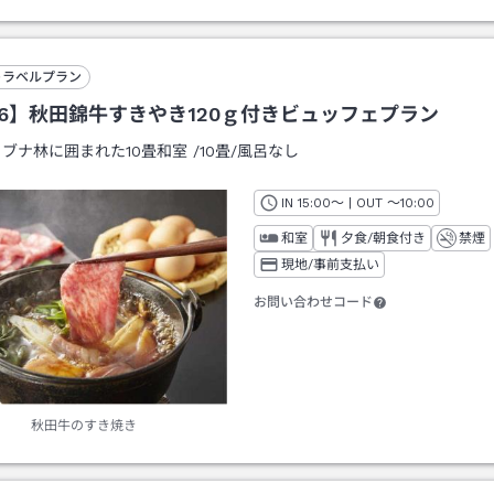
トラベルプラン
26】秋田錦牛すきやき120ｇ付きビュッフェプラン
：
ブナ林に囲まれた10畳和室
/
10畳
/風呂なし
IN
チェックイン
15:00
～ | OUT
チェックアウト
～
10:00
和室
夕食/朝食付き
禁煙
現地/事前支払い
お問い合わせコード
秋田牛のすき焼き