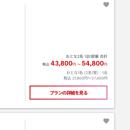
おとな
2
名
1
泊
1
部屋 合計
43,800
54,800
税込
円
〜
円
おとな1名 (
2
名1室)｜
1
泊
税込
21,900円〜27,400円
プランの詳細を見る