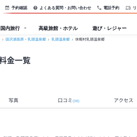
予約確認
よくある質問・お問い合わせ
電話予約
リ
国内旅行
高級旅館・ホテル
遊び・レジャー
田沢湖高原・乳頭温泉郷
乳頭温泉郷
休暇村乳頭温泉郷
料金一覧
写真
口コミ
アクセス
(
36
)