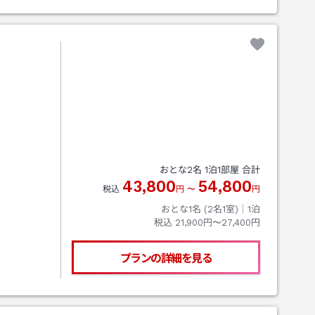
おとな
2
名
1
泊
1
部屋 合計
43,800
54,800
税込
円
〜
円
おとな1名 (
2
名1室)｜
1
泊
税込
21,900円〜27,400円
プランの詳細を見る