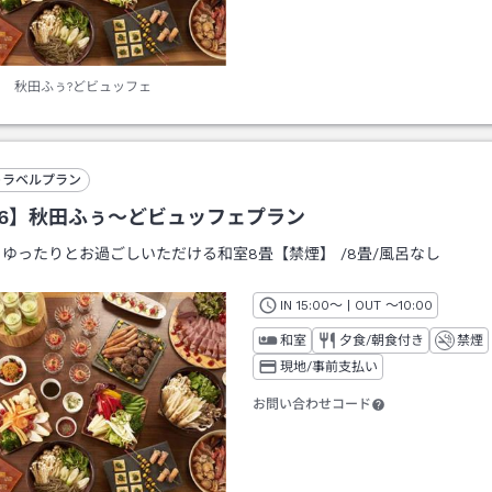
秋田ふぅ?どビュッフェ
トラベルプラン
26】秋田ふぅ～どビュッフェプラン
：
ゆったりとお過ごしいただける和室8畳【禁煙】
/
8畳
/風呂なし
IN
チェックイン
15:00
～ | OUT
チェックアウト
～
10:00
和室
夕食/朝食付き
禁煙
現地/事前支払い
お問い合わせコード