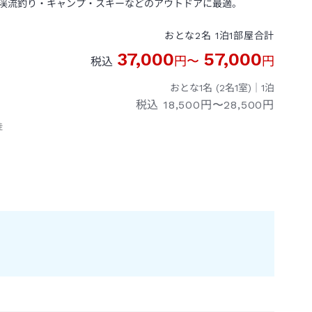
渓流釣り・キャンプ・スキーなどのアウトドアに最適。
おとな
2
名
1
泊
1
部屋
合計
37,000
57,000
円
〜
円
税込
おとな1名 (
2
名1室)｜
1
泊
税込
18,500円〜28,500円
徒