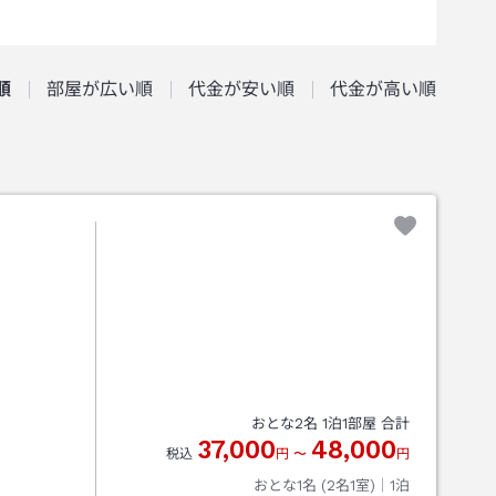
順
部屋が広い順
代金が安い順
代金が高い順
おとな
2
名
1
泊
1
部屋 合計
37,000
48,000
税込
円
〜
円
おとな1名 (
2
名1室)｜
1
泊