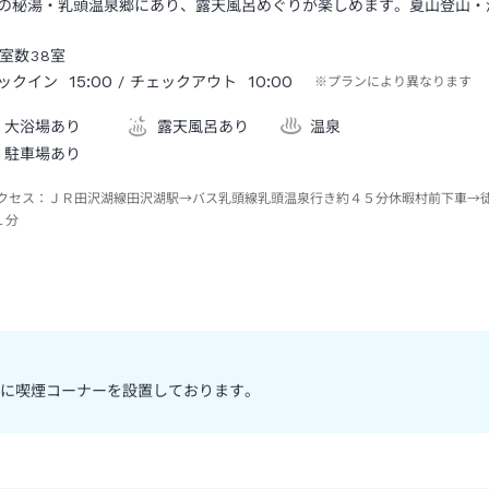
の秘湯・乳頭温泉郷にあり、露天風呂めぐりが楽しめます。夏山登山・
室数
38
室
15:00
10:00
ックイン
/ チェックアウト
※プランにより異なります
大浴場あり
露天風呂あり
温泉
駐車場あり
クセス：
ＪＲ田沢湖線田沢湖駅→バス乳頭線乳頭温泉行き約４５分休暇村前下車→
１分
に喫煙コーナーを設置しております。