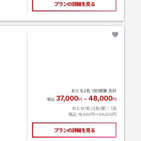
プランの詳細を見る
おとな
2
名
1
泊
1
部屋 合計
37,000
48,000
税込
円
〜
円
おとな1名 (
2
名1室)｜
1
泊
税込
18,500円〜24,000円
プランの詳細を見る