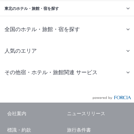
東北のホテル・旅館・宿を探す
全国のホテル・旅館・宿を探す
人気のエリア
札幌 ホテル
その他宿・ホテル・旅館関連 サービス
仙台 ホテル
国内旅行・国内ツアー
東京ディズニーリゾート(R)周辺 ホテル
JR・新幹線付きツアー
東京 ホテル
航空券付きツアー
東京ドーム ホテル
会社案内
ニュースリリース
現地観光・レジャーチケット
新宿 ホテル
標識・約款
旅行条件書
国内観光ガイド
横浜 ホテル