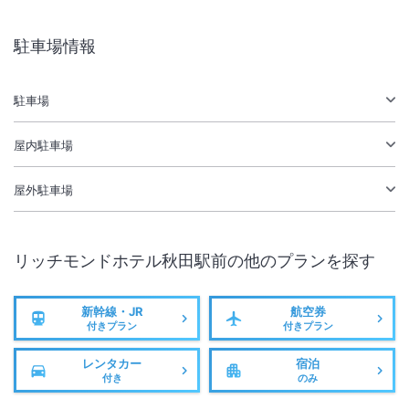
駐車場あり
駐車場情報
施設からのお知らせ
駐車場
チェックイン予定時刻より２時間以上遅れる場合はホテルまでご連絡を
お願い致します。
屋内駐車場
敷地内駐車場は先着順にご案内しております。（立体駐車場３６台／平
面駐車場１０台）敷地内駐車場が満車の場合、近くのコインパーキング
屋外駐車場
をご紹介致します。その際の駐車場料金は直接現地でお支払いをお願い
致します。
冬期は路面が凍結するおそれがありますのでスタッドレスタイヤを装着
リッチモンドホテル秋田駅前
の他のプランを探す
またはタイヤチェーンをお持ちください。
新幹線・JR
航空券
付きプラン
付きプラン
レンタカー
宿泊
付き
のみ