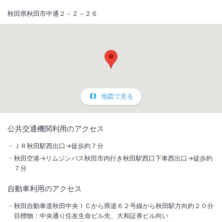
秋田県秋田市中通２－２－２６
地図で見る
1
/
10
公共交通機関利用のアクセス
外観
ＪＲ秋田駅西出口→徒歩約７分
秋田空港→リムジンバス秋田市内行き秋田駅西口下車西出口→徒歩約
ＪＲ秋田駅西口徒歩7分・近隣に飲食店多数・清潔感ある落ち着いた客
７分
室・ゆったりくつろげる広いベッド・ビジネス・観光と多目的にご利用
自動車利用のアクセス
いただけます
秋田自動車道秋田中央ＩＣから県道６２号線から秋田駅方向約２０分
総客室数
195
室
IN
チェックイン
14:00
/ OUT
チェックアウト
11:00
目標物：中央通り住友生命ビル先、大和証券ビル向い