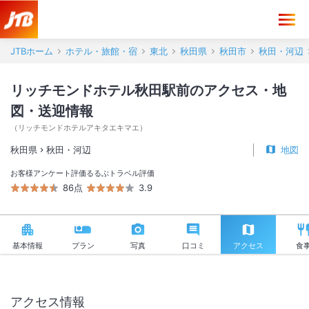
リッチモンドホテル秋田駅前 アクセス・地図・送迎情報【JTB】＜秋
JTBホーム
ホテル・旅館・宿
東北
秋田県
秋田市
秋田・河辺
リッチモンドホテル秋田駅前のアクセス・地
図・送迎情報
（
リッチモンドホテルアキタエキマエ
）
秋田県
秋田・河辺
地図
お客様アンケート評価
るるぶトラベル評価
86点
3.9
基本情報
プラン
写真
口コミ
アクセス
食
アクセス情報