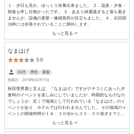
１．夕日も見れ、ゆっくり休養出来ました。 ２．温泉・夕食・
朝食も申し分無かったです。 ３．あまり綺麗過ぎると落ち着き
ませんが、設備の更新・修繕箇所が目立ちました。 ４．次回宿
泊時には改善されていることに期待します。
もっと見る
なまはげ
3.0
30代
男性
家族
投稿日：
2019年02月11日
秋田県男鹿と言えば、『なまはげ』ですがクチコミにあった夕
食時のイベントを楽しみにしていましたが、時期的なものなの
でしょうが、近くで地域として行われている『なまはげ』のイ
ベントがあり、ホテルでは行われませんでした。 その地域のイ
ベントの開催時間が１８：３０頃から２０：００過ぎまでと子
供連れでは夕食や入浴を考えると、参加は難しい。残念でし
もっと見る
た。 施設自体は古さは否めませんが、それほど苦にはなりませ
んし、食事も恐らく値段なりなのでしょう。露天風呂の眺めは