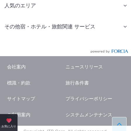
人気のエリア
札幌 ホテル
その他宿・ホテル・旅館関連 サービス
仙台 ホテル
国内旅行・国内ツアー
東京ディズニーリゾート(R)周辺 ホテル
JR・新幹線付きツアー
東京 ホテル
航空券付きツアー
東京ドーム ホテル
会社案内
ニュースリリース
現地観光・レジャーチケット
新宿 ホテル
標識・約款
旅行条件書
国内観光ガイド
横浜 ホテル
旅行・観光情報
熱海 ホテル
サイトマップ
プライバシーポリシー
名古屋 ホテル
ご利用案内
システムメンテナンス
京都 ホテル
ペー
お気に入り
大阪 ホテル