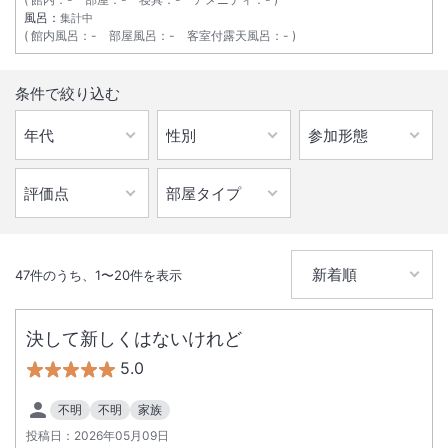
風呂：
集計中
館内風呂
：
-
部屋風呂
：
-
客室付露天風呂
：
-
条件で絞り込む
47
件のうち、
1
〜
20
件を表示
決して新しくはないけれど
5.0
不明
不明
家族
投稿日：
2026年05月09日