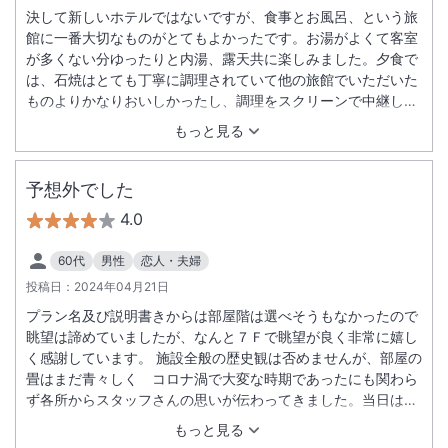
決して新しいホテルではないですが、食事とお風呂、という旅
館に一番大切なものがとてもよかったです。お湯がよくて客室
が多くない分ゆったりと内湯、露天共に楽しみました。夕食で
は、石焼はとても丁寧に調理されていて他の旅館でいただいた
ものよりかなりおいしかったし、調理をスクリーンで中継して
くれて楽しかったです。海が眺められることに、足の悪い母は
もっと見る
とてもよろこんで、部屋からずっと海を見ていました。お勧め
の宿です。
予想外でした
4.0
60代
男性
恋人・夫婦
投稿日：
2024年04月21日
プラン名及び説明書きからは部屋階は選べそうもなかったので
眺望は諦めていましたが、なんと７Ｆで眺望が良く非常に嬉し
く感謝しています。 施設全般の歴史観は否めませんが、部屋の
畳はまだ青々しく コロナ渦で大変な時期であったにも関わら
ず各所からスタッフさんの思いが伝わってきました。当日は数
組の団体さんも入っていて賑やかでしたが、部屋は静寂で安心
もっと見る
して過ごせました。料理は石焼の汁をアレンジして提供して頂