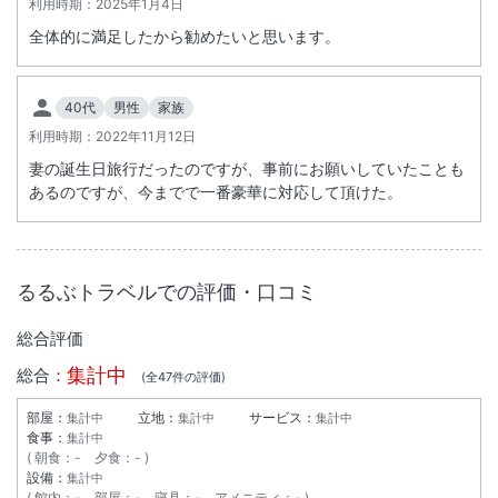
利用時期：
2025年1月4日
温泉
駐車場あり
全体的に満足したから勧めたいと思います。
施設からのお知らせ
40代
男性
家族
無料シャトル送迎バスは【お迎え】JR男鹿駅前１４：４５発⇒ホテル１
利用時期：
2022年11月12日
５：１０頃着【お送り】ホテル前１０：００発⇒男鹿駅前１０：３０頃
着(JR男鹿線10：46へアクセス)。
妻の誕生日旅行だったのですが、事前にお願いしていたことも
※お迎え・お送りともに２日前までの要予約.。
あるのですが、今までで一番豪華に対応して頂けた。
冬期は路面が凍結するおそれがありますのでタイヤチェーンをお持ちく
ださい。
館内喫煙所は本館1階に1ヶ所、潮見館1階に1ヶ所です。
るるぶトラベルでの評価・口コミ
総合評価
集計中
総合：
(全
47
件の評価)
部屋：
立地：
サービス：
集計中
集計中
集計中
食事：
集計中
朝食
：
-
夕食
：
-
設備：
集計中
館内
：
-
部屋
：
-
寝具
：
-
アメニティ
：
-