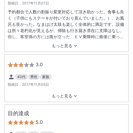
投稿日：
2017年11月07日
予約都合で人数の割振り変更対応して頂き助かった。食事も良
く（子供にもステーキが付いており喜んでいました。）、お風
呂も良かった。なまはげ太鼓も楽しく全体的に満足です。設備
は所々老朽化が見えるが、掃除も行き届き滞在に支障はなし。
但し、客室係の方には腹が立った。ＥＶ乗降時に最後に乗った
私（体格は大きい）に対し「太っているから重量オーバーにな
もっと見る
る」と言われた。（実際にはならず）本人はフレンドリーなつ
もりで言っているかもしれませんが身体的特長を言うのはどう
かと。また、館内の案内も雑。夕食時（同じ方）も配膳や注文
3.0
の要領が悪く、気の短い父が怒り出す寸前でしたのでハラハラ
ものでした。また、なまはげ太鼓が終了後、売店が既に閉まっ
40代
男性
家族
ていたのが残念。終了時間に併せて頂けると良い。朝食につい
投稿日：
2017年11月05日
ても、昨今の衛生管理を見て、皿にトング等の直置きはやめて
欲しい。ご飯・汁物もセルフの方が自分の加減が出来るので係
もっと見る
は不要。
目的達成
5.0