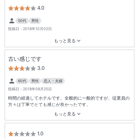
イマイチですが、本館最上階にある大浴場からの日本海の眺め
4.0
は良いです（日中でなければ見えませんが） また、朝食のバイ
キングも満足できます。しょっつるで味付けされた海鮮やきそ
50代
男性
ばは、冷めてましたが美味でした。
投稿日：
2018年10月02日
もっと見る
古い感じです
3.0
60代
男性
恋人・夫婦
投稿日：
2018年08月25日
時間の経過してホテルです。全般的に一般的ですが、従業員の
方々は丁寧でとても感じが良かったです。
もっと見る
1.0