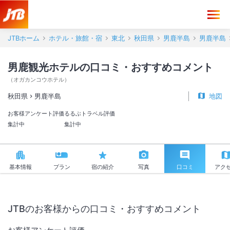
男鹿観光ホテル 口コミ・おすすめコメント＜男鹿半島＞
JTBホーム
ホテル・旅館・宿
東北
秋田県
男鹿半島
男鹿半島
男鹿観光ホテルの口コミ・おすすめコメント
（
オガカンコウホテル
）
秋田県
男鹿半島
地図
お客様アンケート評価
るるぶトラベル評価
集計中
集計中
基本情報
プラン
宿の紹介
写真
口コミ
アク
JTBのお客様からの口コミ・おすすめコメント