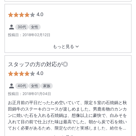
4.0
30代
女性
投稿日：
2018年02月12日
もっと見る
スタッフの方の対応が◎
4.0
40代
女性
家族
投稿日：
2018年01月04日
お正月前の平日だったため空いていて、限定５室の石焼鍋と秋
田錦牛のステーキのコースが楽しめました。男鹿名物のカンカ
ンに焼いた石を入れる石焼鍋は、想像以上に豪快で、白みそを
入れて目の前で仕上げた味は最高でした。朝から炭で石を焼い
ておく必要があるため、限定なのだと実感しました。給仕をし
てくださった方がとても親切で、家族のように温かく対応して