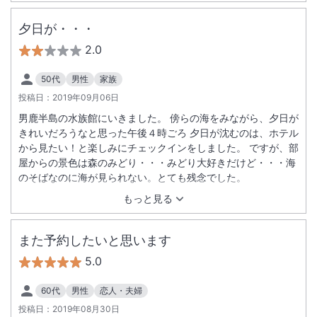
ければ更に名物感が増したのでは また朝のコーヒーサーバー
の列は工夫が必要かと思いました。 ともあれスタッフさんの丁
夕日が・・・
寧な応対といい良い一ページとなりました。 有難うございまし
2.0
た。 部屋の窓枠汚れ、結露凍結によるレースカーテンの破れは
修繕必要ですね。
50代
男性
家族
投稿日：
2019年09月06日
男鹿半島の水族館にいきました。 傍らの海をみながら、夕日が
きれいだろうなと思った午後４時ごろ 夕日が沈むのは、ホテル
から見たい！と楽しみにチェックインをしました。 ですが、部
屋からの景色は森のみどり・・・みどり大好きだけど・・・海
のそばなのに海が見られない。とても残念でした。
もっと見る
また予約したいと思います
5.0
60代
男性
恋人・夫婦
投稿日：
2019年08月30日