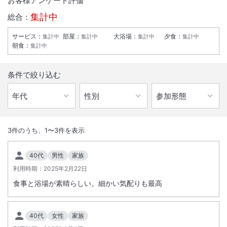
お客様アンケート評価
集計中
総合：
サービス
：
部屋
：
大浴場
：
夕食
：
集計中
集計中
集計中
集計中
朝食
：
集計中
条件で絞り込む
1
/
10
外観
3
件のうち、
1
〜
3
件を表示
客室からは樹海・寒風山が一眺され自然が作りあげた大パノラマの迫力
40代
男性
家族
と美しさを感じていただけます。特に朝日の昇る景色は圧巻です。
利用時期：
2025年2月22日
食事と浴場が素晴らしい。細かい気配りも最高
総客室数
90
室
IN
チェックイン
15:00
/ OUT
チェックアウト
10:00
40代
女性
家族
大浴場あり
露天風呂あり