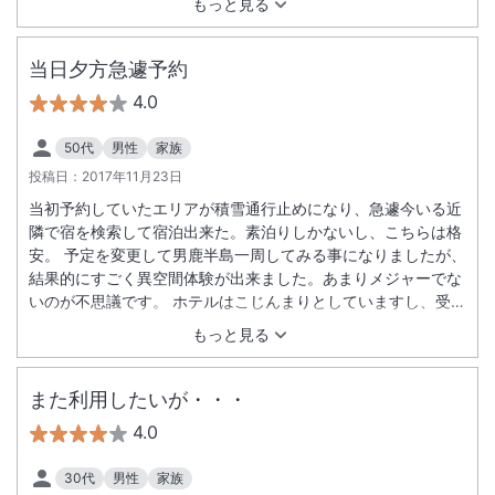
もっと見る
くださり、とても楽しい旅行になりました。後から知って残念
でしたが、地下のお風呂は時間限定で選べるシャンプーもあり
素敵でした。施設はメンテしながら綺麗にしていましたし、お
当日夕方急遽予約
布団も寝やすかったです。お世話になりました。また利用した
4.0
いです。
50代
男性
家族
投稿日：
2017年11月23日
当初予約していたエリアが積雪通行止めになり、急遽今いる近
隣で宿を検索して宿泊出来た。素泊りしかないし、こちらは格
安。 予定を変更して男鹿半島一周してみる事になりましたが、
結果的にすごく異空間体験が出来ました。あまりメジャーでな
いのが不思議です。 ホテルはこじんまりとしていますし、受付
の中年女性も愛想もない雰囲気。これは男鹿半島の景色に相ま
もっと見る
っています。 設備や部屋など、やはり古く薄暗い感じで、これ
が昭和回帰っぽくて風情にも思いました。 風呂は二ヶ所ありど
ちらも広くはなく古い感じはします。が、夜も朝も行き違いに
また利用したいが・・・
誰かと顔を合わす程度で、ほとんど独り占めに入れたせいか、
4.0
泉質と日本海の景色にどっぷりつかる事ができまして、これは
とても贅沢な経験でした。 内湯の床半分が温泉成分で火星のク
30代
男性
家族
レーターのようになってますよ。