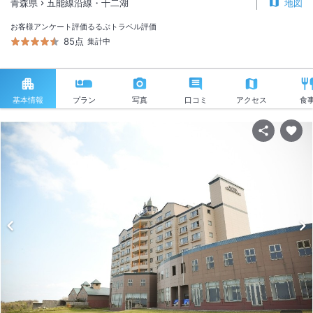
青森県
五能線沿線・十二湖
地図
お客様アンケート評価
るるぶトラベル評価
85点
集計中
基本情報
プラン
写真
口コミ
アクセス
食