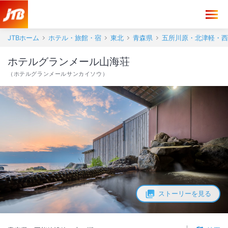
JTBホーム
ホテル・旅館・宿
東北
青森県
五所川原・北津軽・西
ホテルグランメール山海荘
（
ホテルグランメールサンカイソウ
）
ストーリーを見る