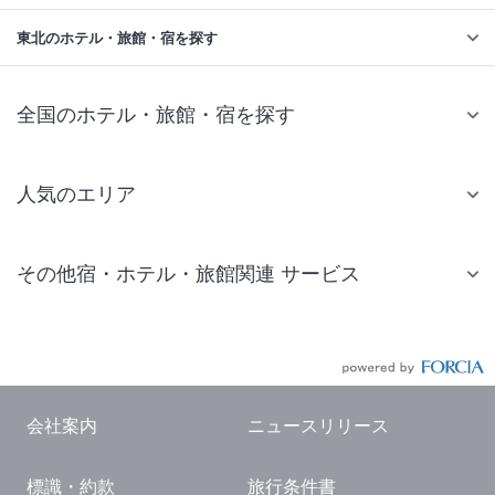
東北のホテル・旅館・宿を探す
全国のホテル・旅館・宿を探す
人気のエリア
札幌 ホテル
その他宿・ホテル・旅館関連 サービス
仙台 ホテル
国内旅行・国内ツアー
東京ディズニーリゾート(R)周辺 ホテル
JR・新幹線付きツアー
東京 ホテル
航空券付きツアー
東京ドーム ホテル
会社案内
ニュースリリース
現地観光・レジャーチケット
新宿 ホテル
標識・約款
旅行条件書
国内観光ガイド