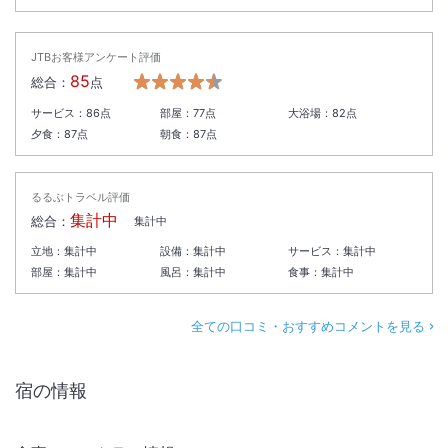
JTBお客様アンケート評価
85
総合：
点
サービス：
86
点
部屋：
77
点
大浴場：
82
点
夕食：
87
点
朝食：
87
点
るるぶトラベル評価
集計中
総合：
集計中
立地：
集計中
設備：
集計中
サービス：
集計中
部屋：
集計中
風呂：
集計中
食事：
集計中
全ての口コミ・おすすめコメントを見る
宿の情報