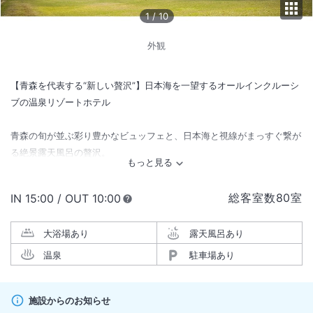
1
/
10
外観
【青森を代表する“新しい贅沢”】日本海を一望するオールインクルーシ
ブの温泉リゾートホテル
青森の旬が並ぶ彩り豊かなビュッフェと、日本海と視線がまっすぐ繋が
る絶景露天風呂の贅沢。
ドリンクや体験も自由に愉しめるオールインクルーシブだから、旅の満
足をひとつにせず、全部叶える滞在を。
総客室数
80
室
IN
チェックイン
15:00
/ OUT
チェックアウト
10:00
夏は日本海に沈む夕陽が堪能できます。
大浴場あり
露天風呂あり
温泉
駐車場あり
施設からのお知らせ